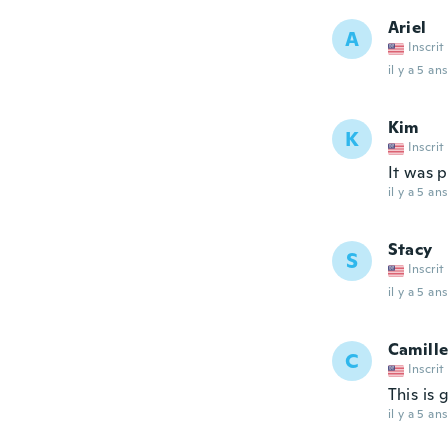
Ariel
A
Inscrit
il y a 5 ans
Kim
K
Inscrit
It was 
il y a 5 ans
Stacy
S
Inscrit
il y a 5 ans
Camill
C
Inscrit
This is 
il y a 5 ans