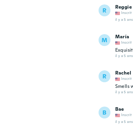
Reggie
R
Inscrit
il y a 5 ans
María
M
Inscrit
Exquisit
il y a 5 ans
Rachel
R
Inscrit
Smells w
il y a 5 ans
Bae
B
Inscrit
il y a 5 ans