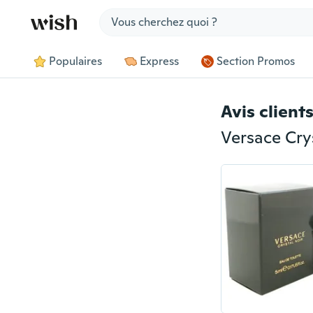
Jump to section
Populaires
Express
Section Promos
Avis client