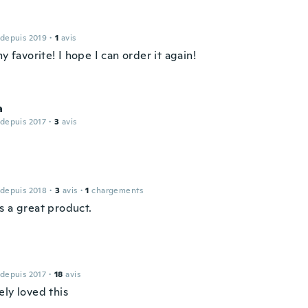
 depuis 2019
·
1
avis
my favorite! I hope I can order it again!
a
 depuis 2017
·
3
avis
 depuis 2018
·
3
avis
·
1
chargements
s a great product.
 depuis 2017
·
18
avis
ely loved this