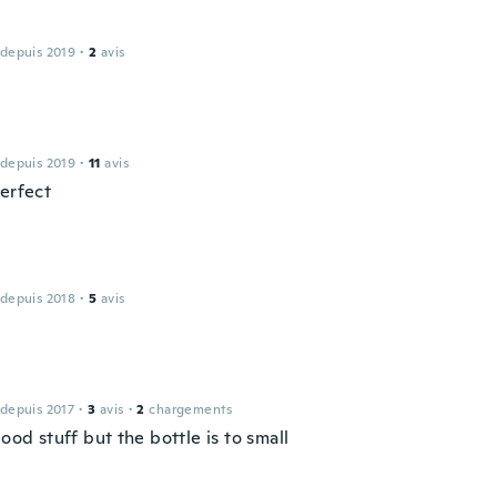
 depuis 2019
·
2
avis
 depuis 2019
·
11
avis
perfect
 depuis 2018
·
5
avis
e
 depuis 2017
·
3
avis
·
2
chargements
good stuff but the bottle is to small