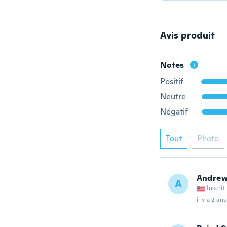
Avis produit
Notes
Positif
Neutre
Négatif
Tout
Photo
Andre
A
Inscrit
il y a 2 ans