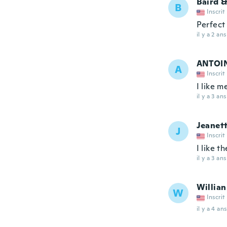
Baird &
B
Inscrit
Perfect
il y a 2 ans
ANTOI
A
Inscrit
I like m
il y a 3 ans
Jeanet
J
Inscrit
I like t
il y a 3 ans
Willian
W
Inscrit
il y a 4 ans