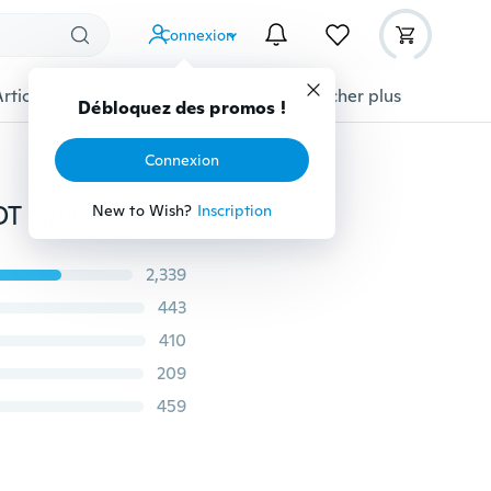
Connexion
Articles pour animaux domestiques
Afficher plus
Débloquez des promos !
Connexion
Versace Crystal Noir by Versace pour femme - 5 ml EDT Splash (Mini)
New to Wish?
Inscription
2,339
443
410
209
459