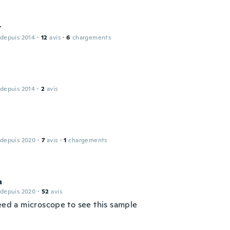
t
 depuis 2014
·
12
avis
·
6
chargements
 depuis 2014
·
2
avis
 depuis 2020
·
7
avis
·
1
chargements
a
 depuis 2020
·
52
avis
need a microscope to see this sample