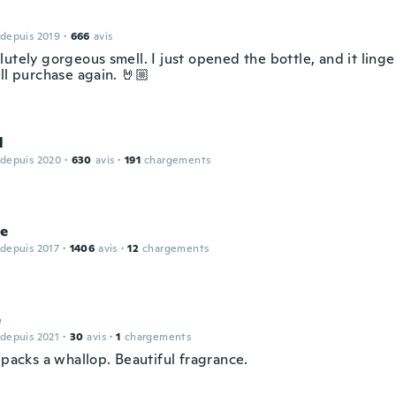
 depuis 2019
·
666
avis
utely gorgeous smell. I just opened the bottle, and it ling
ll purchase again. 🤘🏼
l
 depuis 2020
·
630
avis
·
191
chargements
le
 depuis 2017
·
1406
avis
·
12
chargements
e
 depuis 2021
·
30
avis
·
1
chargements
 packs a whallop. Beautiful fragrance.