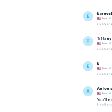
Earnes
E
Inscrit
il y a 5 ans
Tiffany
T
Inscrit
il y a 5 ans
E
E
Inscrit
il y a 5 ans
Antoni
A
Inscrit
You'll 
il y a 5 ans