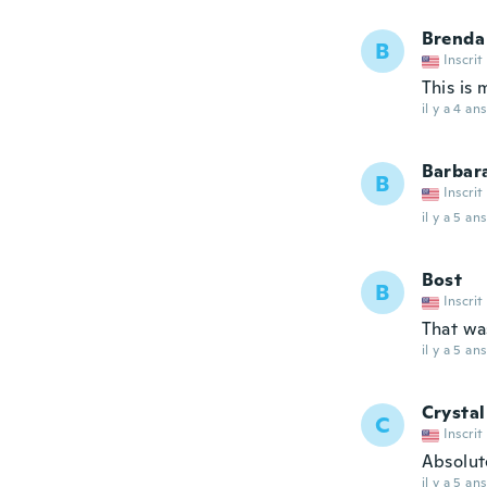
Brenda
B
Inscrit
This is 
il y a 4 ans
Barbar
B
Inscrit
il y a 5 ans
Bost
B
Inscrit
That wa
il y a 5 ans
Crystal
C
Inscrit
Absolut
il y a 5 ans