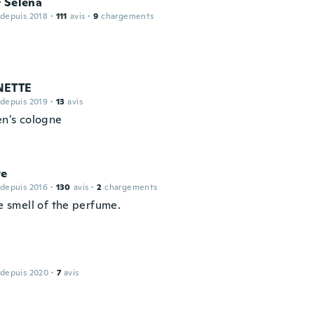
 Selena
 depuis 2018
·
111
avis
·
9
chargements
NETTE
 depuis 2019
·
13
avis
en's cologne
te
 depuis 2016
·
130
avis
·
2
chargements
he smell of the perfume.
 depuis 2020
·
7
avis