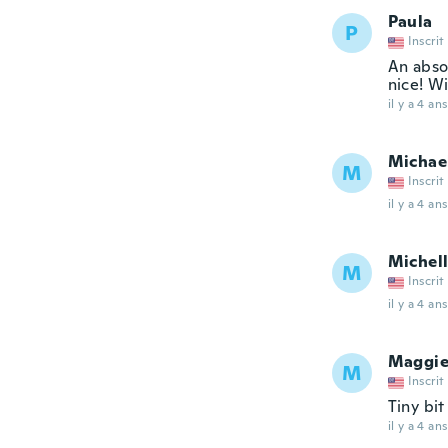
Paula
P
Inscrit
An absol
nice! Wi
il y a 4 ans
Michae
M
Inscrit
il y a 4 ans
Michel
M
Inscrit
il y a 4 ans
Maggi
M
Inscrit
Tiny bit
il y a 4 ans