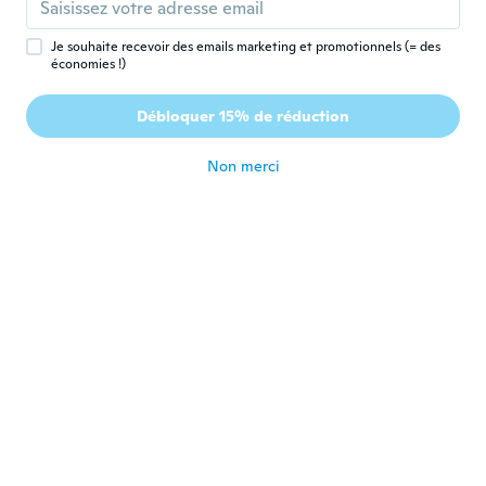
bien fini
il y a 6 ans
Je souhaite recevoir des emails marketing et promotionnels (= des
économies !)
Roberto
R
Débloquer 15% de réduction
Inscrit depuis 2014
·
34
avis
il y a 6 ans
Non merci
Emmanuelle
E
Inscrit depuis 2016
·
7
avis
il y a 6 ans
Carla
C
Inscrit depuis 2019
·
13
avis
il y a 6 ans
Ludiwine
L
Inscrit depuis 2016
·
72
avis
·
26
chargements
Super beau