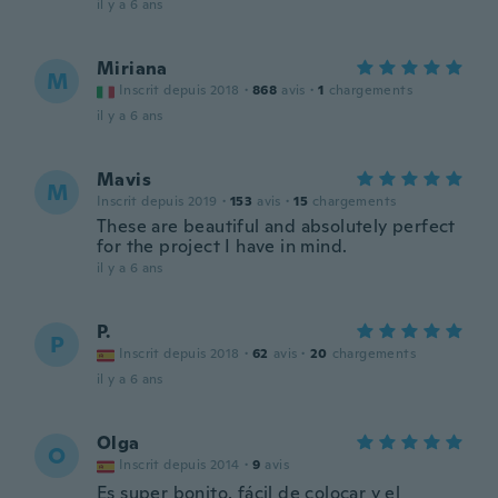
il y a 6 ans
Miriana
M
Inscrit depuis 2018
·
868
avis
·
1
chargements
il y a 6 ans
Mavis
M
Inscrit depuis 2019
·
153
avis
·
15
chargements
These are beautiful and absolutely perfect
for the project I have in mind.
il y a 6 ans
P.
P
Inscrit depuis 2018
·
62
avis
·
20
chargements
il y a 6 ans
Olga
O
Inscrit depuis 2014
·
9
avis
Es super bonito, fácil de colocar y el