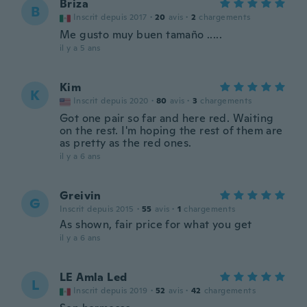
Briza
B
Inscrit depuis 2017
·
20
avis
·
2
chargements
Me gusto muy buen tamaño .....
il y a 5 ans
Kim
K
Inscrit depuis 2020
·
80
avis
·
3
chargements
Got one pair so far and here red. Waiting
on the rest. I'm hoping the rest of them are
as pretty as the red ones.
il y a 6 ans
Greivin
G
Inscrit depuis 2015
·
55
avis
·
1
chargements
As shown, fair price for what you get
il y a 6 ans
LE Amla Led
L
Inscrit depuis 2019
·
52
avis
·
42
chargements