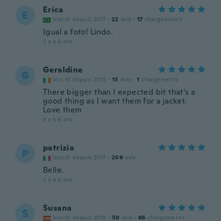
Erica
E
Inscrit depuis 2017
·
22
avis
·
17
chargements
Igual a foto! Lindo.
il y a 6 ans
Geraldine
G
Inscrit depuis 2015
·
13
avis
·
1
chargements
There bigger than I expected bit that's a
good thing as I want them for a jacket.
Love them
il y a 6 ans
patrizia
P
Inscrit depuis 2017
·
209
avis
Belle.
il y a 6 ans
Susana
S
Inscrit depuis 2018
·
50
avis
·
66
chargements