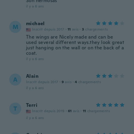
Son hermosas
il y a 6 ans
michael
M
Inscrit depuis 2017
·
11
avis
·
3
chargements
The wings are Nicely made and can be
used several different ways.they look great
just hanging on the wall or on the back of a
coat.
il y a 6 ans
Alain
A
Inscrit depuis 2017
·
9
avis
·
4
chargements
il y a 6 ans
Terri
T
Inscrit depuis 2019
·
61
avis
·
11
chargements
il y a 6 ans