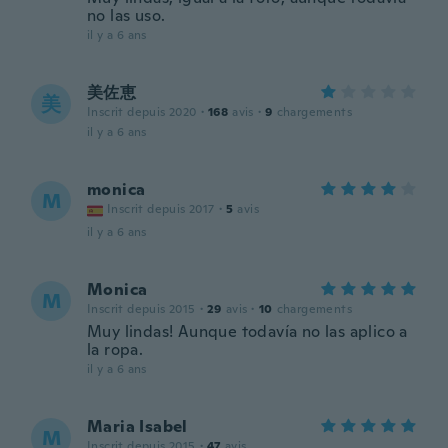
no las uso.
il y a 6 ans
美佐恵
美
Inscrit depuis 2020
·
168
avis
·
9
chargements
il y a 6 ans
monica
M
Inscrit depuis 2017
·
5
avis
il y a 6 ans
Monica
M
Inscrit depuis 2015
·
29
avis
·
10
chargements
Muy lindas! Aunque todavía no las aplico a
la ropa.
il y a 6 ans
Maria Isabel
M
Inscrit depuis 2015
·
47
avis