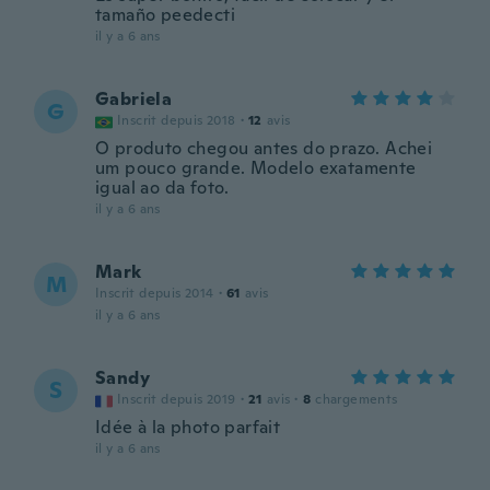
tamaño peedecti
il y a 6 ans
Gabriela
G
Inscrit depuis 2018
·
12
avis
O produto chegou antes do prazo. Achei
um pouco grande. Modelo exatamente
igual ao da foto.
il y a 6 ans
Mark
M
Inscrit depuis 2014
·
61
avis
il y a 6 ans
Sandy
S
Inscrit depuis 2019
·
21
avis
·
8
chargements
Idée à la photo parfait
il y a 6 ans