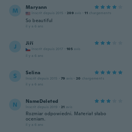
Maryann
M
Inscrit depuis 2015
·
209
avis
·
11
chargements
So beautiful
il y a 6 ans
Jiří
J
Inscrit depuis 2017
·
105
avis
il y a 6 ans
Selina
S
Inscrit depuis 2015
·
79
avis
·
20
chargements
il y a 6 ans
NameDeleted
N
Inscrit depuis 2019
·
21
avis
Rozmiar odpowiedni. Materiał słabo
oceniam.
il y a 6 ans