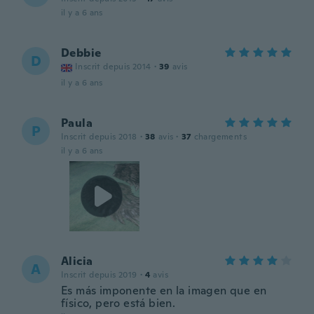
il y a 6 ans
Debbie
D
Inscrit depuis 2014
·
39
avis
il y a 6 ans
Paula
P
Inscrit depuis 2018
·
38
avis
·
37
chargements
il y a 6 ans
Alicia
A
Inscrit depuis 2019
·
4
avis
Es más imponente en la imagen que en
físico, pero está bien.