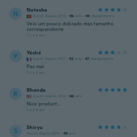
Natasha
N
Inscrit depuis 2019
·
96
avis
·
49
chargements
Veio um pouco dobrado mas tamanho
correspondente
il y a 6 ans
Yéshé
Y
Inscrit depuis 2017
·
55
avis
·
47
chargements
Pas mal
il y a 6 ans
Rhonda
R
Inscrit depuis 2016
·
60
avis
Nice product...
il y a 6 ans
Shiryu
S
Inscrit depuis 2019
·
49
avis