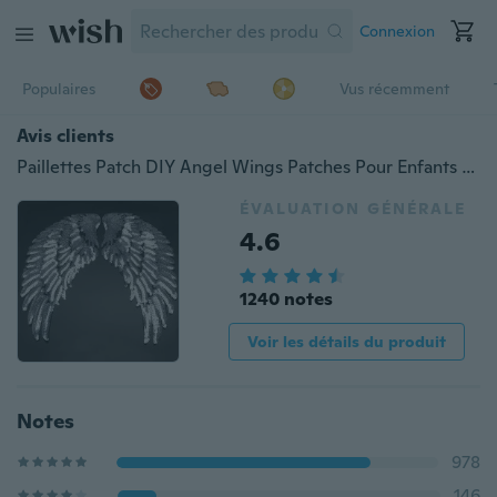
Connexion
Populaires
Vus récemment
Avis clients
Paillettes Patch DIY Angel Wings Patches Pour Enfants Vêtements À Coudre Brodé Patch Motif Applique 1 Paire
ÉVALUATION GÉNÉRALE
4.6
1240 notes
Voir les détails du produit
Notes
978
146