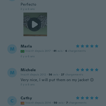
Perfecto
il y a 6 ans
Marla
M
Inscrit depuis 2017
·
41
avis
·
6
chargements
il y a 6 ans
Michele
M
Inscrit depuis 2012
·
56
avis
·
27
chargements
Very nice, I will put them on my jacket 😊
il y a 6 ans
Cathy
C
Inscrit depuis 2014
·
50
avis
·
7
chargements