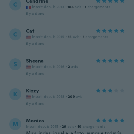
Cendrine
C
Inscrit depuis 2013
·
184
avis
·
1
chargements
il y a 6 ans
Cat
C
Inscrit depuis 2015
·
14
avis
·
1
chargements
il y a 6 ans
Sheena
S
Inscrit depuis 2016
·
2
avis
il y a 6 ans
Kizzy
K
Inscrit depuis 2018
·
209
avis
il y a 6 ans
Monica
M
Inscrit depuis 2015
·
29
avis
·
10
chargements
Muy lindas, igual a la foto, aunque todavía