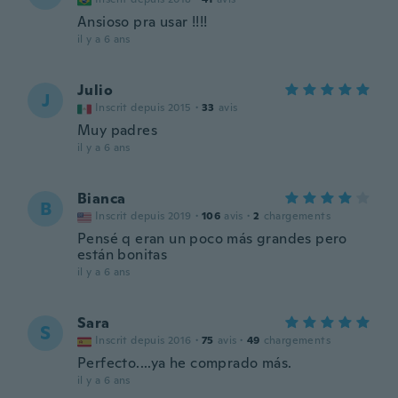
Ansioso pra usar !!!!
il y a 6 ans
Julio
J
Inscrit depuis 2015
·
33
avis
Muy padres
il y a 6 ans
Bianca
B
Inscrit depuis 2019
·
106
avis
·
2
chargements
Pensé q eran un poco más grandes pero
están bonitas
il y a 6 ans
Sara
S
Inscrit depuis 2016
·
75
avis
·
49
chargements
Perfecto....ya he comprado más.
il y a 6 ans