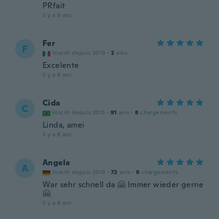
PRfait
il y a 6 ans
Fer
F
Inscrit depuis 2019
·
2
avis
Excelente
il y a 6 ans
Cida
C
Inscrit depuis 2013
·
91
avis
·
8
chargements
Linda, amei
il y a 6 ans
Angela
A
Inscrit depuis 2019
·
72
avis
·
9
chargements
War sehr schnell da 🤗 Immer wieder gerne
🤗
il y a 6 ans