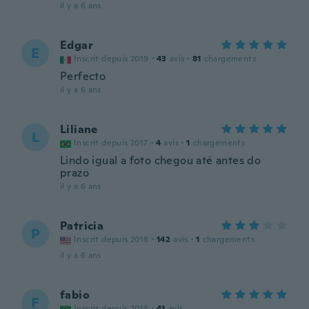
il y a 6 ans
Edgar
E
Inscrit depuis 2019
·
43
avis
·
81
chargements
Perfecto
il y a 6 ans
Liliane
L
Inscrit depuis 2017
·
4
avis
·
1
chargements
Lindo igual a foto chegou até antes do
prazo
il y a 6 ans
Patricia
P
Inscrit depuis 2018
·
142
avis
·
1
chargements
il y a 6 ans
fabio
F
Inscrit depuis 2018
·
41
avis