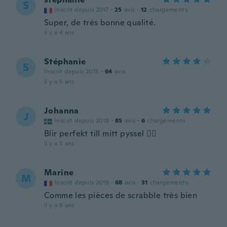
S
Inscrit depuis 2017
·
25
avis
·
12
chargements
Super, de très bonne qualité.
il y a 4 ans
Stéphanie
S
Inscrit depuis 2015
·
64
avis
il y a 5 ans
Johanna
J
Inscrit depuis 2018
·
85
avis
·
6
chargements
Blir perfekt till mitt pyssel 👌🏻
il y a 5 ans
Marine
M
Inscrit depuis 2019
·
68
avis
·
31
chargements
Comme les pièces de scrabble très bien
il y a 5 ans