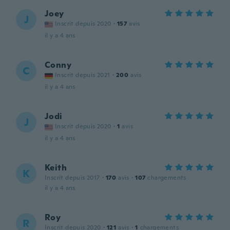
Joey
J
Inscrit depuis 2020
·
157
avis
il y a 4 ans
Conny
C
Inscrit depuis 2021
·
200
avis
il y a 4 ans
Jodi
J
Inscrit depuis 2020
·
1
avis
il y a 4 ans
Keith
K
Inscrit depuis 2017
·
170
avis
·
107
chargements
il y a 4 ans
Roy
R
Inscrit depuis 2020
·
121
avis
·
1
chargements