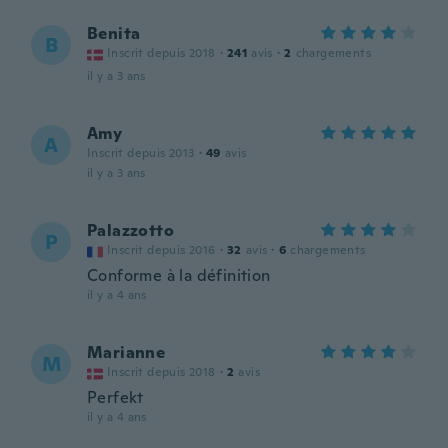
Benita
B
Inscrit depuis 2018
·
241
avis
·
2
chargements
il y a 3 ans
Amy
A
Inscrit depuis 2013
·
49
avis
il y a 3 ans
Palazzotto
P
Inscrit depuis 2016
·
32
avis
·
6
chargements
Conforme à la définition
il y a 4 ans
Marianne
M
Inscrit depuis 2018
·
2
avis
Perfekt
il y a 4 ans