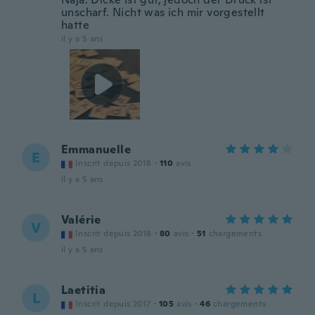
unscharf. Nicht was ich mir vorgestellt
hatte
il y a 5 ans
Emmanuelle
E
Inscrit depuis 2018
·
110
avis
il y a 5 ans
Valérie
V
Inscrit depuis 2018
·
80
avis
·
51
chargements
il y a 5 ans
Laetitia
L
Inscrit depuis 2017
·
105
avis
·
46
chargements