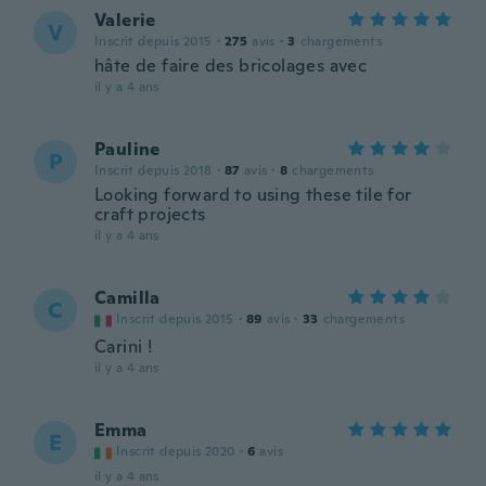
Valerie
V
Inscrit depuis 2015
·
275
avis
·
3
chargements
hâte de faire des bricolages avec
il y a 4 ans
Pauline
P
Inscrit depuis 2018
·
87
avis
·
8
chargements
Looking forward to using these tile for
craft projects
il y a 4 ans
Camilla
C
Inscrit depuis 2015
·
89
avis
·
33
chargements
Carini !
il y a 4 ans
Emma
E
Inscrit depuis 2020
·
6
avis
il y a 4 ans