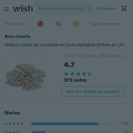
Connexion
Populaires
Vus récemment
Avis clients
100pcs tuiles de scrabble en bois alphabet lettres et chiffres noirs pour le bois d'artisanat
ÉVALUATION GÉNÉRALE
4.7
972 notes
Voir les détails du produit
Notes
756
153