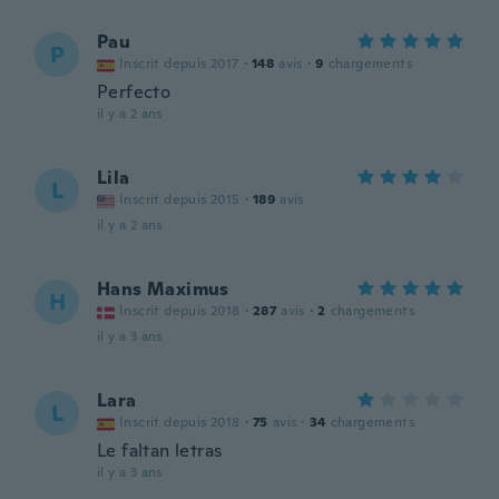
Pau
P
Inscrit depuis 2017
·
148
avis
·
9
chargements
Perfecto
il y a 2 ans
Lila
L
Inscrit depuis 2015
·
189
avis
il y a 2 ans
Hans Maximus
H
Inscrit depuis 2018
·
287
avis
·
2
chargements
il y a 3 ans
Lara
L
Inscrit depuis 2018
·
75
avis
·
34
chargements
Le faltan letras
il y a 3 ans