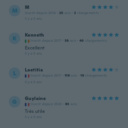
M
M
Inscrit depuis 2016
·
25
avis
·
2
chargements
il y a 5 ans
Kenneth
K
Inscrit depuis 2017
·
39
avis
·
40
chargements
Excellent
il y a 5 ans
Laetitia
L
Inscrit depuis 2017
·
119
avis
·
19
chargements
il y a 5 ans
Guylaine
G
Inscrit depuis 2020
·
83
avis
Très utile
il y a 5 ans