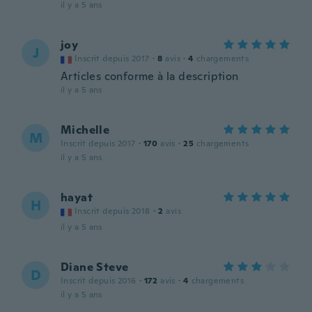
il y a 5 ans
joy
J
Inscrit depuis 2017
·
8
avis
·
4
chargements
Articles conforme à la description
il y a 5 ans
Michelle
M
Inscrit depuis 2017
·
170
avis
·
25
chargements
il y a 5 ans
hayat
H
Inscrit depuis 2018
·
2
avis
il y a 5 ans
Diane Steve
D
Inscrit depuis 2016
·
172
avis
·
4
chargements
il y a 5 ans