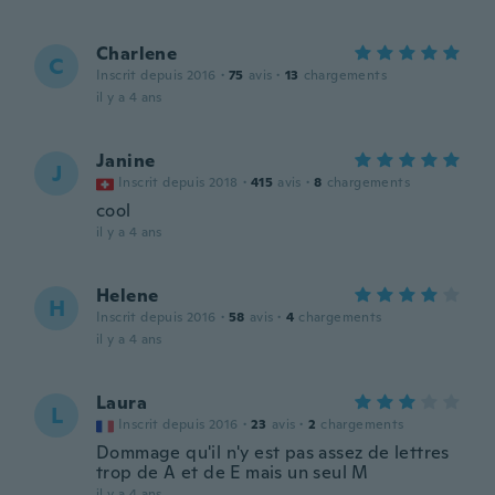
Charlene
C
Inscrit depuis 2016
·
75
avis
·
13
chargements
il y a 4 ans
Janine
J
Inscrit depuis 2018
·
415
avis
·
8
chargements
cool
il y a 4 ans
Helene
H
Inscrit depuis 2016
·
58
avis
·
4
chargements
il y a 4 ans
Laura
L
Inscrit depuis 2016
·
23
avis
·
2
chargements
Dommage qu'il n'y est pas assez de lettres
trop de A et de E mais un seul M
il y a 4 ans