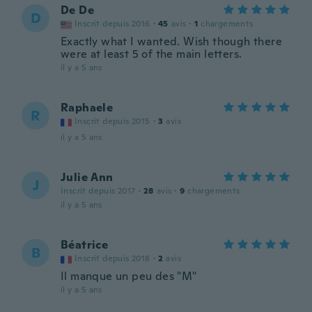
De De
D
Inscrit depuis 2016
·
45
avis
·
1
chargements
Exactly what I wanted. Wish though there
were at least 5 of the main letters.
il y a 5 ans
Raphaele
R
Inscrit depuis 2015
·
3
avis
il y a 5 ans
Julie Ann
J
Inscrit depuis 2017
·
28
avis
·
9
chargements
il y a 5 ans
Béatrice
B
Inscrit depuis 2018
·
2
avis
Il manque un peu des "M"
il y a 5 ans