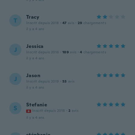
Tracy
T
Inscrit depuis 2018
·
47
avis
·
29
chargements
il y a 4 ans
Jessica
J
Inscrit depuis 2016
·
109
avis
·
4
chargements
il y a 4 ans
Jason
J
Inscrit depuis 2019
·
53
avis
il y a 4 ans
Stefanie
S
Inscrit depuis 2018
·
2
avis
il y a 4 ans
stéphanie