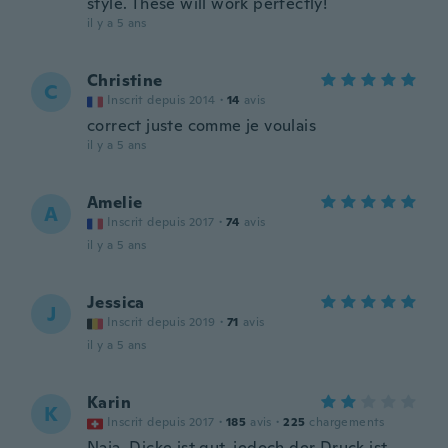
style. These will work perfectly!
il y a 5 ans
Christine
C
Inscrit depuis 2014
·
14
avis
correct juste comme je voulais
il y a 5 ans
Amelie
A
Inscrit depuis 2017
·
74
avis
il y a 5 ans
Jessica
J
Inscrit depuis 2019
·
71
avis
il y a 5 ans
Karin
K
Inscrit depuis 2017
·
185
avis
·
225
chargements
Naja. Dicke ist gut, jedoch der Druck ist