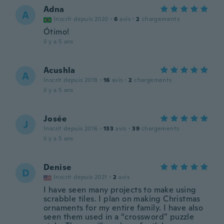
Adna
A
Inscrit depuis 2020
·
6
avis
·
2
chargements
Ótimo!
il y a 5 ans
Acushla
A
Inscrit depuis 2018
·
16
avis
·
2
chargements
il y a 5 ans
Josée
J
Inscrit depuis 2016
·
133
avis
·
39
chargements
il y a 5 ans
Denise
D
Inscrit depuis 2021
·
2
avis
I have seen many projects to make using
scrabble tiles. I plan on making Christmas
ornaments for my entire family. I have also
seen them used in a “crossword” puzzle