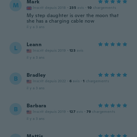
Mark
M
Inscrit depuis 2018
·
235
avis
·
10
chargements
My step daughter is over the moon that
she has a charging cable now
il y a 3 ans
Leann
L
Inscrit depuis 2019
·
123
avis
il y a 3 ans
Bradley
B
Inscrit depuis 2022
·
6
avis
·
1
chargements
il y a 3 ans
Barbara
B
Inscrit depuis 2019
·
127
avis
·
79
chargements
il y a 3 ans
Mattis