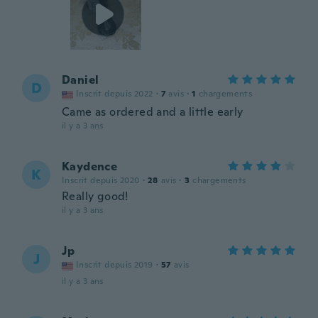
Daniel
D
Inscrit depuis 2022
·
7
avis
·
1
chargements
Came as ordered and a little early
il y a 3 ans
Kaydence
K
Inscrit depuis 2020
·
28
avis
·
3
chargements
Really good!
il y a 3 ans
Jp
J
Inscrit depuis 2019
·
57
avis
il y a 3 ans