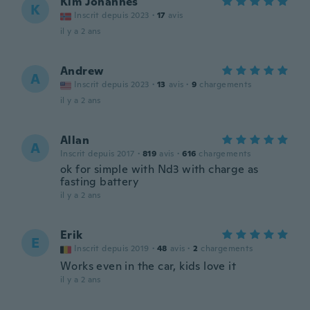
Kim Johannes
K
Inscrit depuis 2023
·
17
avis
il y a 2 ans
Andrew
A
Inscrit depuis 2023
·
13
avis
·
9
chargements
il y a 2 ans
Allan
A
Inscrit depuis 2017
·
819
avis
·
616
chargements
ok for simple with Nd3 with charge as
fasting battery
il y a 2 ans
Erik
E
Inscrit depuis 2019
·
48
avis
·
2
chargements
Works even in the car, kids love it
il y a 2 ans