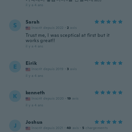
il y a 4 ans
Sarah
S
Inscrit depuis 2022
·
2
avis
Trust me, I was sceptical at first but it
works great!!
il y a 4 ans
Eirik
E
Inscrit depuis 2019
·
3
avis
il y a 4 ans
kenneth
K
Inscrit depuis 2020
·
19
avis
il y a 4 ans
Joshua
J
Inscrit depuis 2021
·
40
avis
·
5
chargements