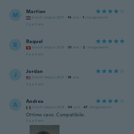
Martien
M
Inscrit depuis 2017
·
14
avis
·
1
chargements
il y a 3 ans
Raquel
R
Inscrit depuis 2015
·
31
avis
·
2
chargements
il y a 3 ans
Jordan
J
Inscrit depuis 2021
·
18
avis
il y a 3 ans
Andrea
A
Inscrit depuis 2018
·
54
avis
·
47
chargements
Ottimo cavo. Compatibile.
il y a 3 ans