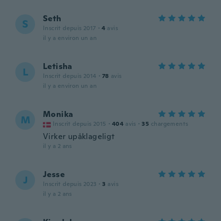
Seth
S
Inscrit depuis 2017
·
4
avis
il y a environ un an
Letisha
L
Inscrit depuis 2014
·
78
avis
il y a environ un an
Monika
M
Inscrit depuis 2015
·
404
avis
·
35
chargements
Virker upåklageligt
il y a 2 ans
Jesse
J
Inscrit depuis 2023
·
3
avis
il y a 2 ans