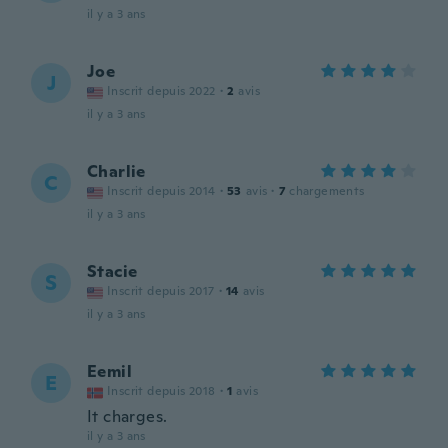
il y a 3 ans
Joe
J
Inscrit depuis 2022
·
2
avis
il y a 3 ans
Charlie
C
Inscrit depuis 2014
·
53
avis
·
7
chargements
il y a 3 ans
Stacie
S
Inscrit depuis 2017
·
14
avis
il y a 3 ans
Eemil
E
Inscrit depuis 2018
·
1
avis
It charges.
il y a 3 ans