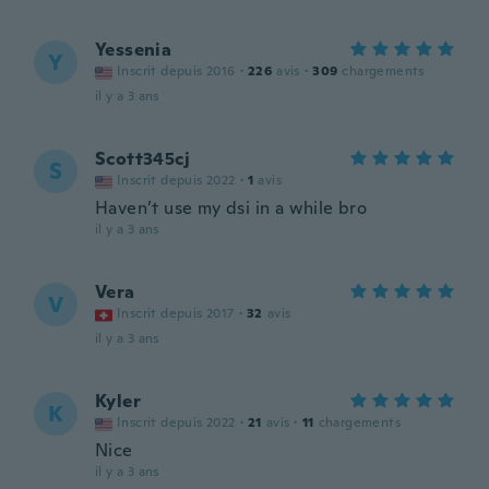
Yessenia
Y
Inscrit depuis 2016
·
226
avis
·
309
chargements
il y a 3 ans
Scott345cj
S
Inscrit depuis 2022
·
1
avis
Haven’t use my dsi in a while bro
il y a 3 ans
Vera
V
Inscrit depuis 2017
·
32
avis
il y a 3 ans
Kyler
K
Inscrit depuis 2022
·
21
avis
·
11
chargements
Nice
il y a 3 ans