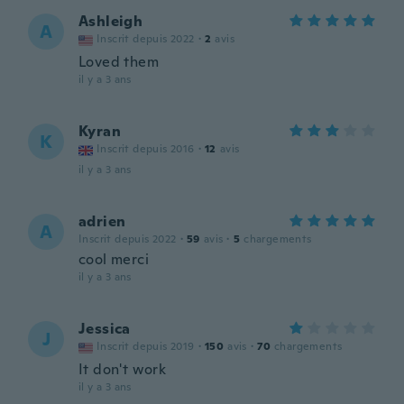
Ashleigh
A
Inscrit depuis 2022
·
2
avis
Loved them
il y a 3 ans
Kyran
K
Inscrit depuis 2016
·
12
avis
il y a 3 ans
adrien
A
Inscrit depuis 2022
·
59
avis
·
5
chargements
cool merci
il y a 3 ans
Jessica
J
Inscrit depuis 2019
·
150
avis
·
70
chargements
It don't work
il y a 3 ans