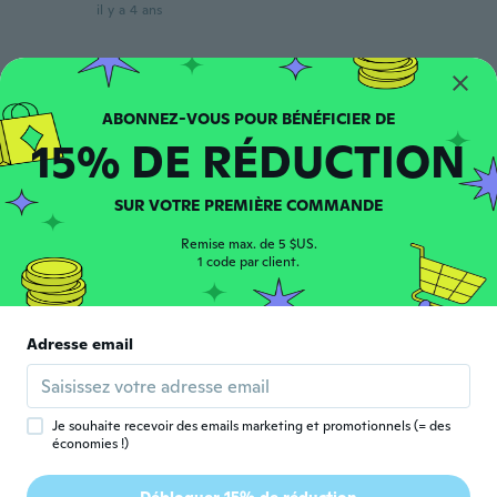
il y a 4 ans
Jeremy
J
Inscrit depuis 2022
·
2
avis
Good
15% DE RÉDUCTION
il y a 4 ans
SUR VOTRE PREMIÈRE COMMANDE
anderson
A
Inscrit depuis 2017
·
13
avis
·
10
chargements
Remise max. de 5 $US.
Produto de primeira qualidade.
1 code par client.
il y a 4 ans
susanne
Adresse email
S
Inscrit depuis 2021
·
2
avis
·
1
chargements
Works fine!
il y a 4 ans
Je souhaite recevoir des emails marketing et promotionnels (= des
économies !)
Suna
S