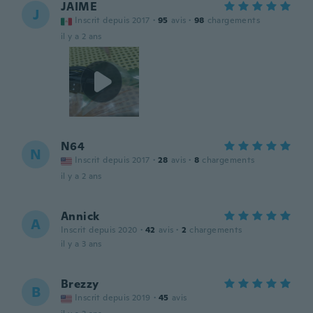
JAIME
J
Inscrit depuis 2017
·
95
avis
·
98
chargements
il y a 2 ans
N64
N
Inscrit depuis 2017
·
28
avis
·
8
chargements
il y a 2 ans
Annick
A
Inscrit depuis 2020
·
42
avis
·
2
chargements
il y a 3 ans
Brezzy
B
Inscrit depuis 2019
·
45
avis