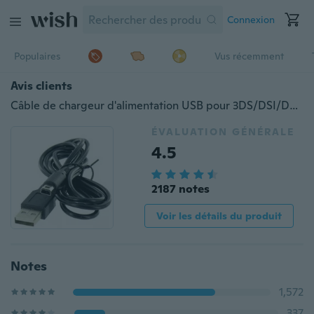
Connexion
Populaires
Vus récemment
Avis clients
Câble de chargeur d'alimentation USB pour 3DS/DSI/DSXL
ÉVALUATION GÉNÉRALE
4.5
2187 notes
Voir les détails du produit
Notes
1,572
337