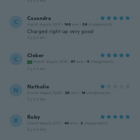
il y a 3 ans
Casandra
C
Inscrit depuis 2017
·
140
avis
·
59
chargements
Charged right up very good
il y a 3 ans
Cleber
C
Inscrit depuis 2016
·
87
avis
·
4
chargements
il y a 3 ans
Nathalie
N
Inscrit depuis 2020
·
30
avis
·
19
chargements
il y a 3 ans
Ruby
R
Inscrit depuis 2017
·
44
avis
·
3
chargements
il y a 3 ans