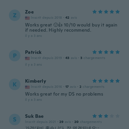
Zoe
Z
Inscrit depuis 2018
·
42
avis
Works great 🙂👍 10/10 would buy it again
if needed. Highly recommend.
il y a 3 ans
Patrick
P
Inscrit depuis 2019
·
43
avis
·
3
chargements
il y a 3 ans
Kimberly
K
Inscrit depuis 2016
·
17
avis
·
2
chargements
Works great for my DS no problems
il y a 3 ans
Suk Bae
S
Inscrit depuis 2021
·
29
avis
·
20
chargements
가격대비 좋습니다..잘 연결되네요;;