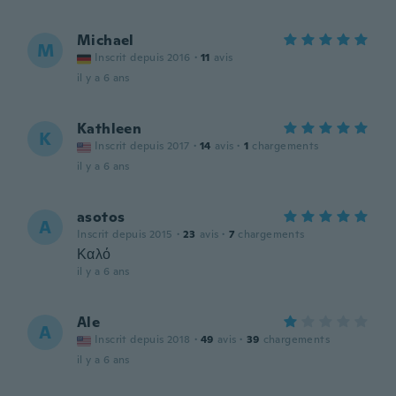
Michael
M
Inscrit depuis 2016
·
11
avis
il y a 6 ans
Kathleen
K
Inscrit depuis 2017
·
14
avis
·
1
chargements
il y a 6 ans
asotos
A
Inscrit depuis 2015
·
23
avis
·
7
chargements
Καλό
il y a 6 ans
Ale
A
Inscrit depuis 2018
·
49
avis
·
39
chargements
il y a 6 ans