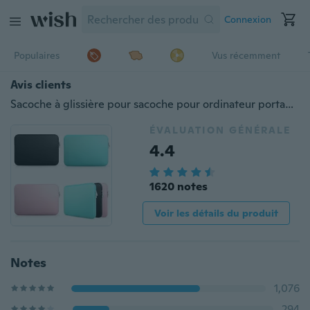
Connexion
Populaires
Vus récemment
Avis clients
Sacoche à glissière pour sacoche pour ordinateur portable Macbook AIR PRO Retina Notebook Bag
ÉVALUATION GÉNÉRALE
4.4
1620 notes
Voir les détails du produit
Notes
1,076
294