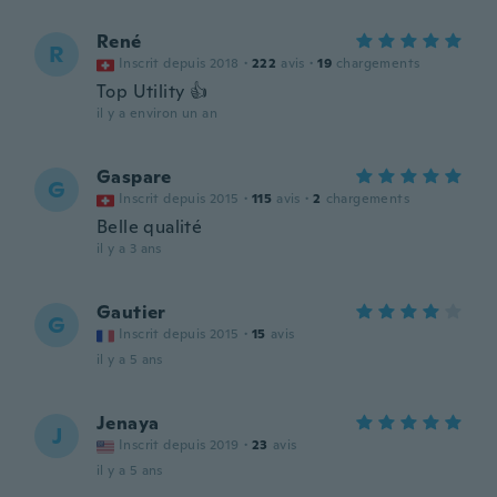
René
R
Inscrit depuis 2018
·
222
avis
·
19
chargements
Top Utility 👍
il y a environ un an
Gaspare
G
Inscrit depuis 2015
·
115
avis
·
2
chargements
Belle qualité
il y a 3 ans
Gautier
G
Inscrit depuis 2015
·
15
avis
il y a 5 ans
Jenaya
J
Inscrit depuis 2019
·
23
avis
il y a 5 ans