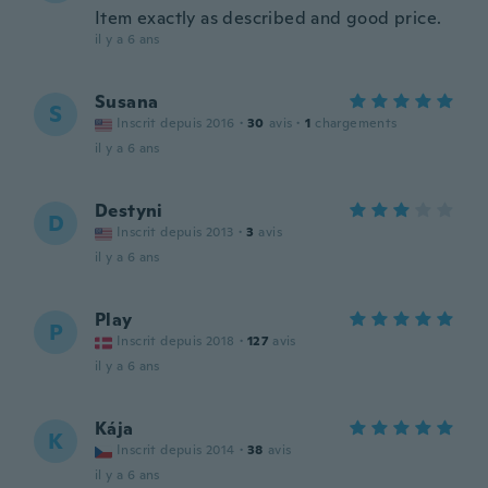
Item exactly as described and good price.
il y a 6 ans
Susana
S
Inscrit depuis 2016
·
30
avis
·
1
chargements
il y a 6 ans
Destyni
D
Inscrit depuis 2013
·
3
avis
il y a 6 ans
Play
P
Inscrit depuis 2018
·
127
avis
il y a 6 ans
Kája
K
Inscrit depuis 2014
·
38
avis
il y a 6 ans