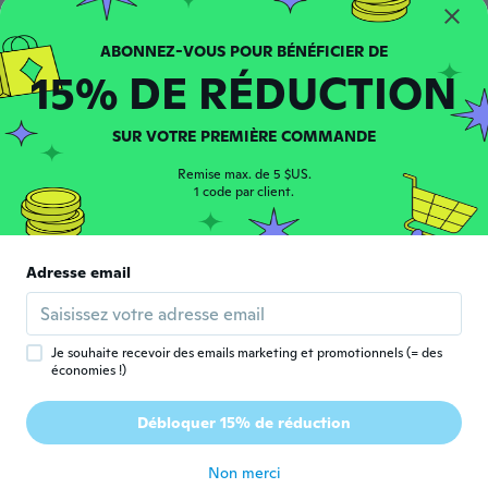
Genial! Igual a la foto, medidas y color
perfecto! Llegó mucho antes. Es un poco
acolchada con lo cuál evita los golpes.
15% DE RÉDUCTION
il y a 6 ans
SUR VOTRE PREMIÈRE COMMANDE
Remise max. de 5 $US.
1 code par client.
Yolande
Y
Inscrit depuis 2015
·
182
avis
·
25
chargements
Adresse email
Super qualité
il y a 6 ans
Je souhaite recevoir des emails marketing et promotionnels (= des
économies !)
Brenda
B
Inscrit depuis 2019
·
21
avis
Débloquer 15% de réduction
Hermoso!
il y a 6 ans
Non merci