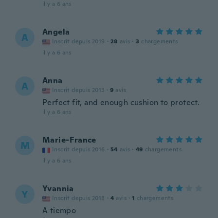
il y a 6 ans
Angela
A
Inscrit depuis 2019
·
28
avis
·
3
chargements
il y a 6 ans
Anna
A
Inscrit depuis 2013
·
9
avis
Perfect fit, and enough cushion to protect.
il y a 6 ans
Marie-France
M
Inscrit depuis 2016
·
54
avis
·
49
chargements
il y a 6 ans
Yvannia
Y
Inscrit depuis 2018
·
4
avis
·
1
chargements
A tiempo