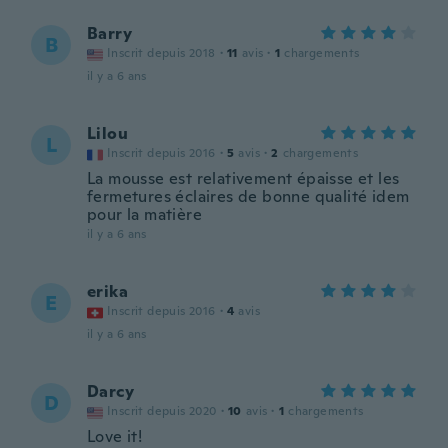
Barry
B
Inscrit depuis 2018
·
11
avis
·
1
chargements
il y a 6 ans
Lilou
L
Inscrit depuis 2016
·
5
avis
·
2
chargements
La mousse est relativement épaisse et les
fermetures éclaires de bonne qualité idem
pour la matière
il y a 6 ans
erika
E
Inscrit depuis 2016
·
4
avis
il y a 6 ans
Darcy
D
Inscrit depuis 2020
·
10
avis
·
1
chargements
Love it!