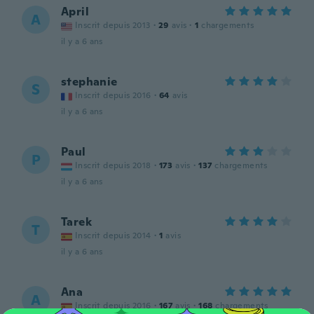
April
A
Inscrit depuis 2013
·
29
avis
·
1
chargements
il y a 6 ans
stephanie
S
Inscrit depuis 2016
·
64
avis
il y a 6 ans
Paul
P
Inscrit depuis 2018
·
173
avis
·
137
chargements
il y a 6 ans
Tarek
T
Inscrit depuis 2014
·
1
avis
il y a 6 ans
Ana
A
Inscrit depuis 2016
·
167
avis
·
168
chargements