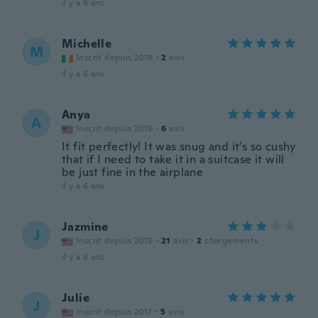
il y a 6 ans
Michelle
M
Inscrit depuis 2018
·
2
avis
il y a 6 ans
Anya
A
Inscrit depuis 2015
·
6
avis
It fit perfectly! It was snug and it’s so cushy
that if I need to take it in a suitcase it will
be just fine in the airplane
il y a 6 ans
Jazmine
J
Inscrit depuis 2015
·
21
avis
·
2
chargements
il y a 6 ans
Julie
J
Inscrit depuis 2017
·
5
avis