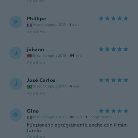
il y a 6 ans
Phillipe
P
Inscrit depuis 2017
·
1
avis
il y a 6 ans
johann
J
Inscrit depuis 2016
·
64
avis
il y a 6 ans
José Carlos
J
Inscrit depuis 2017
·
4
avis
il y a 6 ans
Gino
G
Inscrit depuis 2017
·
82
avis
·
1
chargements
Funzionano egregiamente anche con il mini
tornio
il y a 6 ans