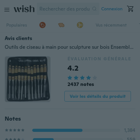
Connexion
Populaires
Vus récemment
Avis clients
Outils de ciseau à main pour sculpture sur bois Ensemble de 12 pièces Gouges professionnelles pour le travail du bois
ÉVALUATION GÉNÉRALE
4.2
2437 notes
Voir les détails du produit
Notes
1,384
559