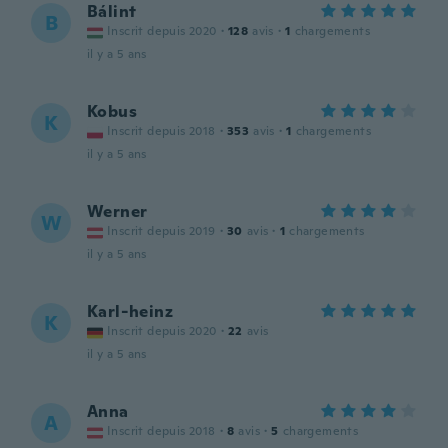
Bálint
B
Inscrit depuis 2020
·
128
avis
·
1
chargements
il y a 5 ans
Kobus
K
Inscrit depuis 2018
·
353
avis
·
1
chargements
il y a 5 ans
Werner
W
Inscrit depuis 2019
·
30
avis
·
1
chargements
il y a 5 ans
Karl-heinz
K
Inscrit depuis 2020
·
22
avis
il y a 5 ans
Anna
A
Inscrit depuis 2018
·
8
avis
·
5
chargements