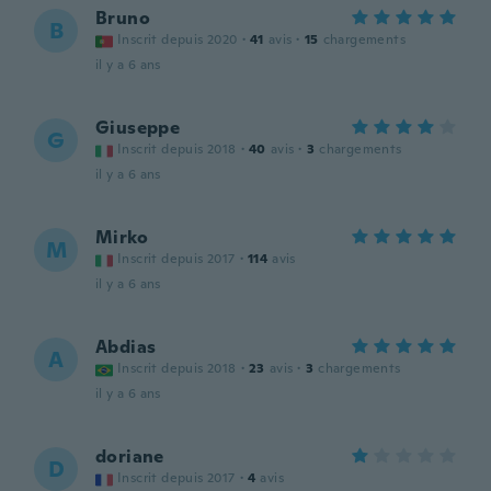
Bruno
B
Inscrit depuis 2020
·
41
avis
·
15
chargements
il y a 6 ans
Giuseppe
G
Inscrit depuis 2018
·
40
avis
·
3
chargements
il y a 6 ans
Mirko
M
Inscrit depuis 2017
·
114
avis
il y a 6 ans
Abdias
A
Inscrit depuis 2018
·
23
avis
·
3
chargements
il y a 6 ans
doriane
D
Inscrit depuis 2017
·
4
avis