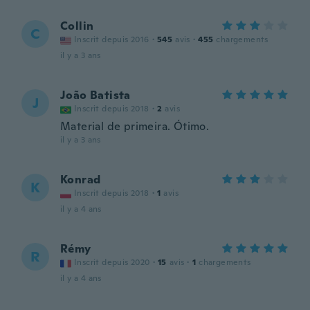
Collin
C
Inscrit depuis 2016
·
545
avis
·
455
chargements
il y a 3 ans
João Batista
J
Inscrit depuis 2018
·
2
avis
Material de primeira. Ótimo.
il y a 3 ans
Konrad
K
Inscrit depuis 2018
·
1
avis
il y a 4 ans
Rémy
R
Inscrit depuis 2020
·
15
avis
·
1
chargements
il y a 4 ans