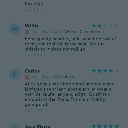
Pas reçu
il y a 6 ans
Willis
W
Inscrit depuis 2018
·
24
avis
·
2
chargements
Poor quality handles, split wood on two of
them, the tool roll is too small for the
chisels so it does not roll up
il y a 6 ans
Carlos
C
Inscrit depuis 2020
·
2
avis
Alles genau wie abgebildet angekommen,
Lieferzeit sehr lang aber auch im voraus
vom Verkäufer angekündigt . Qualitativ
entspricht der Preis. Für mein Hobby
genügend.
il y a 6 ans
José María