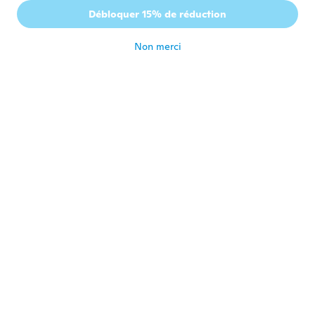
Inscrit depuis 2015
·
28
avis
Débloquer 15% de réduction
Se ven de buena calidad.
il y a 6 ans
Non merci
Bone
B
Inscrit depuis 2017
·
13
avis
·
4
chargements
切れない。鉄のごみ
il y a 6 ans
Roger
R
Inscrit depuis 2018
·
3
avis
il y a 6 ans
Lenka
L
Inscrit depuis 2017
·
45
avis
·
5
chargements
Ok
il y a 6 ans
Santo