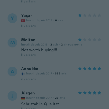
il y a 5 ans
Yaşar
Y
Inscrit depuis 2017
·
4
avis
il y a 5 ans
Melton
M
Inscrit depuis 2018
·
2
avis
·
2
chargements
Not worth buying!!!
il y a 5 ans
Annukka
A
Inscrit depuis 2017
·
335
avis
il y a 5 ans
Jürgen
J
Inscrit depuis 2017
·
28
avis
Sehr stabile Qualität.
il y a 5 ans