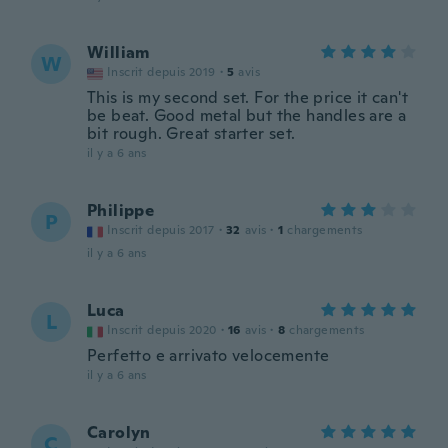
William
W
Inscrit depuis 2019
·
5
avis
This is my second set. For the price it can't
be beat. Good metal but the handles are a
bit rough. Great starter set.
il y a 6 ans
Philippe
P
Inscrit depuis 2017
·
32
avis
·
1
chargements
il y a 6 ans
Luca
L
Inscrit depuis 2020
·
16
avis
·
8
chargements
Perfetto e arrivato velocemente
il y a 6 ans
Carolyn
C