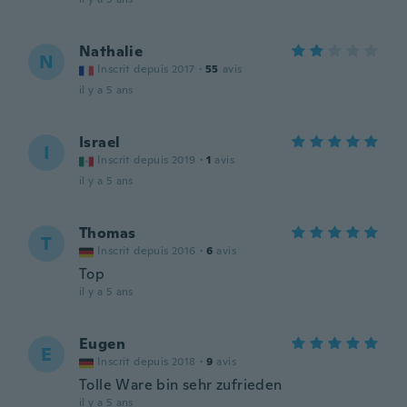
Nathalie
N
Inscrit depuis 2017
·
55
avis
il y a 5 ans
Israel
I
Inscrit depuis 2019
·
1
avis
il y a 5 ans
Thomas
T
Inscrit depuis 2016
·
6
avis
Top
il y a 5 ans
Eugen
E
Inscrit depuis 2018
·
9
avis
Tolle Ware bin sehr zufrieden
il y a 5 ans