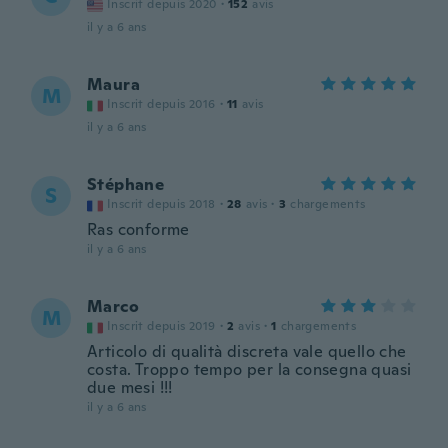
Inscrit depuis 2020
·
152
avis
il y a 6 ans
Maura
M
Inscrit depuis 2016
·
11
avis
il y a 6 ans
Stéphane
S
Inscrit depuis 2018
·
28
avis
·
3
chargements
Ras conforme
il y a 6 ans
Marco
M
Inscrit depuis 2019
·
2
avis
·
1
chargements
Articolo di qualità discreta vale quello che
costa. Troppo tempo per la consegna quasi
due mesi !!!
il y a 6 ans