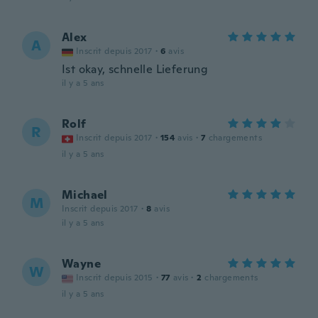
Alex
A
Inscrit depuis 2017
·
6
avis
Ist okay, schnelle Lieferung
il y a 5 ans
Rolf
R
Inscrit depuis 2017
·
154
avis
·
7
chargements
il y a 5 ans
Michael
M
Inscrit depuis 2017
·
8
avis
il y a 5 ans
Wayne
W
Inscrit depuis 2015
·
77
avis
·
2
chargements
il y a 5 ans