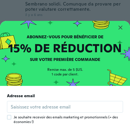
Sembrano solidi. Comunque da provare per
poter valutare correttamente.
il y a 6 ans
Sergio
S
Inscrit depuis 2016
·
55
avis
15% DE RÉDUCTION
il y a 6 ans
SUR VOTRE PREMIÈRE COMMANDE
Lais
L
Inscrit depuis 2020
·
1
avis
·
1
chargements
Remise max. de 5 $US.
O produto que chegou é falso!
1 code par client.
il y a 6 ans
Lars
Adresse email
L
Inscrit depuis 2018
·
87
avis
il y a 6 ans
Je souhaite recevoir des emails marketing et promotionnels (= des
économies !)
Jose Angel
J