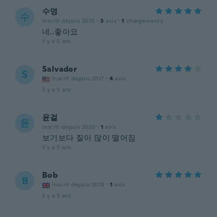
수영
수
Inscrit depuis 2019
·
3
avis
·
1
chargements
네..좋아요
il y a 5 ans
Salvador
S
Inscrit depuis 2017
·
4
avis
il y a 5 ans
윤걸
윤
Inscrit depuis 2020
·
1
avis
보기보다 질이 많이 떨어짐
il y a 5 ans
Bob
B
Inscrit depuis 2018
·
1
avis
il y a 5 ans