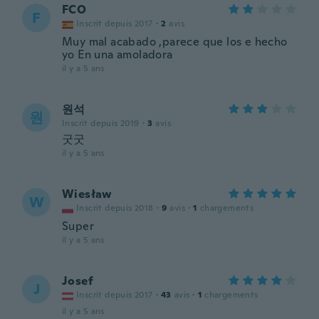
FCO
F
Inscrit depuis 2017
·
2
avis
Muy mal acabado ,parece que los e hecho
yo En una amoladora
il y a 5 ans
원석
원
Inscrit depuis 2019
·
3
avis
굿굿
il y a 5 ans
Wiesław
W
Inscrit depuis 2018
·
9
avis
·
1
chargements
Super
il y a 5 ans
Josef
J
Inscrit depuis 2017
·
43
avis
·
1
chargements
il y a 5 ans