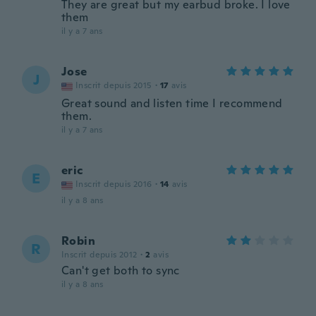
They are great but my earbud broke. I love
them
il y a 7 ans
Jose
J
Inscrit depuis 2015
·
17
avis
Great sound and listen time I recommend
them.
il y a 7 ans
eric
E
Inscrit depuis 2016
·
14
avis
il y a 8 ans
Robin
R
Inscrit depuis 2012
·
2
avis
Can't get both to sync
il y a 8 ans