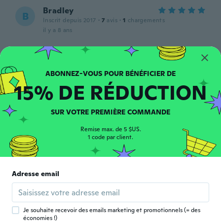
Bradley
B
Inscrit depuis 2017
·
7
avis
·
1
chargements
il y a 8 ans
Jason
J
Inscrit depuis 2018
·
1
avis
il y a 8 ans
15% DE RÉDUCTION
Michael
M
SUR VOTRE PREMIÈRE COMMANDE
Inscrit depuis 2016
·
41
avis
·
3
chargements
il y a 8 ans
Remise max. de 5 $US.
1 code par client.
Ingemar
I
Inscrit depuis 2017
·
1
avis
Adresse email
Smidig lätt att hantera helt okej!
il y a 8 ans
Je souhaite recevoir des emails marketing et promotionnels (= des
James
économies !)