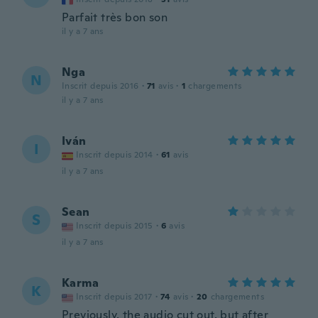
Parfait très bon son
il y a 7 ans
Nga
N
Inscrit depuis 2016
·
71
avis
·
1
chargements
il y a 7 ans
Iván
I
Inscrit depuis 2014
·
61
avis
il y a 7 ans
Sean
S
Inscrit depuis 2015
·
6
avis
il y a 7 ans
Karma
K
Inscrit depuis 2017
·
74
avis
·
20
chargements
Previously, the audio cut out, but after