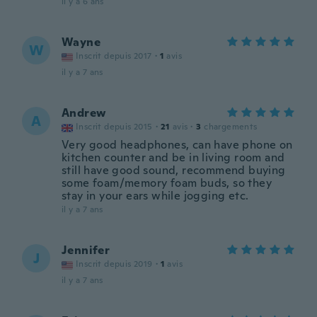
il y a 6 ans
Wayne
W
Inscrit depuis 2017
·
1
avis
il y a 7 ans
Andrew
A
Inscrit depuis 2015
·
21
avis
·
3
chargements
Very good headphones, can have phone on
kitchen counter and be in living room and
still have good sound, recommend buying
some foam/memory foam buds, so they
stay in your ears while jogging etc.
il y a 7 ans
Jennifer
J
Inscrit depuis 2019
·
1
avis
il y a 7 ans