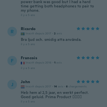
power bank was good but I had a hard
time getting both headphones to pair to
my phone.
il y a 5 ans
Ricardo
R
Inscrit depuis 2017
·
2
avis
Bra ljud och. smidig atta använda.
il y a 5 ans
Francois
F
Inscrit depuis 2016
·
1
avis
il y a 5 ans
John
J
Inscrit depuis 2017
·
14
avis
·
6
chargements
Heb hem al 2,5 jaar, en werkt perfect.
Goed geluid. Prima Product 👍🏽👍🏽
il y a 5 ans