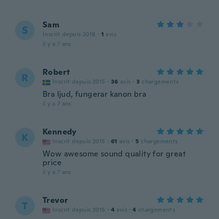
Sam
S
Inscrit depuis 2018
·
1
avis
il y a 7 ans
Robert
R
Inscrit depuis 2015
·
36
avis
·
3
chargements
Bra ljud, fungerar kanon bra
il y a 7 ans
Kennedy
K
Inscrit depuis 2015
·
61
avis
·
5
chargements
Wow awesome sound quality for great
price
il y a 7 ans
Trevor
T
Inscrit depuis 2015
·
4
avis
·
4
chargements