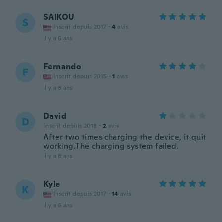
SAIKOU
S
Inscrit depuis 2017
·
4
avis
il y a 6 ans
Fernando
F
Inscrit depuis 2015
·
1
avis
il y a 6 ans
David
D
Inscrit depuis 2018
·
2
avis
After two times charging the device, it quit
working.The charging system failed.
il y a 6 ans
Kyle
K
Inscrit depuis 2017
·
14
avis
il y a 6 ans