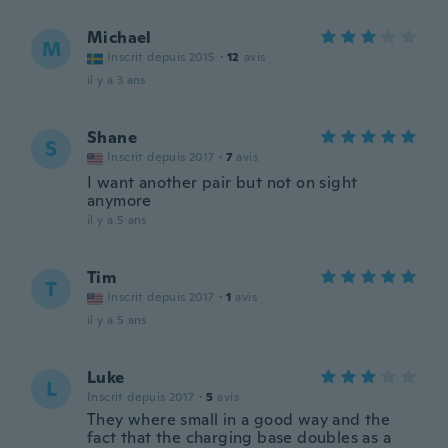
Michael
M
Inscrit depuis 2015
·
12
avis
il y a 3 ans
Shane
S
Inscrit depuis 2017
·
7
avis
I want another pair but not on sight
anymore
il y a 5 ans
Tim
T
Inscrit depuis 2017
·
1
avis
il y a 5 ans
Luke
L
Inscrit depuis 2017
·
5
avis
They where small in a good way and the
fact that the charging base doubles as a