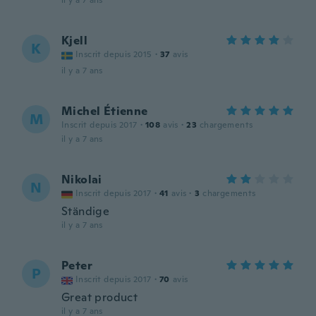
il y a 7 ans
Kjell
K
Inscrit depuis 2015
·
37
avis
il y a 7 ans
Michel Étienne
M
Inscrit depuis 2017
·
108
avis
·
23
chargements
il y a 7 ans
Nikolai
N
Inscrit depuis 2017
·
41
avis
·
3
chargements
Ständige
il y a 7 ans
Peter
P
Inscrit depuis 2017
·
70
avis
Great product
il y a 7 ans