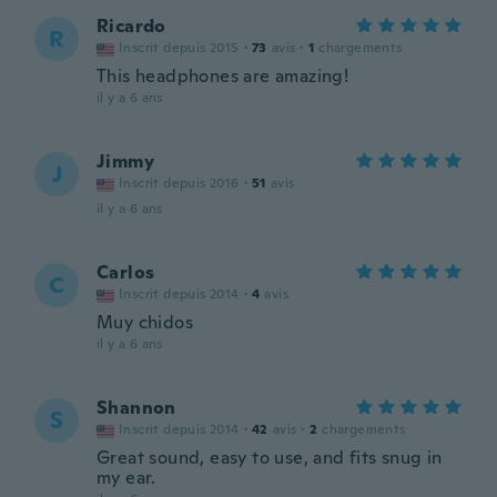
Ricardo
R
Inscrit depuis 2015
·
73
avis
·
1
chargements
This headphones are amazing!
il y a 6 ans
Jimmy
J
Inscrit depuis 2016
·
51
avis
il y a 6 ans
Carlos
C
Inscrit depuis 2014
·
4
avis
Muy chidos
il y a 6 ans
Shannon
S
Inscrit depuis 2014
·
42
avis
·
2
chargements
Great sound, easy to use, and fits snug in
my ear.