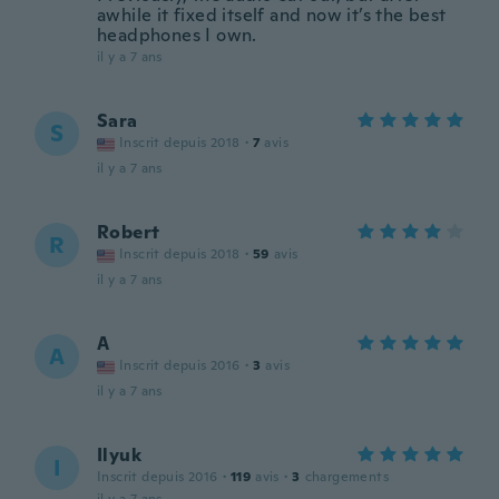
awhile it fixed itself and now it’s the best
headphones I own.
il y a 7 ans
Sara
S
Inscrit depuis 2018
·
7
avis
il y a 7 ans
Robert
R
Inscrit depuis 2018
·
59
avis
il y a 7 ans
A
A
Inscrit depuis 2016
·
3
avis
il y a 7 ans
Ilyuk
I
Inscrit depuis 2016
·
119
avis
·
3
chargements