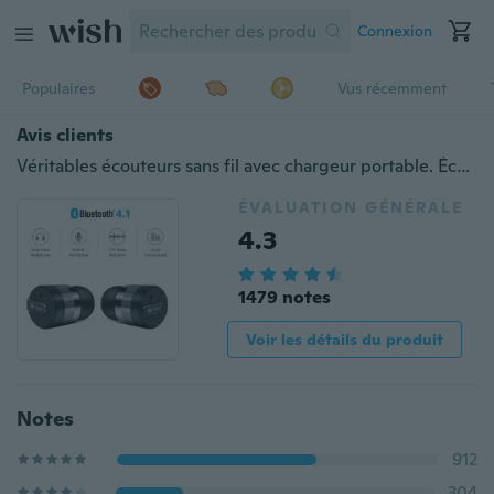
Connexion
Populaires
Vus récemment
Avis clients
Véritables écouteurs sans fil avec chargeur portable. Écouteurs Bluetooth A-TION® Les plus petits mini-écouteurs mains libres sans fil Casque avec micro et réduction du bruit
ÉVALUATION GÉNÉRALE
4.3
1479 notes
Voir les détails du produit
Notes
912
304