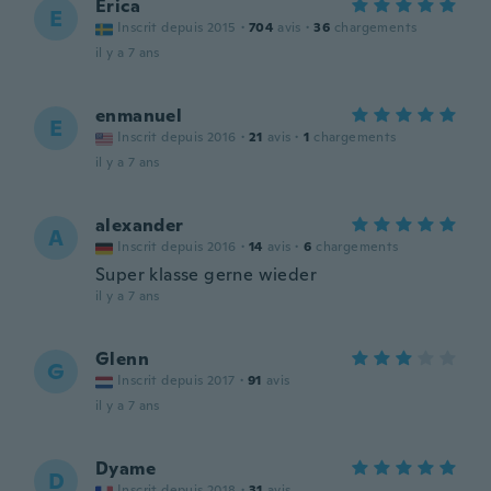
Erica
E
Inscrit depuis 2015
·
704
avis
·
36
chargements
il y a 7 ans
enmanuel
E
Inscrit depuis 2016
·
21
avis
·
1
chargements
il y a 7 ans
alexander
A
Inscrit depuis 2016
·
14
avis
·
6
chargements
Super klasse gerne wieder
il y a 7 ans
Glenn
G
Inscrit depuis 2017
·
91
avis
il y a 7 ans
Dyame
D
Inscrit depuis 2018
·
31
avis