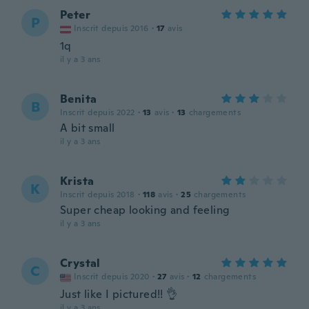
Peter
P
Inscrit depuis 2016
·
17
avis
1q
il y a 3 ans
Benita
B
Inscrit depuis 2022
·
13
avis
·
13
chargements
A bit small
il y a 3 ans
Krista
K
Inscrit depuis 2018
·
118
avis
·
25
chargements
Super cheap looking and feeling
il y a 3 ans
Crystal
C
Inscrit depuis 2020
·
27
avis
·
12
chargements
Just like I pictured!! 👌
il y a 3 ans