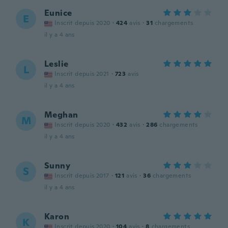
Eunice
E
Inscrit depuis 2020
·
424
avis
·
31
chargements
il y a 4 ans
Leslie
L
Inscrit depuis 2021
·
723
avis
il y a 4 ans
Meghan
M
Inscrit depuis 2020
·
432
avis
·
286
chargements
il y a 4 ans
Sunny
S
Inscrit depuis 2017
·
121
avis
·
36
chargements
il y a 4 ans
Karon
K
Inscrit depuis 2020
·
104
avis
·
8
chargements