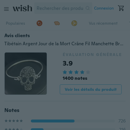
Connexion
Populaires
Vus récemment
Avis clients
Tibétain Argent Jour de la Mort Crâne Fil Manchette Bracelet Bracelet Bijoux Hallowmas Cadeaux E484
ÉVALUATION GÉNÉRALE
3.9
1400 notes
Voir les détails du produit
Notes
726
216