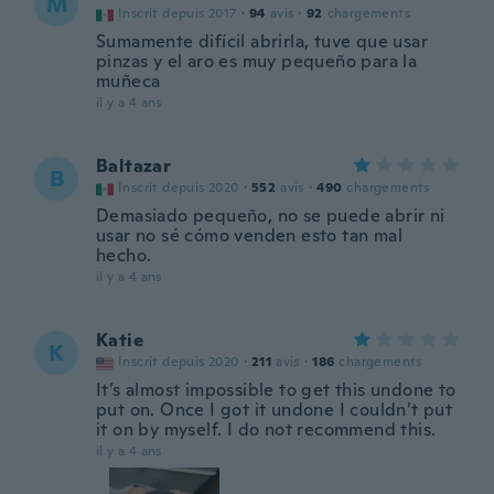
M
Inscrit depuis 2017
·
94
avis
·
92
chargements
Sumamente difícil abrirla, tuve que usar
pinzas y el aro es muy pequeño para la
muñeca
il y a 4 ans
Baltazar
B
Inscrit depuis 2020
·
552
avis
·
490
chargements
Demasiado pequeño, no se puede abrir ni
usar no sé cómo venden esto tan mal
hecho.
il y a 4 ans
Katie
K
Inscrit depuis 2020
·
211
avis
·
186
chargements
It’s almost impossible to get this undone to
put on. Once I got it undone I couldn’t put
it on by myself. I do not recommend this.
il y a 4 ans