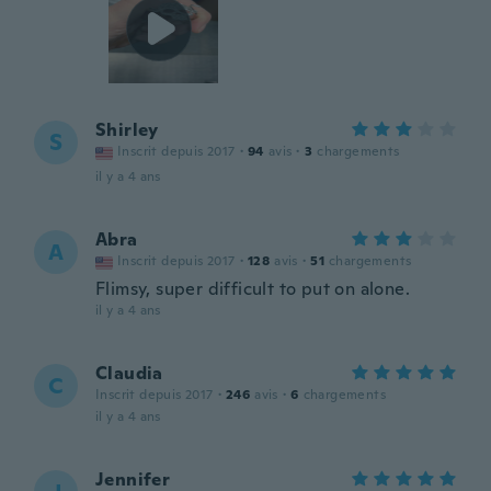
Shirley
S
Inscrit depuis 2017
·
94
avis
·
3
chargements
il y a 4 ans
Abra
A
Inscrit depuis 2017
·
128
avis
·
51
chargements
Flimsy, super difficult to put on alone.
il y a 4 ans
Claudia
C
Inscrit depuis 2017
·
246
avis
·
6
chargements
il y a 4 ans
Jennifer