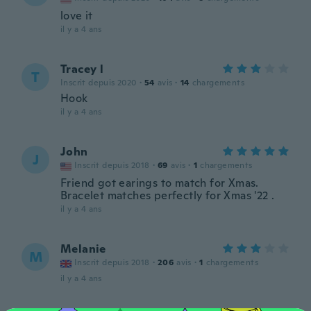
love it
il y a 4 ans
Tracey l
T
Inscrit depuis 2020
·
54
avis
·
14
chargements
Hook
il y a 4 ans
John
J
Inscrit depuis 2018
·
69
avis
·
1
chargements
Friend got earings to match for Xmas.
Bracelet matches perfectly for Xmas '22 .
il y a 4 ans
Melanie
M
Inscrit depuis 2018
·
206
avis
·
1
chargements
il y a 4 ans