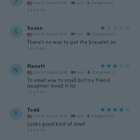
J
Inscrit depuis 2016
·
45
avis
·
1
chargements
il y a 4 ans
Susan
S
Inscrit depuis 2019
·
81
avis
·
15
chargements
There's no way to get the bracelet on
il y a 4 ans
Nanett
N
Inscrit depuis 2018
·
60
avis
·
6
chargements
To small way to small but my friend
daughter loved it lol
il y a 4 ans
Todd
T
Inscrit depuis 2022
·
84
avis
·
3
chargements
Looks good kind of small
il y a 4 ans