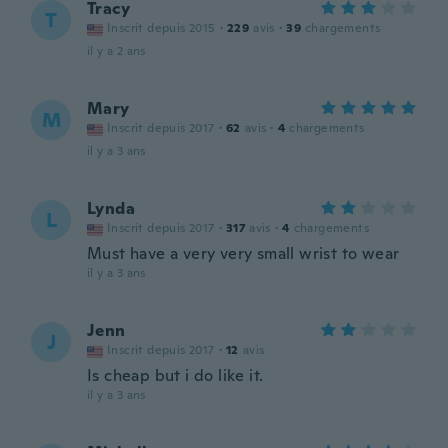
Tracy
T
Inscrit depuis 2015
·
229
avis
·
39
chargements
il y a 2 ans
Mary
M
Inscrit depuis 2017
·
62
avis
·
4
chargements
il y a 3 ans
Lynda
L
Inscrit depuis 2017
·
317
avis
·
4
chargements
Must have a very very small wrist to wear
il y a 3 ans
Jenn
J
Inscrit depuis 2017
·
12
avis
Is cheap but i do like it.
il y a 3 ans