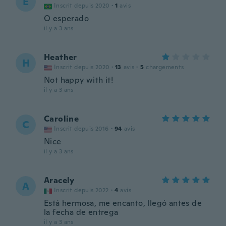
E
Inscrit depuis 2020
·
1
avis
O esperado
il y a 3 ans
Heather
H
Inscrit depuis 2020
·
13
avis
·
5
chargements
Not happy with it!
il y a 3 ans
Caroline
C
Inscrit depuis 2016
·
94
avis
Nice
il y a 3 ans
Aracely
A
Inscrit depuis 2022
·
4
avis
Está hermosa, me encanto, llegó antes de
la fecha de entrega
il y a 3 ans