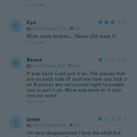
il y a 4 ans
Cyn
C
Inscrit depuis 2016
·
21
avis
Mine came broken... Never did wear it.
il y a 4 ans
Renee
R
Inscrit depuis 2021
·
7
avis
It was bent. Cant put it on. The pieces that
are on each side of skull are how you lock it
on & pieces are not curved right to enable
you to put it on. Mine was bent so it cuts
into my wrist.
il y a 4 ans
Lyrpa
L
Inscrit depuis 2018
·
11
avis
I'm very disappointed I love the skull but