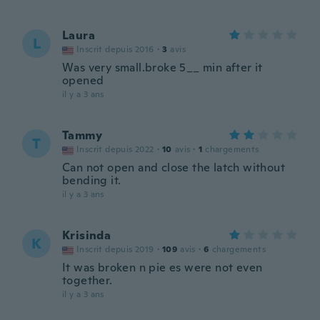
Laura
L
Inscrit depuis 2016
·
3
avis
Was very small.broke 5__ min after it
opened
il y a 3 ans
Tammy
T
Inscrit depuis 2022
·
10
avis
·
1
chargements
Can not open and close the latch without
bending it.
il y a 3 ans
Krisinda
K
Inscrit depuis 2019
·
109
avis
·
6
chargements
It was broken n pie es were not even
together.
il y a 3 ans