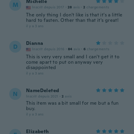
Michelle
M
Inscrit depuis 2017
·
28
avis
·
2
chargements
The only thing I don't like is that it's a little
hard to fasten. Other than that it's great!
il y a 3 ans
Dianna
D
Inscrit depuis 2016
·
84
avis
·
6
chargements
This is very very small and I can't get it to
come apart to put on anyway very
disappointed
il y a 3 ans
NameDeleted
N
Inscrit depuis 2021
·
2
avis
This item was a bit small for me but a fun
buy.
il y a 3 ans
Elizabeth