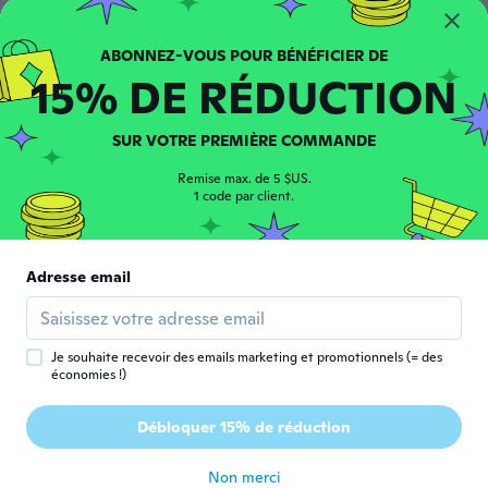
Tara
T
Inscrit depuis 2021
·
11
avis
·
5
chargements
Love it !!!
15% DE RÉDUCTION
il y a 4 ans
SUR VOTRE PREMIÈRE COMMANDE
Remise max. de 5 $US.
1 code par client.
Destiny
D
Inscrit depuis 2017
·
32
avis
·
10
chargements
Adresse email
Amazing product
il y a 4 ans
Je souhaite recevoir des emails marketing et promotionnels (= des
économies !)
Alba
A
Inscrit depuis 2020
·
327
avis
·
56
chargements
Débloquer 15% de réduction
Danneggiato
il y a 4 ans
Non merci