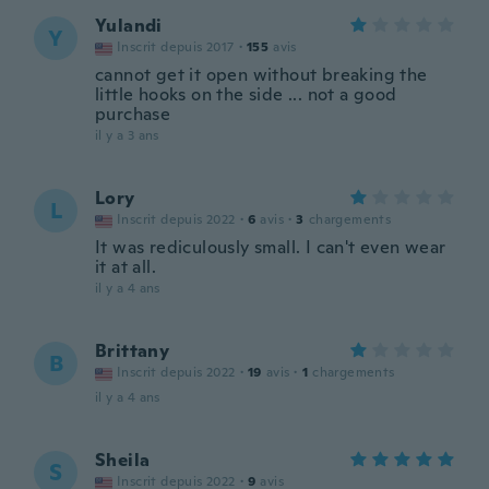
Yulandi
Y
Inscrit depuis 2017
·
155
avis
cannot get it open without breaking the
little hooks on the side ... not a good
purchase
il y a 3 ans
Lory
L
Inscrit depuis 2022
·
6
avis
·
3
chargements
It was rediculously small. I can't even wear
it at all.
il y a 4 ans
Brittany
B
Inscrit depuis 2022
·
19
avis
·
1
chargements
il y a 4 ans
Sheila
S
Inscrit depuis 2022
·
9
avis