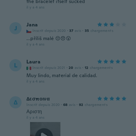
the bracelet itself sucked
il y a 4 ans
Jana
J
Inscrit depuis 2020
·
37
avis
·
35
chargements
...příliš malé 😔😞😲
il y a 4 ans
Laura
L
Inscrit depuis 2021
·
20
avis
·
12
chargements
Muy lindo, material de calidad.
il y a 4 ans
Δεσποινα
Δ
Inscrit depuis 2020
·
68
avis
·
92
chargements
Αριστη
il y a 4 ans