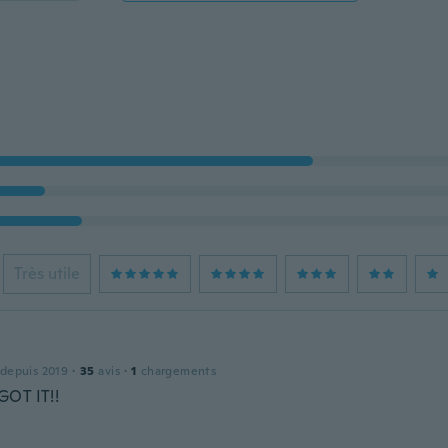
Très utile
 depuis 2019
·
35
avis
·
1
chargements
OT IT!!