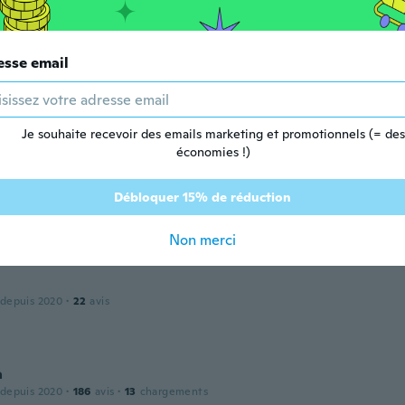
 depuis 2015
·
198
avis
esse email
 depuis 2017
·
46
avis
·
4
chargements
Je souhaite recevoir des emails marketing et promotionnels (= des
économies !)
Débloquer 15% de réduction
 depuis 2014
·
1
avis
Non merci
 depuis 2020
·
22
avis
a
 depuis 2020
·
186
avis
·
13
chargements