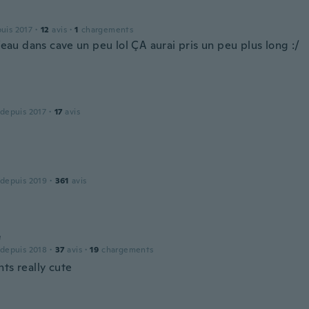
puis 2017
·
12
avis
·
1
chargements
l’eau dans cave un peu lol ÇA aurai pris un peu plus long :/
 depuis 2017
·
17
avis
 depuis 2019
·
361
avis
e
 depuis 2018
·
37
avis
·
19
chargements
ts really cute