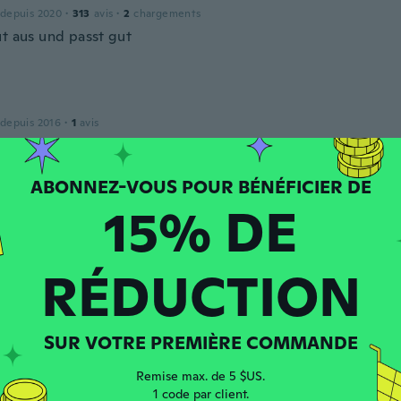
 depuis 2020
·
313
avis
·
2
chargements
ut aus und passt gut
 depuis 2016
·
1
avis
15% DE
 depuis 2016
·
80
avis
·
34
chargements
ne sind leider etwas Kurtz aber ich liebe die Hose trotzdem
RÉDUCTION
 depuis 2020
·
313
avis
·
2
chargements
SUR VOTRE PREMIÈRE COMMANDE
t
Remise max. de 5 $US.
1 code par client.