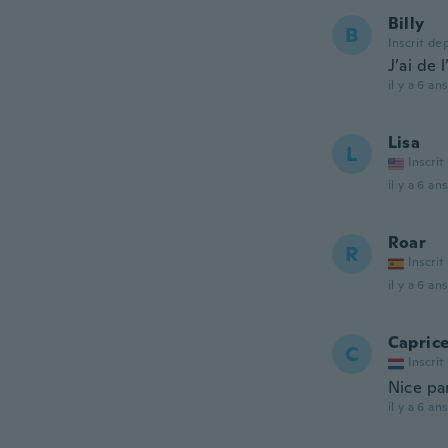
Billy
B
Inscrit de
J’ai de 
il y a 6 ans
Lisa
L
Inscrit
il y a 6 ans
Roar
R
Inscrit
il y a 6 ans
Capric
C
Inscrit
Nice pan
il y a 6 ans