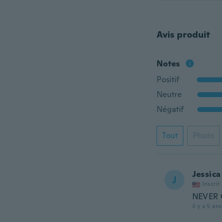
Avis produit
Notes
Positif
Neutre
Négatif
Tout
Photo
Jessica
J
Inscrit
NEVER G
il y a 5 ans