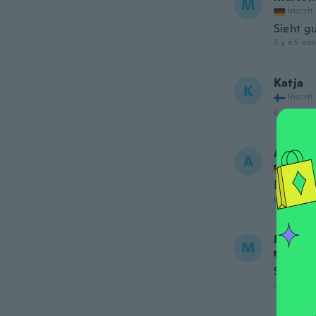
M
Inscrit
Sieht g
il y a 5 ans
Katja
K
Inscrit
il y a 5 ans
AMBA
A
Inscrit
Die Bei
il y a 5 ans
Marion
M
Inscrit
Sitzt gu
il y a 5 ans