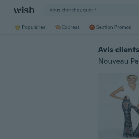
Jump to section
Populaires
Express
Section Promos
Avis client