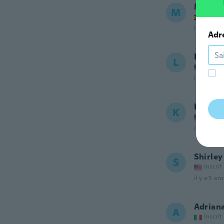
Marta
M
Inscrit
il y a 5 ans
Adr
LINDA
L
Inscrit
il y a 5 ans
Kell
K
Inscrit
il y a 5 ans
Shirley
S
Inscrit
il y a 5 ans
Adrian
A
Inscrit