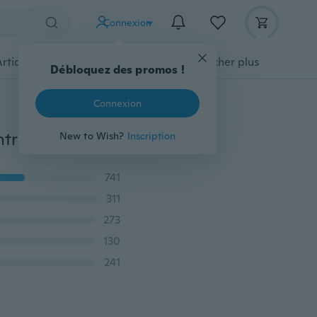
Connexion
Articles pour animaux domestiques
Afficher plus
Débloquez des promos !
Connexion
Nouveau Pantalon d'été pour femmes Pantalon décontracté à taille haute et jambe évasée Pantalon long à taille haute
New to Wish?
Inscription
741
311
273
130
241