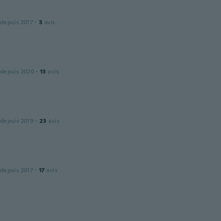
 depuis 2017
·
3
avis
 depuis 2020
·
13
avis
 depuis 2019
·
23
avis
 depuis 2017
·
17
avis