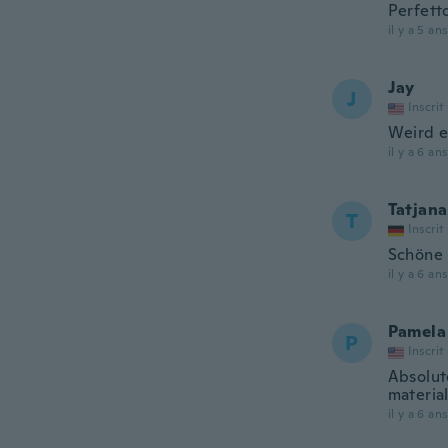
Perfetto
il y a 5 ans
Jay
J
Inscrit
Weird el
il y a 6 ans
Tatjana
T
Inscrit
Schöne 
il y a 6 ans
Pamela
P
Inscrit
Absolute
material
il y a 6 ans