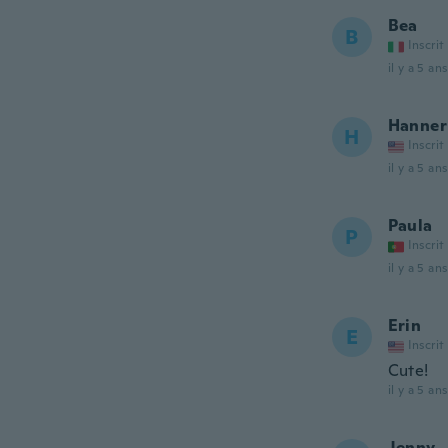
Bea
B
Inscrit
il y a 5 ans
Hanner
H
Inscrit
il y a 5 ans
Paula
P
Inscrit
il y a 5 ans
Erin
E
Inscrit
Cute!
il y a 5 ans
Jenny