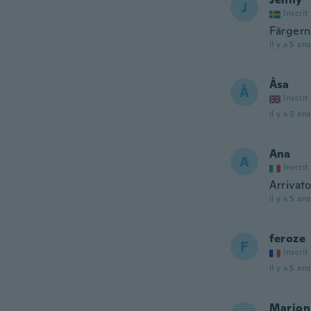
J
Inscrit
Färgern
il y a 5 ans
Åsa
Å
Inscrit
il y a 5 ans
Ana
A
Inscrit
Arrivat
il y a 5 ans
feroze
F
Inscrit
il y a 5 ans
Marion