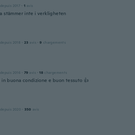
 depuis 2017
·
1
avis
a stämmer inte i verkligheten
 depuis 2018
·
23
avis
·
9
chargements
 depuis 2016
·
79
avis
·
18
chargements
o in buona condizione e buon tessuto 👍
 depuis 2020
·
350
avis