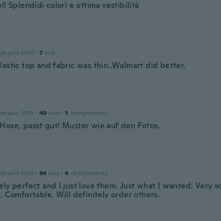
!! Splendidi colori e ottima vestibilità
 depuis 2016
·
7
avis
astic top and fabric was thin..Walmart did better.
 depuis 2018
·
40
avis
·
1
chargements
Hose, passt gut! Muster wie auf den Fotos.
 depuis 2019
·
94
avis
·
4
chargements
ly perfect and I just love them. Just what I wanted. Very so
. Comfortable. Will definitely order others.