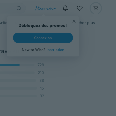
Connexion
Articles pour animaux domestiques
Afficher plus
Débloquez des promos !
Connexion
1 x interrupteur à bascule universel de style Carling gravé au laser 12 V / 24 V bleu Narva ARB double rétro-éclairé LED pour voitures remorque RV moto bateau etc.
New to Wish?
Inscription
728
210
88
15
32