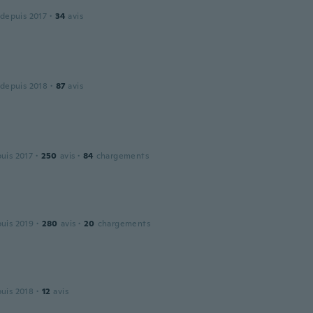
 depuis 2017
·
34
avis
 depuis 2018
·
87
avis
puis 2017
·
250
avis
·
84
chargements
puis 2019
·
280
avis
·
20
chargements
puis 2018
·
12
avis