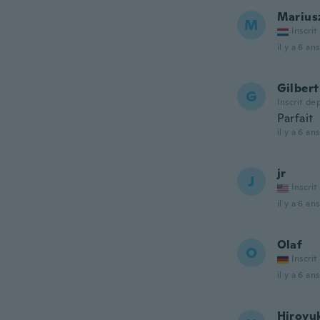
Marius
M
Inscrit
il y a 6 ans
Gilbert
G
Inscrit de
Parfait
il y a 6 ans
jr
J
Inscrit
il y a 6 ans
Olaf
O
Inscrit
il y a 6 ans
Hiroyu