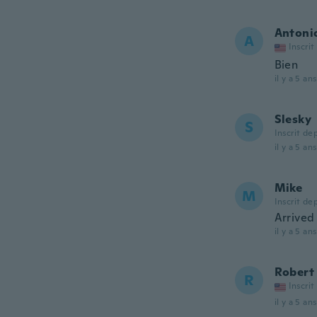
Antoni
A
Inscrit
Bien
il y a 5 ans
Slesky
S
Inscrit de
il y a 5 ans
Mike
M
Inscrit de
Arrived
il y a 5 ans
Robert
R
Inscrit
il y a 5 ans