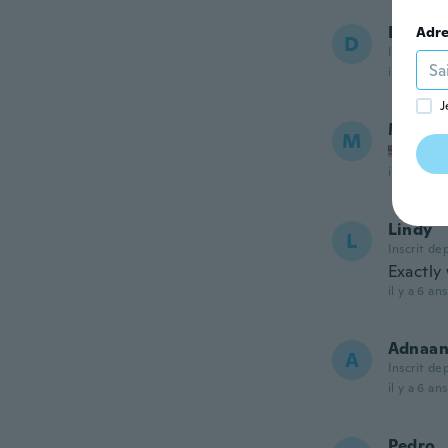
Daniel
Adre
D
Inscrit de
il y a 6 ans
J
Mark
M
Inscrit
il y a 6 ans
Lindy
L
Inscrit de
Exactly
il y a 6 ans
Adnaa
A
Inscrit de
il y a 6 ans
Pedro