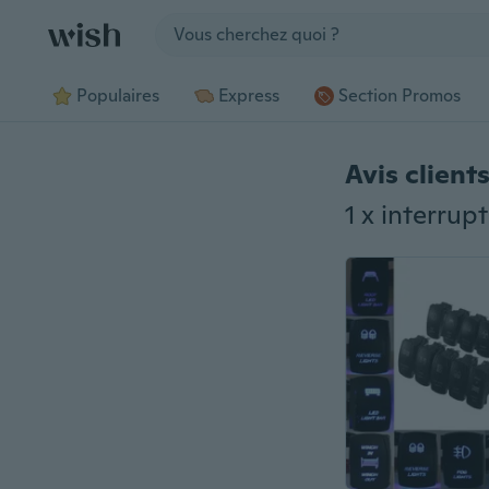
Jump to section
Populaires
Express
Section Promos
Avis client