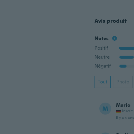
Avis produit
Notes
Positif
Neutre
Négatif
Tout
Photo
Mario
M
Inscrit
il y a 4 ans