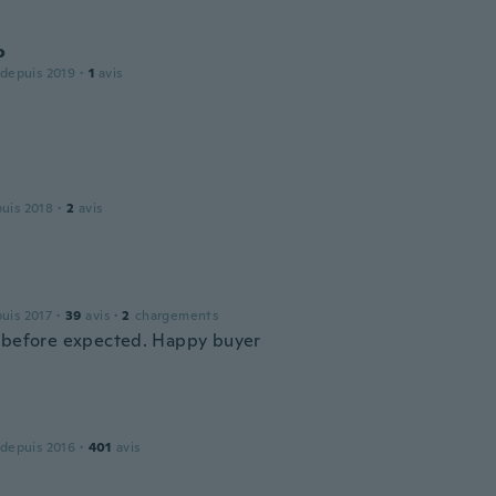
o
 depuis 2019
·
1
avis
puis 2018
·
2
avis
puis 2017
·
39
avis
·
2
chargements
 before expected. Happy buyer
 depuis 2016
·
401
avis