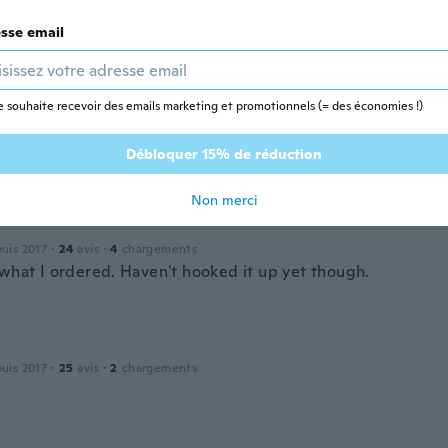
sse email
puis 2018
·
65
avis
·
6
chargements
e souhaite recevoir des emails marketing et promotionnels (= des économies !)
 depuis 2019
·
1
avis
Débloquer 15% de réduction
Non merci
puis 2017
·
24
avis
·
4
chargements
 what I ordered. Haven't hooked it up yet though.
n
puis 2017
·
25
avis
·
2
chargements