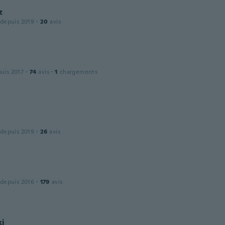
z
 depuis 2019
·
20
avis
puis 2017
·
74
avis
·
1
chargements
 depuis 2019
·
26
avis
 depuis 2016
·
179
avis
ki