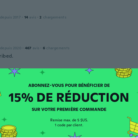
 depuis 2017
·
14
avis
·
2
chargements
 depuis 2020
·
467
avis
·
6
chargements
ribed.
 depuis 2020
·
467
avis
·
6
chargements
15% DE RÉDUCTION
ribed.
SUR VOTRE PREMIÈRE COMMANDE
Remise max. de 5 $US.
 depuis 2018
·
3
avis
1 code par client.