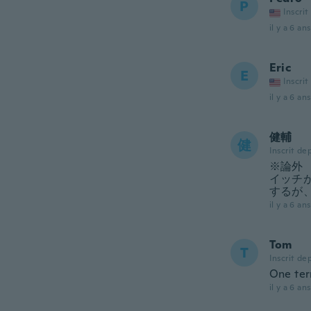
P
Inscrit
il y a 6 ans
Eric
E
Inscrit
il y a 6 ans
健輔
健
Inscrit de
※論外
イッチ
するが
il y a 6 ans
Tom
T
Inscrit de
One ter
il y a 6 ans