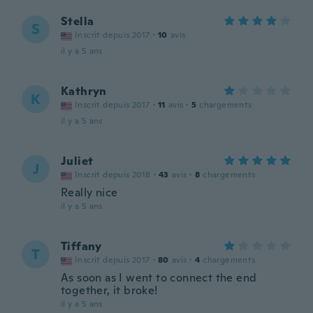
Stella
S
Inscrit depuis 2017
·
10
avis
il y a 5 ans
Kathryn
K
Inscrit depuis 2017
·
11
avis
·
5
chargements
il y a 5 ans
Juliet
J
Inscrit depuis 2018
·
43
avis
·
8
chargements
Really nice
il y a 5 ans
Tiffany
T
Inscrit depuis 2017
·
80
avis
·
4
chargements
As soon as I went to connect the end
together, it broke!
il y a 5 ans