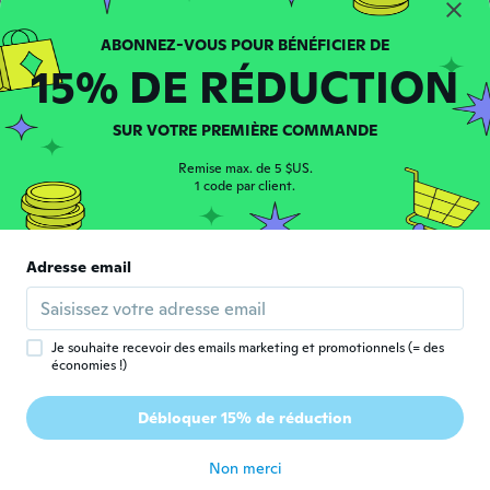
Very weak wore it and the chain clasp
broke on the first day very disappointed
because it is very beautiful
15% DE RÉDUCTION
il y a 5 ans
SUR VOTRE PREMIÈRE COMMANDE
Nazneen
N
Inscrit depuis 2017
·
10
avis
Remise max. de 5 $US.
il y a 5 ans
1 code par client.
Mary
M
Inscrit depuis 2018
·
169
avis
·
1
chargements
Adresse email
Pretty
il y a 5 ans
Je souhaite recevoir des emails marketing et promotionnels (= des
économies !)
Sharron
S
Inscrit depuis 2016
·
33
avis
·
4
chargements
Débloquer 15% de réduction
Lovely item
il y a 5 ans
Non merci