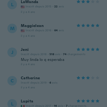
LaWanda
L
Inscrit depuis 2015
·
22
avis
il y a 4 ans
Maggielean
M
Inscrit depuis 2016
·
64
avis
il y a 4 ans
Jeni
J
Inscrit depuis 2018
·
518
avis
·
74
chargements
Muy linda lo q esperaba
il y a 4 ans
Catherine
C
Inscrit depuis 2019
·
6
avis
il y a 4 ans
Lupita
L
Inscrit depuis 2017
·
14
avis
·
7
chargements