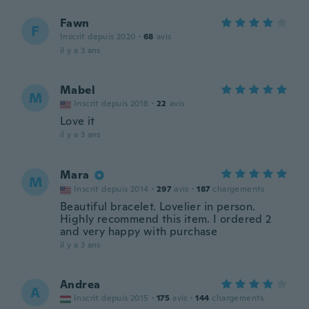
Fawn
F
Inscrit depuis 2020
·
68
avis
il y a 3 ans
Mabel
M
Inscrit depuis 2018
·
22
avis
Love it
il y a 3 ans
Mara
M
Inscrit depuis 2014
·
297
avis
·
187
chargements
Beautiful bracelet. Lovelier in person.
Highly recommend this item. I ordered 2
and very happy with purchase
il y a 3 ans
Andrea
A
Inscrit depuis 2015
·
175
avis
·
144
chargements