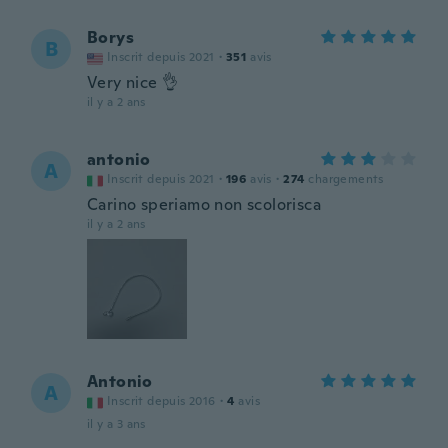
Borys
B
Inscrit depuis 2021
·
351
avis
Very nice 👌
il y a 2 ans
antonio
A
Inscrit depuis 2021
·
196
avis
·
274
chargements
Carino speriamo non scolorisca
il y a 2 ans
Antonio
A
Inscrit depuis 2016
·
4
avis
il y a 3 ans