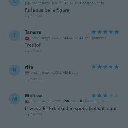
L
Inscrit depuis 2017
·
24
avis
·
7
chargements
Fa la sua bella figura
il y a 4 ans
Tamara
T
Inscrit depuis 2018
·
75
avis
·
22
chargements
Tres joli
il y a 4 ans
rita
R
Inscrit depuis 2019
·
316
avis
il y a 4 ans
Melissa
M
Inscrit depuis 2018
·
50
avis
·
8
chargements
It was a little kinked in spots, but still cute
il y a 4 ans