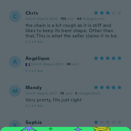
Chris
C
Inscrit depuis 2020
·
113
avis
·
44
chargements
the chain is a bit rough as it is stiff and
likes to keep its bent shape. Other than
that, This is what the seller claims it to be.
il y a 5 ans
Angélique
A
Inscrit depuis 2020
·
36
avis
il y a 5 ans
Mandy
M
Inscrit depuis 2017
·
73
avis
·
3
chargements
Very pretty, fits just right
il y a 5 ans
Sophia
S
Inscrit depuis 2015
·
32
avis
·
9
chargements