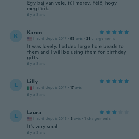
Egy baj van vele, túl merev. Félő, hogy
megtörik.
il y a 3 ans
Karen
K
Inscrit depuis 2017
·
95
avis
·
21
chargements
It was lovely. I added large hole beads to
them and I will be using them for birthday
gifts.
il y a 3 ans
Lilly
L
Inscrit depuis 2017
·
17
avis
il y a 3 ans
Laura
L
Inscrit depuis 2015
·
8
avis
·
1
chargements
It's very small
il y a 3 ans