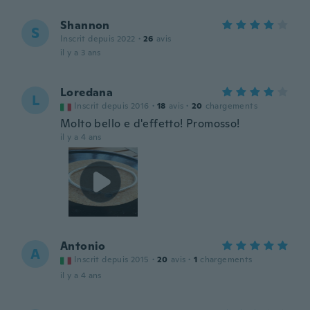
Shannon
S
Inscrit depuis 2022
·
26
avis
il y a 3 ans
Loredana
L
Inscrit depuis 2016
·
18
avis
·
20
chargements
Molto bello e d'effetto! Promosso!
il y a 4 ans
Antonio
A
Inscrit depuis 2015
·
20
avis
·
1
chargements
il y a 4 ans