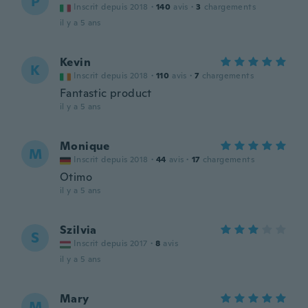
P
Inscrit depuis 2018
·
140
avis
·
3
chargements
il y a 5 ans
Kevin
K
Inscrit depuis 2018
·
110
avis
·
7
chargements
Fantastic product
il y a 5 ans
Monique
M
Inscrit depuis 2018
·
44
avis
·
17
chargements
Otimo
il y a 5 ans
Szilvia
S
Inscrit depuis 2017
·
8
avis
il y a 5 ans
Mary
M