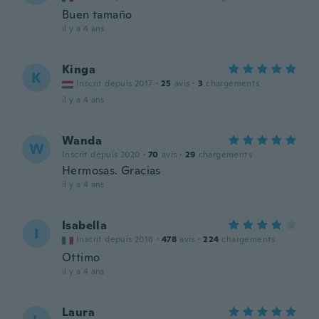
Buen tamaño
il y a 4 ans
Kinga
K
Inscrit depuis 2017
·
25
avis
·
3
chargements
il y a 4 ans
Wanda
W
Inscrit depuis 2020
·
70
avis
·
29
chargements
Hermosas. Gracias
il y a 4 ans
Isabella
I
Inscrit depuis 2018
·
478
avis
·
224
chargements
Ottimo
il y a 4 ans
Laura