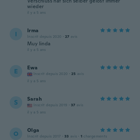
Verschluss hat sich selber gelöst immer
wieder
il y a 5 ans
Irma
I
Inscrit depuis 2020
·
27
avis
Muy linda
il y a 5 ans
Ewa
E
Inscrit depuis 2020
·
25
avis
il y a 5 ans
Sarah
S
Inscrit depuis 2019
·
37
avis
il y a 5 ans
Olga
O
Inscrit depuis 2017
·
33
avis
·
1
chargements