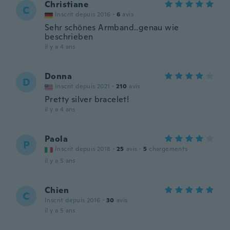
Christiane
C
Inscrit depuis 2016
·
6
avis
Sehr schönes Armband..genau wie
beschrieben
il y a 4 ans
Donna
D
Inscrit depuis 2021
·
210
avis
Pretty silver bracelet!
il y a 4 ans
Paola
P
Inscrit depuis 2018
·
25
avis
·
5
chargements
il y a 5 ans
Chien
C
Inscrit depuis 2016
·
30
avis
il y a 5 ans