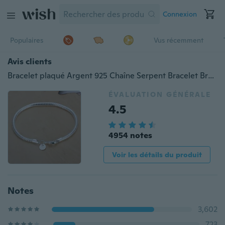
Connexion
Populaires
Vus récemment
Avis clients
Bracelet plaqué Argent 925 Chaîne Serpent Bracelet Bracelet Européen Bracelet Bracelet Chaud Bricolage
ÉVALUATION GÉNÉRALE
4.5
4954 notes
Voir les détails du produit
Notes
3,602
723