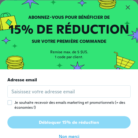
D
Inscrit depuis 2019
·
43
avis
·
9
chargements
Not what i expected.
il y a 5 ans
15% DE RÉDUCTION
久美
久
SUR VOTRE PREMIÈRE COMMANDE
Inscrit depuis 2020
·
30
avis
·
4
chargements
実物はチープで縫製が雑過ぎる
Remise max. de 5 $US.
il y a 5 ans
1 code par client.
Stephanie
S
Inscrit depuis 2018
·
23
avis
·
2
chargements
Adresse email
Poor quality and not what I expected at all
il y a 6 ans
Je souhaite recevoir des emails marketing et promotionnels (= des
économies !)
Anna
A
Inscrit depuis 2016
·
75
avis
·
1
chargements
Débloquer 15% de réduction
il y a 6 ans
Non merci