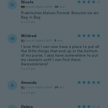
Nicole
N
Inscrit depuis 2018
·
40
avis
Praktisches kleines Format. Benutze sie als
Bag in Bag
il y a 5 ans
Mildred
M
Inscrit depuis 2017
·
5
avis
I love this! I can now have a place to put all
the little things that end up in the bottom
of my purse. I also have somewhere to put
my receipts until I can find them.
Awesomeness!
il y a 5 ans
Amanda
A
Inscrit depuis 2016
·
25
avis
il y a 5 ans
Debra