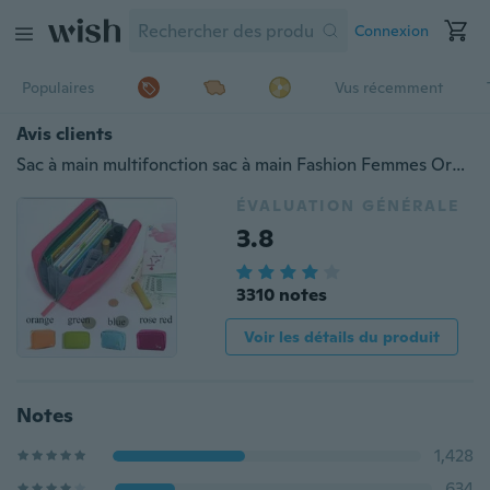
Connexion
Populaires
Vus récemment
Avis clients
Sac à main multifonction sac à main Fashion Femmes Organiseur de sac à main Téléphone Rangement des cosmétiques Portefeuille en nylon Porte-cartes en nylon
ÉVALUATION GÉNÉRALE
3.8
3310 notes
Voir les détails du produit
Notes
1,428
634