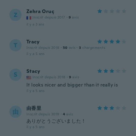
Zehra Oruç
Z
Inscrit depuis 2017
·
9
avis
il y a 3 ans
Tracy
T
Inscrit depuis 2018
·
50
avis
·
3
chargements
il y a 5 ans
Stacy
S
Inscrit depuis 2018
·
9
avis
It looks nicer and bigger than it really is
il y a 5 ans
由香里
由
Inscrit depuis 2019
·
4
avis
ありがとうございました！
il y a 5 ans