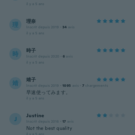
il y a 5 ans
理奈
理
Inscrit depuis 2019
·
34
avis
il y a 5 ans
時子
時
Inscrit depuis 2020
·
6
avis
il y a 5 ans
靖子
靖
Inscrit depuis 2019
·
1095
avis
·
7
chargements
早速使ってみます。
il y a 5 ans
Justine
J
Inscrit depuis 2016
·
17
avis
Not the best quality
il y a 5 ans