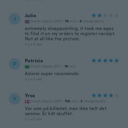
Julie
J
Inscrit depuis 2016
·
79
avis
·
4
chargements
extremely disappointing, it took me ages
to find it on my orders to register receipt.
Not at all like the picture.
il y a 5 ans
Patricia
P
Inscrit depuis 2017
·
19
avis
Adorei super recomendo
il y a 5 ans
Yrsa
Y
Inscrit depuis 2019
·
118
avis
·
2
chargements
Var som på billedet, men ikke helt det
samme. Er lidt skuffet.
il y a 5 ans