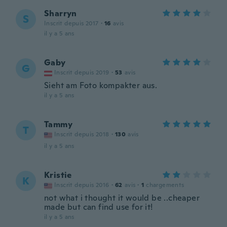
Sharryn
S
Inscrit depuis 2017
·
16
avis
il y a 5 ans
Gaby
G
Inscrit depuis 2019
·
53
avis
Sieht am Foto kompakter aus.
il y a 5 ans
Tammy
T
Inscrit depuis 2018
·
130
avis
il y a 5 ans
Kristie
K
Inscrit depuis 2016
·
62
avis
·
1
chargements
not what i thought it would be ..cheaper
made but can find use for it!
il y a 5 ans