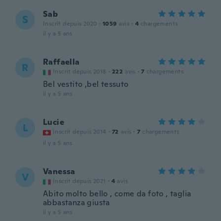
Sab
S
Inscrit depuis 2020
·
1059
avis
·
4
chargements
il y a 5 ans
Raffaella
R
Inscrit depuis 2018
·
222
avis
·
7
chargements
Bel vestito ,bel tessuto
il y a 5 ans
Lucie
L
Inscrit depuis 2014
·
72
avis
·
7
chargements
il y a 5 ans
Vanessa
V
Inscrit depuis 2021
·
4
avis
Abito molto bello , come da foto , taglia
abbastanza giusta
il y a 5 ans