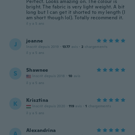
Perfect. Looks amazing on. The colour is
bright. The fabric is very light weight. A bit
long but I can get it shorted to my length (I
am short though lol). Totally recommend it.
il y a 5 ans
joanne
J
Inscrit depuis 2019
·
1377
avis
·
2
chargements
il y a 5 ans
Shawnee
S
Inscrit depuis 2018
·
10
avis
il y a 5 ans
Krisztina
K
Inscrit depuis 2020
·
119
avis
·
1
chargements
il y a 5 ans
Alexandrina
A