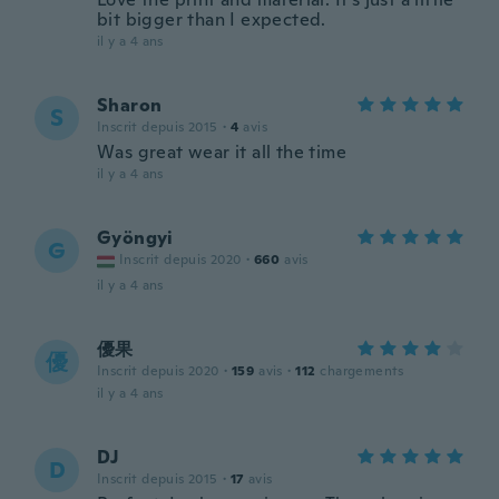
bit bigger than I expected.
il y a 4 ans
Sharon
S
Inscrit depuis 2015
·
4
avis
Was great wear it all the time
il y a 4 ans
Gyöngyi
G
Inscrit depuis 2020
·
660
avis
il y a 4 ans
優果
優
Inscrit depuis 2020
·
159
avis
·
112
chargements
il y a 4 ans
DJ
D
Inscrit depuis 2015
·
17
avis