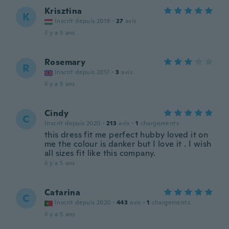
Krisztina
K
Inscrit depuis 2019
·
27
avis
il y a 5 ans
Rosemary
R
Inscrit depuis 2017
·
3
avis
il y a 5 ans
Cindy
C
Inscrit depuis 2020
·
213
avis
·
1
chargements
this dress fit me perfect hubby loved it on
me the colour is danker but I love it . I wish
all sizes fit like this company.
il y a 5 ans
Catarina
C
Inscrit depuis 2020
·
443
avis
·
1
chargements
il y a 5 ans