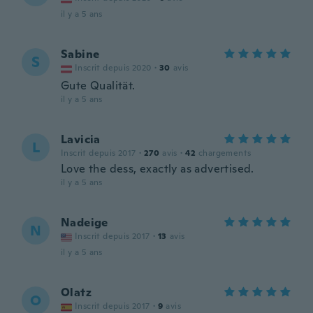
il y a 5 ans
Sabine
S
Inscrit depuis 2020
·
30
avis
Gute Qualität.
il y a 5 ans
Lavicia
L
Inscrit depuis 2017
·
270
avis
·
42
chargements
Love the dess, exactly as advertised.
il y a 5 ans
Nadeige
N
Inscrit depuis 2017
·
13
avis
il y a 5 ans
Olatz
O
Inscrit depuis 2017
·
9
avis