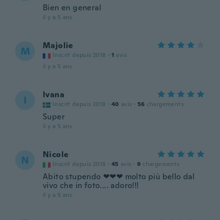
Bien en general
il y a 5 ans
Majolie
M
Inscrit depuis 2018
·
1
avis
il y a 5 ans
Ivana
I
Inscrit depuis 2018
·
40
avis
·
56
chargements
Super
il y a 5 ans
Nicole
N
Inscrit depuis 2018
·
45
avis
·
9
chargements
Abito stupendo ❤❤❤ molto più bello dal
vivo che in foto.... adoro!!!
il y a 5 ans