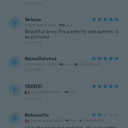
il y a 4 ans
Valecia
V
Inscrit depuis 2019
·
513
avis
Beautiful dress fits perfectly and pattern is
as pictured
il y a 4 ans
NameDeleted
N
Inscrit depuis 2019
·
90
avis
·
16
chargements
il y a 4 ans
TADDEI
T
Inscrit depuis 2017
·
14
avis
il y a 4 ans
Babysallie
B
Inscrit depuis 2020
·
14
avis
·
9
chargements
Love the print and material. It's just a little