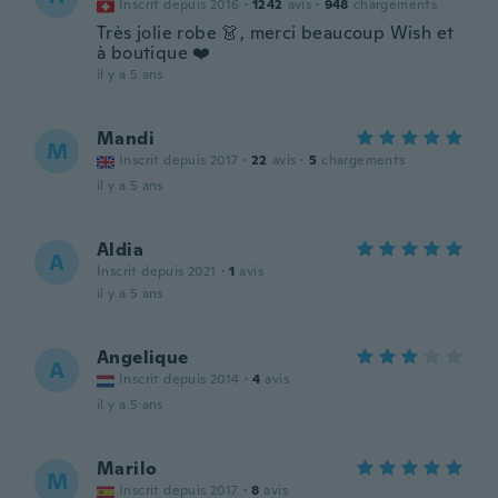
Inscrit depuis 2016
·
1242
avis
·
948
chargements
Très jolie robe 👗, merci beaucoup Wish et
à boutique ❤️
il y a 5 ans
Mandi
M
Inscrit depuis 2017
·
22
avis
·
5
chargements
il y a 5 ans
Aldia
A
Inscrit depuis 2021
·
1
avis
il y a 5 ans
Angelique
A
Inscrit depuis 2014
·
4
avis
il y a 5 ans
Marilo
M
Inscrit depuis 2017
·
8
avis