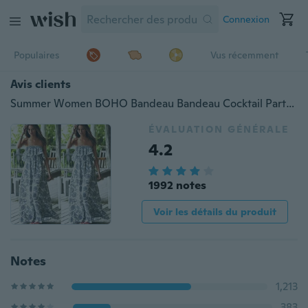
Connexion
Populaires
Vus récemment
Avis clients
Summer Women BOHO Bandeau Bandeau Cocktail Party Soirée Soirée Longue robe longue robe de plage longue robe de plage
ÉVALUATION GÉNÉRALE
4.2
1992 notes
Voir les détails du produit
Notes
1,213
383