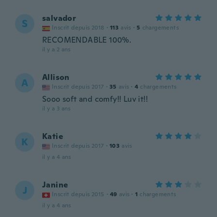
salvador
S
Inscrit depuis 2018
·
113
avis
·
5
chargements
RECOMENDABLE 100%.
il y a 2 ans
Allison
A
Inscrit depuis 2017
·
35
avis
·
4
chargements
Sooo soft and comfy!! Luv it!!
il y a 3 ans
Katie
K
Inscrit depuis 2017
·
103
avis
il y a 4 ans
Janine
J
Inscrit depuis 2015
·
49
avis
·
1
chargements
il y a 4 ans