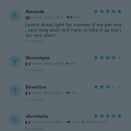
Amanda
A
Inscrit depuis 2018
·
105
avis
Lovely dress light for summer if we get one
, very long and i will have to take it up but i
am very short .
il y a 5 ans
Veronique
V
Inscrit depuis 2018
·
4
avis
il y a 5 ans
Séverine
S
Inscrit depuis 2015
·
13
avis
il y a 5 ans
christelle
C
Inscrit depuis 2015
·
49
avis
·
3
chargements
il y a 5 ans