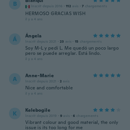
Blanqui
B
Inscrit depuis 2016
·
112
avis
·
7
chargements
HERMOSO GRACIAS WISH
il y a 4 ans
Ángela
Á
Inscrit depuis 2021
·
23
avis
·
15
chargements
Soy M-L y pedí L. Me quedó un poco largo
pero se puede arreglar. Está lindo.
il y a 4 ans
Anne-Marie
A
Inscrit depuis 2021
·
2
avis
Nice and comfortable
il y a 4 ans
Kelebogile
K
Inscrit depuis 2019
·
9
avis
·
6
chargements
Vibrant colour and good material, the only
issue is its too long for me