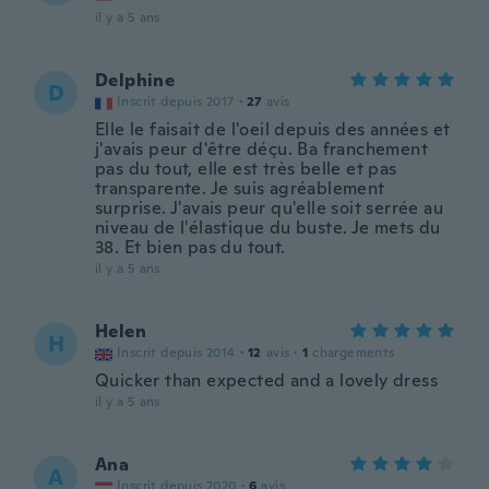
il y a 5 ans
Delphine
D
Inscrit depuis 2017
·
27
avis
Elle le faisait de l'oeil depuis des années et
j'avais peur d'être déçu. Ba franchement
pas du tout, elle est très belle et pas
transparente. Je suis agréablement
surprise. J'avais peur qu'elle soit serrée au
niveau de l'élastique du buste. Je mets du
38. Et bien pas du tout.
il y a 5 ans
Helen
H
Inscrit depuis 2014
·
12
avis
·
1
chargements
Quicker than expected and a lovely dress
il y a 5 ans
Ana
A
Inscrit depuis 2020
·
6
avis