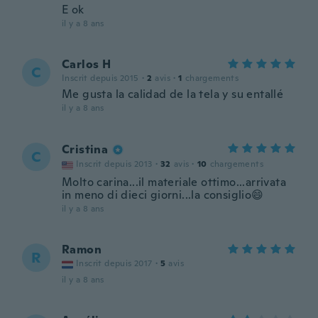
E ok
il y a 8 ans
Carlos H
C
Inscrit depuis 2015
·
2
avis
·
1
chargements
Me gusta la calidad de la tela y su entallé
il y a 8 ans
Cristina
C
Inscrit depuis 2013
·
32
avis
·
10
chargements
Molto carina...il materiale ottimo...arrivata
in meno di dieci giorni...la consiglio😄
il y a 8 ans
Ramon
R
Inscrit depuis 2017
·
5
avis
il y a 8 ans