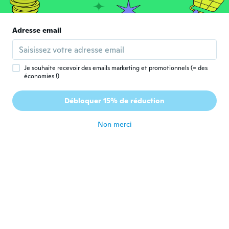
Tanguy
T
Inscrit depuis 2017
·
2
avis
Adresse email
il y a 8 ans
Les
L
Je souhaite recevoir des emails marketing et promotionnels (= des
Inscrit depuis 2017
·
2
avis
économies !)
I am a European L so I ordered an XL. Way
to small. 3xl might have fitted. Nice shirt
Débloquer 15% de réduction
though
il y a 8 ans
Non merci
Tiaan
T
Inscrit depuis 2017
·
127
avis
·
1
chargements
Receiving so much attention with this shirt
il y a 8 ans
benjamin
B
Inscrit depuis 2016
·
48
avis
The shirt was great till I dried it its