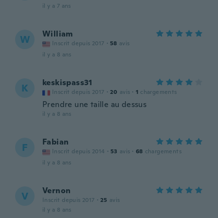
il y a 7 ans
William
W
Inscrit depuis 2017
·
58
avis
il y a 8 ans
keskispass31
K
Inscrit depuis 2017
·
20
avis
·
1
chargements
Prendre une taille au dessus
il y a 8 ans
Fabian
F
Inscrit depuis 2014
·
53
avis
·
68
chargements
il y a 8 ans
Vernon
V
Inscrit depuis 2017
·
25
avis
il y a 8 ans