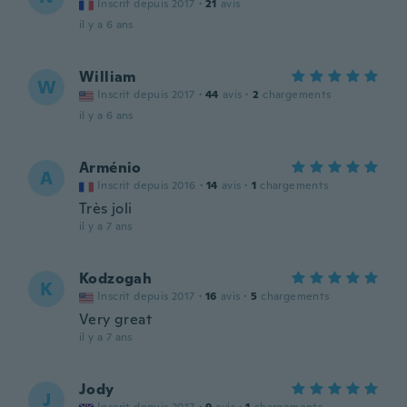
Inscrit depuis 2017
·
21
avis
il y a 6 ans
William
W
Inscrit depuis 2017
·
44
avis
·
2
chargements
il y a 6 ans
Arménio
A
Inscrit depuis 2016
·
14
avis
·
1
chargements
Très joli
il y a 7 ans
Kodzogah
K
Inscrit depuis 2017
·
16
avis
·
5
chargements
Very great
il y a 7 ans
Jody
J