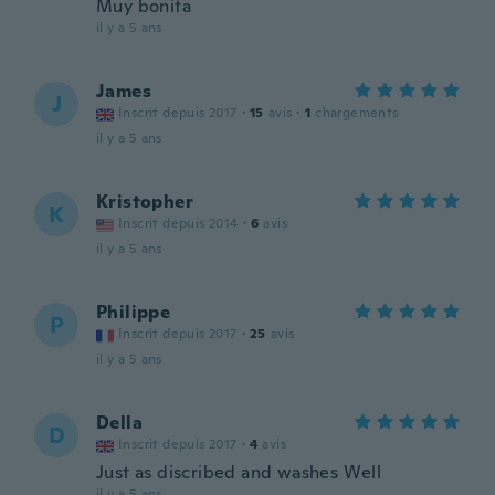
Muy bonita
il y a 5 ans
James
J
Inscrit depuis 2017
·
15
avis
·
1
chargements
il y a 5 ans
Kristopher
K
Inscrit depuis 2014
·
6
avis
il y a 5 ans
Philippe
P
Inscrit depuis 2017
·
25
avis
il y a 5 ans
Della
D
Inscrit depuis 2017
·
4
avis
Just as discribed and washes Well
il y a 5 ans