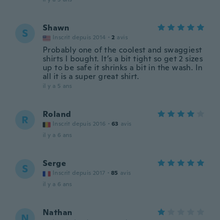
Shawn
S
Inscrit depuis 2014
·
2
avis
Probably one of the coolest and swaggiest
shirts I bought. It’s a bit tight so get 2 sizes
up to be safe it shrinks a bit in the wash. In
all it is a super great shirt.
il y a 5 ans
Roland
R
Inscrit depuis 2016
·
63
avis
il y a 6 ans
Serge
S
Inscrit depuis 2017
·
85
avis
il y a 6 ans
Nathan
N