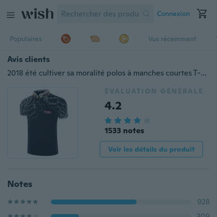
Connexion
Populaires
Vus récemment
Avis clients
2018 été cultiver sa moralité polos à manches courtes T-shirt à manches courtes pour hommes 3 d commerce extérieur
ÉVALUATION GÉNÉRALE
4.2
1533 notes
Voir les détails du produit
Notes
928
309