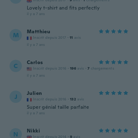
Inscrit depuis 2017
·
9
avis
·
1
chargements
Lovely t-shirt and fits perfectly
il y a 7 ans
Matthieu
M
Inscrit depuis 2017
·
11
avis
il y a 7 ans
Carlos
C
Inscrit depuis 2016
·
196
avis
·
7
chargements
il y a 7 ans
Julien
J
Inscrit depuis 2016
·
132
avis
Super génial taille parfaite
il y a 7 ans
Nikki
N
Inscrit depuis 2014
·
9
avis