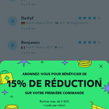
il y a 8 ans
Detlef
D
Inscrit depuis 2016
·
12
avis
·
1
chargements
il y a 8 ans
Benjamin
B
Inscrit depuis 2017
·
8
avis
il y a 8 ans
Ľubomír
Ľ
Inscrit depuis 2017
·
1
avis
il y a 8 ans
15% DE RÉDUCTION
Anselmo
A
SUR VOTRE PREMIÈRE COMMANDE
Inscrit depuis 2015
·
141
avis
il y a 8 ans
Remise max. de 5 $US.
1 code par client.