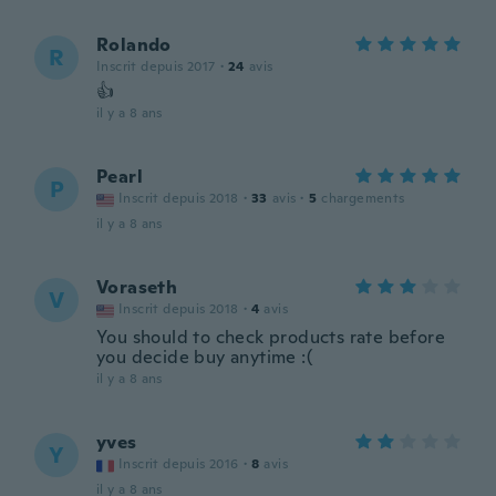
Rolando
R
Inscrit depuis 2017
·
24
avis
👍
il y a 8 ans
Pearl
P
Inscrit depuis 2018
·
33
avis
·
5
chargements
il y a 8 ans
Voraseth
V
Inscrit depuis 2018
·
4
avis
You should to check products rate before
you decide buy anytime :(
il y a 8 ans
yves
Y
Inscrit depuis 2016
·
8
avis
il y a 8 ans