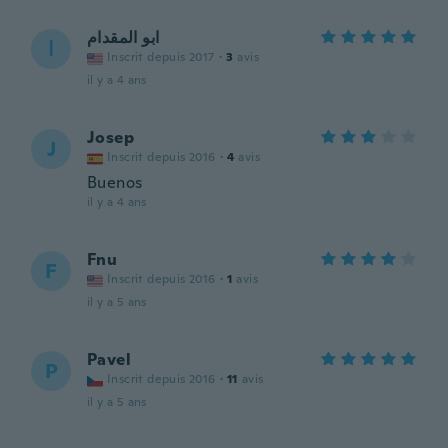
ابو المقدام
ا
Inscrit depuis 2017
·
3
avis
il y a 4 ans
Josep
J
Inscrit depuis 2016
·
4
avis
Buenos
il y a 4 ans
Fnu
F
Inscrit depuis 2016
·
1
avis
il y a 5 ans
Pavel
P
Inscrit depuis 2016
·
11
avis
il y a 5 ans