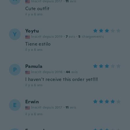
Inscrit depuis 2017
·
11
avis
Cute outfit
il y a 6 ans
Yoytu
Y
Inscrit depuis 2019
·
7
avis
·
5
chargements
Tiene estilo
il y a 6 ans
Pamula
P
Inscrit depuis 2016
·
44
avis
I haven’t receive this order yet!!!!
il y a 6 ans
Erwin
E
Inscrit depuis 2017
·
11
avis
il y a 6 ans