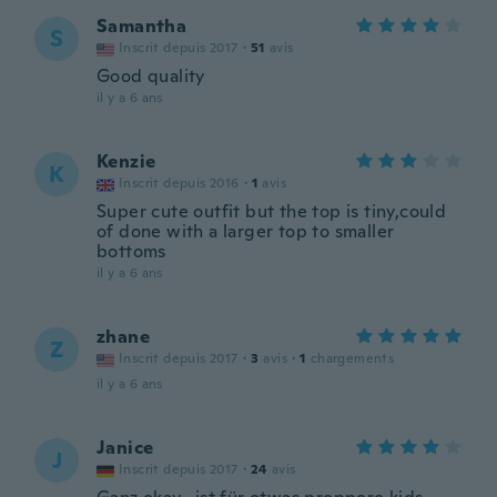
Samantha
S
Inscrit depuis 2017
·
51
avis
Good quality
il y a 6 ans
Kenzie
K
Inscrit depuis 2016
·
1
avis
Super cute outfit but the top is tiny,could
of done with a larger top to smaller
bottoms
il y a 6 ans
zhane
Z
Inscrit depuis 2017
·
3
avis
·
1
chargements
il y a 6 ans
Janice
J
Inscrit depuis 2017
·
24
avis