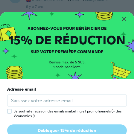
il y a 7 ans
Chantel
C
Inscrit depuis 2017
·
38
avis
·
3
chargements
15% DE RÉDUCTION
il y a 7 ans
SUR VOTRE PREMIÈRE COMMANDE
Trinite
T
Inscrit depuis 2019
·
2
avis
Remise max. de 5 $US.
Tres bien
1 code par client.
il y a 7 ans
chantal
Adresse email
C
Inscrit depuis 2015
·
10
avis
Très bien
il y a 7 ans
Je souhaite recevoir des emails marketing et promotionnels (= des
économies !)
Helen
H
Débloquer 15% de réduction
Inscrit depuis 2016
·
114
avis