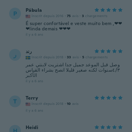
Pábula
P
Inscrit depuis 2016
·
75
avis
·
3
chargements
É super confortável e veste muito bem ,❤❤
❤linda demais ❤❤❤
il y a 6 ans
رند
ر
Inscrit depuis 2018
·
33
avis
·
5
chargements
وصل قبل الموعد جميل جدا اشتريت لابنتي عمر
٤/٣سنوات لكنه صغير قليلا انصح بشراء القياس
الأكبر
il y a 6 ans
Terry
T
Inscrit depuis 2018
·
10
avis
il y a 6 ans
Heidi
H