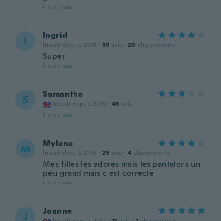
il y a 7 ans
Ingrid
I
Inscrit depuis 2019
·
39
avis
·
20
chargements
Super
il y a 7 ans
Samantha
S
Inscrit depuis 2019
·
46
avis
il y a 7 ans
Mylene
M
Inscrit depuis 2015
·
25
avis
·
4
chargements
Mes filles les adores mais les pantalons un
peu grand mais c est correcte
il y a 7 ans
Joanne
J
Inscrit depuis 2017
·
71
avis
·
1
chargements