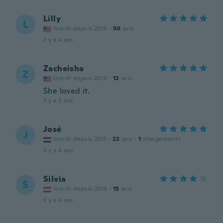
Lilly
L
Inscrit depuis 2016
·
50
avis
il y a 4 ans
Zacheisha
Z
Inscrit depuis 2015
·
12
avis
She loved it.
il y a 5 ans
José
J
Inscrit depuis 2017
·
22
avis
·
1
chargements
il y a 6 ans
Silvia
S
Inscrit depuis 2018
·
15
avis
il y a 6 ans