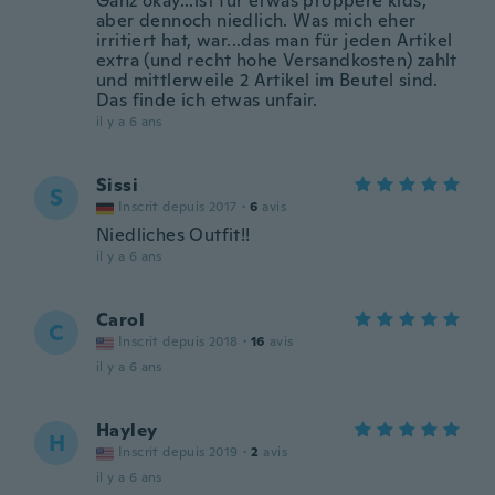
Ganz okay...ist für etwas proppere kids,
aber dennoch niedlich. Was mich eher
irritiert hat, war...das man für jeden Artikel
extra (und recht hohe Versandkosten) zahlt
und mittlerweile 2 Artikel im Beutel sind.
Das finde ich etwas unfair.
il y a 6 ans
Sissi
S
Inscrit depuis 2017
·
6
avis
Niedliches Outfit!!
il y a 6 ans
Carol
C
Inscrit depuis 2018
·
16
avis
il y a 6 ans
Hayley
H
Inscrit depuis 2019
·
2
avis
il y a 6 ans