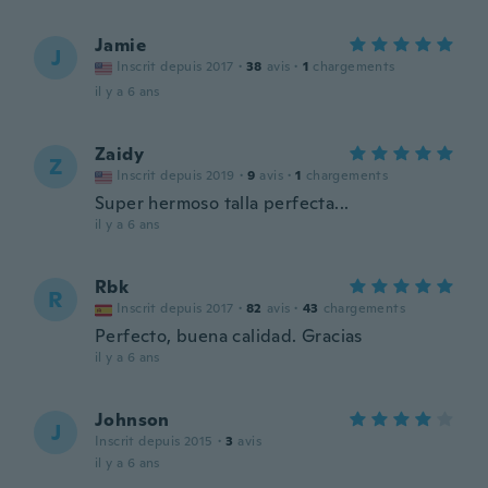
Jamie
J
Inscrit depuis 2017
·
38
avis
·
1
chargements
il y a 6 ans
Zaidy
Z
Inscrit depuis 2019
·
9
avis
·
1
chargements
Super hermoso talla perfecta...
il y a 6 ans
Rbk
R
Inscrit depuis 2017
·
82
avis
·
43
chargements
Perfecto, buena calidad. Gracias
il y a 6 ans
Johnson
J
Inscrit depuis 2015
·
3
avis
il y a 6 ans