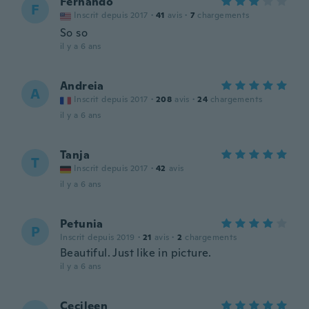
Fernando
F
Inscrit depuis 2017
·
41
avis
·
7
chargements
So so
il y a 6 ans
Andreia
A
Inscrit depuis 2017
·
208
avis
·
24
chargements
il y a 6 ans
Tanja
T
Inscrit depuis 2017
·
42
avis
il y a 6 ans
Petunia
P
Inscrit depuis 2019
·
21
avis
·
2
chargements
Beautiful. Just like in picture.
il y a 6 ans
Cecileen