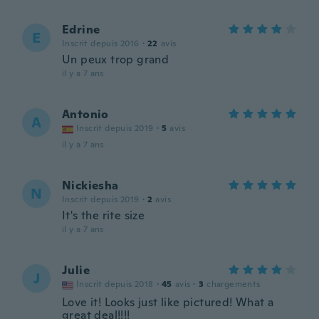
Edrine
E
Inscrit depuis 2016
·
22
avis
Un peux trop grand
il y a 7 ans
Antonio
A
Inscrit depuis 2019
·
5
avis
il y a 7 ans
Nickiesha
N
Inscrit depuis 2019
·
2
avis
It's the rite size
il y a 7 ans
Julie
J
Inscrit depuis 2018
·
45
avis
·
3
chargements
Love it! Looks just like pictured! What a
great deal!!!!