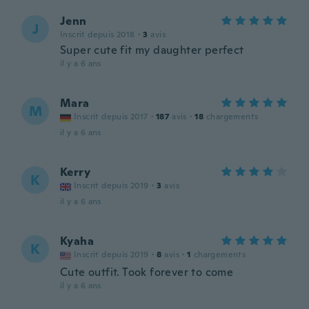
Jenn
J
Inscrit depuis 2018
·
3
avis
Super cute fit my daughter perfect
il y a 6 ans
Mara
M
Inscrit depuis 2017
·
187
avis
·
18
chargements
il y a 6 ans
Kerry
K
Inscrit depuis 2019
·
3
avis
il y a 6 ans
Kyaha
K
Inscrit depuis 2019
·
8
avis
·
1
chargements
Cute outfit. Took forever to come
il y a 6 ans