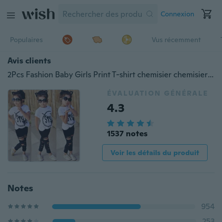
Connexion
Populaires
Vus récemment
Avis clients
2Pcs Fashion Baby Girls Print T-shirt chemisier chemisier + Pantalon Legging Set Kids Clothes Outfits
ÉVALUATION GÉNÉRALE
4.3
1537 notes
Voir les détails du produit
Notes
954
253