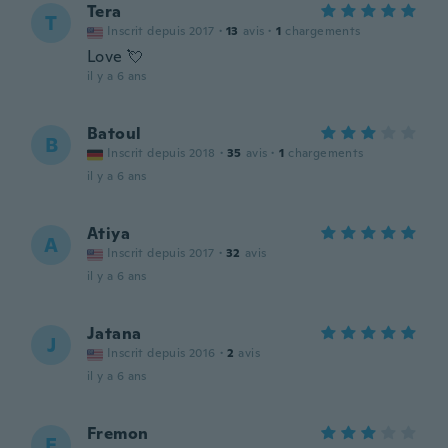
Tera
T
Inscrit depuis 2017
·
13
avis
·
1
chargements
Love 💘
il y a 6 ans
Batoul
B
Inscrit depuis 2018
·
35
avis
·
1
chargements
il y a 6 ans
Atiya
A
Inscrit depuis 2017
·
32
avis
il y a 6 ans
Jatana
J
Inscrit depuis 2016
·
2
avis
il y a 6 ans
Fremon
F