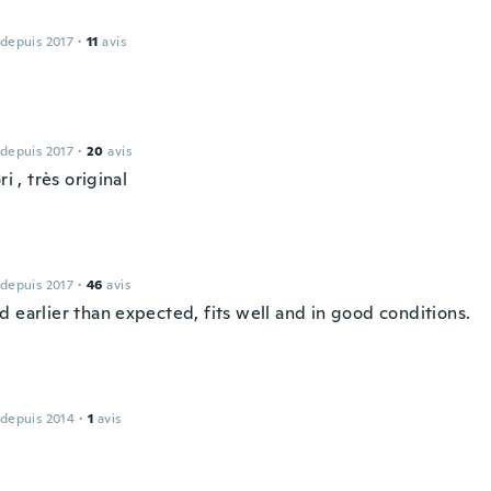
 depuis 2017
·
11
avis
 depuis 2017
·
20
avis
ri , très original
 depuis 2017
·
46
avis
 earlier than expected, fits well and in good conditions.
 depuis 2014
·
1
avis