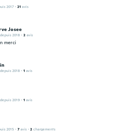
puis 2017
·
21
avis
rve Josee
 depuis 2018
·
2
avis
en merci
in
 depuis 2018
·
1
avis
 depuis 2019
·
1
avis
puis 2015
·
7
avis
·
2
chargements