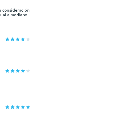
n consideración
igual a mediano
L