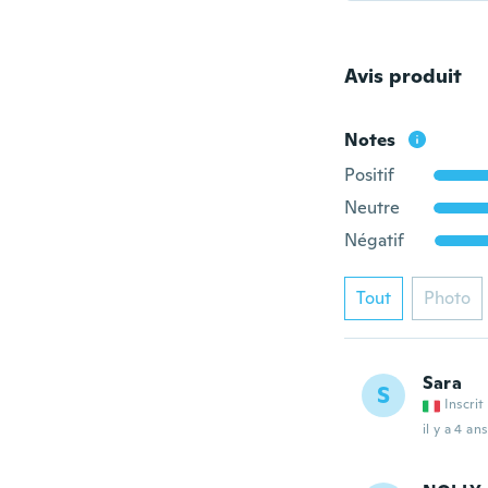
Avis produit
Notes
Positif
Neutre
Négatif
Tout
Photo
Sara
S
Inscrit
il y a 4 ans