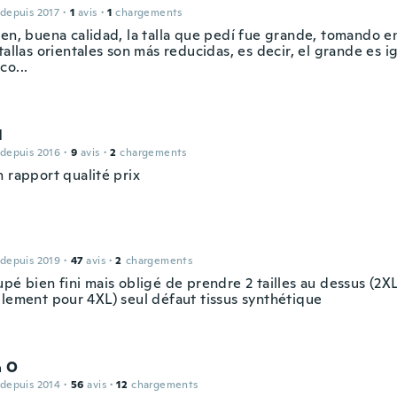
 depuis 2017
·
1
avis
·
1
chargements
ien, buena calidad, la talla que pedí fue grande, tomando e
tallas orientales son más reducidas, es decir, el grande es 
co...
l
 depuis 2016
·
9
avis
·
2
chargements
 rapport qualité prix
 depuis 2019
·
47
avis
·
2
chargements
pé bien fini mais obligé de prendre 2 tailles au dessus (2X
llement pour 4XL) seul défaut tissus synthétique
a O
 depuis 2014
·
56
avis
·
12
chargements