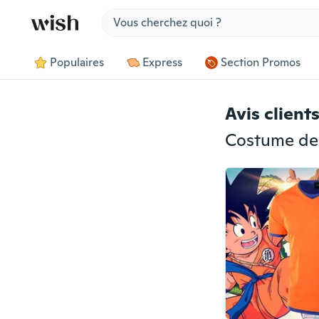
Jump to section
Populaires
Express
Section Promos
Avis client