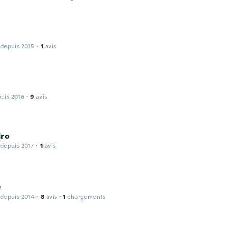
 depuis 2015
·
1
avis
puis 2016
·
9
avis
dro
 depuis 2017
·
1
avis
e
 depuis 2014
·
8
avis
·
1
chargements