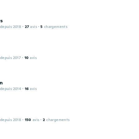
s
 depuis 2018
·
27
avis
·
5
chargements
 depuis 2017
·
10
avis
n
 depuis 2014
·
16
avis
 depuis 2018
·
150
avis
·
2
chargements