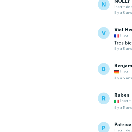
NOLLY
N
Inscrit de
il y a 5 ans
Vial He
V
Inscrit
Tres bi
il y a 5 ans
Benjam
B
Inscrit
il y a 5 ans
Ruben
R
Inscrit
il y a 5 ans
Patrice
P
Inscrit de