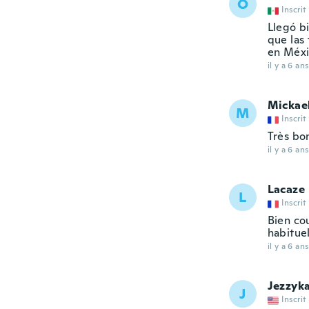
O
Inscrit
Llegó b
que las 
en Méxi
il y a 6 ans
Mickae
M
Inscrit
Très bon
il y a 6 ans
Lacaze
L
Inscrit
Bien cou
habitue
il y a 6 ans
Jezzyk
J
Inscrit