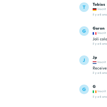
Tobias
T
Inscrit
il y a 6 ans
Garon
G
Inscrit
Joli colo
il y a 6 ans
Jp
J
Inscrit
Received
il y a 6 ans
G
G
Inscrit
il y a 6 ans