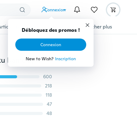
Connexion
Articles pour animaux domestiques
Afficher plus
Débloquez des promos !
Connexion
Costume de Cosplay Dragon Ball Z pour hommes Goku Kame symbole T-shirt décontracté
New to Wish?
Inscription
600
218
118
47
48