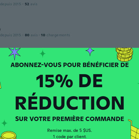
 depuis 2015
·
52
avis
e
 depuis 2015
·
80
avis
·
10
chargements
an
 depuis 2017
·
8
avis
15% DE
RÉDUCTION
 depuis 2016
·
37
avis
SUR VOTRE PREMIÈRE COMMANDE
 depuis 2016
·
28
avis
·
4
chargements
Remise max. de 5 $US.
ndine corte
1 code par client.