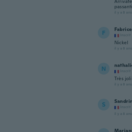
Arrivate
passanti
il y a 8 ans
Fabrice
F
Inscrit
Nickel
il y a 8 ans
nathali
N
Inscrit
Très jol
il y a 8 ans
Sandri
S
Inscrit
il y a 8 ans
Marian