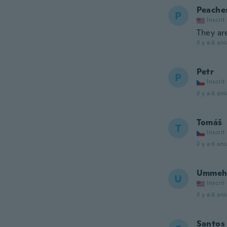
Peache
P
Inscrit
They ar
il y a 6 ans
Petr
P
Inscrit
il y a 6 ans
Tomáš
T
Inscrit
il y a 6 ans
Ummeh
U
Inscrit
il y a 6 ans
Santos 