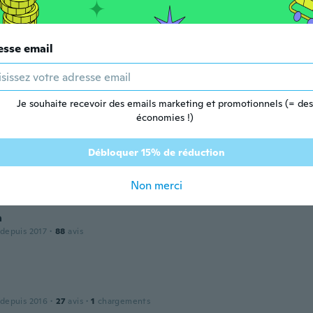
esse email
 depuis 2017
·
15
avis
·
2
chargements
amente trasparenti
Je souhaite recevoir des emails marketing et promotionnels (= des
économies !)
 depuis 2017
·
21
avis
Débloquer 15% de réduction
nsparentes
Non merci
a
 depuis 2017
·
88
avis
 depuis 2016
·
27
avis
·
1
chargements