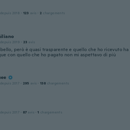
 depuis 2018
·
123
avis
·
2
chargements
iliano
 depuis 2019
·
23
avis
bello, però è quasi trasparente e quello che ho ricevuto ha 
e con quello che ho pagato non mi aspettavo di più
uee
 depuis 2017
·
295
avis
·
138
chargements
 depuis 2017
·
87
avis
·
1
chargements