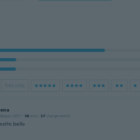
Très utile
ena
 depuis 2017
·
38
avis
·
27
chargements
molto bello