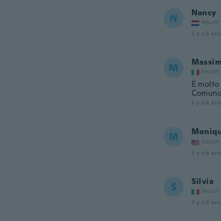
Nancy
N
Inscrit
il y a 5 ans
Massim
M
Inscrit
È molto 
Comunqu
il y a 6 ans
Moniq
M
Inscrit
il y a 6 ans
Silvia
S
Inscrit
il y a 6 ans