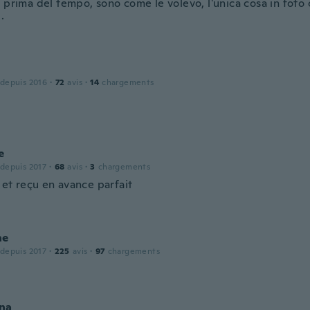
 prima del tempo, sono come le volevo, l'unica cosa in foto c
.
 depuis 2016
·
72
avis
·
14
chargements
e
 depuis 2017
·
68
avis
·
3
chargements
i et reçu en avance parfait
ne
 depuis 2017
·
225
avis
·
97
chargements
na