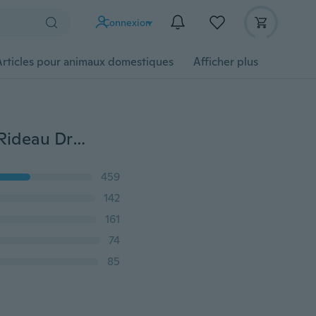
Connexion
Articles pour animaux domestiques
Afficher plus
Accueil Cantonnières Floral Tulle Voile Porte Fenêtre Rideau Drapé Panneau Sheer Scarf GL
459
142
161
74
85