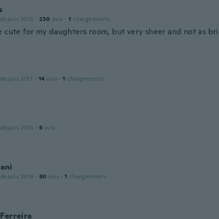
s
 depuis 2016
·
230
avis
·
1
chargements
e cute for my daughters room, but very sheer and not as bri
 depuis 2017
·
14
avis
·
1
chargements
 depuis 2016
·
6
avis
ani
 depuis 2016
·
80
avis
·
1
chargements
Ferreira