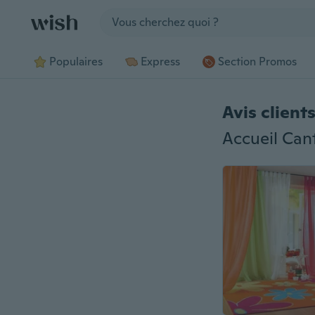
Jump to section
Populaires
Express
Section Promos
Avis client