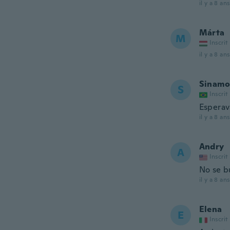
il y a 8 ans
Márta
M
Inscrit
il y a 8 ans
Sinamo
S
Inscrit
Esperav
il y a 8 ans
Andry
A
Inscrit
No se b
il y a 8 ans
Elena
E
Inscrit