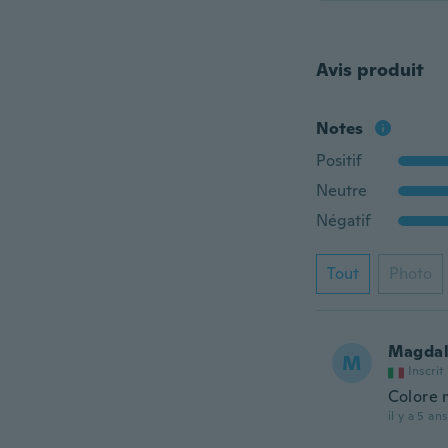
Avis produit
Notes
Positif
Neutre
Négatif
Tout
Photo
Magdal
M
Inscrit
Colore 
il y a 5 ans