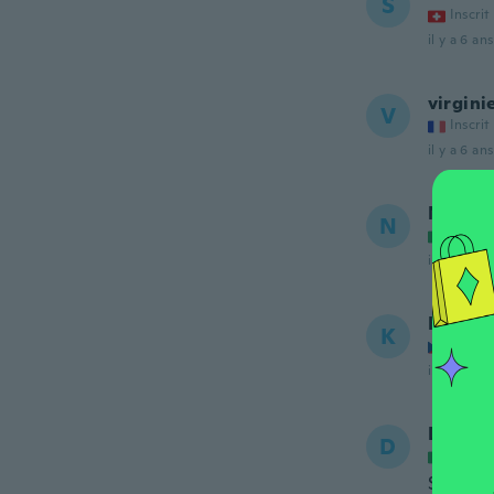
S
Inscrit
il y a 6 ans
virgini
V
Inscrit
il y a 6 ans
Narrim
N
Inscrit
il y a 7 ans
Kaštan
K
Inscrit
il y a 7 ans
Debora
D
Inscrit
Sono te