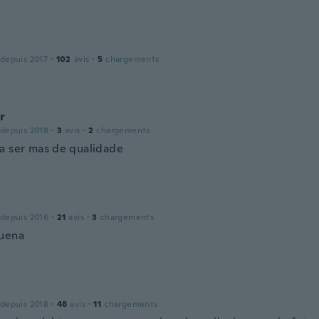
 depuis 2017
·
102
avis
·
5
chargements
r
 depuis 2018
·
3
avis
·
2
chargements
a ser mas de qualidade
 depuis 2016
·
21
avis
·
3
chargements
uena
 depuis 2018
·
48
avis
·
11
chargements