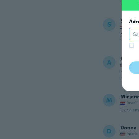
il y a 7 ans
Simona
Adr
S
Inscrit
Complet
il y a 7 ans
Arletis
A
Inscrit
Muy tra
il y a 7 ans
Mirjan
M
Inscrit
il y a 8 ans
Donna
D
Inscrit