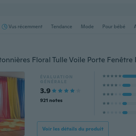
Vus récemment
Tendance
Mode
Pour bébé
s
ÉVALUATION
GÉNÉRALE
3.9
921 notes
Voir les détails du produit