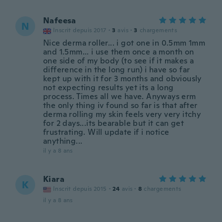
Nafeesa
N
Inscrit depuis 2017
·
3
avis
·
3
chargements
Nice derma roller... i got one in 0.5mm 1mm
and 1.5mm... i use them once a month on
one side of my body (to see if it makes a
difference in the long run) i have so far
kept up with it for 3 months and obviously
not expecting results yet its a long
process. Times all we have. Anyways erm
the only thing iv found so far is that after
derma rolling my skin feels very very itchy
for 2 days...its bearable but it can get
frustrating. Will update if i notice
anything...
il y a 8 ans
Kiara
K
Inscrit depuis 2015
·
24
avis
·
8
chargements
il y a 8 ans