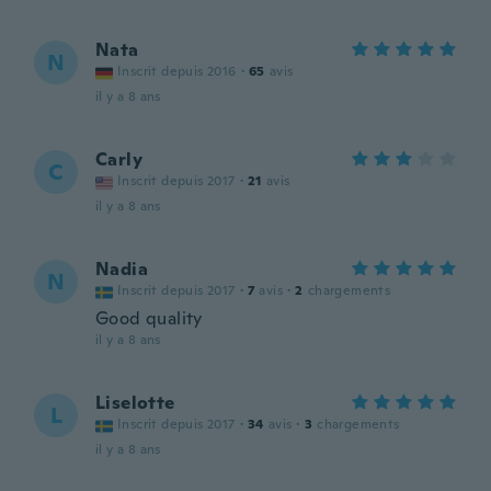
Nata
N
Inscrit depuis 2016
·
65
avis
il y a 8 ans
Carly
C
Inscrit depuis 2017
·
21
avis
il y a 8 ans
Nadia
N
Inscrit depuis 2017
·
7
avis
·
2
chargements
Good quality
il y a 8 ans
Liselotte
L
Inscrit depuis 2017
·
34
avis
·
3
chargements
il y a 8 ans