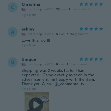
Christina
C
Inscrit depuis 2017
·
36
avis
·
2
chargements
il y a 8 ans
ashley
A
Inscrit depuis 2014
·
5
avis
·
1
chargements
Love this tool!!!
il y a 8 ans
Unique
U
Inscrit depuis 2017
·
6
avis
·
2
chargements
Shipping was 2 weeks faster than
expected. Came exactly as seen in the
advertisement. Im happy with the item.
Thank you Wish.- @_ceomentality
il y a 8 ans