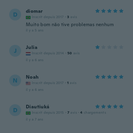
diomar
D
Inscrit depuis 2017
·
3
avis
Muito bom não tive problemas nenhum
il y a 5 ans
Julia
J
Inscrit depuis 2014
·
50
avis
il y a 6 ans
Noah
N
Inscrit depuis 2017
·
1
avis
il y a 6 ans
Diautiuká
D
Inscrit depuis 2015
·
7
avis
·
4
chargements
il y a 7 ans