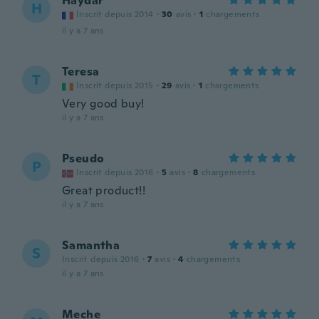
Haydar
H
Inscrit depuis 2014
·
30
avis
·
1
chargements
il y a 7 ans
Teresa
T
Inscrit depuis 2015
·
29
avis
·
1
chargements
Very good buy!
il y a 7 ans
Pseudo
P
Inscrit depuis 2016
·
5
avis
·
8
chargements
Great product!!
il y a 7 ans
Samantha
S
Inscrit depuis 2016
·
7
avis
·
4
chargements
il y a 7 ans
Meche