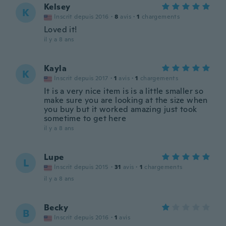
Kelsey
K
Inscrit depuis 2016
·
8
avis
·
1
chargements
Loved it!
il y a 8 ans
Kayla
K
Inscrit depuis 2017
·
1
avis
·
1
chargements
It is a very nice item is is a little smaller so
make sure you are looking at the size when
you buy but it worked amazing just took
sometime to get here
il y a 8 ans
Lupe
L
Inscrit depuis 2015
·
31
avis
·
1
chargements
il y a 8 ans
Becky
B
Inscrit depuis 2016
·
1
avis