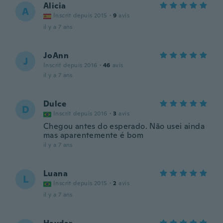
Alicia
A
Inscrit depuis 2015
·
9
avis
il y a 7 ans
JoAnn
J
Inscrit depuis 2016
·
46
avis
il y a 7 ans
Dulce
D
Inscrit depuis 2016
·
3
avis
Chegou antes do esperado. Não usei ainda
mas aparentemente é bom
il y a 7 ans
Luana
L
Inscrit depuis 2015
·
2
avis
il y a 7 ans