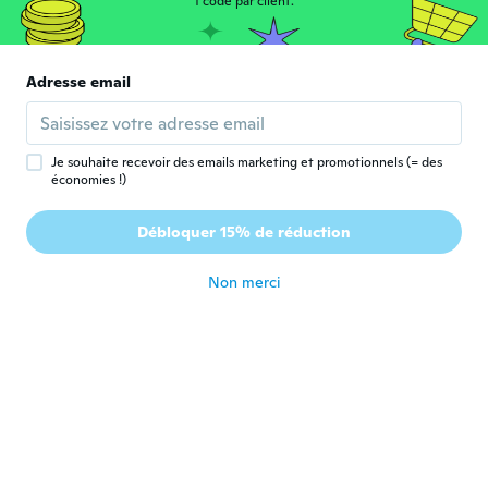
NameDeleted
1 code par client.
N
Inscrit depuis 2016
·
12
avis
il y a 9 ans
Adresse email
Monica
M
Inscrit depuis 2017
·
177
avis
·
1
chargements
il y a 9 ans
Je souhaite recevoir des emails marketing et promotionnels (= des
économies !)
Monica
M
Débloquer 15% de réduction
Inscrit depuis 2017
·
177
avis
·
1
chargements
il y a 9 ans
Non merci
Sinem
S
Inscrit depuis 2016
·
3
avis
il y a 9 ans
Caroline
C
Inscrit depuis 2014
·
87
avis
·
1
chargements
il y a 9 ans