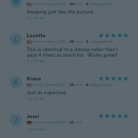
M
Inscrit depuis 2015
·
54
avis
·
6
chargements
Amazing just like the picture
il y a 8 ans
Loretta
L
Inscrit depuis 2017
·
30
avis
·
2
chargements
This is identical to a derma-roller that I
paid 4 times as much for. Works great!
il y a 8 ans
Kiana
K
Inscrit depuis 2017
·
20
avis
·
8
chargements
Just as expected
il y a 8 ans
Jessi
J
Inscrit depuis 2017
·
22
avis
il y a 8 ans