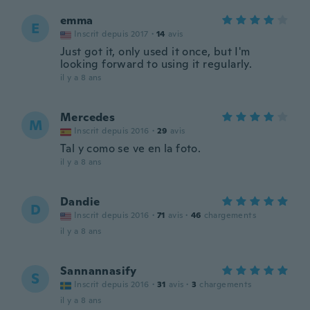
emma
E
Inscrit depuis 2017
·
14
avis
Just got it, only used it once, but I'm
looking forward to using it regularly.
il y a 8 ans
Mercedes
M
Inscrit depuis 2016
·
29
avis
Tal y como se ve en la foto.
il y a 8 ans
Dandie
D
Inscrit depuis 2016
·
71
avis
·
46
chargements
il y a 8 ans
Sannannasify
S
Inscrit depuis 2016
·
31
avis
·
3
chargements
il y a 8 ans