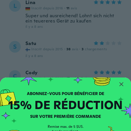
Lina
L
Inscrit depuis 2016
·
11
avis
Super und ausreichend! Lohnt sich nicht
ein teuereres Gerät zu kaufen
il y a 8 ans
Satu
S
Inscrit depuis 2015
·
38
avis
·
3
chargements
il y a 8 ans
Cody
C
Inscrit depuis 2014
·
15
avis
·
1
chargements
il y a 9 ans
15% DE RÉDUCTION
Gaby
G
Inscrit depuis 2015
·
18
avis
·
1
chargements
il y a 9 ans
SUR VOTRE PREMIÈRE COMMANDE
Remise max. de 5 $US.