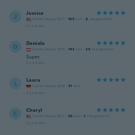
Jessica
J
Inscrit depuis 2017
·
105
avis
·
8
chargements
il y a 8 ans
Daniela
D
Inscrit depuis 2015
·
143
avis
·
24
chargements
Super
il y a 8 ans
Laura
L
Inscrit depuis 2016
·
51
avis
il y a 8 ans
Cheryl
C
Inscrit depuis 2017
·
36
avis
·
1
chargements
il y a 8 ans