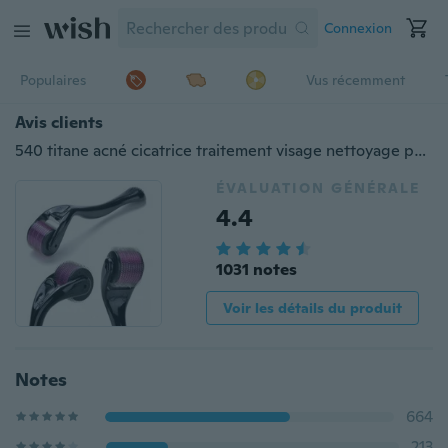
Connexion
Populaires
Vus récemment
Avis clients
540 titane acné cicatrice traitement visage nettoyage peau rouleau 0.2-3mm outil de beauté violet
ÉVALUATION GÉNÉRALE
4.4
1031 notes
Voir les détails du produit
Notes
664
213