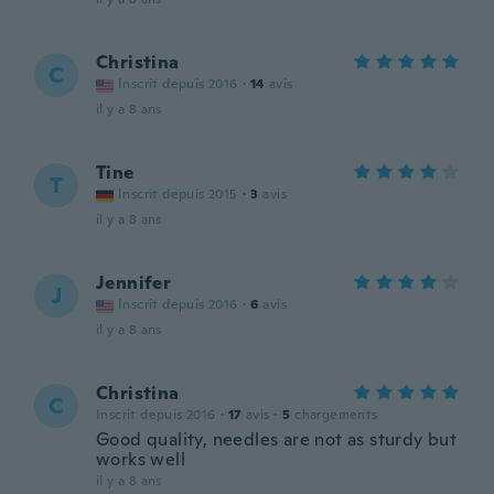
Christina
C
Inscrit depuis 2016
·
14
avis
il y a 8 ans
Tine
T
Inscrit depuis 2015
·
3
avis
il y a 8 ans
Jennifer
J
Inscrit depuis 2016
·
6
avis
il y a 8 ans
Christina
C
Inscrit depuis 2016
·
17
avis
·
5
chargements
Good quality, needles are not as sturdy but
works well
il y a 8 ans