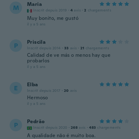
Maria
M
Inscrit depuis 2019
·
4
avis
·
2
chargements
Muy bonito, me gustó
il y a 5 ans
Priscila
P
Inscrit depuis 2014
·
33
avis
·
21
chargements
Calidad de ve más o menos hay que
probarlos
il y a 5 ans
Elba
E
Inscrit depuis 2017
·
20
avis
Hermoso
il y a 5 ans
Pedrão
P
Inscrit depuis 2020
·
268
avis
·
483
chargements
A qualidade não é muito boa.