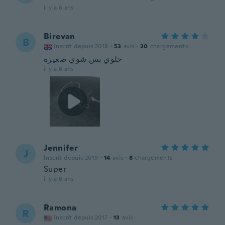
il y a 6 ans
Birevan
B
Inscrit depuis 2018
·
53
avis
·
20
chargements
حلوي بس شوي صغيرة
il y a 6 ans
Jennifer
J
Inscrit depuis 2019
·
14
avis
·
8
chargements
Super
il y a 6 ans
Ramona
R
Inscrit depuis 2017
·
13
avis