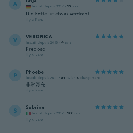
Anja
A
Inscrit depuis 2017
·
10
avis
Die Kette ist etwas verdreht
il y a 5 ans
VERONICA
V
Inscrit depuis 2018
·
4
avis
Precioso
il y a 5 ans
Phoebe
P
Inscrit depuis 2021
·
84
avis
·
8
chargements
非常漂亮
il y a 5 ans
Sabrina
S
Inscrit depuis 2017
·
177
avis
il y a 5 ans