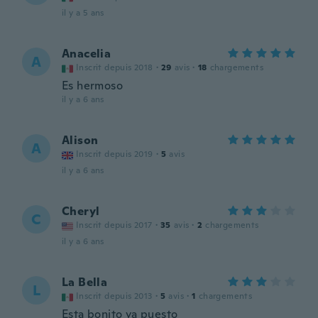
il y a 5 ans
Anacelia
A
Inscrit depuis 2018
·
29
avis
·
18
chargements
Es hermoso
il y a 6 ans
Alison
A
Inscrit depuis 2019
·
5
avis
il y a 6 ans
Cheryl
C
Inscrit depuis 2017
·
35
avis
·
2
chargements
il y a 6 ans
La Bella
L
Inscrit depuis 2013
·
5
avis
·
1
chargements
Esta bonito ya puesto