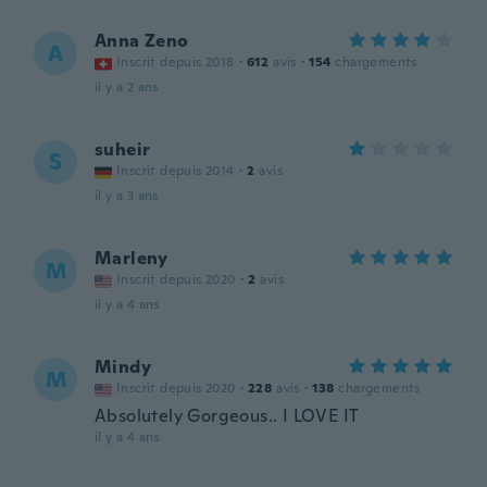
Anna Zeno
A
Inscrit depuis 2018
·
612
avis
·
154
chargements
il y a 2 ans
suheir
S
Inscrit depuis 2014
·
2
avis
il y a 3 ans
Marleny
M
Inscrit depuis 2020
·
2
avis
il y a 4 ans
Mindy
M
Inscrit depuis 2020
·
228
avis
·
138
chargements
Absolutely Gorgeous.. I LOVE IT
il y a 4 ans