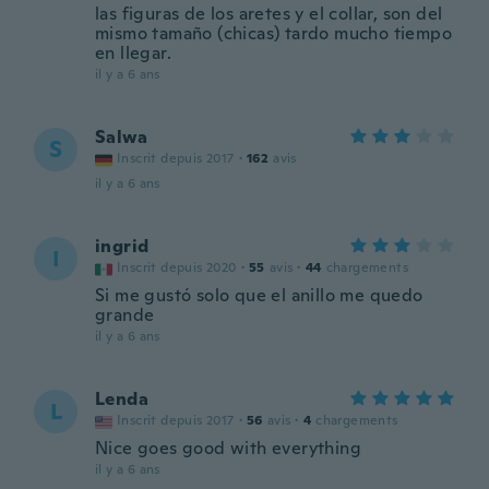
las figuras de los aretes y el collar, son del
mismo tamaño (chicas) tardo mucho tiempo
en llegar.
il y a 6 ans
Salwa
S
Inscrit depuis 2017
·
162
avis
il y a 6 ans
ingrid
I
Inscrit depuis 2020
·
55
avis
·
44
chargements
Si me gustó solo que el anillo me quedo
grande
il y a 6 ans
Lenda
L
Inscrit depuis 2017
·
56
avis
·
4
chargements
Nice goes good with everything
il y a 6 ans