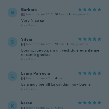
Barbara
B
Inscrit depuis 2018
·
311
avis
·
2
chargements
Very Nice set
il y a 5 ans
Silvia
S
Inscrit depuis 2018
·
11
avis
·
2
chargements
Bonito, juego,para un vestido elegante me
encantó gracias
il y a 5 ans
Laura Patrocia
L
Inscrit depuis 2015
·
4
avis
Esta muy bien!!! La calidad muy buena
il y a 5 ans
karen
K
Inscrit depuis 2018
·
1
avis