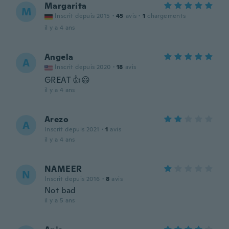
Margarita
M
Inscrit depuis 2015
·
45
avis
·
1
chargements
il y a 4 ans
Angela
A
Inscrit depuis 2020
·
18
avis
GREAT 👍😃
il y a 4 ans
Arezo
A
Inscrit depuis 2021
·
1
avis
il y a 4 ans
NAMEER
N
Inscrit depuis 2016
·
8
avis
Not bad
il y a 5 ans