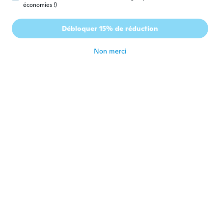
Laura
économies !)
L
Inscrit depuis 2018
·
61
avis
·
13
chargements
Está muy bonito, pero la verdad es muy
Débloquer 15% de réduction
pequeño.
il y a 6 ans
Non merci
Daniel
D
Inscrit depuis 2017
·
22
avis
Perfecto estado... Llego antes de tiempo
il y a 6 ans
Margot
M
Inscrit depuis 2019
·
171
avis
·
135
chargements
Son lindos, esta de acuerdo al precio
il y a 6 ans
Φωτεινη
Φ
Inscrit depuis 2019
·
25
avis
·
1
chargements
il y a 6 ans