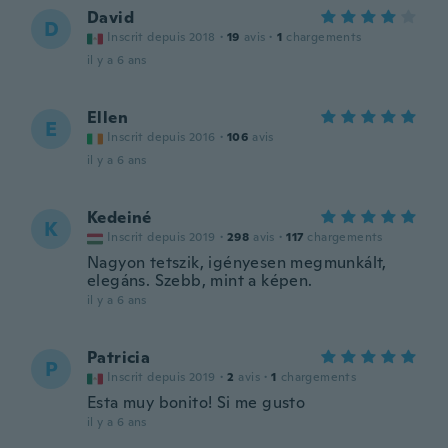
David
D
Inscrit depuis 2018
·
19
avis
·
1
chargements
il y a 6 ans
Ellen
E
Inscrit depuis 2016
·
106
avis
il y a 6 ans
Kedeiné
K
Inscrit depuis 2019
·
298
avis
·
117
chargements
Nagyon tetszik, igényesen megmunkált,
elegáns. Szebb, mint a képen.
il y a 6 ans
Patricia
P
Inscrit depuis 2019
·
2
avis
·
1
chargements
Esta muy bonito! Si me gusto
il y a 6 ans