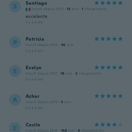
Santiago
S
Inscrit depuis 2019
·
12
avis
·
1
chargements
excelente
il y a 6 ans
Patricia
P
Inscrit depuis 2019
·
30
avis
il y a 6 ans
Evelyn
E
Inscrit depuis 2017
·
16
avis
·
2
chargements
il y a 6 ans
Azhar
A
Inscrit depuis 2019
·
5
avis
il y a 6 ans
Cecile
C
Inscrit depuis 2016
·
148
avis
·
9
chargements