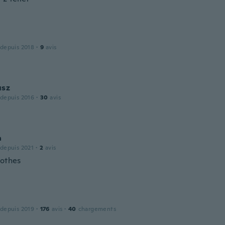
 depuis 2018
·
9
avis
usz
 depuis 2016
·
30
avis
a
 depuis 2021
·
2
avis
lothes
 depuis 2019
·
176
avis
·
40
chargements