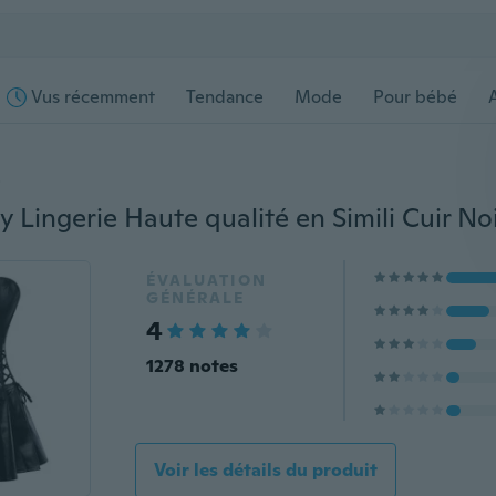
Vus récemment
Tendance
Mode
Pour bébé
s
ÉVALUATION
GÉNÉRALE
4
1278 notes
Voir les détails du produit