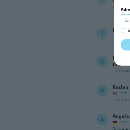
Inscrit
Toll
Adre
il y a 3 ans
Isabela
J
I
Inscrit de
il y a 3 ans
Danny
D
Inscrit
il y a 3 ans
Razlan
R
Inscrit
il y a 4 ans
Angela
A
Inscrit
Schöner 