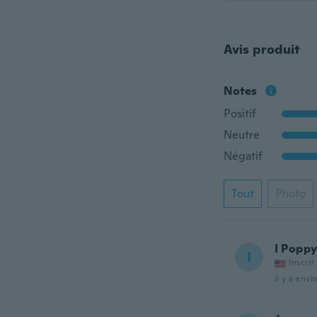
Avis produit
Notes
Positif
Neutre
Négatif
Tout
Photo
I Popp
I
Inscrit
il y a envi