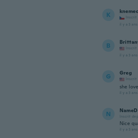
kneme
K
Inscrit
il y a 3 ans
Brittan
B
Inscrit
il y a 3 ans
Greg
G
Inscrit
she love
il y a 3 ans
NameDe
N
Inscrit de
Nice qua
il y a 3 ans