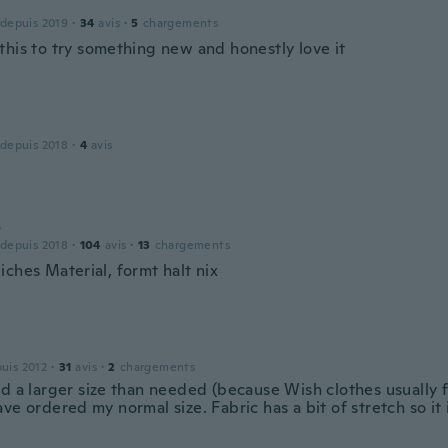
 depuis 2019
·
34
avis
·
5
chargements
this to try something new and honestly love it
 depuis 2018
·
4
avis
s
 depuis 2018
·
104
avis
·
13
chargements
ches Material, formt halt nix
puis 2012
·
31
avis
·
2
chargements
d a larger size than needed (because Wish clothes usually fit
ve ordered my normal size. Fabric has a bit of stretch so it 