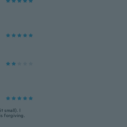
 small). I
is forgiving.