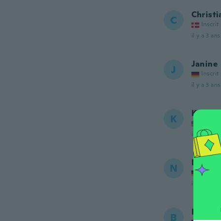
Christi
C
Inscrit
il y a 3 ans
Janine
J
Inscrit
il y a 3 ans
Ken
K
Inscrit
il y a 3 ans
Nicole
N
Inscrit
il y a 3 ans
Bassa
B