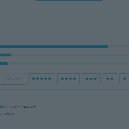
Très utile
y
 depuis 2024
·
123
avis
ron un an