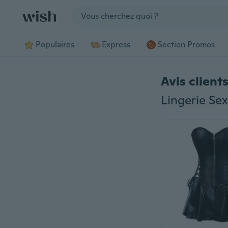
Jump to section
Populaires
Express
Section Promos
Avis client