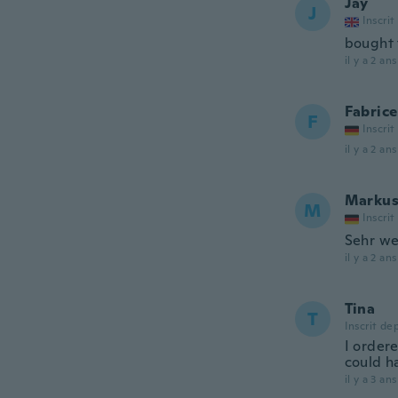
Jay
J
Inscrit
bought 
il y a 2 ans
Fabrice
F
Inscrit
il y a 2 ans
Marku
M
Inscrit
Sehr wei
il y a 2 ans
Tina
T
Inscrit de
I ordere
could ha
il y a 3 ans