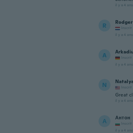
il y a 4 ans
Rodger
R
Inscrit
il y a 4 ans
Arkadi
A
Inscrit
il y a 4 ans
Nataly
N
Inscrit
Great c
il y a 4 ans
Антон
А
Inscrit
il y a 4 ans