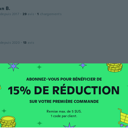
an B.
 depuis 2017
·
29
avis
·
1
chargements
 depuis 2020
·
13
avis
 depuis 2018
·
6
avis
15% DE RÉDUCTION
 depuis 2017
·
685
avis
·
23
chargements
SUR VOTRE PREMIÈRE COMMANDE
Remise max. de 5 $US.
1 code par client.
m