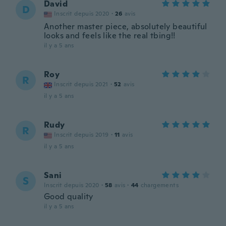
David
D
Inscrit depuis 2020
·
26
avis
Another master piece, absolutely beautiful
looks and feels like the real tbing!!
il y a 5 ans
Roy
R
Inscrit depuis 2021
·
52
avis
il y a 5 ans
Rudy
R
Inscrit depuis 2019
·
11
avis
il y a 5 ans
Sani
S
Inscrit depuis 2020
·
58
avis
·
44
chargements
Good quality
il y a 5 ans