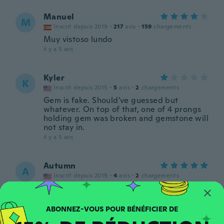
Manuel
M
Inscrit depuis 2019
·
217
avis
·
159
chargements
Muy vistoso lundo
il y a 5 ans
Kyler
K
Inscrit depuis 2015
·
5
avis
·
2
chargements
Gem is fake. Should've guessed but
whatever. On top of that, one of 4 prongs
holding gem was broken and gemstone will
not stay in.
il y a 5 ans
Autumn
A
Inscrit depuis 2019
·
4
avis
·
2
chargements
I was waiting a couple of weeks after
receiving all of my rings before I reviewed
them for the purpose of seeing whether it
would turn your finger green after a while