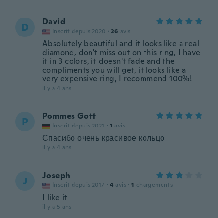
David
D
Inscrit depuis 2020
·
26
avis
Absolutely beautiful and it looks like a real
diamond, don't miss out on this ring, I have
it in 3 colors, it doesn't fade and the
compliments you will get, it looks like a
very expensive ring, I recommend 100%!
il y a 4 ans
Pommes Gott
P
Inscrit depuis 2021
·
1
avis
Спасибо очень красивое кольцо
il y a 4 ans
Joseph
J
Inscrit depuis 2017
·
4
avis
·
1
chargements
I like it
il y a 5 ans