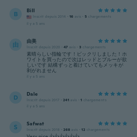
Bill
B
Inscrit depuis 2014
·
16
avis
·
5
chargements
il y a 5 ans
由美
由
Inscrit depuis 2020
·
47
avis
·
3
chargements
素晴らしい指輪です！ビックリしました！ホ
ワイトを買ったので次はレッドとブルーが欲
しいです 結構ずっと着けていてもメッキが
剥がれません
il y a 5 ans
Dale
D
Inscrit depuis 2017
·
241
avis
·
1
chargements
il y a 5 ans
Safwat
S
Inscrit depuis 2018
·
268
avis
·
12
chargements
Very nice 👍👍👍👍👍👍