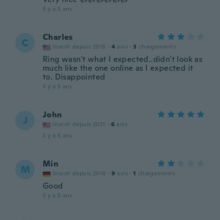
il y a 5 ans
Charles
C
Inscrit depuis 2016
·
4
avis
·
3
chargements
Ring wasn't what I expected..didn't look as
much like the one online as I expected it
to. Disappointed
il y a 5 ans
John
J
Inscrit depuis 2021
·
6
avis
il y a 5 ans
Min
M
Inscrit depuis 2018
·
9
avis
·
1
chargements
Good
il y a 5 ans