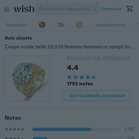
Connexion
Populaires
Vus récemment
Avis clients
Coupe ronde taille 7,8,9,10 femmes hommes or rempli topaze mariage bagues de fiançailles
ÉVALUATION GÉNÉRALE
4.4
1792 notes
Voir les détails du produit
Notes
1,197
274