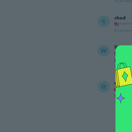
il y a 3 ans
chad
C
Inscrit
il y a 3 ans
Woodr
W
Inscrit
I though
il y a 3 ans
Oliver
O
Inscrit
Top
il y a 4 ans