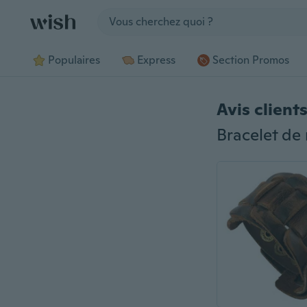
Jump to section
Populaires
Express
Section Promos
Avis client