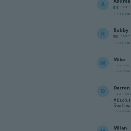
Andrea
A
Inscrit
il y a 2 ans
Robby
R
Inscrit
il y a 2 ans
Mike
M
Inscrit de
il y a 3 ans
Darren
D
Inscrit de
Absolute
Real lea
il y a 3 ans
Milan