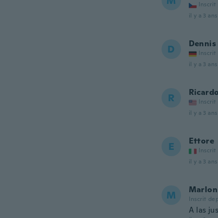
M
Inscrit
il y a 3 ans
Dennis
D
Inscrit
il y a 3 ans
Ricard
R
Inscrit
il y a 3 ans
Ettore
E
Inscrit
il y a 3 ans
Marlon
M
Inscrit de
A las ju