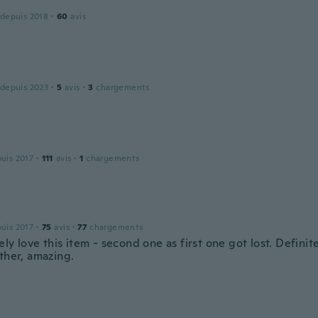
 depuis 2018
·
60
avis
 depuis 2023
·
5
avis
·
3
chargements
puis 2017
·
111
avis
·
1
chargements
puis 2017
·
75
avis
·
77
chargements
ly love this item - second one as first one got lost. Definit
ther, amazing.