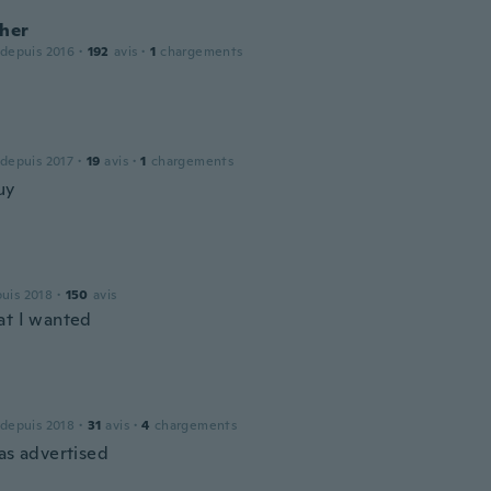
pher
 depuis 2016
·
192
avis
·
1
chargements
 depuis 2017
·
19
avis
·
1
chargements
uy
puis 2018
·
150
avis
at I wanted
 depuis 2018
·
31
avis
·
4
chargements
 as advertised