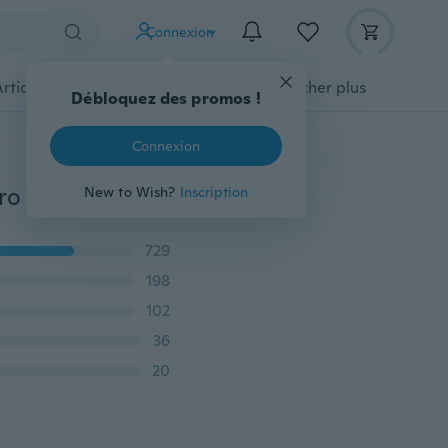
Connexion
Articles pour animaux domestiques
Afficher plus
Débloquez des promos !
Connexion
Bracelet de manchette en similicuir avec breloque rétro pour homme
New to Wish?
Inscription
729
198
102
36
20