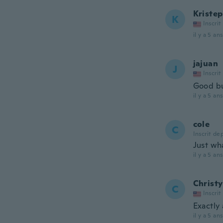
Kriste
K
Inscrit
il y a 5 ans
jajuan
J
Inscrit
Good b
il y a 5 ans
cole
C
Inscrit de
Just wh
il y a 5 ans
Christy
C
Inscrit
Exactly
il y a 5 ans