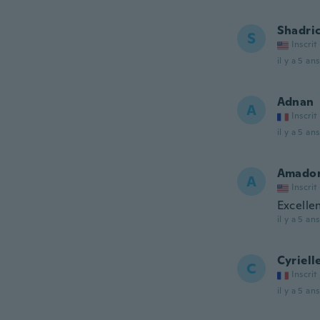
Shadri
S
Inscrit
il y a 5 ans
Adnan
A
Inscrit
il y a 5 ans
Amado
A
Inscrit
Excelle
il y a 5 ans
Cyriell
C
Inscrit
il y a 5 ans