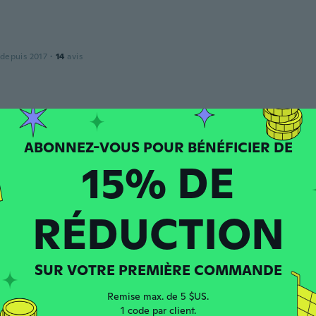
 depuis 2017
·
14
avis
ow
 depuis 2020
·
78
avis
·
26
chargements
t it would be wider, at the same time I really like 👍 👌 it
15% DE
RÉDUCTION
 depuis 2021
·
593
avis
·
121
chargements
SUR VOTRE PREMIÈRE COMMANDE
Remise max. de 5 $US.
1 code par client.