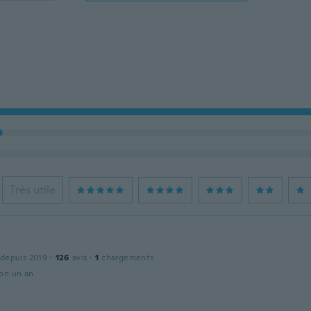
Très utile
 depuis 2019
·
126
avis
·
1
chargements
ron un an