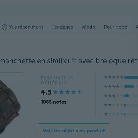
Vus récemment
Tendance
Mode
Pour bébé
s
ÉVALUATION
GÉNÉRALE
4.5
1085 notes
Voir les détails du produit