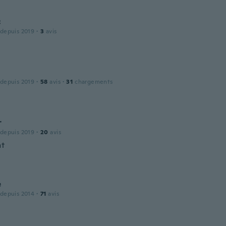
c
 depuis 2019
·
3
avis
 depuis 2019
·
58
avis
·
31
chargements
r
 depuis 2019
·
20
avis
nt
e
 depuis 2014
·
71
avis