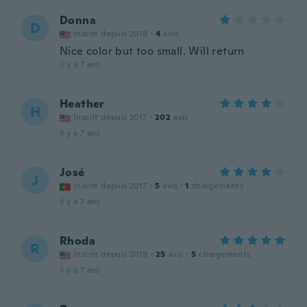
Donna
D
Inscrit depuis 2018
·
4
avis
Nice color but too small. Will return
il y a 7 ans
Heather
H
Inscrit depuis 2017
·
202
avis
il y a 7 ans
José
J
Inscrit depuis 2017
·
5
avis
·
1
chargements
il y a 7 ans
Rhoda
R
Inscrit depuis 2018
·
25
avis
·
5
chargements
il y a 7 ans