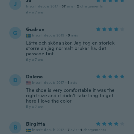
Jo
J
Inscrit depuis 2017
·
57
avis
·
2
chargements
il y a 7 ans
Gudrun
G
Inscrit depuis 2019
·
3
avis
Lätta och sköna skor. Jag tog en storlek
större än jag normalt brukar ha, det
passade fint.
il y a 7 ans
Dalena
D
Inscrit depuis 2017
·
1
avis
The shoe is very comfortable it was the
right size and it didn't take long to get
here I love the color
il y a 7 ans
Birgitta
B
Inscrit depuis 2017
·
7
avis
·
1
chargements