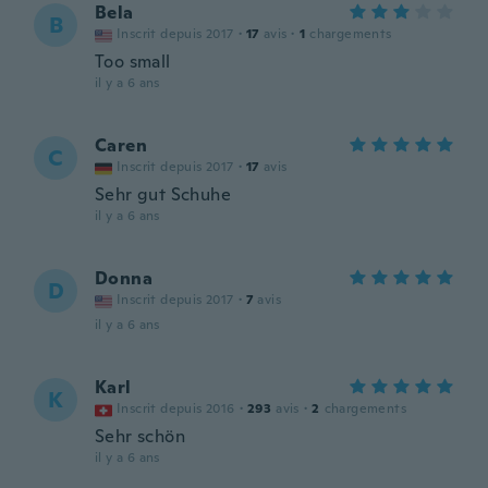
Bela
B
Inscrit depuis 2017
·
17
avis
·
1
chargements
Too small
il y a 6 ans
Caren
C
Inscrit depuis 2017
·
17
avis
Sehr gut Schuhe
il y a 6 ans
Donna
D
Inscrit depuis 2017
·
7
avis
il y a 6 ans
Karl
K
Inscrit depuis 2016
·
293
avis
·
2
chargements
Sehr schön
il y a 6 ans