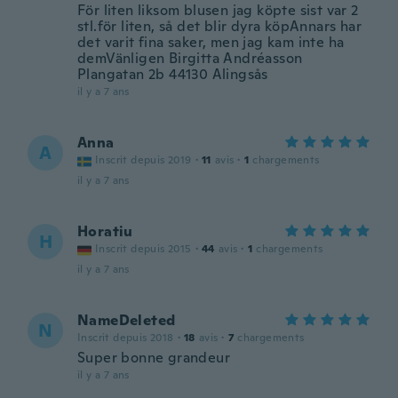
För liten liksom blusen jag köpte sist var 2
stl.för liten, så det blir dyra köpAnnars har
det varit fina saker, men jag kam inte ha
demVänligen Birgitta Andréasson
Plangatan 2b 44130 Alingsås
il y a 7 ans
Anna
A
Inscrit depuis 2019
·
11
avis
·
1
chargements
il y a 7 ans
Horatiu
H
Inscrit depuis 2015
·
44
avis
·
1
chargements
il y a 7 ans
NameDeleted
N
Inscrit depuis 2018
·
18
avis
·
7
chargements
Super bonne grandeur
il y a 7 ans