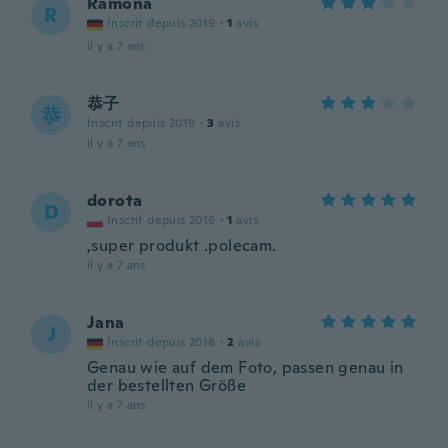
Ramona
R
Inscrit depuis 2019
·
1
avis
il y a 7 ans
恭子
恭
Inscrit depuis 2019
·
3
avis
il y a 7 ans
dorota
D
Inscrit depuis 2016
·
1
avis
,super produkt .polecam.
il y a 7 ans
Jana
J
Inscrit depuis 2018
·
2
avis
Genau wie auf dem Foto, passen genau in
der bestellten Größe
il y a 7 ans