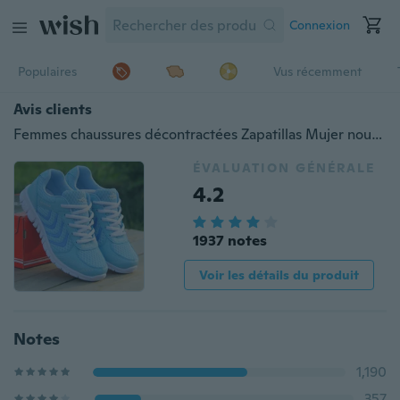
Connexion
Populaires
Vus récemment
Avis clients
Femmes chaussures décontractées Zapatillas Mujer nouvelle mode respirant appartements femmes Tenis Style de mode maille baskets grande taille 35-44
ÉVALUATION GÉNÉRALE
4.2
1937 notes
Voir les détails du produit
Notes
1,190
357