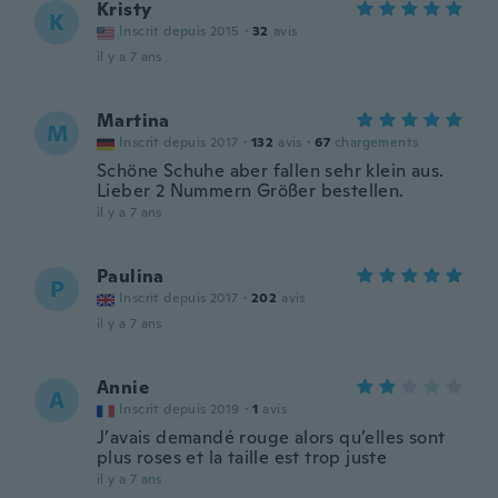
Kristy
K
Inscrit depuis 2015
·
32
avis
il y a 7 ans
Martina
M
Inscrit depuis 2017
·
132
avis
·
67
chargements
Schöne Schuhe aber fallen sehr klein aus.
Lieber 2 Nummern Größer bestellen.
il y a 7 ans
Paulina
P
Inscrit depuis 2017
·
202
avis
il y a 7 ans
Annie
A
Inscrit depuis 2019
·
1
avis
J’avais demandé rouge alors qu’elles sont
plus roses et la taille est trop juste
il y a 7 ans