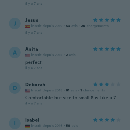
il y a 7 ans
Jesus
J
Inscrit depuis 2019
·
53
avis
·
20
chargements
il y a 7 ans
Anita
A
Inscrit depuis 2015
·
2
avis
perfect.
il y a 7 ans
Deborah
D
Inscrit depuis 2018
·
61
avis
·
1
chargements
Comfortable but size to small 8 is Like a 7
il y a 7 ans
Isabel
I
Inscrit depuis 2016
·
50
avis