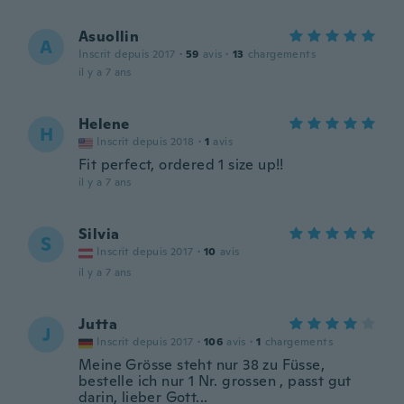
Asuollin
A
Inscrit depuis 2017
·
59
avis
·
13
chargements
il y a 7 ans
Helene
H
Inscrit depuis 2018
·
1
avis
Fit perfect, ordered 1 size up!!
il y a 7 ans
Silvia
S
Inscrit depuis 2017
·
10
avis
il y a 7 ans
Jutta
J
Inscrit depuis 2017
·
106
avis
·
1
chargements
Meine Grösse steht nur 38 zu Füsse,
bestelle ich nur 1 Nr. grossen , passt gut
darin, lieber Gott...