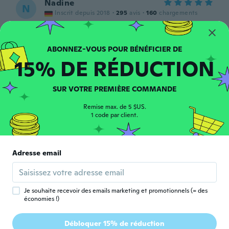
Nadine
N
Inscrit depuis 2018
·
295
avis
·
160
chargements
Die Schuhe sind genau so wie in der
Beschreibung steht . Einfach klasse sehr
leicht die Schuhe. Kann ich nur weiter
empfehlen Daumen hoch
15% DE RÉDUCTION
il y a 7 ans
SUR VOTRE PREMIÈRE COMMANDE
Isabela
I
Inscrit depuis 2018
·
97
avis
·
2
chargements
Remise max. de 5 $US.
Comprei,gostei e aprovei. Pena que fico
1 code par client.
muito pequeno 😌
il y a 7 ans
Adresse email
Katiany
K
Inscrit depuis 2017
·
1
avis
il y a 7 ans
Je souhaite recevoir des emails marketing et promotionnels (= des
économies !)
Inma
I
Débloquer 15% de réduction
Inscrit depuis 2017
·
37
avis