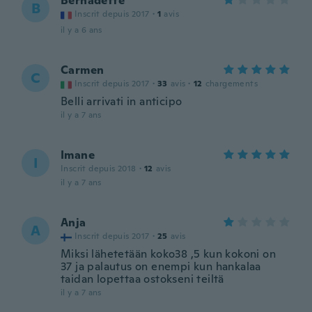
Bernadette
B
Inscrit depuis 2017
·
1
avis
il y a 6 ans
Carmen
C
Inscrit depuis 2017
·
33
avis
·
12
chargements
Belli arrivati in anticipo
il y a 7 ans
Imane
I
Inscrit depuis 2018
·
12
avis
il y a 7 ans
Anja
A
Inscrit depuis 2017
·
25
avis
Miksi lähetetään koko38 ,5 kun kokoni on
37 ja palautus on enempi kun hankalaa
taidan lopettaa ostokseni teiltä
il y a 7 ans