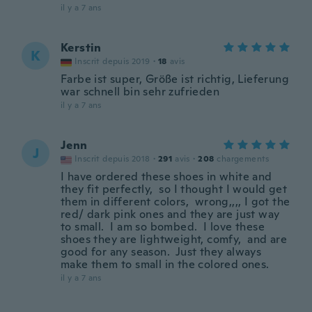
il y a 7 ans
Kerstin
K
Inscrit depuis 2019
·
18
avis
Farbe ist super, Größe ist richtig, Lieferung
war schnell bin sehr zufrieden
il y a 7 ans
Jenn
J
Inscrit depuis 2018
·
291
avis
·
208
chargements
I have ordered these shoes in white and
they fit perfectly, so I thought I would get
them in different colors, wrong,,,, I got the
red/ dark pink ones and they are just way
to small. I am so bombed. I love these
shoes they are lightweight, comfy, and are
good for any season. Just they always
make them to small in the colored ones.
il y a 7 ans