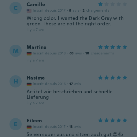
Camille
C
Inscrit depuis 2017
·
9
avis
·
2
chargements
Wrong color. I wanted the Dark Gray with
green. These are not the right order.
il y a 7 ans
Martina
M
Inscrit depuis 2018
·
63
avis
·
10
chargements
il y a 7 ans
Hasime
H
Inscrit depuis 2016
·
17
avis
Artikel wie beschrieben und schnelle
Lieferung
il y a 7 ans
Eileen
E
Inscrit depuis 2017
·
13
avis
Sehen super aus und sitzen auch gut 😊👍