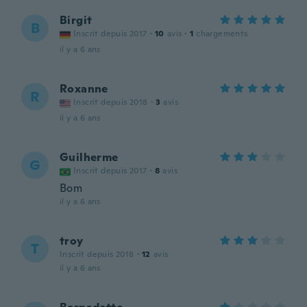
Birgit
B
Inscrit depuis 2017
·
10
avis
·
1
chargements
il y a 6 ans
Roxanne
R
Inscrit depuis 2018
·
3
avis
il y a 6 ans
Guilherme
G
Inscrit depuis 2017
·
8
avis
Bom
il y a 6 ans
troy
T
Inscrit depuis 2018
·
12
avis
il y a 6 ans