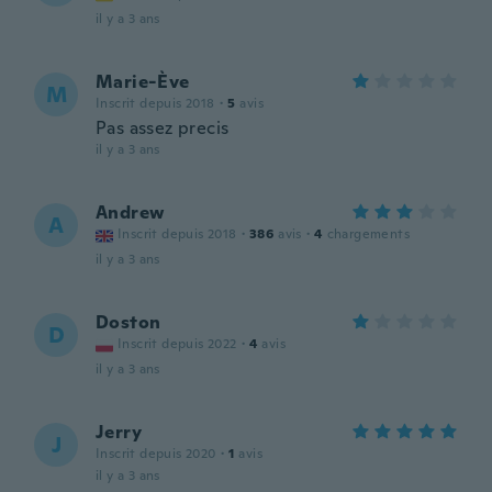
il y a 3 ans
Marie-Ève
M
Inscrit depuis 2018
·
5
avis
Pas assez precis
il y a 3 ans
Andrew
A
Inscrit depuis 2018
·
386
avis
·
4
chargements
il y a 3 ans
Doston
D
Inscrit depuis 2022
·
4
avis
il y a 3 ans
Jerry
J
Inscrit depuis 2020
·
1
avis
il y a 3 ans