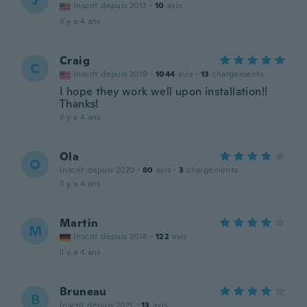
J
Inscrit depuis 2017
·
10
avis
il y a 4 ans
Craig
C
Inscrit depuis 2019
·
1044
avis
·
13
chargements
I hope they work well upon installation!!
Thanks!
il y a 4 ans
Ola
O
Inscrit depuis 2020
·
80
avis
·
3
chargements
il y a 4 ans
Martin
M
Inscrit depuis 2018
·
122
avis
il y a 4 ans
Bruneau
B
Inscrit depuis 2021
·
13
avis