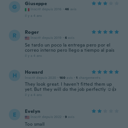
Giuseppe
G
Inscrit depuis 2016
·
46
avis
il y a 4 ans
Roger
R
Inscrit depuis 2019
·
6
avis
Se tardo un poco la entrega pero por el
correo interno pero llego a tiempo al país
il y a 4 ans
Howard
H
Inscrit depuis 2020
·
160
avis
·
1
chargements
They look great. I haven't fitted them up
yet. But they will do the job perfectly ☺👍
il y a 4 ans
Evelyn
E
Inscrit depuis 2022
·
9
avis
Too small