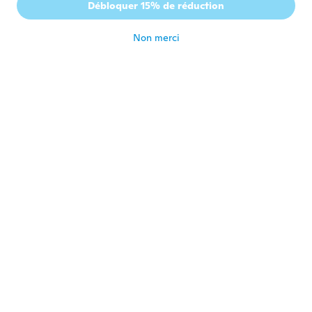
F
Débloquer 15% de réduction
Inscrit depuis 2019
·
3
avis
il y a 4 ans
Non merci
Mirko
M
Inscrit depuis 2012
·
42
avis
il y a 4 ans
Valdis
V
Inscrit depuis 2019
·
5
avis
il y a 4 ans
phillip
P
Inscrit depuis 2017
·
119
avis
il y a 4 ans
Salah
S
Inscrit depuis 2017
·
26
avis
il y a 4 ans