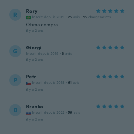
Rory
R
Inscrit depuis 2019
·
75
avis
·
15
chargements
Ótima compra
il y a 2 ans
Giorgi
G
Inscrit depuis 2019
·
3
avis
il y a 2 ans
Petr
P
Inscrit depuis 2018
·
61
avis
il y a 2 ans
Branko
B
Inscrit depuis 2022
·
59
avis
il y a 2 ans