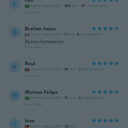
Lair
L
Inscrit depuis 2017
·
105
avis
·
47
chargements
il y a 3 ans
Brallan Jesus
B
Inscrit depuis 2022
·
7
avis
·
6
chargements
Buena iluminacion
il y a 3 ans
Raul
R
Inscrit depuis 2017
·
91
avis
·
2
chargements
il y a 3 ans
Mateus Felipe
M
Inscrit depuis 2012
·
12
avis
·
2
chargements
il y a 3 ans
Ivan
I
Inscrit depuis 2019
·
23
avis