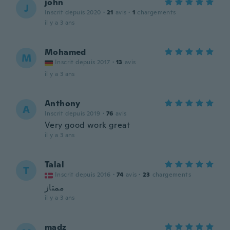
john
J
Inscrit depuis 2020
·
21
avis
·
1
chargements
il y a 3 ans
Mohamed
M
Inscrit depuis 2017
·
13
avis
il y a 3 ans
Anthony
A
Inscrit depuis 2019
·
76
avis
Very good work great
il y a 3 ans
Talal
T
Inscrit depuis 2016
·
74
avis
·
23
chargements
ممتاز
il y a 3 ans
madz