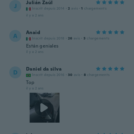
Julián Zaúl
J
Inscrit depuis 2014
·
2
avis
·
1
chargements
il y a 2 ans
Anaid
A
Inscrit depuis 2018
·
26
avis
·
3
chargements
Están geniales
il y a 2 ans
Daniel da silva
D
Inscrit depuis 2016
·
30
avis
·
8
chargements
Top
il y a 2 ans