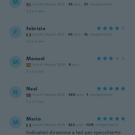
M
Inscrit depuis 2015
·
35
avis
·
21
chargements
il y a 3 ans
fabrizio
F
Inscrit depuis 2017
·
30
avis
·
12
chargements
il y a 3 ans
Manuel
M
Inscrit depuis 2020
·
8
avis
il y a 3 ans
Neal
N
Inscrit depuis 2018
·
430
avis
·
1
chargements
il y a 3 ans
Mario
M
Inscrit depuis 2019
·
822
avis
·
1215
chargements
Indicatori direzione a led per specchietto