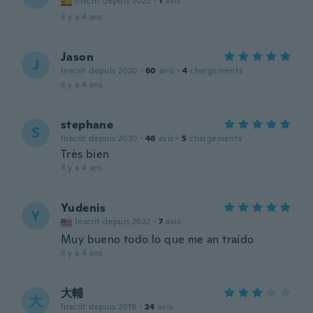
Inscrit depuis 2022
·
1
avis
il y a 4 ans
Jason
J
Inscrit depuis 2020
·
60
avis
·
4
chargements
il y a 4 ans
stephane
S
Inscrit depuis 2020
·
46
avis
·
5
chargements
Très bien
il y a 4 ans
Yudenis
Y
Inscrit depuis 2022
·
7
avis
Muy bueno todo lo que me an traído
il y a 4 ans
大輔
大
Inscrit depuis 2018
·
24
avis