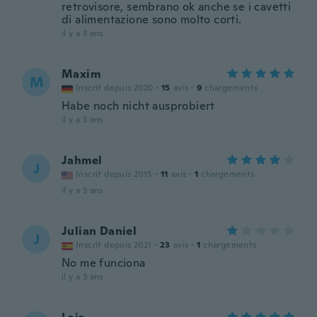
retrovisore, sembrano ok anche se i cavetti
di alimentazione sono molto corti.
il y a 3 ans
Maxim
M
Inscrit depuis 2020
·
15
avis
·
9
chargements
Habe noch nicht ausprobiert
il y a 3 ans
Jahmel
J
Inscrit depuis 2015
·
11
avis
·
1
chargements
il y a 3 ans
Julian Daniel
J
Inscrit depuis 2021
·
23
avis
·
1
chargements
No me funciona
il y a 3 ans