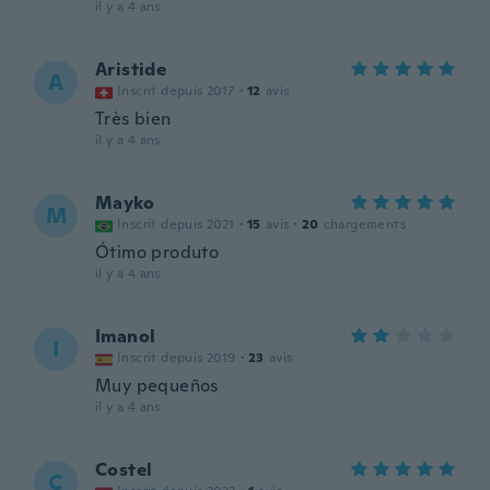
il y a 4 ans
Aristide
A
Inscrit depuis 2017
·
12
avis
Très bien
il y a 4 ans
Mayko
M
Inscrit depuis 2021
·
15
avis
·
20
chargements
Ótimo produto
il y a 4 ans
Imanol
I
Inscrit depuis 2019
·
23
avis
Muy pequeños
il y a 4 ans
Costel
C