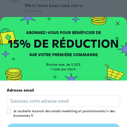
Merci bien beau look merci
il y a 4 ans
Juve
J
Inscrit depuis 2014
·
4
avis
15% DE RÉDUCTION
il y a 4 ans
SUR VOTRE PREMIÈRE COMMANDE
James
J
Inscrit depuis 2022
·
18
avis
Remise max. de 5 $US.
Love it
1 code par client.
il y a 4 ans
Ajdin
Adresse email
A
Inscrit depuis 2022
·
44
avis
·
16
chargements
Okay
il y a 4 ans
Je souhaite recevoir des emails marketing et promotionnels (= des
économies !)
Feezus