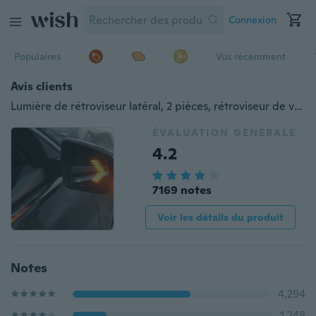
Connexion
Populaires
Vus récemment
Avis clients
Lumière de rétroviseur latéral, 2 pièces, rétroviseur de voiture, panneau de flèche LED, clignotant, indicateur lumineux
ÉVALUATION GÉNÉRALE
4.2
7169 notes
Voir les détails du produit
Notes
4,294
1,248