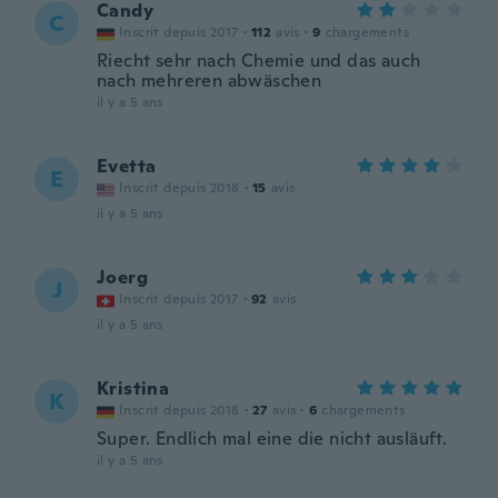
Candy
C
Inscrit depuis 2017
·
112
avis
·
9
chargements
Riecht sehr nach Chemie und das auch
nach mehreren abwäschen
il y a 5 ans
Evetta
E
Inscrit depuis 2018
·
15
avis
il y a 5 ans
Joerg
J
Inscrit depuis 2017
·
92
avis
il y a 5 ans
Kristina
K
Inscrit depuis 2018
·
27
avis
·
6
chargements
Super. Endlich mal eine die nicht ausläuft.
il y a 5 ans