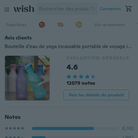
Connexion
Populaires
Vus récemment
Avis clients
Bouteille d'eau de yoga incassable portable de voyage incassable de 550 ml BPA pour la course, le camping
ÉVALUATION GÉNÉRALE
4.6
12079 notes
Voir les détails du produit
Notes
8,742
1,992