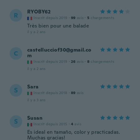
RYOBY62
R
Inscrit depuis 2019
·
99
avis
·
5
chargements
Très bien pour une balade
il y a 2 ans
castellucciof30@gmail.co
C
m
Inscrit depuis 2019
·
26
avis
·
8
chargements
il y a 2 ans
Sara
S
Inscrit depuis 2018
·
89
avis
il y a 3 ans
Susan
S
Inscrit depuis 2015
·
4
avis
Es ideal en tamaño, color y practicadas.
Muchas gracias!