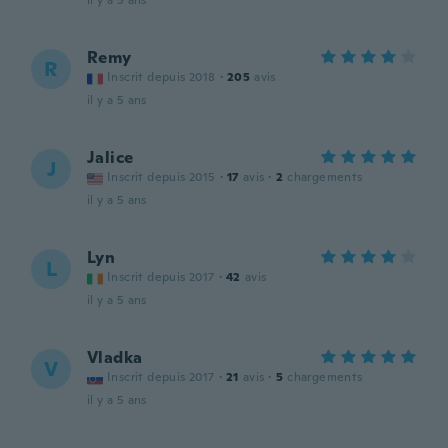
il y a 5 ans
Remy
R
Inscrit depuis 2018
·
205
avis
il y a 5 ans
Jalice
J
Inscrit depuis 2015
·
17
avis
·
2
chargements
il y a 5 ans
Lyn
L
Inscrit depuis 2017
·
42
avis
il y a 5 ans
Vladka
V
Inscrit depuis 2017
·
21
avis
·
5
chargements
il y a 5 ans