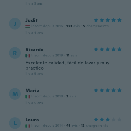
il y a 3 ans
Judit
J
Inscrit depuis 2016
·
133
avis
·
5
chargements
il y a 4 ans
Ricardo
R
Inscrit depuis 2019
·
11
avis
Excelente calidad, fácil de lavar y muy
practico
il y a 5 ans
Maria
M
Inscrit depuis 2018
·
2
avis
il y a 5 ans
Laura
L
Inscrit depuis 2014
·
41
avis
·
12
chargements