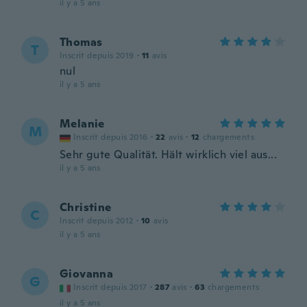
il y a 5 ans
Thomas
T
Inscrit depuis 2019
·
11
avis
nul
il y a 5 ans
Melanie
M
Inscrit depuis 2016
·
22
avis
·
12
chargements
Sehr gute Qualität. Hält wirklich viel aus...
il y a 5 ans
Christine
C
Inscrit depuis 2012
·
10
avis
il y a 5 ans
Giovanna
G
Inscrit depuis 2017
·
287
avis
·
63
chargements
il y a 5 ans