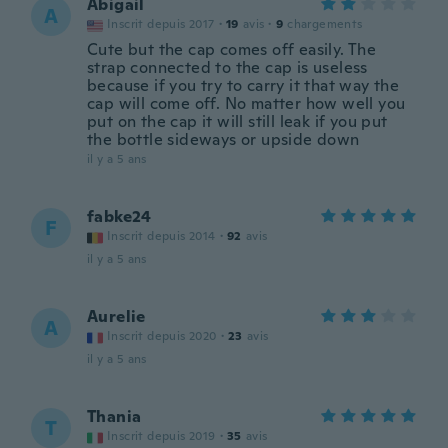
Abigail
A
Inscrit depuis 2017
·
19
avis
·
9
chargements
Cute but the cap comes off easily. The
strap connected to the cap is useless
because if you try to carry it that way the
cap will come off. No matter how well you
put on the cap it will still leak if you put
the bottle sideways or upside down
il y a 5 ans
fabke24
F
Inscrit depuis 2014
·
92
avis
il y a 5 ans
Aurelie
A
Inscrit depuis 2020
·
23
avis
il y a 5 ans
Thania
T
Inscrit depuis 2019
·
35
avis