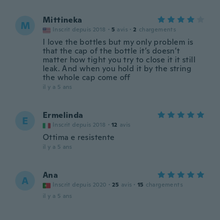
Mittineka
M
Inscrit depuis 2018
·
5
avis
·
2
chargements
I love the bottles but my only problem is
that the cap of the bottle it’s doesn’t
matter how tight you try to close it it still
leak. And when you hold it by the string
the whole cap come off
il y a 5 ans
Ermelinda
E
Inscrit depuis 2018
·
12
avis
Ottima e resistente
il y a 5 ans
Ana
A
Inscrit depuis 2020
·
25
avis
·
15
chargements
il y a 5 ans