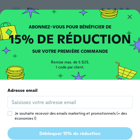
Elisa
E
Inscrit depuis 2014
·
51
avis
·
1
chargements
Ich liebe diese kleine Flasche - passt immer
gut in die Handtasche
15% DE RÉDUCTION
il y a 5 ans
SUR VOTRE PREMIÈRE COMMANDE
Michele
M
Inscrit depuis 2015
·
4
avis
·
1
chargements
Remise max. de 5 $US.
Ottimo prodotto lo uso praticamente
1 code par client.
sempre
il y a 5 ans
Adresse email
Kevin
K
Inscrit depuis 2017
·
39
avis
·
2
chargements
il y a 5 ans
Je souhaite recevoir des emails marketing et promotionnels (= des
économies !)
André
A
Débloquer 15% de réduction
Inscrit depuis 2018
·
120
avis
·
93
chargements