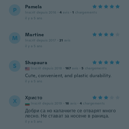
Pamela
P
Inscrit depuis 2016
·
4
avis
·
1
chargements
il y a 5 ans
Martine
M
Inscrit depuis 2017
·
21
avis
il y a 5 ans
Shapaura
S
Inscrit depuis 2018
·
167
avis
·
5
chargements
Cute, convenient, and plastic durability.
il y a 5 ans
Христо
Х
Inscrit depuis 2019
·
16
avis
·
4
chargements
Добри са но капачките се отварят много
лесно. Не стават за носене в раница.
il y a 5 ans