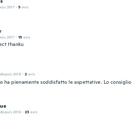
us
puis 2017
·
5
avis
r
puis 2017
·
15
avis
fect thanku
 depuis 2019
·
2
avis
lo ha pienamente soddisfatto le aspettative. Lo consiglio
que
 depuis 2016
·
23
avis