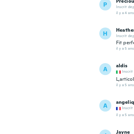
Precio
P
Inscrit de
il y a 4 ans
Heathe
H
Inscrit de
Fit per
il y a 5 ans
aldis
A
Inscrit
L,artico
il y a 5 ans
angeli
A
Inscrit
il y a 5 ans
Jayne