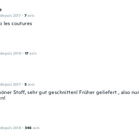
e
 depuis 2017
·
7
avis
p les coutures
 depuis 2019
·
17
avis
 depuis 2017
·
5
avis
öner Stoff, sehr gut geschnitten! Früher geliefert , also nur
en!
n
 depuis 2018
·
346
avis