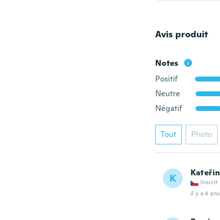
Avis produit
Notes
Positif
Neutre
Négatif
Tout
Photo
Kateři
K
Inscrit
il y a 4 ans