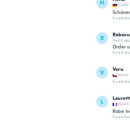
H
Inscrit
Schönes
il y a 6 ans
Rebecc
R
Inscrit de
Order o
il y a 6 ans
Veru
V
Inscrit
il y a 6 ans
Lauret
L
Inscrit
Robe tr
il y a 6 ans