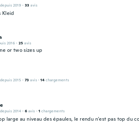
 depuis 2019
·
33
avis
 Kleid
a
puis 2016
·
25
avis
ne or two sizes up
 depuis 2015
·
73
avis
·
14
chargements
te
 depuis 2014
·
6
avis
·
1
chargements
op large au niveau des épaules, le rendu n'est pas top du c