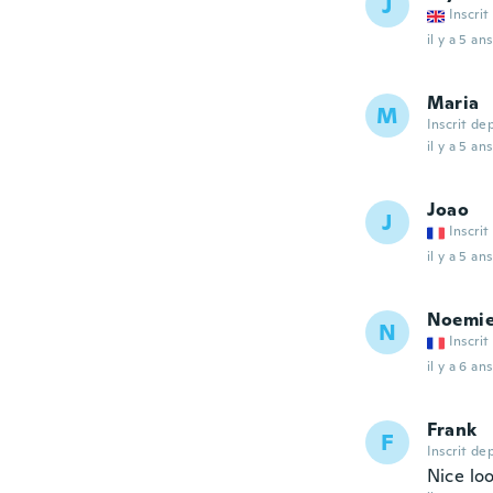
J
Inscrit
il y a 5 ans
Maria
M
Inscrit de
il y a 5 ans
Joao
J
Inscrit
il y a 5 ans
Noemi
N
Inscrit
il y a 6 ans
Frank
F
Inscrit de
Nice lo