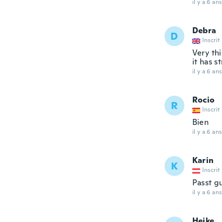
il y a 6 ans
Debra
D
Inscrit
Very thi
it has st
il y a 6 ans
Rocio
R
Inscrit
Bien
il y a 6 ans
Karin
K
Inscrit
Passt gu
il y a 6 ans
Heike