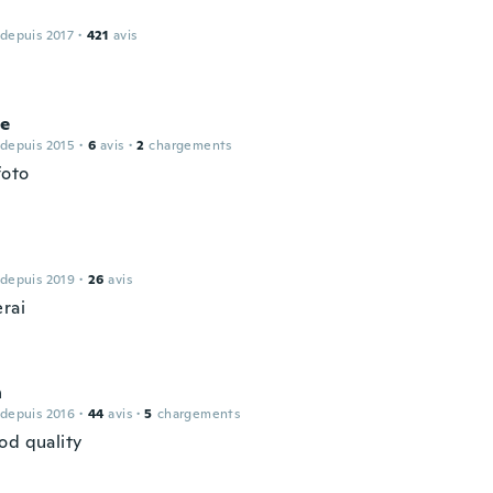
 depuis 2017
·
421
avis
de
 depuis 2015
·
6
avis
·
2
chargements
foto
 depuis 2019
·
26
avis
erai
n
 depuis 2016
·
44
avis
·
5
chargements
od quality