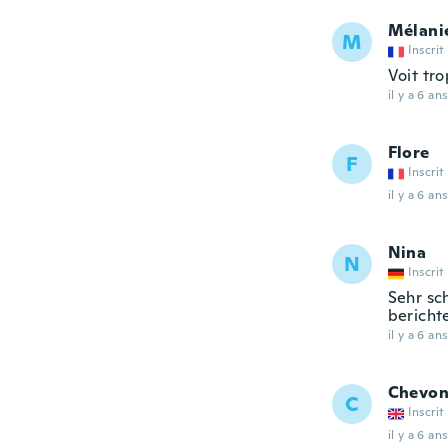
Mélani
M
Inscrit
Voit tro
il y a 6 ans
Flore
F
Inscrit
il y a 6 ans
Nina
N
Inscrit
Sehr sch
bericht
il y a 6 ans
Chevo
C
Inscrit
il y a 6 ans