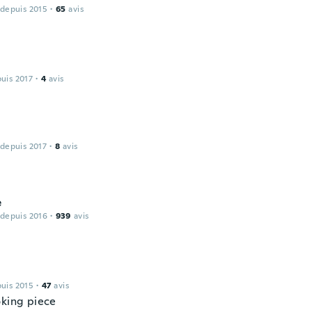
 depuis 2015
·
65
avis
puis 2017
·
4
avis
 depuis 2017
·
8
avis
e
 depuis 2016
·
939
avis
puis 2015
·
47
avis
oking piece