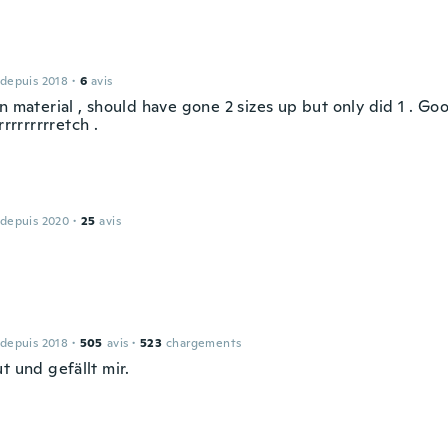
 depuis 2018
·
6
avis
n material , should have gone 2 sizes up but only did 1 . G
rrrrrrrrretch .
 depuis 2020
·
25
avis
 depuis 2018
·
505
avis
·
523
chargements
t und gefällt mir.