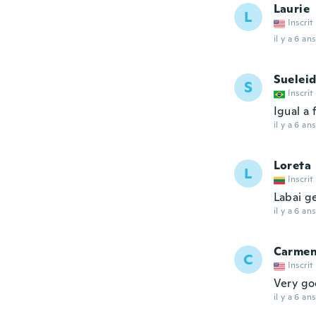
Laurie
L
Inscrit
il y a 6 ans
Suelei
S
Inscrit
Igual a 
il y a 6 ans
Loreta
L
Inscrit
Labai g
il y a 6 ans
Carme
C
Inscrit
Very go
il y a 6 ans