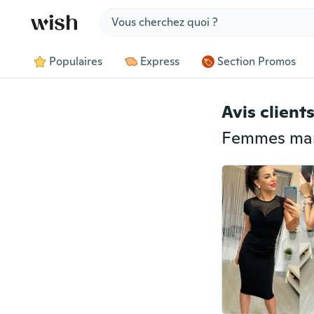
Jump to section
Populaires
Express
Section Promos
Avis client