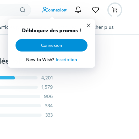
Connexion
Articles pour animaux domestiques
Afficher plus
Débloquez des promos !
Connexion
Femmes manches courtes maille patchwork robe évidée robes mi-longues zippées
New to Wish?
Inscription
4,201
1,579
906
334
333