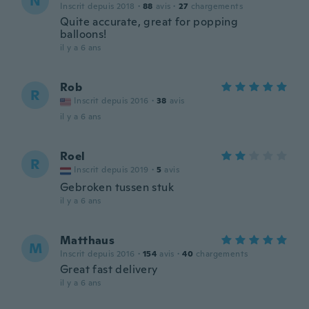
N
Inscrit depuis 2018
·
88
avis
·
27
chargements
Quite accurate, great for popping
balloons!
il y a 6 ans
Rob
R
Inscrit depuis 2016
·
38
avis
il y a 6 ans
Roel
R
Inscrit depuis 2019
·
5
avis
Gebroken tussen stuk
il y a 6 ans
Matthaus
M
Inscrit depuis 2016
·
154
avis
·
40
chargements
Great fast delivery
il y a 6 ans