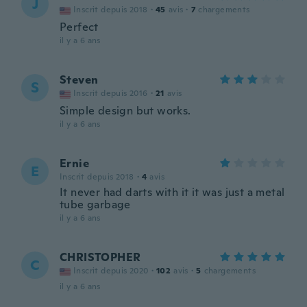
J
Inscrit depuis 2018
·
45
avis
·
7
chargements
Perfect
il y a 6 ans
Steven
S
Inscrit depuis 2016
·
21
avis
Simple design but works.
il y a 6 ans
Ernie
E
Inscrit depuis 2018
·
4
avis
It never had darts with it it was just a metal
tube garbage
il y a 6 ans
CHRISTOPHER
C
Inscrit depuis 2020
·
102
avis
·
5
chargements
il y a 6 ans