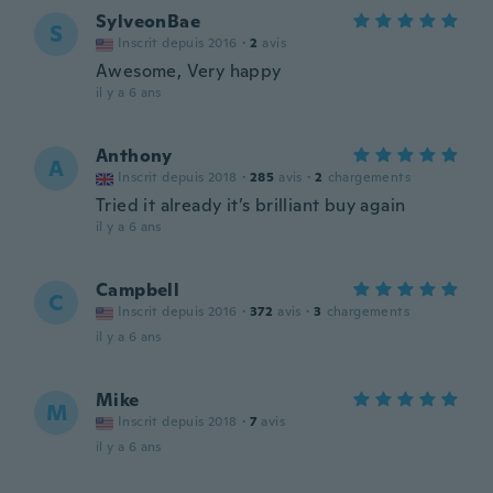
SylveonBae
S
Inscrit depuis 2016
·
2
avis
Awesome, Very happy
il y a 6 ans
Anthony
A
Inscrit depuis 2018
·
285
avis
·
2
chargements
Tried it already it’s brilliant buy again
il y a 6 ans
Campbell
C
Inscrit depuis 2016
·
372
avis
·
3
chargements
il y a 6 ans
Mike
M
Inscrit depuis 2018
·
7
avis
il y a 6 ans