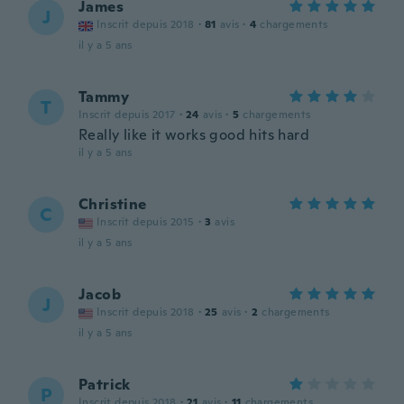
James
J
Inscrit depuis 2018
·
81
avis
·
4
chargements
il y a 5 ans
Tammy
T
Inscrit depuis 2017
·
24
avis
·
5
chargements
Really like it works good hits hard
il y a 5 ans
Christine
C
Inscrit depuis 2015
·
3
avis
il y a 5 ans
Jacob
J
Inscrit depuis 2018
·
25
avis
·
2
chargements
il y a 5 ans
Patrick
P
Inscrit depuis 2018
·
21
avis
·
11
chargements