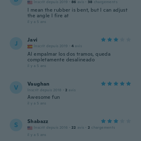
Inscrit depuis 2019
·
86
avis
·
38
chargements
I mean the rubber is bent, but I can adjust
the angle I fire at
il y a 5 ans
Javi
J
Inscrit depuis 2019
·
4
avis
Al empalmar los dos tramos, queda
completamente desalineado
il y a 5 ans
Vaughan
V
Inscrit depuis 2018
·
2
avis
Awesome fun
il y a 5 ans
Shabazz
S
Inscrit depuis 2016
·
22
avis
·
2
chargements
il y a 5 ans