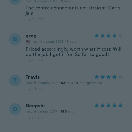
Inscrit depuis 2017
·
5
avis
The centre connector is not straight. Darts
jam
il y a 5 ans
greg
G
Inscrit depuis 2018
·
1
avis
Priced accordingly, worth what it cost. Will
do the job I got it for. So far so good!
il y a 5 ans
Travis
T
Inscrit depuis 2018
·
52
avis
·
6
chargements
il y a 5 ans
Deepshi
D
Inscrit depuis 2017
·
196
avis
il y a 5 ans