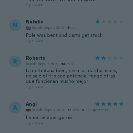
il y a 6 ans
Natalie
N
Inscrit depuis 2016
·
6
avis
Pole was bent and darts get stuck
il y a 6 ans
Roberto
R
Inscrit depuis 2014
·
13
avis
La cerbatana bien, pero los dardos malis,
no sale el tiro con potencia, tengo otras
que funcionan mucho mejor
il y a 6 ans
Angi
A
Inscrit depuis 2018
·
77
avis
·
6
chargements
Immer wieder gerne
il y a 6 ans