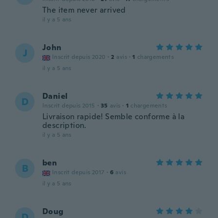
The item never arrived
il y a 5 ans
John
J
Inscrit depuis 2020
·
2
avis
·
1
chargements
il y a 5 ans
Daniel
D
Inscrit depuis 2015
·
35
avis
·
1
chargements
Livraison rapide! Semble conforme à la
description.
il y a 5 ans
ben
B
Inscrit depuis 2017
·
6
avis
il y a 5 ans
Doug
D