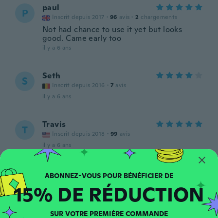
paul
P
Inscrit depuis 2017
·
96
avis
·
2
chargements
Not had chance to use it yet but looks
good. Came early too
il y a 6 ans
Seth
S
Inscrit depuis 2016
·
7
avis
il y a 6 ans
Travis
T
Inscrit depuis 2018
·
99
avis
il y a 6 ans
barry
B
Inscrit depuis 2016
·
83
avis
·
13
chargements
15% DE RÉDUCTION
il y a 6 ans
SUR VOTRE PREMIÈRE COMMANDE