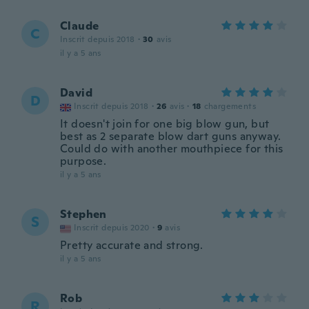
Claude
C
Inscrit depuis 2018
·
30
avis
il y a 5 ans
David
D
Inscrit depuis 2018
·
26
avis
·
18
chargements
It doesn't join for one big blow gun, but
best as 2 separate blow dart guns anyway.
Could do with another mouthpiece for this
purpose.
il y a 5 ans
Stephen
S
Inscrit depuis 2020
·
9
avis
Pretty accurate and strong.
il y a 5 ans
Rob
R