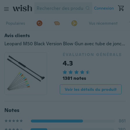
Connexion
Populaires
Vus récemment
Avis clients
Leopard M50 Black Version Blow Gun avec tube de jonction et 10pcs flèches soufflent des fléchettes pour les activités sportives de plein air
ÉVALUATION GÉNÉRALE
4.3
1381 notes
Voir les détails du produit
Notes
861
280