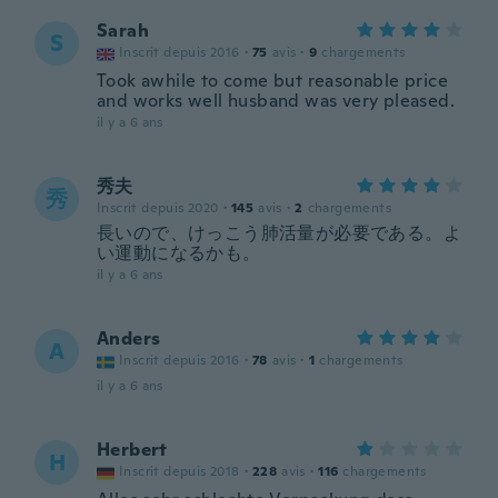
Sarah
S
Inscrit depuis 2016
·
75
avis
·
9
chargements
Took awhile to come but reasonable price
and works well husband was very pleased.
il y a 6 ans
秀夫
秀
Inscrit depuis 2020
·
145
avis
·
2
chargements
長いので、けっこう肺活量が必要である。よ
い運動になるかも。
il y a 6 ans
Anders
A
Inscrit depuis 2016
·
78
avis
·
1
chargements
il y a 6 ans
Herbert
H
Inscrit depuis 2018
·
228
avis
·
116
chargements