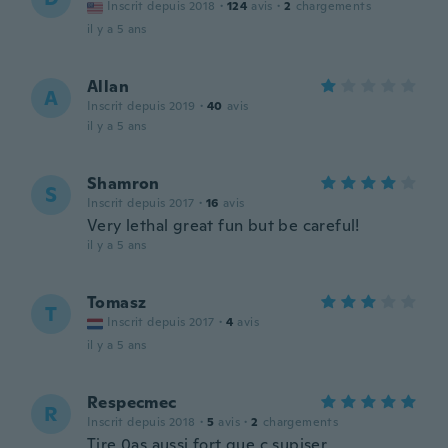
Inscrit depuis 2018
·
124
avis
·
2
chargements
il y a 5 ans
Allan
A
Inscrit depuis 2019
·
40
avis
il y a 5 ans
Shamron
S
Inscrit depuis 2017
·
16
avis
Very lethal great fun but be careful!
il y a 5 ans
Tomasz
T
Inscrit depuis 2017
·
4
avis
il y a 5 ans
Respecmec
R
Inscrit depuis 2018
·
5
avis
·
2
chargements
Tire 0as aussi fort que c supiser