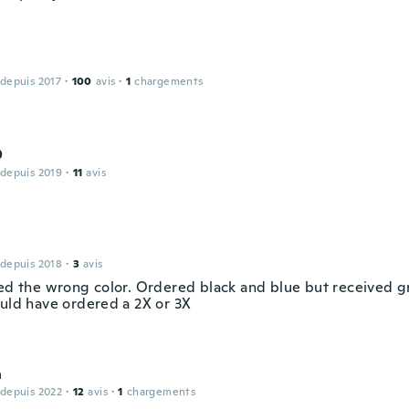
 depuis 2017
·
100
avis
·
1
chargements
O
 depuis 2019
·
11
avis
 depuis 2018
·
3
avis
ved the wrong color. Ordered black and blue but received gr
ould have ordered a 2X or 3X
n
 depuis 2022
·
12
avis
·
1
chargements