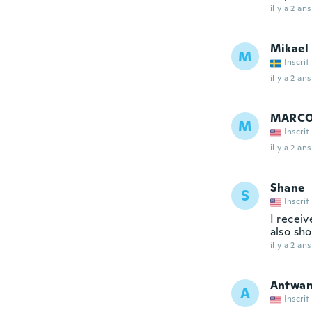
il y a 2 ans
Mikael
M
Inscrit
il y a 2 ans
MARC
M
Inscrit
il y a 2 ans
Shane
S
Inscrit
I recei
also sh
il y a 2 ans
Antwa
A
Inscrit