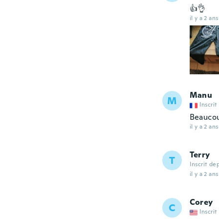
👍👌
il y a 2 ans
Manu
M
Inscrit
Beaucou
il y a 2 ans
Terry
T
Inscrit de
il y a 2 ans
Corey
C
Inscrit