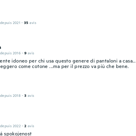
 depuis 2021
·
35
avis
n
 depuis 2016
·
9
avis
nte idoneo per chi usa questo genere di pantaloni a casa...
leggero come cotone ...ma per il prezzo va più che bene.
 depuis 2018
·
3
avis
 depuis 2022
·
2
avis
á spokojenost