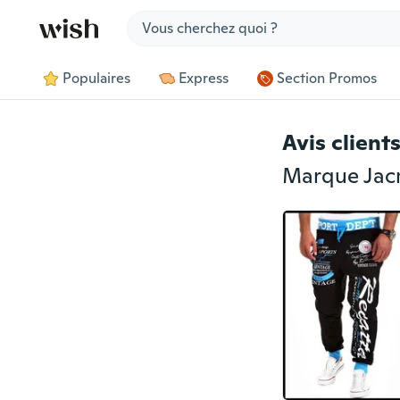
Jump to section
Populaires
Express
Section Promos
Avis client