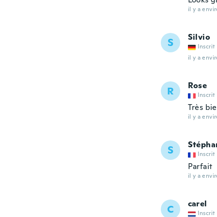
il y a envi
Silvio
S
Inscrit
il y a envi
Rose
R
Inscrit
Très bi
il y a envi
Stépha
S
Inscrit
Parfait
il y a envi
carel
C
Inscrit