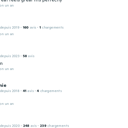
ron un an
 depuis 2019
·
160
avis
·
1
chargements
ron un an
 depuis 2023
·
58
avis
en
ron un an
nie
 depuis 2018
·
41
avis
·
4
chargements
ron un an
 depuis 2020
·
248
avis
·
239
chargements