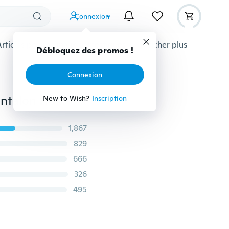
Connexion
Articles pour animaux domestiques
Afficher plus
Débloquez des promos !
Connexion
Marque Jacmikiki 2016 Nouveau Pantalon Imprimé Pantalon Homme
New to Wish?
Inscription
1,867
829
666
326
495