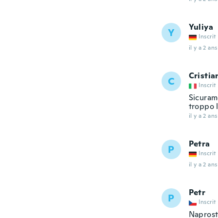
Yuliya
Y
Inscrit
il y a 2 ans
Cristia
C
Inscrit
Sicurame
troppo 
il y a 2 ans
Petra
P
Inscrit
il y a 2 ans
Petr
P
Inscrit
Naprost