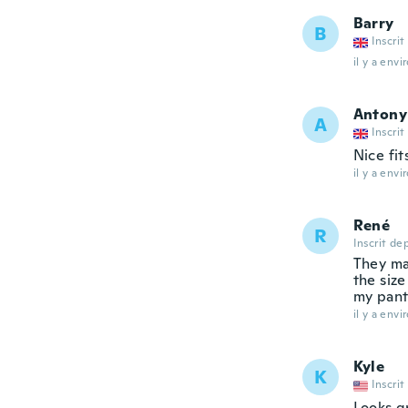
Barry
B
Inscrit
il y a envi
Antony
A
Inscrit
Nice fit
il y a envi
René
R
Inscrit de
They mak
the siz
my pants
il y a envi
Kyle
K
Inscrit
Looks gr