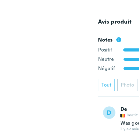
Avis produit
Notes
Positif
Neutre
Négatif
Tout
Photo
De
D
Inscrit
Was goe
il y a envi