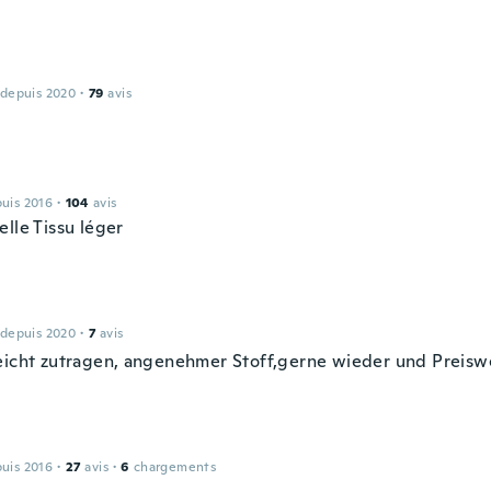
 depuis 2020
·
79
avis
puis 2016
·
104
avis
lle Tissu léger
 depuis 2020
·
7
avis
eicht zutragen, angenehmer Stoff,gerne wieder und Preisw
puis 2016
·
27
avis
·
6
chargements