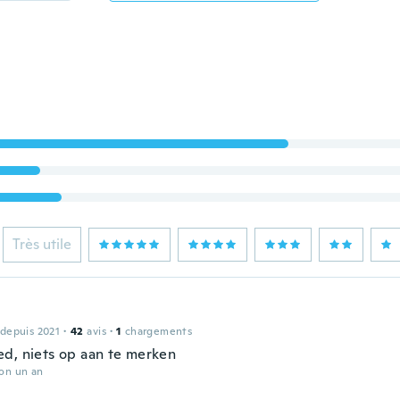
Très utile
 depuis 2021
·
42
avis
·
1
chargements
d, niets op aan te merken
ron un an