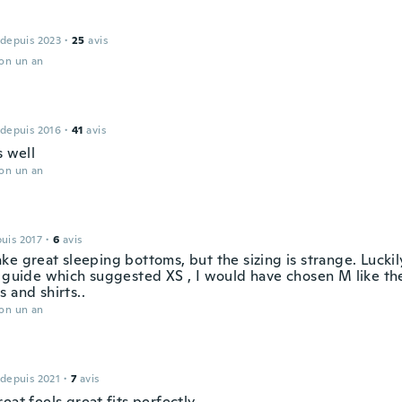
 depuis 2023
·
25
avis
ron un an
 depuis 2016
·
41
avis
s well
ron un an
puis 2017
·
6
avis
e great sleeping bottoms, but the sizing is strange. Luckil
e guide which suggested XS , I would have chosen M like the
 and shirts..
ron un an
 depuis 2021
·
7
avis
eat feels great fits perfectly