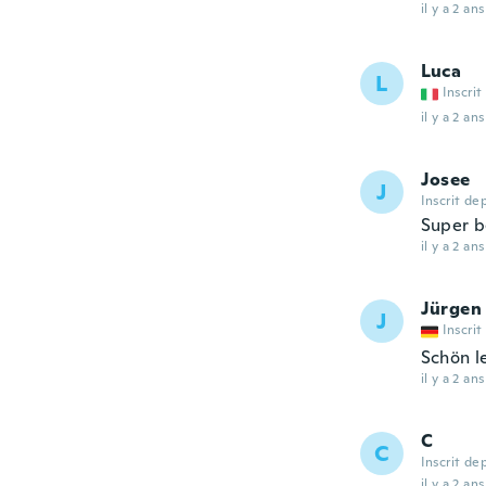
il y a 2 ans
Luca
L
Inscrit
il y a 2 ans
Josee
J
Inscrit de
Super be
il y a 2 ans
Jürgen
J
Inscrit
Schön l
il y a 2 ans
C
C
Inscrit de
il y a 2 ans