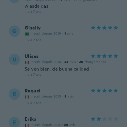
w asda das
il y a 7 ans
Giselly
G
Inscrit depuis 2019
·
1
avis
il y a 7 ans
Ulises
U
Inscrit depuis 2016
·
53
avis
·
29
chargements
Se ven bien, de buena calidad
il y a 7 ans
Raquel
R
Inscrit depuis 2015
·
9
avis
il y a 7 ans
Erika
E
Inscrit depuis 2013
·
36
avis