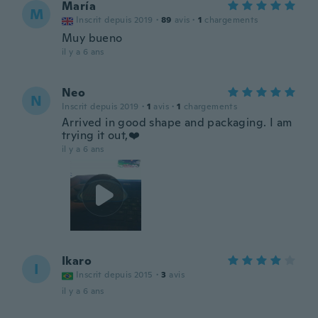
María
M
Inscrit depuis 2019
·
89
avis
·
1
chargements
Muy bueno
il y a 6 ans
Neo
N
Inscrit depuis 2019
·
1
avis
·
1
chargements
Arrived in good shape and packaging. I am
trying it out,❤️
il y a 6 ans
Ikaro
I
Inscrit depuis 2015
·
3
avis
il y a 6 ans