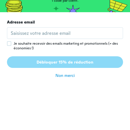
1 code par client.
B
Inscrit depuis 2016
·
29
avis
·
8
chargements
il y a 7 ans
Adresse email
Karolina
K
Inscrit depuis 2016
·
205
avis
·
96
chargements
il y a 7 ans
Je souhaite recevoir des emails marketing et promotionnels (= des
économies !)
Carlos
C
Débloquer 15% de réduction
Inscrit depuis 2015
·
50
avis
·
21
chargements
il y a 7 ans
Non merci
Reyna Odalis
R
Inscrit depuis 2017
·
6
avis
·
2
chargements
il y a 7 ans
Cindy
C
Inscrit depuis 2017
·
6
avis
·
1
chargements
il y a 7 ans