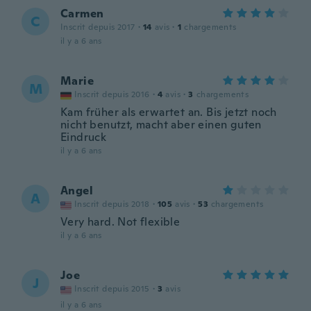
Carmen
C
Inscrit depuis 2017
·
14
avis
·
1
chargements
il y a 6 ans
Marie
M
Inscrit depuis 2016
·
4
avis
·
3
chargements
Kam früher als erwartet an. Bis jetzt noch
nicht benutzt, macht aber einen guten
Eindruck
il y a 6 ans
Angel
A
Inscrit depuis 2018
·
105
avis
·
53
chargements
Very hard. Not flexible
il y a 6 ans
Joe
J
Inscrit depuis 2015
·
3
avis
il y a 6 ans