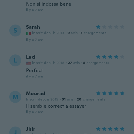
Non si indossa bene
il y a 7 ans
Sarah
S
Inscrit depuis 2013
·
9
avis
·
1
chargements
il y a 7 ans
Laci
L
Inscrit depuis 2018
·
27
avis
·
8
chargements
Perfect
il y a 7 ans
Mourad
M
Inscrit depuis 2015
·
31
avis
·
20
chargements
Il semble correct a essayer
il y a 7 ans
Jhir
J