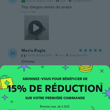
Inscrit depuis 2019
·
23
avis
·
15
chargements
Top chegou antes do prazo
il y a 7 ans
Maria Regla
M
Inscrit depuis 2017
·
7
avis
·
5
chargements
Ottimo
il y a 7 ans
Justt
J
15% DE RÉDUCTION
Inscrit depuis 2016
·
84
avis
·
39
chargements
fait bcp saliver 😕
il y a 7 ans
SUR VOTRE PREMIÈRE COMMANDE
Remise max. de 5 $US.
Benedetta