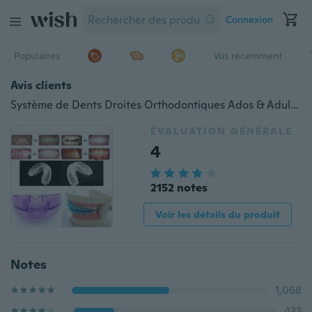
Connexion
Populaires
Vus récemment
Avis clients
Système de Dents Droites Orthodontiques Ados & Adultes / Un appareil de rétention+Box
ÉVALUATION GÉNÉRALE
4
2152 notes
Voir les détails du produit
Notes
1,068
433