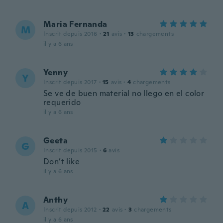
Maria Fernanda
M
Inscrit depuis 2016
·
21
avis
·
13
chargements
il y a 6 ans
Yenny
Y
Inscrit depuis 2017
·
15
avis
·
4
chargements
Se ve de buen material no llego en el color
requerido
il y a 6 ans
Geeta
G
Inscrit depuis 2015
·
6
avis
Don’t like
il y a 6 ans
Anthy
A
Inscrit depuis 2012
·
22
avis
·
3
chargements
il y a 6 ans