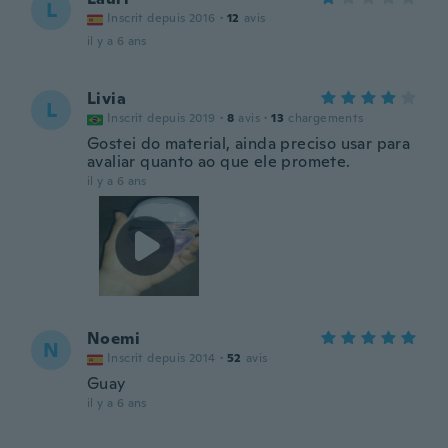
L
Inscrit depuis 2016
·
12
avis
il y a 6 ans
Livia
L
Inscrit depuis 2019
·
8
avis
·
13
chargements
Gostei do material, ainda preciso usar para
avaliar quanto ao que ele promete.
il y a 6 ans
Noemi
N
Inscrit depuis 2014
·
52
avis
Guay
il y a 6 ans