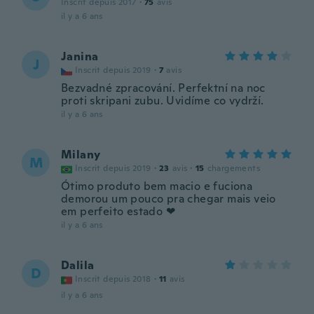
Inscrit depuis 2017
·
75
avis
il y a 6 ans
Janina
J
Inscrit depuis 2019
·
7
avis
Bezvadné zpracování. Perfektní na noc
proti skripani zubu. Uvidíme co vydrží.
il y a 6 ans
Milany
M
Inscrit depuis 2019
·
23
avis
·
15
chargements
Ótimo produto bem macio e fuciona
demorou um pouco pra chegar mais veio
em perfeito estado ❤
il y a 6 ans
Dalila
D
Inscrit depuis 2018
·
11
avis
il y a 6 ans