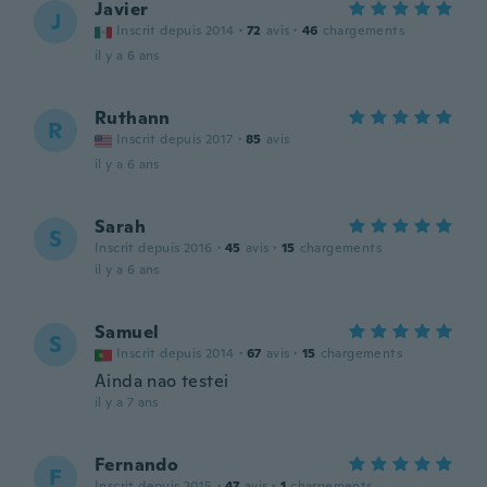
Javier
J
Inscrit depuis 2014
·
72
avis
·
46
chargements
il y a 6 ans
Ruthann
R
Inscrit depuis 2017
·
85
avis
il y a 6 ans
Sarah
S
Inscrit depuis 2016
·
45
avis
·
15
chargements
il y a 6 ans
Samuel
S
Inscrit depuis 2014
·
67
avis
·
15
chargements
Ainda nao testei
il y a 7 ans
Fernando
F
Inscrit depuis 2015
·
47
avis
·
1
chargements