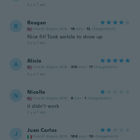
il y a 7 ans
Reagan
R
Inscrit depuis 2016
·
14
avis
·
12
chargements
Nice fit! Took awhile to show up
il y a 7 ans
Alicia
A
Inscrit depuis 2016
·
310
avis
·
17
chargements
il y a 7 ans
Nicolle
N
Inscrit depuis 2016
·
8
avis
·
1
chargements
it didn’t work
il y a 7 ans
Juan Carlos
J
Inscrit depuis 2015
·
106
avis
·
10
chargements