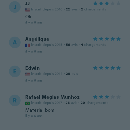
JJ
J
Inscrit depuis 2016
·
22
avis
·
2
chargements
Ok
il y a 6 ans
Angélique
A
Inscrit depuis 2015
·
56
avis
·
4
chargements
il y a 6 ans
Edwin
E
Inscrit depuis 2014
·
20
avis
il y a 6 ans
Rafael Megias Munhoz
R
Inscrit depuis 2017
·
26
avis
·
20
chargements
Material bom
il y a 6 ans