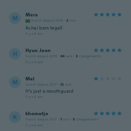
Mara
M
Inscrit depuis 2019
·
2
avis
Achei bem legal!
il y a 6 ans
Hyun Joon
H
Inscrit depuis 2019
·
64
avis
·
3
chargements
il y a 6 ans
Mel
M
Inscrit depuis 2017
·
12
avis
It’s just a mouthguard
il y a 6 ans
khomotjo
K
Inscrit depuis 2017
·
7
avis
·
5
chargements
il y a 6 ans