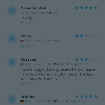
NameDeleted
N
Inscrit depuis 2020
·
11
avis
Lovely
il y a 6 ans
Reina
R
Inscrit depuis 2020
·
7
avis
il y a 6 ans
Rozzana
R
Inscrit depuis 2020
·
145
avis
·
8
chargements
I order beige , i really wanted black. Imust
have read wrong on color . never the less i
will like . working it .
il y a 6 ans
Kristina
K
Inscrit depuis 2020
·
89
avis
·
2
chargements