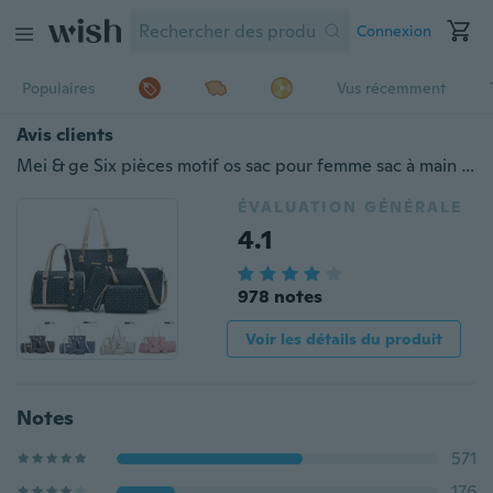
Connexion
Populaires
Vus récemment
Avis clients
Mei & ge Six pièces motif os sac pour femme sac à main + sac à bandoulière + sac de messager + sac à bandoulière + portefeuille + porte-clés
ÉVALUATION GÉNÉRALE
4.1
978 notes
Voir les détails du produit
Notes
571
176