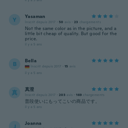
il y a 5 ans
Yasaman
Y
Inscrit depuis 2017
·
50
avis
·
23
chargements
Not the same color as in the picture, and a
little bit cheap of quality. But good for the
price.
il y a 5 ans
Bella
B
Inscrit depuis 2017
·
15
avis
il y a 5 ans
真澄
真
Inscrit depuis 2017
·
203
avis
·
169
chargements
普段使いにもってこいの商品です。
il y a 5 ans
Joanna
J