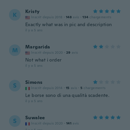
Kristy
K
Inscrit depuis 2018
·
148
avis
·
134
chargements
Exactly what was in pic and description
il y a 5 ans
Margarida
M
Inscrit depuis 2020
·
29
avis
Not what i order
il y a 5 ans
Simons
S
Inscrit depuis 2014
·
15
avis
·
5
chargements
Le borse sono di una qualità scadente.
il y a 5 ans
Suwalee
S
Inscrit depuis 2020
·
141
avis