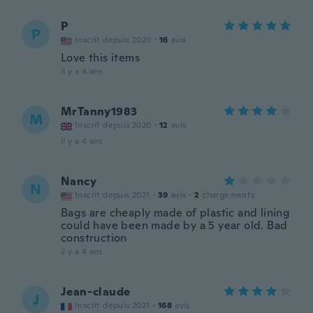
P
P
Inscrit depuis 2020
·
16
avis
Love this items
il y a 4 ans
MrTanny1983
M
Inscrit depuis 2020
·
12
avis
il y a 4 ans
Nancy
N
Inscrit depuis 2021
·
39
avis
·
2
chargements
Bags are cheaply made of plastic and lining
could have been made by a 5 year old. Bad
construction
il y a 4 ans
Jean-claude
J
Inscrit depuis 2021
·
168
avis