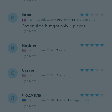
il y a 6 ans
kaba
K
Inscrit depuis 2020
·
100
avis
·
83
chargements
Got on time but got only 5 pieces
il y a 6 ans
Nadine
N
Inscrit depuis 2017
·
2
avis
il y a 6 ans
Carrie
C
Inscrit depuis 2018
·
3
avis
il y a 6 ans
Людмила
Л
Inscrit depuis 2020
·
7
avis
·
1
chargements
il y a 6 ans