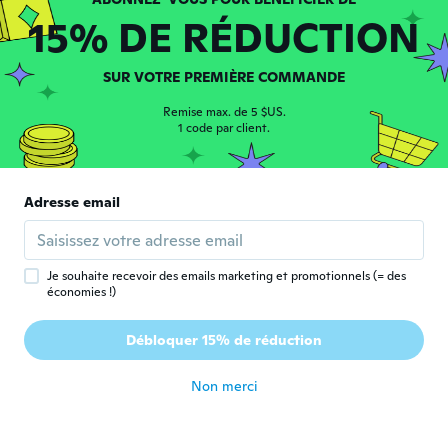
Quality justifies the price.
15% DE RÉDUCTION
il y a 6 ans
SUR VOTRE PREMIÈRE COMMANDE
Ludov
L
Inscrit depuis 2013
·
46
avis
·
8
chargements
Remise max. de 5 $US.
il y a 6 ans
1 code par client.
Mohammad
M
Inscrit depuis 2018
·
19
avis
Adresse email
Sehr schöne Taschen
il y a 6 ans
Je souhaite recevoir des emails marketing et promotionnels (= des
économies !)
Helena
H
Inscrit depuis 2020
·
5
avis
Débloquer 15% de réduction
Krásné spokojenosr
il y a 6 ans
Non merci
Sonia
S
Inscrit depuis 2019
·
19
avis