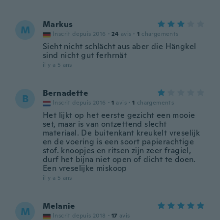
Markus
M
Inscrit depuis 2016
·
24
avis
·
1
chargements
Sieht nicht schlächt aus aber die Hängkel
sind nicht gut ferhrnät
il y a 5 ans
Bernadette
B
Inscrit depuis 2016
·
1
avis
·
1
chargements
Het lijkt op het eerste gezicht een mooie
set, maar is van ontzettend slecht
materiaal. De buitenkant kreukelt vreselijk
en de voering is een soort papierachtige
stof. knoopjes en ritsen zijn zeer fragiel,
durf het bijna niet open of dicht te doen.
Een vreselijke miskoop
il y a 5 ans
Melanie
M
Inscrit depuis 2018
·
17
avis