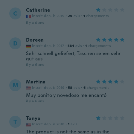
Catherine
C
Inscrit depuis 2019
·
29
avis
·
1
chargements
il y a 6 ans
Doreen
D
Inscrit depuis 2017
·
584
avis
·
1
chargements
Sehr schnell geliefert, Taschen sehen sehr
gut aus
il y a 6 ans
Martina
M
Inscrit depuis 2019
·
58
avis
·
6
chargements
Muy bonito y novedoso me encantó
il y a 6 ans
Tonya
T
Inscrit depuis 2018
·
1
avis
The product is not the same as in the