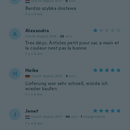
Inscrit depuis 2017
·
9
avis
Bardzo szybka dostawa
il y a 6 ans
Alexandra
A
Inscrit depuis 2018
·
25
avis
Tres déçu. Articles petit pour sac a main et
la couleur nest pas la bonne
il y a 6 ans
Heike
H
Inscrit depuis 2015
·
5
avis
Lieferung war sehr schnell, würde ich
wieder kaufen
il y a 6 ans
Janet
J
Inscrit depuis 2017
·
44
avis
·
1
chargements
il y a 6 ans