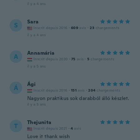
il y a 4 ans
Sara
S
Inscrit depuis 2016
·
609
avis
·
23
chargements
il y a 4 ans
Annamária
A
Inscrit depuis 2020
·
75
avis
·
5
chargements
il y a 5 ans
Ági
Á
Inscrit depuis 2016
·
151
avis
·
204
chargements
Nagyon praktikus sok darabból álló készlet.
il y a 5 ans
Thejunita
T
Inscrit depuis 2021
·
4
avis
Love it thank wish