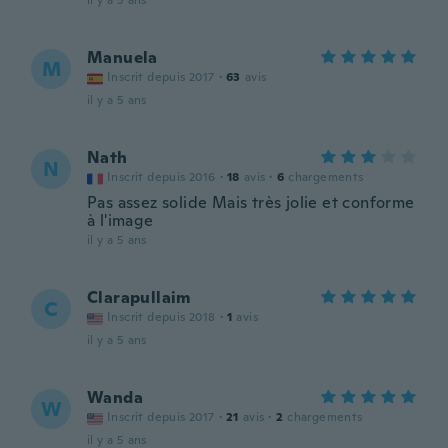
il y a 5 ans
Manuela
M
Inscrit depuis 2017
·
63
avis
il y a 5 ans
Nath
N
Inscrit depuis 2016
·
18
avis
·
6
chargements
Pas assez solide Mais très jolie et conforme
à l'image
il y a 5 ans
Clarapullaim
C
Inscrit depuis 2018
·
1
avis
il y a 5 ans
Wanda
W
Inscrit depuis 2017
·
21
avis
·
2
chargements
il y a 5 ans