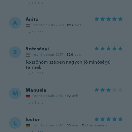
il y a 5 ans
Anita
A
Inscrit depuis 2020
·
892
avis
il y a 5 ans
Szécsényi
S
Inscrit depuis 2017
·
320
avis
Köszönöm szépen nagyon jó minőségű
termék
il y a 5 ans
Manuela
M
Inscrit depuis 2019
·
10
avis
il y a 5 ans
lector
L
Inscrit depuis 2017
·
55
avis
·
2
chargements