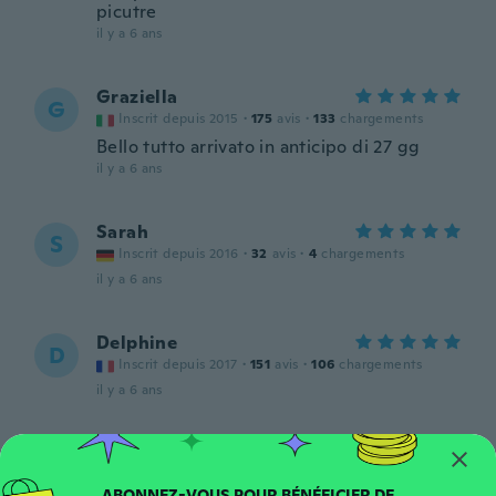
picutre
il y a 6 ans
Graziella
G
Inscrit depuis 2015
·
175
avis
·
133
chargements
Bello tutto arrivato in anticipo di 27 gg
il y a 6 ans
Sarah
S
Inscrit depuis 2016
·
32
avis
·
4
chargements
il y a 6 ans
Delphine
D
Inscrit depuis 2017
·
151
avis
·
106
chargements
il y a 6 ans
Priscilla
P
Inscrit depuis 2015
·
3
avis
·
2
chargements