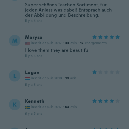
Super schönes Taschen Sortiment, für
jeden Anlass was dabei! Entsprach auch
der Abbildung und Beschreibung.
il y a 5 ans
Marysa
M
Inscrit depuis 2017
·
44
avis
·
12
chargements
I love them they are beautiful
il y a 5 ans
Logan
L
Inscrit depuis 2018
·
19
avis
il y a 5 ans
Kenneth
K
Inscrit depuis 2017
·
63
avis
il y a 5 ans