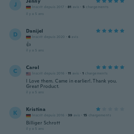
Jenny
J
Inscrit depuis 2017
·
81
avis
·
5
chargements
il y a 5 ans
Danijel
D
Inscrit depuis 2020
·
6
avis
👍
il y a 5 ans
Carol
C
Inscrit depuis 2016
·
11
avis
·
1
chargements
I Love them. Came in earlier!. Thank you.
Great Product.
il y a 5 ans
Kristina
K
Inscrit depuis 2016
·
39
avis
·
15
chargements
Billiger Schrott
il y a 5 ans