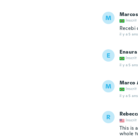
Marcos
M
Inscrit
Recebi 
il y a 5 ans
Enaura
E
Inscrit
il y a 5 ans
Marco 
M
Inscrit
il y a 5 ans
Rebecc
R
Inscrit
This is
whole tu