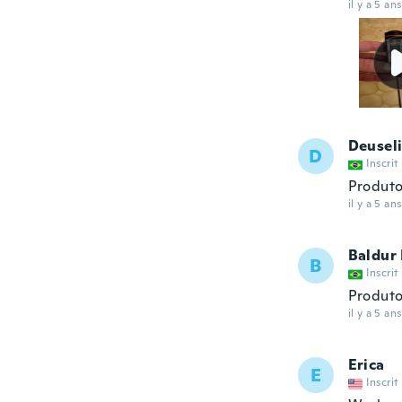
il y a 5 ans
Deusel
D
Inscrit
Produt
il y a 5 ans
Baldur
B
Inscrit
Produto
il y a 5 ans
Erica
E
Inscrit