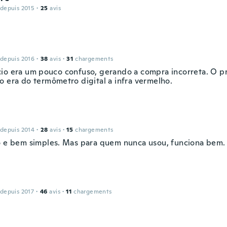
 depuis 2015
·
25
avis
 depuis 2016
·
38
avis
·
31
chargements
io era um pouco confuso, gerando a compra incorreta. O p
o era do termômetro digital a infra vermelho.
 depuis 2014
·
28
avis
·
15
chargements
o e bem simples. Mas para quem nunca usou, funciona bem.
 depuis 2017
·
46
avis
·
11
chargements