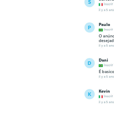
S
Inscrit
il y a 5 ans
Paulo
P
Inscrit
O anúnc
desejad
il y a 5 ans
Dani
D
Inscrit
É basic
il y a 5 ans
Kevin
K
Inscrit
il y a 5 ans