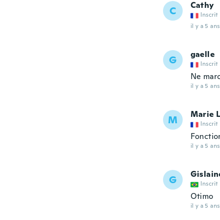
Cathy
C
Inscrit
il y a 5 ans
gaelle
G
Inscrit
Ne marc
il y a 5 ans
Marie 
M
Inscrit
Fonctio
il y a 5 ans
Gislain
G
Inscrit
Otimo
il y a 5 ans