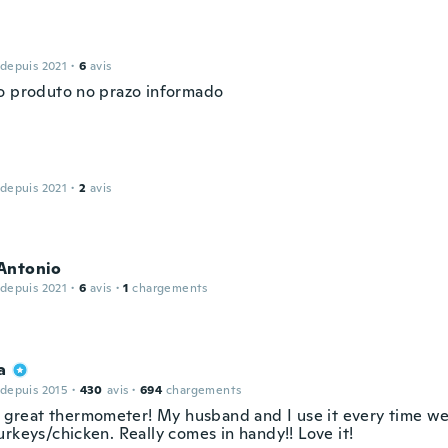
 depuis 2021
·
6
avis
o produto no prazo informado
 depuis 2021
·
2
avis
Antonio
 depuis 2021
·
6
avis
·
1
chargements
a
 depuis 2015
·
430
avis
·
694
chargements
 a great thermometer! My husband and I use it every time w
rkeys/chicken. Really comes in handy!! Love it!