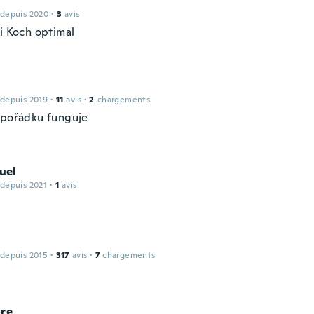
 depuis 2020
·
3
avis
fi Koch optimal
 depuis 2019
·
11
avis
·
2
chargements
 pořádku funguje
uel
 depuis 2021
·
1
avis
 depuis 2015
·
317
avis
·
7
chargements
ore