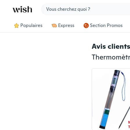
Jump to section
Populaires
Express
Section Promos
Avis client