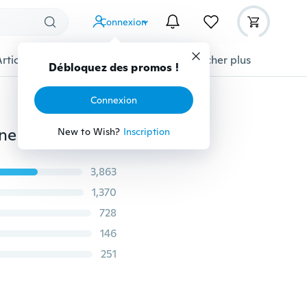
Connexion
Articles pour animaux domestiques
Afficher plus
Débloquez des promos !
Connexion
Thermomètre numérique alimentaire, style stylo cuisine barbecue outils de salle à manger Instruments de mesure de température cuisson Termometro
New to Wish?
Inscription
3,863
1,370
728
146
251