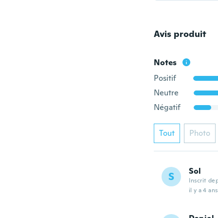
Avis produit
Notes
Positif
Neutre
Négatif
Tout
Photo
Sol
S
Inscrit de
il y a 4 ans