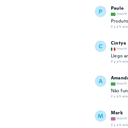
Paulo
P
Inscrit
Produto
il y a 5 ans
Cintya
C
Inscrit
Llego a
il y a 5 ans
Amand
A
Inscrit
Não fun
il y a 5 ans
Mark
M
Inscrit
il y a 5 ans