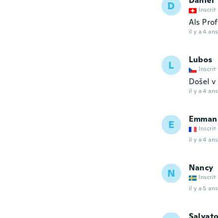
Daniel
D
Inscrit
Als Pro
il y a 4 ans
Lubos
L
Inscrit
Došel v
il y a 4 ans
Emman
E
Inscrit
il y a 4 ans
Nancy
N
Inscrit
il y a 5 ans
Salvat