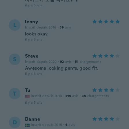
il y a 5 ans
lenny
L
Inscrit depuis 2016
·
59
avis
looks okay.
il y a 5 ans
Steve
S
Inscrit depuis 2020
·
92
avis
·
51
chargements
Awesome looking pants, good fit.
il y a 5 ans
Tu
T
Inscrit depuis 2018
·
219
avis
·
39
chargements
il y a 5 ans
Danne
D
Inscrit depuis 2016
·
6
avis