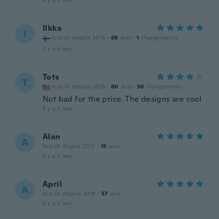
il y a 5 ans
Ilkka
I
Inscrit depuis 2015
·
69
avis
·
1
chargements
il y a 5 ans
Tots
T
Inscrit depuis 2018
·
80
avis
·
38
chargements
Not bad for the price. The designs are cool
il y a 5 ans
Alan
A
Inscrit depuis 2017
·
15
avis
il y a 5 ans
April
A
Inscrit depuis 2018
·
57
avis
il y a 5 ans