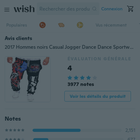
Connexion
Populaires
Vus récemment
Avis clients
2017 Hommes noirs Casual Jogger Dance Dance Sportwear Pantalon Harem Baggy Slacks Pantalons Harem
ÉVALUATION GÉNÉRALE
4
3977 notes
Voir les détails du produit
Notes
2,151
677