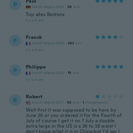
Paul
P
Inscrit depuis 2016
·
50
avis
Top alles Bestens
il y a 6 ans
Franck
F
Inscrit depuis 2020
·
262
avis
il y a 6 ans
Philippe
P
Inscrit depuis 2020
·
13
avis
il y a 6 ans
Robert
R
Inscrit depuis 2017
·
55
avis
·
1
chargements
Well first it was supposed to be here by
June 20 or you ordered it for the Fourth of
July of course I get it on 7 July a double
extra large in the US is a 36 to 38 waist I
don’t know what it is in China but I’d say I