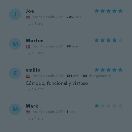
Joe
J
Inscrit depuis 2017
·
200
avis
il y a 3 ans
Morten
M
Inscrit depuis 2017
·
98
avis
il y a 3 ans
emilio
E
Inscrit depuis 2021
·
121
avis
·
83
chargements
Cómodo, funcional y vistoso
il y a 4 ans
Mark
M
Inscrit depuis 2017
·
3
avis
il y a 4 ans