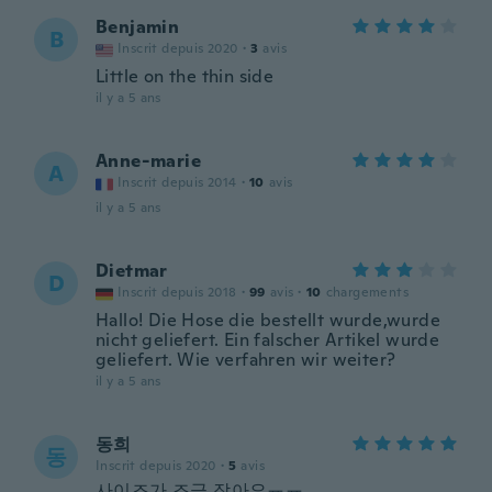
Benjamin
B
Inscrit depuis 2020
·
3
avis
Little on the thin side
il y a 5 ans
Anne-marie
A
Inscrit depuis 2014
·
10
avis
il y a 5 ans
Dietmar
D
Inscrit depuis 2018
·
99
avis
·
10
chargements
Hallo! Die Hose die bestellt wurde,wurde
nicht geliefert. Ein falscher Artikel wurde
geliefert. Wie verfahren wir weiter?
il y a 5 ans
동희
동
Inscrit depuis 2020
·
5
avis
사이즈가 조금 작아요ㅠㅠ