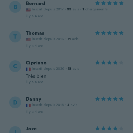
Bernard
B
Inscrit depuis 2017
·
99
avis
·
1
chargements
il y a 4 ans
Thomas
T
Inscrit depuis 2016
·
71
avis
il y a 4 ans
Cipriano
C
Inscrit depuis 2020
·
13
avis
Très bien
il y a 4 ans
Danny
D
Inscrit depuis 2018
·
3
avis
il y a 4 ans
Joze
J