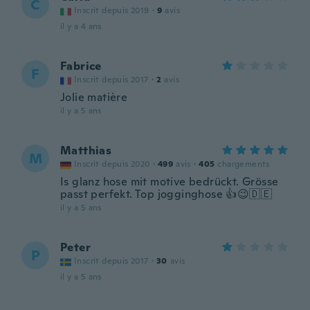
C
Inscrit depuis 2019
·
9
avis
il y a 4 ans
Fabrice
F
Inscrit depuis 2017
·
2
avis
Jolie matière
il y a 5 ans
Matthias
M
Inscrit depuis 2020
·
499
avis
·
405
chargements
Is glanz hose mit motive bedrückt. Grösse
passt perfekt. Top jogginghose 👍😉🇩🇪
il y a 5 ans
Peter
P
Inscrit depuis 2017
·
30
avis
il y a 5 ans