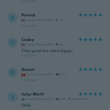
il y a 5 ans
Patrick
P
Inscrit depuis 2016
·
1
avis
il y a 5 ans
Codey
C
Inscrit depuis 2019
·
9
avis
They good but need bigger
il y a 5 ans
Daniel
D
Inscrit depuis 2018
·
85
avis
il y a 5 ans
Juha-Matti
J
Inscrit depuis 2019
·
32
avis
·
7
chargements
Ok👍