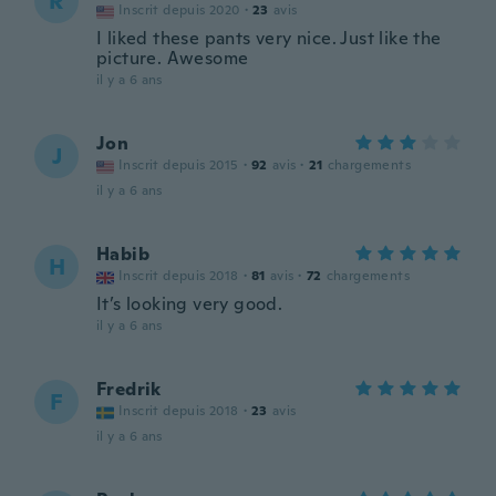
R
Inscrit depuis 2020
·
23
avis
I liked these pants very nice. Just like the
picture. Awesome
il y a 6 ans
Jon
J
Inscrit depuis 2015
·
92
avis
·
21
chargements
il y a 6 ans
Habib
H
Inscrit depuis 2018
·
81
avis
·
72
chargements
It’s looking very good.
il y a 6 ans
Fredrik
F
Inscrit depuis 2018
·
23
avis
il y a 6 ans