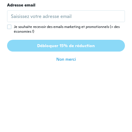
Adresse email
Jim
J
Inscrit depuis 2020
·
9
avis
il y a 6 ans
Je souhaite recevoir des emails marketing et promotionnels (= des
économies !)
Daniela
D
Débloquer 15% de réduction
Inscrit depuis 2015
·
3
avis
il y a 6 ans
Non merci
Blanca
B
Inscrit depuis 2018
·
111
avis
·
2
chargements
Bello me encanto ya falta ponermelo.
il y a 6 ans
Wilbert
W
Inscrit depuis 2016
·
18
avis
·
1
chargements
il y a 6 ans