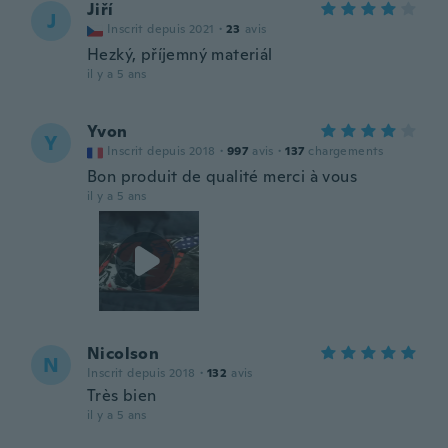
Jiří
J
Inscrit depuis 2021
·
23
avis
Hezký, příjemný materiál
il y a 5 ans
Yvon
Y
Inscrit depuis 2018
·
997
avis
·
137
chargements
Bon produit de qualité merci à vous
il y a 5 ans
Nicolson
N
Inscrit depuis 2018
·
132
avis
Très bien
il y a 5 ans