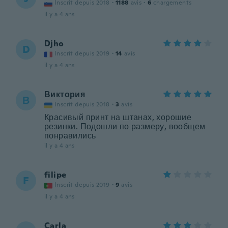
Inscrit depuis 2018
·
1188
avis
·
6
chargements
il y a 4 ans
Djho
D
Inscrit depuis 2019
·
14
avis
il y a 4 ans
Виктория
В
Inscrit depuis 2018
·
3
avis
Красивый принт на штанах, хорошие
резинки. Подошли по размеру, вообщем
понравились
il y a 4 ans
filipe
F
Inscrit depuis 2019
·
9
avis
il y a 4 ans
Carla