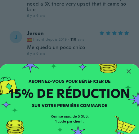
need a 3X there very upset that it came so
late
il y a 6 ans
Jerson
J
Inscrit depuis 2019
·
110
avis
Me quedo un poco chico
il y a 6 ans
Susan
S
Inscrit depuis 2019
·
418
avis
il y a 6 ans
15% DE RÉDUCTION
Gilberto
G
SUR VOTRE PREMIÈRE COMMANDE
Inscrit depuis 2019
·
103
avis
·
47
chargements
Wish quiero darle las gracias por su trabajo
Remise max. de 5 $US.
me siento muy agradecido cuídese mucho
1 code par client.
Dios los bendiga
il y a 6 ans