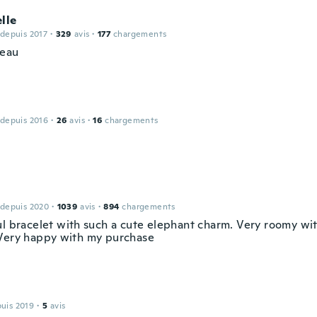
lle
 depuis 2017
·
329
avis
·
177
chargements
beau
 depuis 2016
·
26
avis
·
16
chargements
 depuis 2020
·
1039
avis
·
894
chargements
ul bracelet with such a cute elephant charm. Very roomy w
Very happy with my purchase
puis 2019
·
5
avis