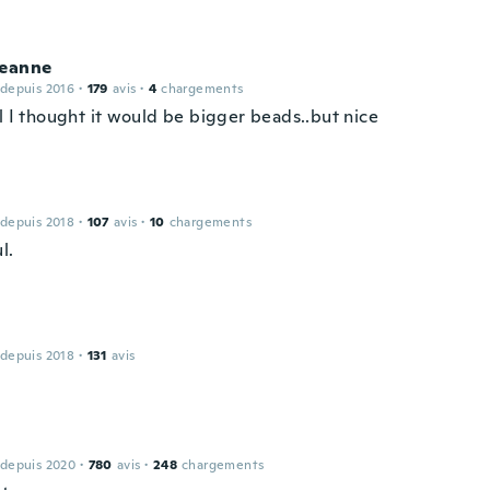
jeanne
 depuis 2016
·
179
avis
·
4
chargements
l I thought it would be bigger beads..but nice
 depuis 2018
·
107
avis
·
10
chargements
l.
 depuis 2018
·
131
avis
 depuis 2020
·
780
avis
·
248
chargements