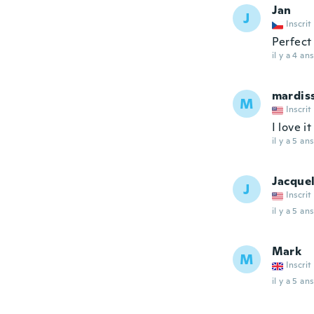
Jan
J
Inscrit
Perfect
il y a 4 ans
mardis
M
Inscrit
I love i
il y a 5 ans
Jacque
J
Inscrit
il y a 5 ans
Mark
M
Inscrit
il y a 5 ans