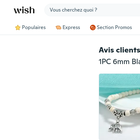
Jump to section
Populaires
Express
Section Promos
Avis client