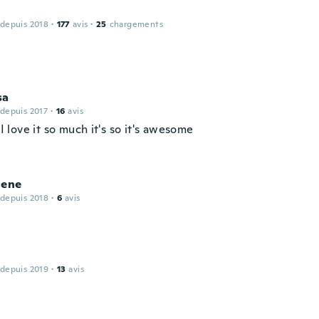
 depuis 2018
·
177
avis
·
25
chargements
sa
 depuis 2017
·
16
avis
t I love it so much it's so it's awesome
lene
 depuis 2018
·
6
avis
 depuis 2019
·
13
avis