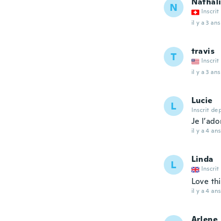
Nathal
N
Inscrit
il y a 3 ans
travis
T
Inscrit
il y a 3 ans
Lucie
L
Inscrit de
Je l’ado
il y a 4 ans
Linda
L
Inscrit
Love thi
il y a 4 ans
Arlene