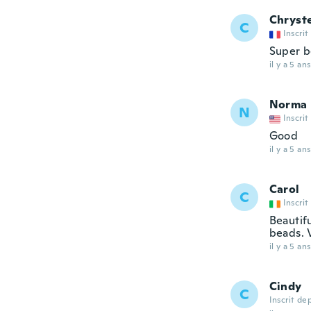
Chryste
C
Inscrit
Super 
il y a 5 ans
Norma
N
Inscrit
Good
il y a 5 ans
Carol
C
Inscrit
Beautif
beads. 
il y a 5 ans
Cindy
C
Inscrit de