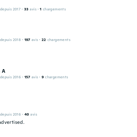
 depuis 2017
·
33
avis
·
1
chargements
e
 depuis 2018
·
197
avis
·
22
chargements
 A
 depuis 2016
·
157
avis
·
9
chargements
 depuis 2016
·
40
avis
advertised.