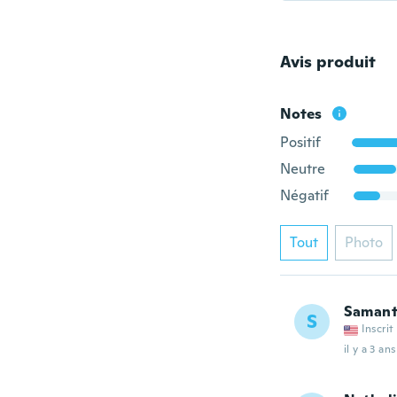
Avis produit
Notes
Positif
Neutre
Négatif
Tout
Photo
Saman
S
Inscrit
il y a 3 ans