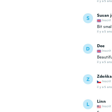
il y a 5 ans
Susan 
S
Inscrit
Bit smal
il y a 5 ans
Dee
D
Inscrit
Beautifu
il y a 5 ans
Zdeňka
Z
Inscrit
il y a 5 ans
Linn
L
Inscrit