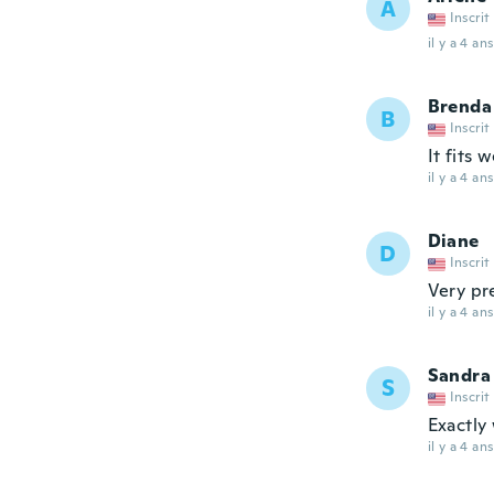
A
Inscrit
il y a 4 ans
Brenda
B
Inscrit
It fits w
il y a 4 ans
Diane
D
Inscrit
Very pr
il y a 4 ans
Sandra
S
Inscrit
Exactly 
il y a 4 ans