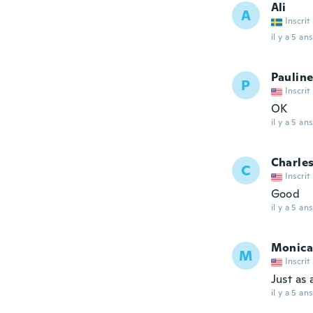
Ali
A
Inscrit
il y a 5 ans
Paulin
P
Inscrit
OK
il y a 5 ans
Charles
C
Inscrit
Good
il y a 5 ans
Monica
M
Inscrit
Just as 
il y a 5 ans