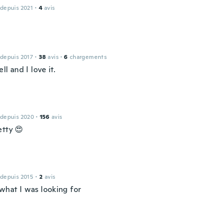
 depuis 2021
·
4
avis
 depuis 2017
·
38
avis
·
6
chargements
ell and I love it.
 depuis 2020
·
156
avis
etty 😍
 depuis 2015
·
2
avis
what I was looking for