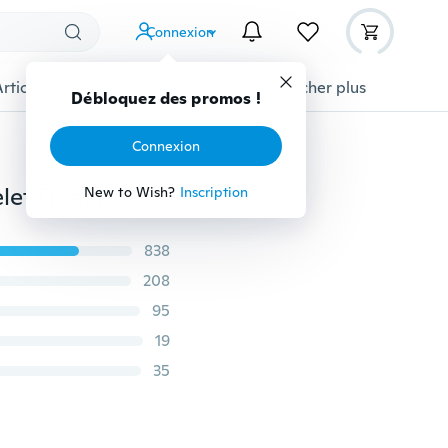
Connexion
Articles pour animaux domestiques
Afficher plus
Débloquez des promos !
Connexion
1PC 6mm Blanc éléphant blanc perles turquoise Bracelet Tibet pendentif pendentif bracelet élastique
New to Wish?
Inscription
838
208
95
19
35