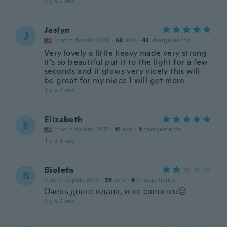
il y a 6 ans
Jaslyn
J
Inscrit depuis 2020
·
68
avis
·
43
chargements
Very lovely a little heavy made very strong
it's so beautiful put it to the light for a few
seconds and it glows very nicely this will
be great for my niece I will get more
il y a 6 ans
Elizabeth
E
Inscrit depuis 2017
·
11
avis
·
1
chargements
il y a 6 ans
Bioleta
B
Inscrit depuis 2019
·
35
avis
·
4
chargements
Очень долго ждала, и не светится😥
il y a 6 ans