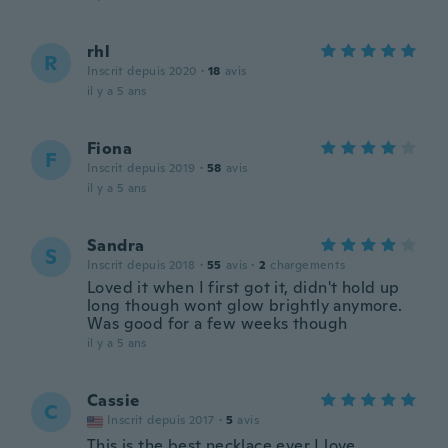
rhl
R
Inscrit depuis 2020
·
18
avis
il y a 5 ans
Fiona
F
Inscrit depuis 2019
·
58
avis
il y a 5 ans
Sandra
S
Inscrit depuis 2018
·
55
avis
·
2
chargements
Loved it when I first got it, didn't hold up
long though wont glow brightly anymore.
Was good for a few weeks though
il y a 5 ans
Cassie
C
Inscrit depuis 2017
·
5
avis
This is the best necklace ever I love