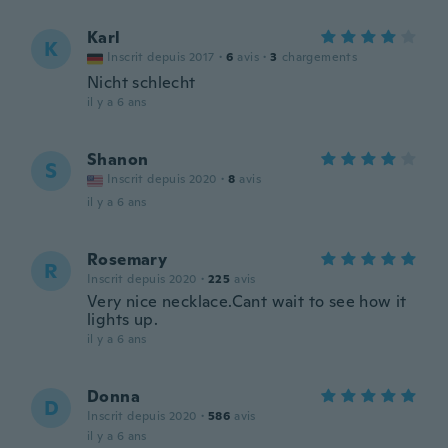
Karl
K
Inscrit depuis 2017
·
6
avis
·
3
chargements
Nicht schlecht
il y a 6 ans
Shanon
S
Inscrit depuis 2020
·
8
avis
il y a 6 ans
Rosemary
R
Inscrit depuis 2020
·
225
avis
Very nice necklace.Cant wait to see how it
lights up.
il y a 6 ans
Donna
D
Inscrit depuis 2020
·
586
avis
il y a 6 ans