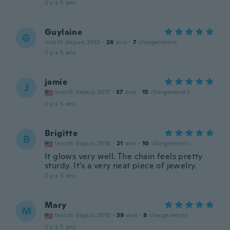
il y a 5 ans
Guylaine
G
Inscrit depuis 2015
·
26
avis
·
7
chargements
il y a 5 ans
jamie
J
Inscrit depuis 2017
·
37
avis
·
15
chargements
il y a 5 ans
Brigitte
B
Inscrit depuis 2018
·
21
avis
·
10
chargements
It glows very well. The chain feels pretty
sturdy. It's a very neat piece of jewelry.
il y a 5 ans
Mary
M
Inscrit depuis 2015
·
39
avis
·
8
chargements
il y a 5 ans