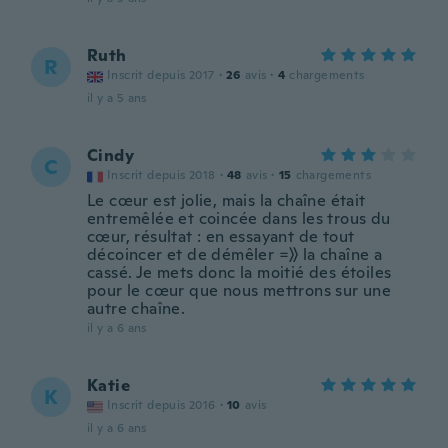
Ruth
R
Inscrit depuis 2017
·
26
avis
·
4
chargements
il y a 5 ans
Cindy
C
Inscrit depuis 2018
·
48
avis
·
15
chargements
Le cœur est jolie, mais la chaîne était
entremêlée et coincée dans les trous du
cœur, résultat : en essayant de tout
décoincer et de démêler =》 la chaîne a
cassé. Je mets donc la moitié des étoiles
pour le cœur que nous mettrons sur une
autre chaîne.
il y a 6 ans
Katie
K
Inscrit depuis 2016
·
10
avis
il y a 6 ans