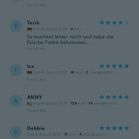
il y a 5 ans
Tarik
T
Inscrit depuis 2020
·
3
avis
Es leuchtet leider nicht und habe die
falsche Farbe bekommen...
il y a 5 ans
Isa
I
Inscrit depuis 2018
·
16
avis
·
2
chargements
il y a 5 ans
ANNY
A
Inscrit depuis 2020
·
128
avis
·
74
chargements
il y a 5 ans
Debbie
D
Inscrit depuis 2018
·
17
avis
·
4
chargements