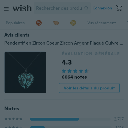
Connexion
Populaires
Vus récemment
Avis clients
Pendentif en Zircon Coeur Zircon Argent Plaqué Cuivre Lumineux Pendentif Fée Ronde Magique Collier Cercle Lumineux
ÉVALUATION GÉNÉRALE
4.3
6064 notes
Voir les détails du produit
Notes
3,717
1,113