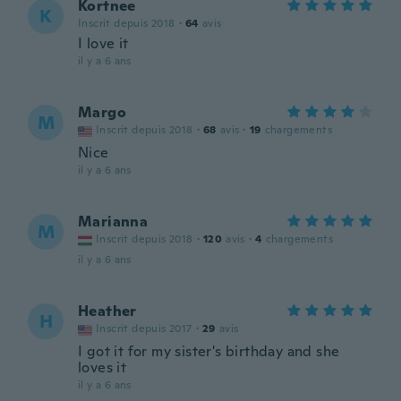
Kortnee
K
Inscrit depuis 2018
·
64
avis
I love it
il y a 6 ans
Margo
M
Inscrit depuis 2018
·
68
avis
·
19
chargements
Nice
il y a 6 ans
Marianna
M
Inscrit depuis 2018
·
120
avis
·
4
chargements
il y a 6 ans
Heather
H
Inscrit depuis 2017
·
29
avis
I got it for my sister's birthday and she
loves it
il y a 6 ans