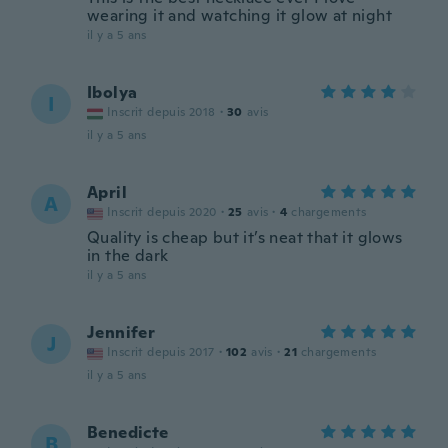
wearing it and watching it glow at night
il y a 5 ans
Ibolya
I
Inscrit depuis 2018
·
30
avis
il y a 5 ans
April
A
Inscrit depuis 2020
·
25
avis
·
4
chargements
Quality is cheap but it’s neat that it glows
in the dark
il y a 5 ans
Jennifer
J
Inscrit depuis 2017
·
102
avis
·
21
chargements
il y a 5 ans
Benedicte
B