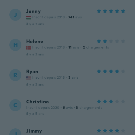
Jenny
J
Inscrit depuis 2018
·
741
avis
il y a 3 ans
Helene
H
Inscrit depuis 2018
·
11
avis
·
2
chargements
il y a 3 ans
Ryan
R
Inscrit depuis 2018
·
3
avis
il y a 3 ans
Christina
C
Inscrit depuis 2020
·
6
avis
·
3
chargements
il y a 5 ans
Jimmy
J