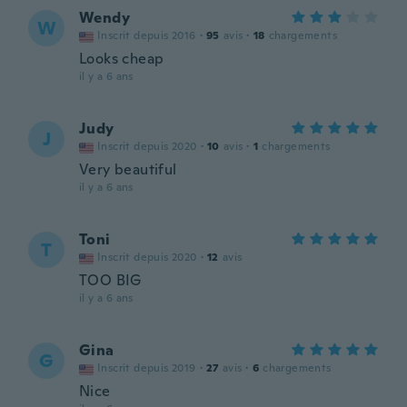
Wendy
W
Inscrit depuis 2016
·
95
avis
·
18
chargements
Looks cheap
il y a 6 ans
Judy
J
Inscrit depuis 2020
·
10
avis
·
1
chargements
Very beautiful
il y a 6 ans
Toni
T
Inscrit depuis 2020
·
12
avis
TOO BIG
il y a 6 ans
Gina
G
Inscrit depuis 2019
·
27
avis
·
6
chargements
Nice