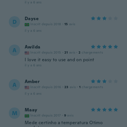
il y a 6 ans
Dayse
D
Inscrit depuis 2018
·
15
avis
il y a 6 ans
Awilda
A
Inscrit depuis 2015
·
21
avis
·
2
chargements
I love it easy to use and on point
il y a 6 ans
Amber
A
Inscrit depuis 2016
·
23
avis
·
1
chargements
il y a 6 ans
Maay
M
Inscrit depuis 2017
·
9
avis
Mede certinho a temperatura Otimo