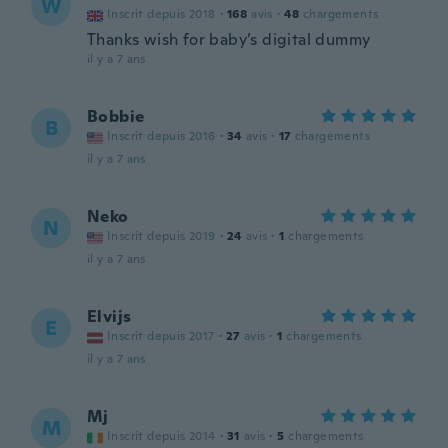
W
Inscrit depuis 2018
·
168
avis
·
48
chargements
Thanks wish for baby’s digital dummy
il y a 7 ans
Bobbie
B
Inscrit depuis 2016
·
34
avis
·
17
chargements
il y a 7 ans
Neko
N
Inscrit depuis 2019
·
24
avis
·
1
chargements
il y a 7 ans
Elvijs
E
Inscrit depuis 2017
·
27
avis
·
1
chargements
il y a 7 ans
Mj
M
Inscrit depuis 2014
·
31
avis
·
5
chargements