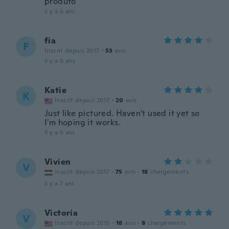
produto
il y a 6 ans
fia
F
Inscrit depuis 2017
·
53
avis
il y a 6 ans
Katie
K
Inscrit depuis 2017
·
20
avis
Just like pictured. Haven't used it yet so
I'm hoping it works.
il y a 6 ans
Vivien
V
Inscrit depuis 2017
·
75
avis
·
18
chargements
il y a 7 ans
Victoria
V
Inscrit depuis 2015
·
18
avis
·
8
chargements