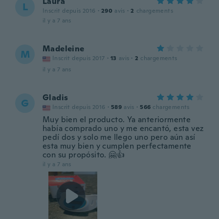
Laura
L
Inscrit depuis 2016
·
290
avis
·
2
chargements
il y a 7 ans
Madeleine
M
Inscrit depuis 2017
·
13
avis
·
2
chargements
il y a 7 ans
Gladis
G
Inscrit depuis 2016
·
589
avis
·
566
chargements
Muy bien el producto. Ya anteriormente
había comprado uno y me encantó, esta vez
pedí dos y solo me llego uno pero aún así
esta muy bien y cumplen perfectamente
con su propósito. 🤗👍
il y a 7 ans