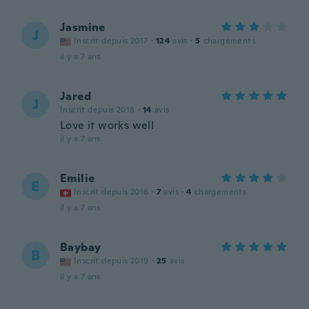
Jasmine
J
Inscrit depuis 2017
·
124
avis
·
5
chargements
il y a 7 ans
Jared
J
Inscrit depuis 2018
·
14
avis
Love it works well
il y a 7 ans
Emilie
E
Inscrit depuis 2016
·
7
avis
·
4
chargements
il y a 7 ans
Baybay
B
Inscrit depuis 2019
·
25
avis
il y a 7 ans