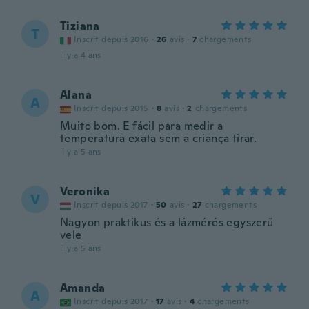
Tiziana
T
Inscrit depuis 2016
·
26
avis
·
7
chargements
il y a 4 ans
Alana
A
Inscrit depuis 2015
·
8
avis
·
2
chargements
Muito bom. E fácil para medir a
temperatura exata sem a criança tirar.
il y a 5 ans
Veronika
V
Inscrit depuis 2017
·
50
avis
·
27
chargements
Nagyon praktikus és a lázmérés egyszerű
vele
il y a 5 ans
Amanda
A
Inscrit depuis 2017
·
17
avis
·
4
chargements