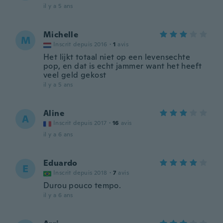
il y a 5 ans
Michelle
M
Inscrit depuis 2016
·
1
avis
Het lijkt totaal niet op een levensechte
pop, en dat is echt jammer want het heeft
veel geld gekost
il y a 5 ans
Aline
A
Inscrit depuis 2017
·
16
avis
il y a 6 ans
Eduardo
E
Inscrit depuis 2018
·
7
avis
Durou pouco tempo.
il y a 6 ans