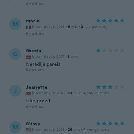
il y a 6 ans
maria
M
Inscrit depuis 2016
·
6
avis
·
2
chargements
il y a 6 ans
Gunta
G
Inscrit depuis 2017
·
3
avis
Nerādijā pāreizi
il y a 6 ans
Jeanette
J
Inscrit depuis 2015
·
23
avis
·
2
chargements
Ikke prøvd
il y a 6 ans
Missy
M
Inscrit depuis 2016
·
26
avis
·
4
chargements