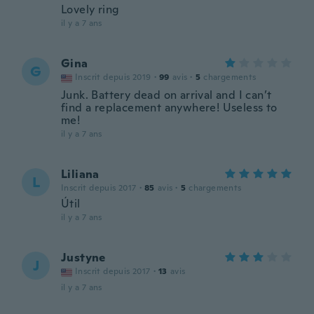
Lovely ring
il y a 7 ans
Gina
G
Inscrit depuis 2019
·
99
avis
·
5
chargements
Junk. Battery dead on arrival and I can’t
find a replacement anywhere! Useless to
me!
il y a 7 ans
Liliana
L
Inscrit depuis 2017
·
85
avis
·
5
chargements
Útil
il y a 7 ans
Justyne
J
Inscrit depuis 2017
·
13
avis
il y a 7 ans