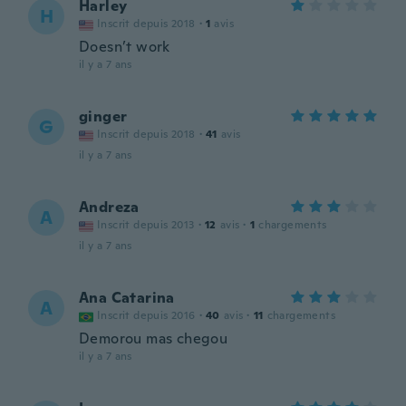
Harley
H
Inscrit depuis 2018
·
1
avis
Doesn’t work
il y a 7 ans
ginger
G
Inscrit depuis 2018
·
41
avis
il y a 7 ans
Andreza
A
Inscrit depuis 2013
·
12
avis
·
1
chargements
il y a 7 ans
Ana Catarina
A
Inscrit depuis 2016
·
40
avis
·
11
chargements
Demorou mas chegou
il y a 7 ans