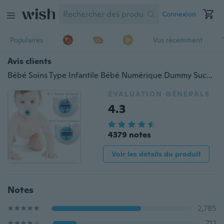
Connexion
Populaires
Vus récemment
Avis clients
Bébé Soins Type Infantile Bébé Numérique Dummy Sucette Thermomètre Sucette Mamelon Sûr Pratique
ÉVALUATION GÉNÉRALE
4.3
4379 notes
Voir les détails du produit
Notes
2,785
712