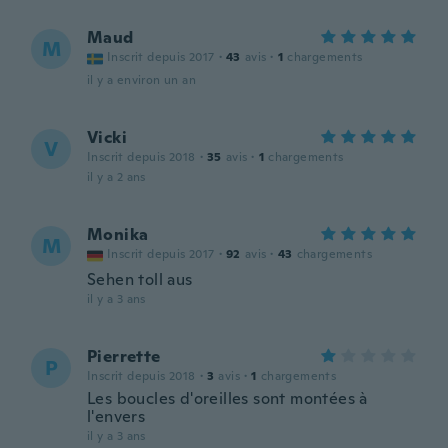
Maud
M
Inscrit depuis 2017
·
43
avis
·
1
chargements
il y a environ un an
Vicki
V
Inscrit depuis 2018
·
35
avis
·
1
chargements
il y a 2 ans
Monika
M
Inscrit depuis 2017
·
92
avis
·
43
chargements
Sehen toll aus
il y a 3 ans
Pierrette
P
Inscrit depuis 2018
·
3
avis
·
1
chargements
Les boucles d'oreilles sont montées à
l'envers
il y a 3 ans