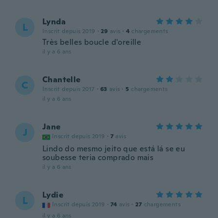
Lynda
L
Inscrit depuis 2019
·
29
avis
·
4
chargements
Très belles boucle d'oreille
il y a 6 ans
Chantelle
C
Inscrit depuis 2017
·
63
avis
·
5
chargements
il y a 6 ans
Jane
J
Inscrit depuis 2019
·
7
avis
Lindo do mesmo jeito que está lá se eu
soubesse teria comprado mais
il y a 6 ans
Lydie
L
Inscrit depuis 2019
·
74
avis
·
27
chargements
il y a 6 ans