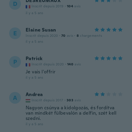
DESREUMAUX
D
Inscrit depuis 2019
·
104
avis
il y a 5 ans
Elaine Susan
E
Inscrit depuis 2020
·
70
avis
·
8
chargements
il y a 5 ans
Patrick
P
Inscrit depuis 2020
·
140
avis
Je vais l'offrir
il y a 5 ans
Andrea
A
Inscrit depuis 2017
·
303
avis
Nagyon csúnya a kidolgozás, és fordítva
van mindkét fülbevalón a delfin, szét kell
szedni.
il y a 5 ans