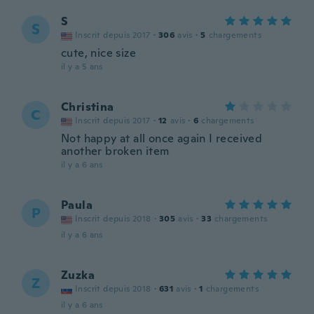
S
S
Inscrit depuis 2017
·
306
avis
·
5
chargements
cute, nice size
il y a 5 ans
Christina
C
Inscrit depuis 2017
·
12
avis
·
6
chargements
Not happy at all once again I received
another broken item
il y a 6 ans
Paula
P
Inscrit depuis 2018
·
305
avis
·
33
chargements
il y a 6 ans
Zuzka
Z
Inscrit depuis 2018
·
631
avis
·
1
chargements
il y a 6 ans