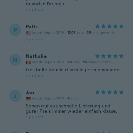
quand je l'ai reçu
il y a 3 ans
Patti
P
Inscrit depuis 2019
·
1207
avis
·
20
chargements
il y a 3 ans
Nathalie
N
Inscrit depuis 2019
·
80
avis
·
19
chargements
très belle boucle d oreille je recommande
il y a 3 ans
Jan
J
Inscrit depuis 2019
·
6
avis
Sehen gut aus schnelle Lieferung und
guter Preis immer wieder einfach klasse.
il y a 3 ans