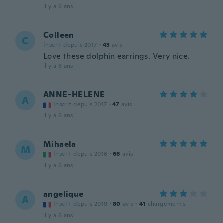
il y a 6 ans
Colleen
C
Inscrit depuis 2017
·
43
avis
Love these dolphin earrings. Very nice.
il y a 6 ans
ANNE-HELENE
A
Inscrit depuis 2017
·
47
avis
il y a 6 ans
Mihaela
M
Inscrit depuis 2016
·
66
avis
il y a 6 ans
angelique
A
Inscrit depuis 2019
·
80
avis
·
41
chargements
il y a 6 ans