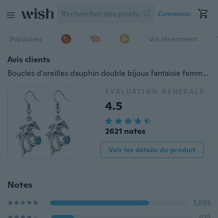
Connexion
Populaires
Vus récemment
Avis clients
Boucles d'oreilles dauphin double bijoux fantaisie femmes en strass boucles d'oreilles crochets pendants en strass
ÉVALUATION GÉNÉRALE
4.5
2621 notes
Voir les détails du produit
Notes
1,893
415