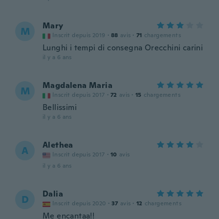
Mary
M
Inscrit depuis 2019
·
88
avis
·
71
chargements
Lunghi i tempi di consegna Orecchini carini
il y a 6 ans
Magdalena Maria
M
Inscrit depuis 2017
·
72
avis
·
15
chargements
Bellissimi
il y a 6 ans
Alethea
A
Inscrit depuis 2017
·
10
avis
il y a 6 ans
Dalia
D
Inscrit depuis 2020
·
37
avis
·
12
chargements
Me encantaa!!