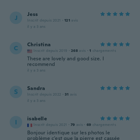
Jess
J
Inscrit depuis 2021
·
121
avis
il y a 3 ans
Christina
C
Inscrit depuis 2019
·
268
avis
·
1
chargements
These are lovely and good size. I
recommend
il y a 3 ans
Sandra
S
Inscrit depuis 2022
·
31
avis
il y a 3 ans
isabelle
I
Inscrit depuis 2021
·
79
avis
·
69
chargements
Bonjour identique sur les photos le
problème c'est que la pierre est cassée