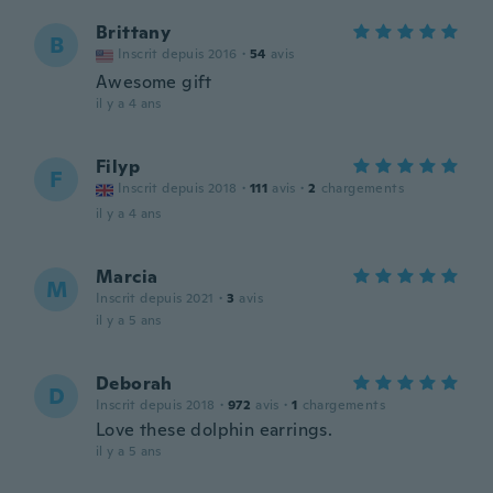
Brittany
B
Inscrit depuis 2016
·
54
avis
Awesome gift
il y a 4 ans
Filyp
F
Inscrit depuis 2018
·
111
avis
·
2
chargements
il y a 4 ans
Marcia
M
Inscrit depuis 2021
·
3
avis
il y a 5 ans
Deborah
D
Inscrit depuis 2018
·
972
avis
·
1
chargements
Love these dolphin earrings.
il y a 5 ans