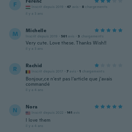
Ferenc
F
Inscrit depuis 2019
·
47
avis
·
8
chargements
il y a 3 ans
Michelle
M
Inscrit depuis 2019
·
561
avis
·
3
chargements
Very cute. Love these. Thanks Wish!!
il y a 3 ans
Rachid
R
Inscrit depuis 2017
·
7
avis
·
1
chargements
Bonjour,ce n'est pas l'article que j'avais
commandé
il y a 4 ans
Nora
N
Inscrit depuis 2022
·
141
avis
I love them
il y a 4 ans