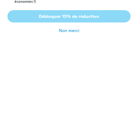
économies !)
Jacqueline
J
Inscrit depuis 2016
·
17
avis
Débloquer 15% de réduction
It was good
il y a 6 ans
Non merci
Mary
M
Inscrit depuis 2020
·
41
avis
My daughter love them thank you wist
il y a 6 ans
STACI
S
Inscrit depuis 2019
·
13
avis
·
1
chargements
il y a 6 ans
Joel
J
Inscrit depuis 2020
·
17
avis
Superbe
il y a 6 ans