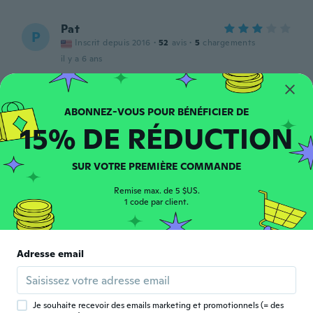
Pat
P
Inscrit depuis 2016
·
52
avis
·
5
chargements
il y a 6 ans
John
J
Inscrit depuis 2019
·
115
avis
·
4
chargements
15% DE RÉDUCTION
il y a 6 ans
SUR VOTRE PREMIÈRE COMMANDE
Olivier
O
Inscrit depuis 2017
·
139
avis
Remise max. de 5 $US.
il y a 6 ans
1 code par client.
Sandra
S
Inscrit depuis 2017
·
38
avis
·
2
chargements
Adresse email
Billig gemacht.. Aber für den Preis.. Okay
il y a 6 ans
Je souhaite recevoir des emails marketing et promotionnels (= des