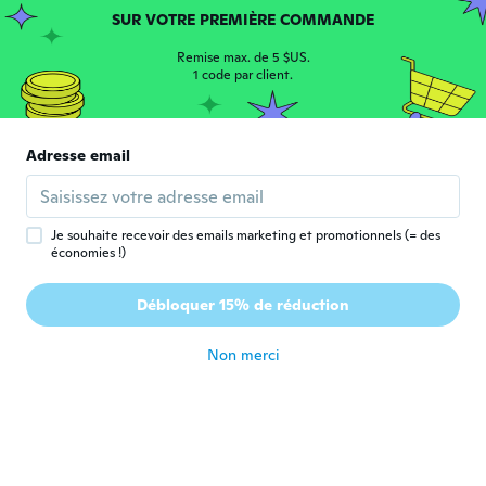
SUR VOTRE PREMIÈRE COMMANDE
Muito lindo
il y a 5 ans
Remise max. de 5 $US.
1 code par client.
samantha
S
Inscrit depuis 2018
·
5
avis
·
2
chargements
Adresse email
It is a nice set but the clasp broke the first
day taking off
il y a 5 ans
Je souhaite recevoir des emails marketing et promotionnels (= des
économies !)
robert 54
R
Inscrit depuis 2020
·
55
avis
·
6
chargements
Débloquer 15% de réduction
Excelente 👍
il y a 6 ans
Non merci
Jeremy
J
Inscrit depuis 2020
·
7
avis
·
4
chargements
Chain better than thr pendants which are
tiny and cheap looking
il y a 6 ans