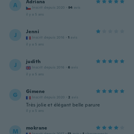
Adriana
A
Inscrit depuis 2020
·
94
avis
il y a 5 ans
Jenni
J
Inscrit depuis 2016
·
1
avis
il y a 5 ans
judith
J
Inscrit depuis 2016
·
6
avis
il y a 5 ans
Gimene
G
Inscrit depuis 2020
·
2
avis
Très jolie et élégant belle parure
il y a 5 ans
mokrane
M
Inscrit depuis 2017
·
13
avis
·
1
chargements