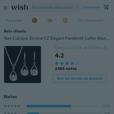
Connexion
Populaires
Vus récemment
Avis clients
1Set Cubique Zircone CZ Élégant Pendentif Collier Boucles D'oreilles Ensemble de Bijoux
ÉVALUATION GÉNÉRALE
4.2
2465 notes
Voir les détails du produit
Notes
1,521
416