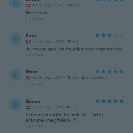
L
Inscrit depuis 2015
·
99
avis
Wert nice
il y a 5 ans
Fara
F
Inscrit depuis 2020
·
11
avis
Je trouve que les boucles sont trop petites
il y a 5 ans
Rose
R
Inscrit depuis 2017
·
15
avis
·
2
chargements
il y a 5 ans
Báron
B
Inscrit depuis 2017
·
9
avis
Szép és mutatós termék. Ár - érték
aránynak megfelelő. 🙂
il y a 5 ans