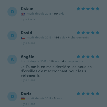
Dokun
D
Inscrit depuis 2018
·
50
avis
il y a 2 ans
David
D
Inscrit depuis 2018
·
184
avis
·
4
chargements
il y a 4 ans
Angèle
A
Inscrit depuis 2017
·
116
avis
·
4
chargements
Je l'aime bien mais derrière les boucles
d'oreilles c'est accrochant pour les s
vêtements
il y a 5 ans
Doris
D
Inscrit depuis 2017
·
3
avis
il y a 5 ans