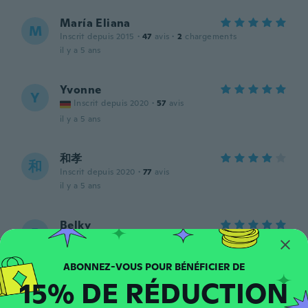
María Eliana
M
Inscrit depuis 2015
·
47
avis
·
2
chargements
il y a 5 ans
Yvonne
Y
Inscrit depuis 2020
·
57
avis
il y a 5 ans
和孝
和
Inscrit depuis 2020
·
77
avis
il y a 5 ans
Belky
B
Inscrit depuis 2015
·
8
avis
·
1
chargements
il y a 5 ans
15% DE RÉDUCTION
Michelly
M
Inscrit depuis 2019
·
6
avis
·
5
chargements