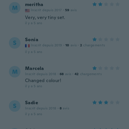
meritha
M
Inscrit depuis 2017
·
59
avis
Very, very tiny set.
il y a 5 ans
Sonia
S
Inscrit depuis 2019
·
10
avis
·
2
chargements
il y a 5 ans
Marcela
M
Inscrit depuis 2018
·
68
avis
·
42
chargements
Changed colour!
il y a 5 ans
Sadie
S
Inscrit depuis 2018
·
8
avis
il y a 5 ans