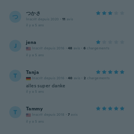
つかさ
つ
Inscrit depuis 2020
·
11
avis
il y a 5 ans
jena
J
Inscrit depuis 2016
·
48
avis
·
6
chargements
il y a 5 ans
Tanja
T
Inscrit depuis 2016
·
40
avis
·
2
chargements
alles super danke
il y a 5 ans
Tammy
T
Inscrit depuis 2018
·
7
avis
il y a 5 ans