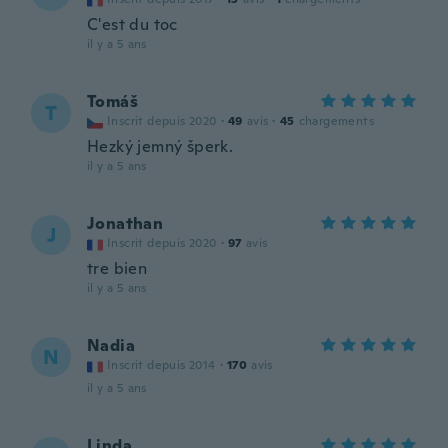
C'est du toc
il y a 5 ans
Tomáš
T
Inscrit depuis 2020
·
49
avis
·
45
chargements
Hezký jemný šperk.
il y a 5 ans
Jonathan
J
Inscrit depuis 2020
·
97
avis
tre bien
il y a 5 ans
Nadia
N
Inscrit depuis 2014
·
170
avis
il y a 5 ans
Linda