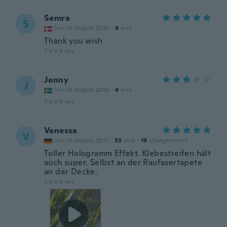
Semra
S
Inscrit depuis 2015
·
6
avis
Thank you wish
il y a 6 ans
Jenny
J
Inscrit depuis 2018
·
6
avis
il y a 6 ans
Vanessa
V
Inscrit depuis 2017
·
33
avis
·
19
chargements
Toller Hologramm Effekt. Klebestreifen hält
auch super. Selbst an der Raufasertapete
an der Decke.
il y a 6 ans