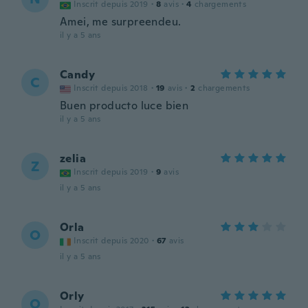
Inscrit depuis 2019
·
8
avis
·
4
chargements
Amei, me surpreendeu.
il y a 5 ans
Candy
C
Inscrit depuis 2018
·
19
avis
·
2
chargements
Buen producto luce bien
il y a 5 ans
zelia
Z
Inscrit depuis 2019
·
9
avis
il y a 5 ans
Orla
O
Inscrit depuis 2020
·
67
avis
il y a 5 ans
Orly
O