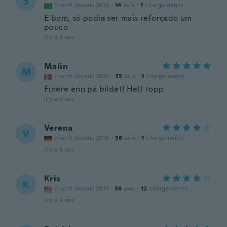
S
Inscrit depuis 2018
·
14
avis
·
1
chargements
E bom, só podia ser mais reforçado um
pouco
il y a 6 ans
Malin
M
Inscrit depuis 2015
·
35
avis
·
1
chargements
Finere enn på bildet! Helt topp
il y a 6 ans
Verena
V
Inscrit depuis 2016
·
36
avis
·
1
chargements
il y a 6 ans
Kris
K
Inscrit depuis 2017
·
38
avis
·
12
chargements
il y a 6 ans