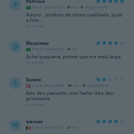
Patricia
P
Inscrit depuis 2017
·
8
avis
·
5
chargements
Adorei , produto de ótima qualidade, igual
a foto .
il y a 6 ans
Deusimar
D
Inscrit depuis 2019
·
6
avis
Achei pequena, pensei que era mais larga
il y a 6 ans
Sanne
S
Inscrit depuis 2016
·
15
avis
·
6
chargements
Ikke den pæneste, men heller ikke den
grimmeste.
il y a 6 ans
werner
W
Inscrit depuis 2017
·
2
avis