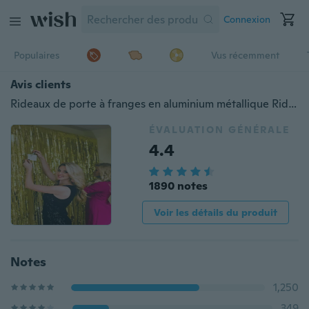
Connexion
Populaires
Vus récemment
Avis clients
Rideaux de porte à franges en aluminium métallique Rideaux de porte Party/Noël/ Anniversaire/Mariage Accessoires pour cabines photo Arrière-plan 1M*2M
ÉVALUATION GÉNÉRALE
4.4
1890 notes
Voir les détails du produit
Notes
1,250
349