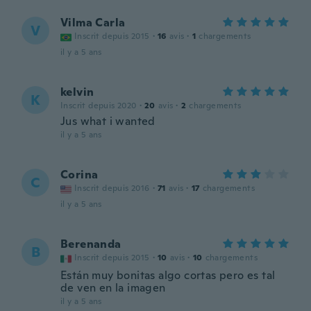
Vilma Carla
V
Inscrit depuis 2015
·
16
avis
·
1
chargements
il y a 5 ans
kelvin
K
Inscrit depuis 2020
·
20
avis
·
2
chargements
Jus what i wanted
il y a 5 ans
Corina
C
Inscrit depuis 2016
·
71
avis
·
17
chargements
il y a 5 ans
Berenanda
B
Inscrit depuis 2015
·
10
avis
·
10
chargements
Están muy bonitas algo cortas pero es tal
de ven en la imagen
il y a 5 ans