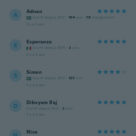
Adnan
A
Inscrit depuis 2017
·
104
avis
·
78
chargements
il y a 3 ans
Esperanza
E
Inscrit depuis 2015
·
2
avis
il y a 4 ans
Simon
S
Inscrit depuis 2017
·
125
avis
il y a 4 ans
Dibvyam Raj
D
Inscrit depuis 2021
·
2
avis
il y a 5 ans
Nice
N