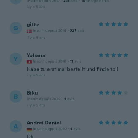
Inscrit depuis 2017
·
215
avis
·
13
chargements
il y a 5 ans
gitte
G
Inscrit depuis 2016
·
527
avis
il y a 5 ans
Yohana
Y
Inscrit depuis 2018
·
11
avis
Habe zu erst mal bestellt und finde toll
il y a 5 ans
Biku
B
Inscrit depuis 2020
·
4
avis
il y a 5 ans
Andrei Daniel
A
Inscrit depuis 2020
·
6
avis
Ok