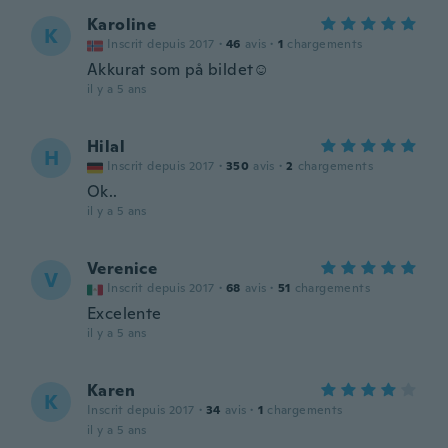
Karoline
K
Inscrit depuis 2017
·
46
avis
·
1
chargements
Akkurat som på bildet☺️
il y a 5 ans
Hilal
H
Inscrit depuis 2017
·
350
avis
·
2
chargements
Ok..
il y a 5 ans
Verenice
V
Inscrit depuis 2017
·
68
avis
·
51
chargements
Excelente
il y a 5 ans
Karen
K
Inscrit depuis 2017
·
34
avis
·
1
chargements
il y a 5 ans