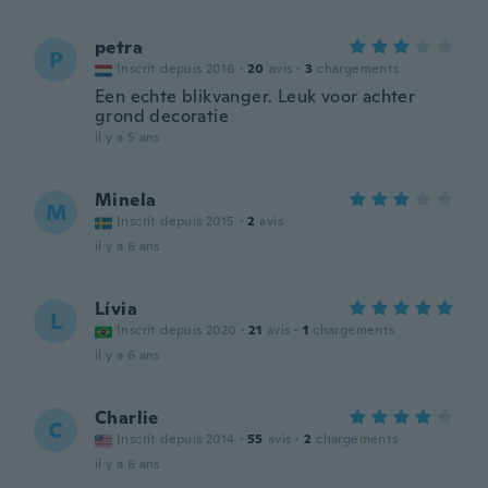
petra
P
Inscrit depuis 2016
·
20
avis
·
3
chargements
Een echte blikvanger. Leuk voor achter
grond decoratie
il y a 5 ans
Minela
M
Inscrit depuis 2015
·
2
avis
il y a 6 ans
Lívia
L
Inscrit depuis 2020
·
21
avis
·
1
chargements
il y a 6 ans
Charlie
C
Inscrit depuis 2014
·
55
avis
·
2
chargements
il y a 6 ans