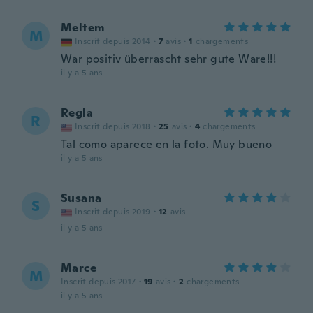
Meltem
M
Inscrit depuis 2014
·
7
avis
·
1
chargements
War positiv überrascht sehr gute Ware!!!
il y a 5 ans
Regla
R
Inscrit depuis 2018
·
25
avis
·
4
chargements
Tal como aparece en la foto. Muy bueno
il y a 5 ans
Susana
S
Inscrit depuis 2019
·
12
avis
il y a 5 ans
Marce
M
Inscrit depuis 2017
·
19
avis
·
2
chargements
il y a 5 ans