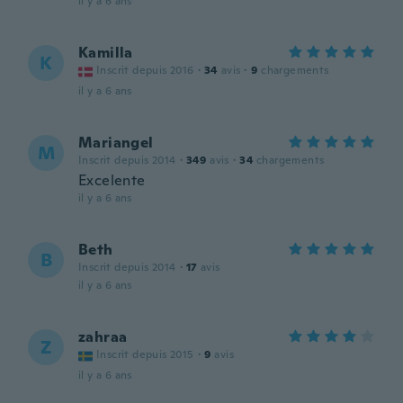
il y a 6 ans
Kamilla
K
Inscrit depuis 2016
·
34
avis
·
9
chargements
il y a 6 ans
Mariangel
M
Inscrit depuis 2014
·
349
avis
·
34
chargements
Excelente
il y a 6 ans
Beth
B
Inscrit depuis 2014
·
17
avis
il y a 6 ans
zahraa
Z
Inscrit depuis 2015
·
9
avis
il y a 6 ans