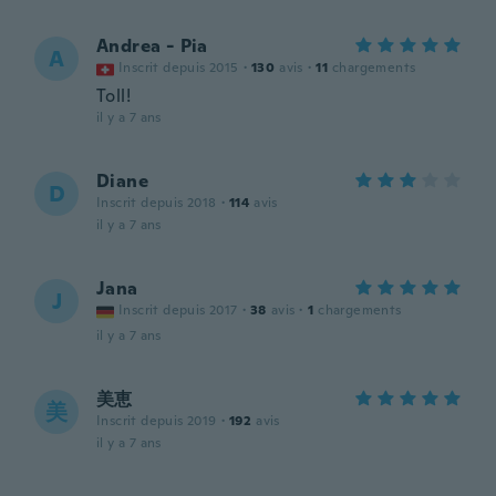
Andrea - Pia
A
Inscrit depuis 2015
·
130
avis
·
11
chargements
Toll!
il y a 7 ans
Diane
D
Inscrit depuis 2018
·
114
avis
il y a 7 ans
Jana
J
Inscrit depuis 2017
·
38
avis
·
1
chargements
il y a 7 ans
美恵
美
Inscrit depuis 2019
·
192
avis
il y a 7 ans