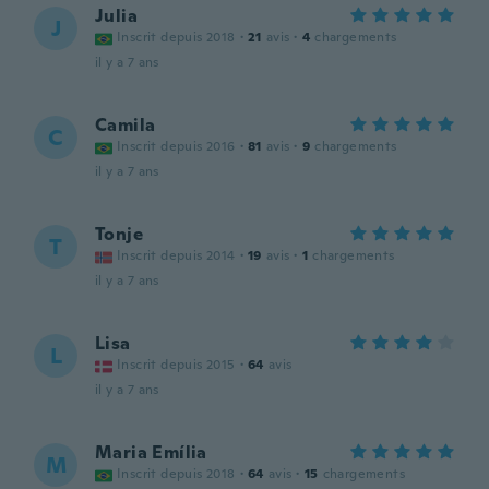
Julia
J
Inscrit depuis 2018
·
21
avis
·
4
chargements
il y a 7 ans
Camila
C
Inscrit depuis 2016
·
81
avis
·
9
chargements
il y a 7 ans
Tonje
T
Inscrit depuis 2014
·
19
avis
·
1
chargements
il y a 7 ans
Lisa
L
Inscrit depuis 2015
·
64
avis
il y a 7 ans
Maria Emília
M
Inscrit depuis 2018
·
64
avis
·
15
chargements