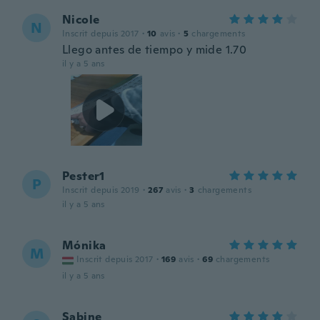
Nicole
N
Inscrit depuis 2017
·
10
avis
·
5
chargements
Llego antes de tiempo y mide 1.70
il y a 5 ans
Pester1
P
Inscrit depuis 2019
·
267
avis
·
3
chargements
il y a 5 ans
Mónika
M
Inscrit depuis 2017
·
169
avis
·
69
chargements
il y a 5 ans
Sabine