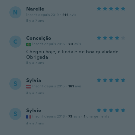
Narelle
N
Inscrit depuis 2019
·
414
avis
il y a 7 ans
Conceição
C
Inscrit depuis 2016
·
20
avis
Chegou hoje, é linda e de boa qualidade.
Obrigada
il y a 7 ans
Sylvia
S
Inscrit depuis 2015
·
161
avis
il y a 7 ans
Sylvie
S
Inscrit depuis 2018
·
73
avis
·
1
chargements
il y a 7 ans