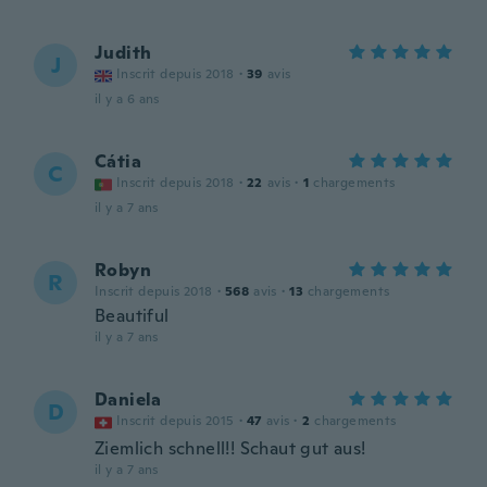
Judith
J
Inscrit depuis 2018
·
39
avis
il y a 6 ans
Cátia
C
Inscrit depuis 2018
·
22
avis
·
1
chargements
il y a 7 ans
Robyn
R
Inscrit depuis 2018
·
568
avis
·
13
chargements
Beautiful
il y a 7 ans
Daniela
D
Inscrit depuis 2015
·
47
avis
·
2
chargements
Ziemlich schnell!! Schaut gut aus!
il y a 7 ans