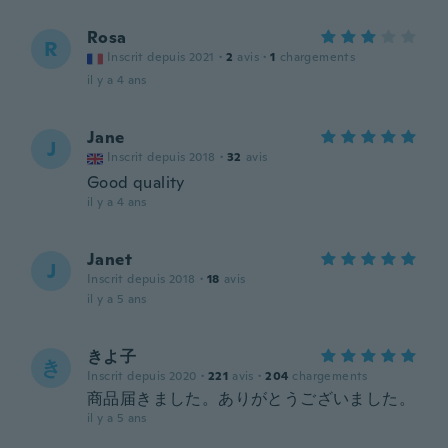
Rosa
R
Inscrit depuis 2021
·
2
avis
·
1
chargements
il y a 4 ans
Jane
J
Inscrit depuis 2018
·
32
avis
Good quality
il y a 4 ans
Janet
J
Inscrit depuis 2018
·
18
avis
il y a 5 ans
きよ子
き
Inscrit depuis 2020
·
221
avis
·
204
chargements
商品届きました。ありがとうございました。
il y a 5 ans