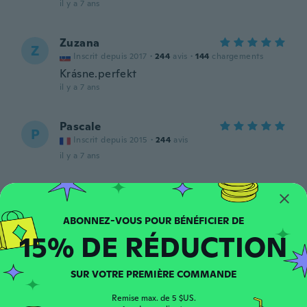
il y a 7 ans
Zuzana
Z
Inscrit depuis 2017
·
244
avis
·
144
chargements
Krásne.perfekt
il y a 7 ans
Pascale
P
Inscrit depuis 2015
·
244
avis
il y a 7 ans
Conny
C
Inscrit depuis 2018
·
70
avis
·
1
chargements
Ganz schön groß, sieht gut aus
15% DE RÉDUCTION
il y a 7 ans
SUR VOTRE PREMIÈRE COMMANDE
Gabriella Andrea
G
Inscrit depuis 2018
·
352
avis
·
4
chargements
Remise max. de 5 $US.