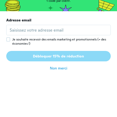
Nagyon szép , tökéletes.
1 code par client.
il y a 7 ans
Adresse email
Angelica
A
Inscrit depuis 2017
·
1
avis
il y a 7 ans
Je souhaite recevoir des emails marketing et promotionnels (= des
économies !)
Szikoráné
S
Inscrit depuis 2015
·
91
avis
·
11
chargements
Débloquer 15% de réduction
Csodaszép, vastag anyag.
il y a 7 ans
Non merci
Yaritza
Y
Inscrit depuis 2018
·
31
avis
·
6
chargements
Muy bonito, gracias wish
il y a 7 ans
Alice
A
Inscrit depuis 2017
·
47
avis
·
4
chargements