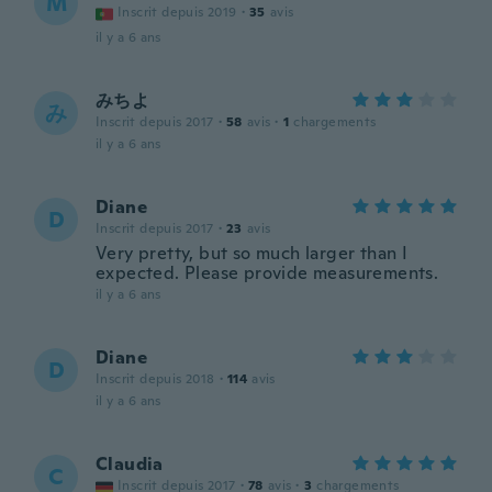
M
Inscrit depuis 2019
·
35
avis
il y a 6 ans
みちよ
み
Inscrit depuis 2017
·
58
avis
·
1
chargements
il y a 6 ans
Diane
D
Inscrit depuis 2017
·
23
avis
Very pretty, but so much larger than I
expected. Please provide measurements.
il y a 6 ans
Diane
D
Inscrit depuis 2018
·
114
avis
il y a 6 ans
Claudia
C
Inscrit depuis 2017
·
78
avis
·
3
chargements