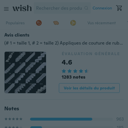
Connexion
Populaires
Vus récemment
Avis clients
(# 1 = taille 1, # 2 = taille 2) Appliques de couture de ruban de bordure en dentelle brodée blanc cassé de 2 mètres
ÉVALUATION GÉNÉRALE
4.6
1283 notes
Voir les détails du produit
Notes
963
185