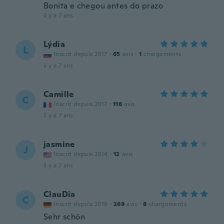
Bonita e chegou antes do prazo
il y a 7 ans
Lýdia
L
Inscrit depuis 2017
·
65
avis
·
1
chargements
il y a 7 ans
Camille
C
Inscrit depuis 2017
·
118
avis
il y a 7 ans
jasmine
J
Inscrit depuis 2014
·
12
avis
il y a 7 ans
ClauDia
C
Inscrit depuis 2016
·
269
avis
·
8
chargements
Sehr schön