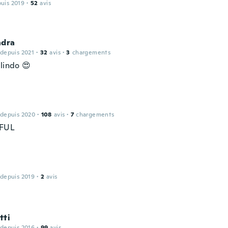
puis 2019
·
52
avis
ndra
 depuis 2021
·
32
avis
·
3
chargements
lindo 😍
 depuis 2020
·
108
avis
·
7
chargements
FUL
 depuis 2019
·
2
avis
tti
 depuis 2016
·
99
avis