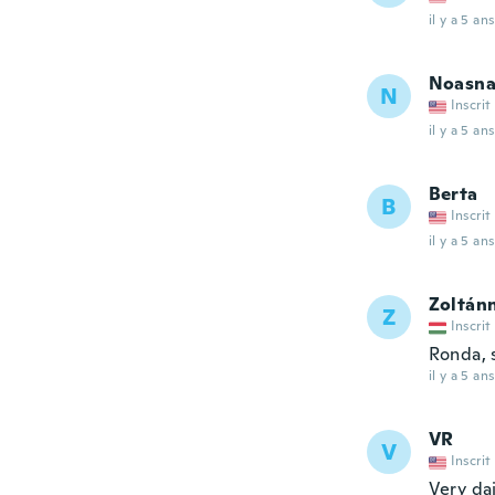
il y a 5 ans
Noasna
N
Inscrit
il y a 5 ans
Berta
B
Inscrit
il y a 5 ans
Zoltán
Z
Inscrit
Ronda, 
il y a 5 ans
VR
V
Inscrit
Very dai