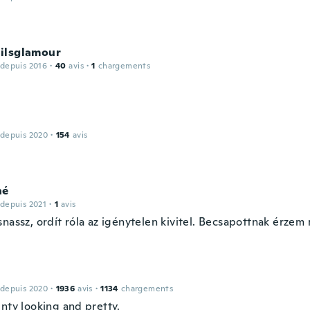
ilsglamour
 depuis 2016
·
40
avis
·
1
chargements
 depuis 2020
·
154
avis
né
 depuis 2021
·
1
avis
snassz, ordít róla az igénytelen kivitel. Becsapottnak érze
 depuis 2020
·
1936
avis
·
1134
chargements
nty looking and pretty.