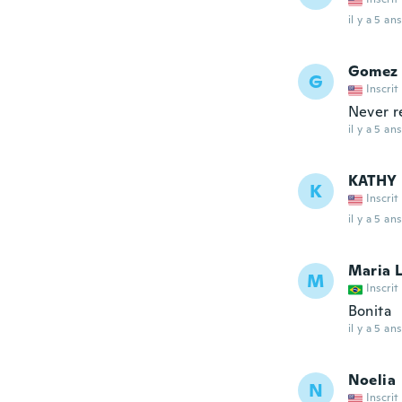
il y a 5 ans
Gomez
G
Inscrit
Never r
il y a 5 ans
KATHY
K
Inscrit
il y a 5 ans
Maria 
M
Inscrit
Bonita
il y a 5 ans
Noelia
N
Inscrit