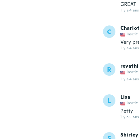
GREAT
il y a 4 ans
Charlo
C
Inscrit
Very pre
il y a 4 ans
revathi
R
Inscrit
il y a 4 ans
Lisa
L
Inscrit
Petty
il y a 5 ans
Shirley
S