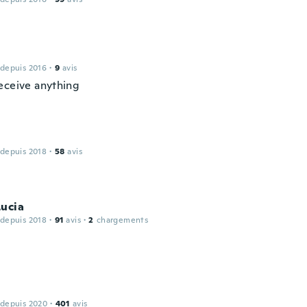
 depuis 2016
·
9
avis
eceive anything
 depuis 2018
·
58
avis
Lucia
 depuis 2018
·
91
avis
·
2
chargements
 depuis 2020
·
401
avis