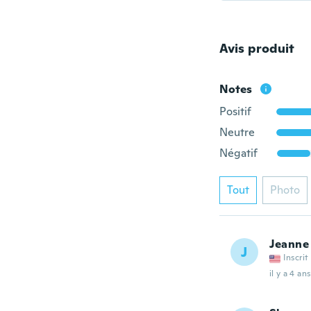
Avis produit
Notes
Positif
Neutre
Négatif
Tout
Photo
Jeanne
J
Inscrit
il y a 4 ans