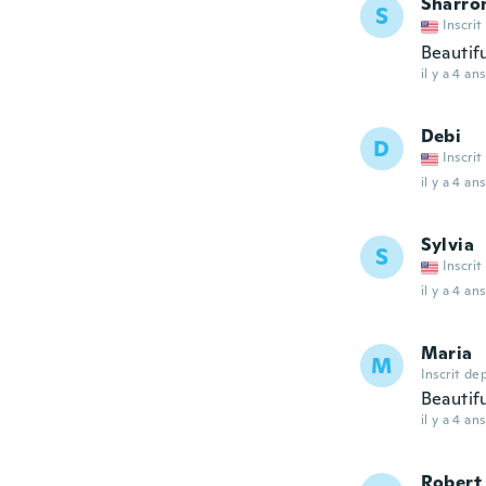
Sharro
S
Inscrit
Beautif
il y a 4 ans
Debi
D
Inscrit
il y a 4 ans
Sylvia
S
Inscrit
il y a 4 ans
Maria
M
Inscrit de
Beautif
il y a 4 ans
Robert