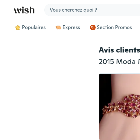
Jump to section
Populaires
Express
Section Promos
Avis client