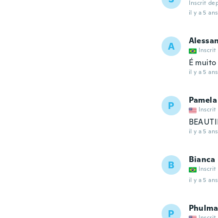
Inscrit de
il y a 5 ans
Alessa
A
Inscrit
É muito 
il y a 5 ans
Pamela
P
Inscrit
BEAUTI
il y a 5 ans
Bianca
B
Inscrit
il y a 5 ans
Phulma
P
Inscrit