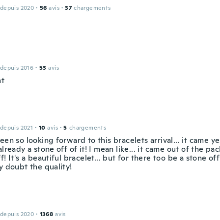
 depuis 2020
·
56
avis
·
37
chargements
 depuis 2016
·
53
avis
nt
 depuis 2021
·
10
avis
·
5
chargements
een so looking forward to this bracelets arrival... it came ye
already a stone off of it! I mean like... it came out of the pa
f! It's a beautiful bracelet... but for there too be a stone off
y doubt the quality!
 depuis 2020
·
1368
avis