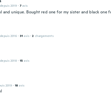
n
 depuis 2019
·
7
avis
ul and unique. Bought red one for my sister and black one f
 depuis 2016
·
31
avis
·
2
chargements
 depuis 2018
·
15
avis
puis 2019
·
18
avis
ul