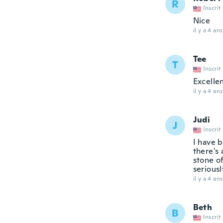
R
Inscrit
Nice
il y a 4 ans
Tee
T
Inscrit
Excelle
il y a 4 ans
Judi
J
Inscrit
I have b
there's 
stone of
seriousl
il y a 4 ans
Beth
B
Inscrit