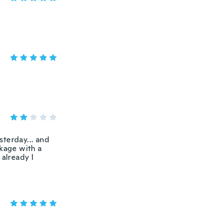
sterday... and
ckage with a
 already I