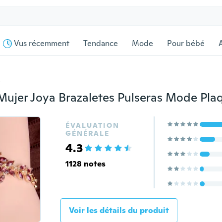
Vus récemment
Tendance
Mode
Pour bébé
s
ÉVALUATION
GÉNÉRALE
4.3
1128 notes
Voir les détails du produit