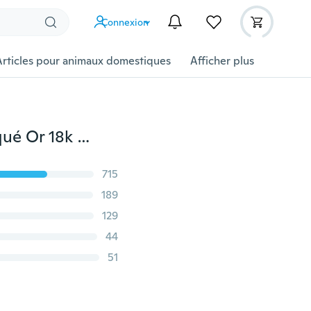
Connexion
Articles pour animaux domestiques
Afficher plus
2015 Moda Mujer Joya Brazaletes Pulseras Mode Plaqué Or 18k Feuille 5 Couleurs CZ Pierres Bracelets & Bracelets Bijoux Pour Femmes
715
189
129
44
51