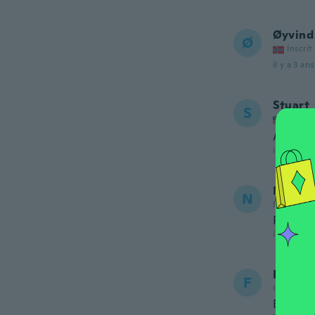
Øyvind
Ø
Inscrit
il y a 3 ans
Stuart
S
Inscrit
Arrived 
il y a 3 ans
Naldit
N
Inscrit de
Perfect
il y a 3 ans
Fernan
F
Inscrit de
Exelent