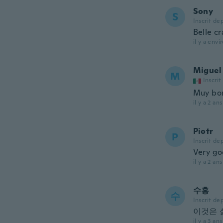
Sony
S
Inscrit de
Belle c
il y a envi
Miguel
M
Inscrit
Muy boni
il y a 2 ans
Piotr
P
Inscrit de
Very go
il y a 2 ans
수홍
수
Inscrit de
이것은 
il y a 3 ans