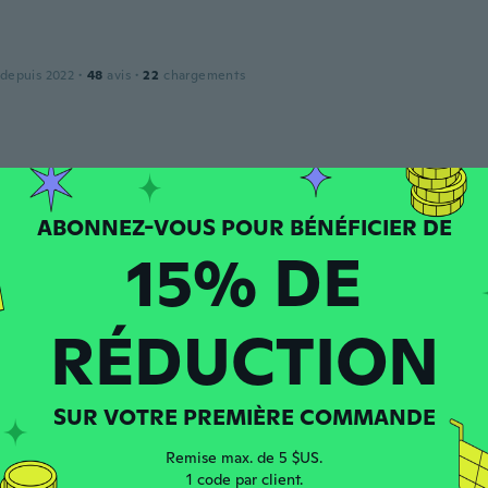
 depuis 2022
·
48
avis
·
22
chargements
 depuis 2017
·
170
avis
·
188
chargements
early. Beautiful colors!
15% DE
o
puis 2019
·
43
avis
RÉDUCTION
o
SUR VOTRE PREMIÈRE COMMANDE
do
puis 2018
·
40
avis
·
13
chargements
Remise max. de 5 $US.
e, justo lo que esperaba
1 code par client.