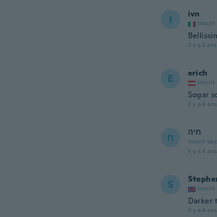
ivn
I
Inscrit
Belliss
il y a 3 ans
erich
E
Inscrit
Sogar s
il y a 4 ans
חיה
ח
Inscrit de
il y a 4 ans
Stephe
S
Inscrit
Darker 
il y a 4 ans