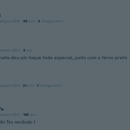
i
 depuis 2018
·
99
avis
·
3
chargements
 depuis 2022
·
6
avis
avata deu um toque todo especial, junto com o terno preto
 depuis 2012
·
21
avis
·
7
chargements
fo
 depuis 2022
·
188
avis
ibi No recibido I