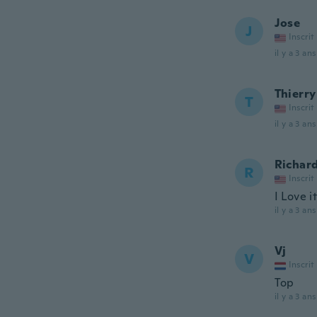
Jose
J
Inscrit
il y a 3 ans
Thierry
T
Inscrit
il y a 3 ans
Richar
R
Inscrit
I Love i
il y a 3 ans
Vj
V
Inscrit
Top
il y a 3 ans