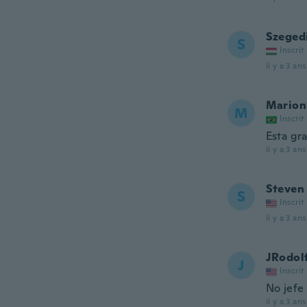
Szeged
S
Inscrit
il y a 3 ans
Marion
M
Inscrit
Esta gr
il y a 3 ans
Steven
S
Inscrit
il y a 3 ans
JRodol
J
Inscrit
No jefe 
il y a 3 ans