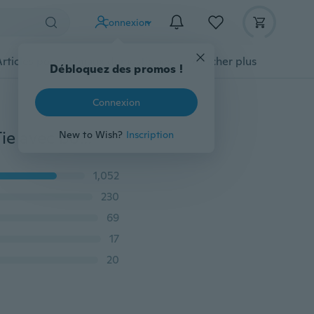
Connexion
Articles pour animaux domestiques
Afficher plus
Débloquez des promos !
Connexion
20 modèles cravate en soie Paisley pour hommes Hi-Tie avec boutons de manchette mouchoir cravate classique pour les affaires de mariage
New to Wish?
Inscription
1,052
230
69
17
20