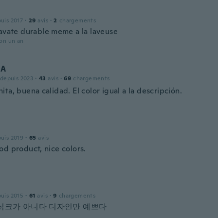
puis 2017
·
29
avis
·
2
chargements
ravate durable meme a la laveuse
ron un an
 A
 depuis 2023
·
43
avis
·
69
chargements
ta, buena calidad. El color igual a la descripción.
puis 2019
·
65
avis
od product, nice colors.
puis 2015
·
61
avis
·
9
chargements
싥크가 아니다 디자인만 예쁘다