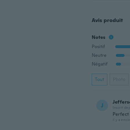
Avis produit
Notes
Positif
Neutre
Négatif
Tout
Photo
Jeffer
J
Inscrit de
Perfect 
il y a env