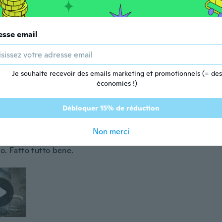
esse email
 depuis 2020
·
498
avis
Je souhaite recevoir des emails marketing et promotionnels (= des
économies !)
puis 2018
·
118
avis
Débloquer 15% de réduction
sco
Non merci
 depuis 2014
·
30
avis
·
21
chargements
o. Fatto tutto bene.