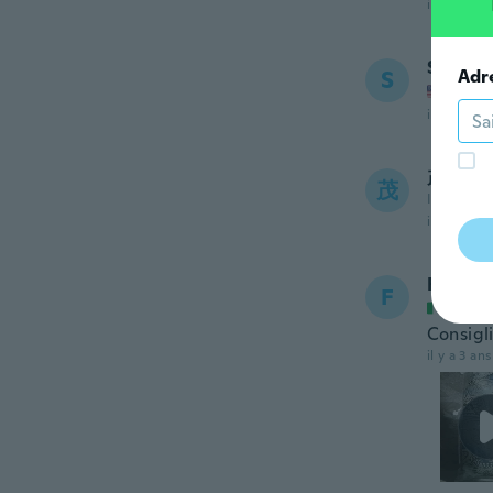
il y a 3 ans
Steven
Adr
S
Inscrit
il y a 3 ans
茂
茂
Inscrit de
il y a 3 ans
France
F
Inscrit
Consigli
il y a 3 ans