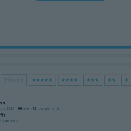
Très utile
son
puis 2020
·
66
avis
·
12
chargements
fit
iron un mois