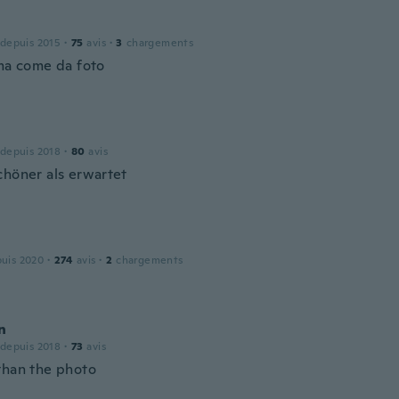
 depuis 2015
·
75
avis
·
3
chargements
ima come da foto
 depuis 2018
·
80
avis
chöner als erwartet
puis 2020
·
274
avis
·
2
chargements
n
 depuis 2018
·
73
avis
than the photo