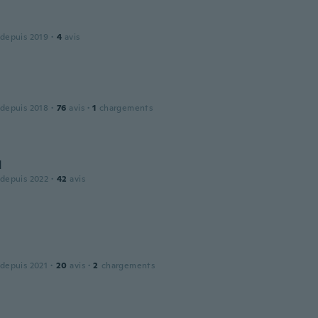
 depuis 2019
·
4
avis
 depuis 2018
·
76
avis
·
1
chargements
d
 depuis 2022
·
42
avis
t
 depuis 2021
·
20
avis
·
2
chargements