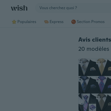
Jump to section
Populaires
Express
Section Promos
Avis client