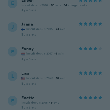
Eileen
E
Inscrit depuis 2016
·
66
avis
·
34
chargements
il y a 6 ans
Jaana
J
Inscrit depuis 2015
·
74
avis
il y a 6 ans
Fonny
F
Inscrit depuis 2017
·
6
avis
il y a 6 ans
Lisa
L
Inscrit depuis 2020
·
16
avis
il y a 6 ans
Evette
E
Inscrit depuis 2015
·
6
avis
il y a 6 ans