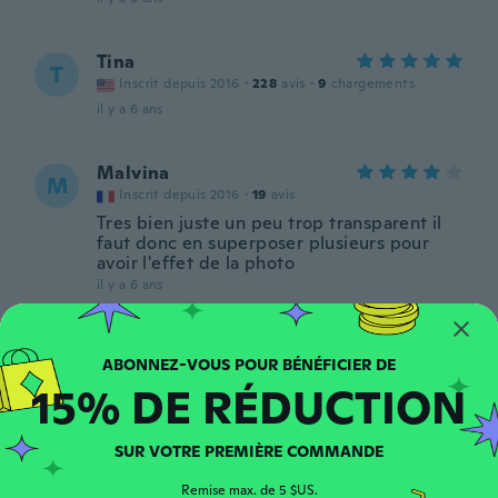
Tina
T
Inscrit depuis 2016
·
228
avis
·
9
chargements
il y a 6 ans
Malvina
M
Inscrit depuis 2016
·
19
avis
Tres bien juste un peu trop transparent il
faut donc en superposer plusieurs pour
avoir l'effet de la photo
il y a 6 ans
Charlotte
C
Inscrit depuis 2019
·
15
avis
15% DE RÉDUCTION
il y a 6 ans
SUR VOTRE PREMIÈRE COMMANDE
Adelina
A
Inscrit depuis 2018
·
23
avis
Remise max. de 5 $US.