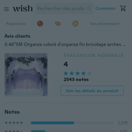
Connexion
Populaires
Vus récemment
Avis clients
0.48*5M Organza coloré d'organza fin bricolage arches de fleurs Chaise de table Décoration de table Décoration de mariage Festival Party Supplies
ÉVALUATION GÉNÉRALE
4
2543 notes
Voir les détails du produit
Notes
1,319
445