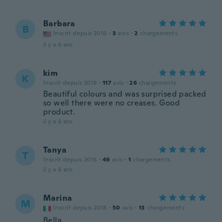
Barbara
B
Inscrit depuis 2016
·
3
avis
·
2
chargements
il y a 6 ans
kim
K
Inscrit depuis 2019
·
117
avis
·
26
chargements
Beautiful colours and was surprised packed
so well there were no creases. Good
product.
il y a 6 ans
Tanya
T
Inscrit depuis 2016
·
49
avis
·
1
chargements
il y a 6 ans
Marina
M
Inscrit depuis 2018
·
50
avis
·
13
chargements
Bella