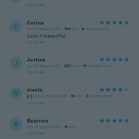
il y a 5 ans
Corina
C
Inscrit depuis 2019
·
129
avis
·
8
chargements
Love it beautiful
il y a 5 ans
Justine
J
Inscrit depuis 2015
·
207
avis
·
16
chargements
il y a 5 ans
nicola
N
Inscrit depuis 2020
·
19
avis
·
3
chargements
il y a 5 ans
Beatrice
B
Inscrit depuis 2016
·
11
avis
il y a 6 ans