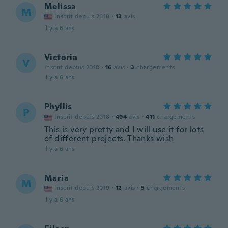
Melissa
M
Inscrit depuis 2018
·
13
avis
il y a 6 ans
Victoria
V
Inscrit depuis 2018
·
16
avis
·
3
chargements
il y a 6 ans
Phyllis
P
Inscrit depuis 2018
·
494
avis
·
411
chargements
This is very pretty and I will use it for lots
of different projects. Thanks wish
il y a 6 ans
Maria
M
Inscrit depuis 2019
·
12
avis
·
5
chargements
il y a 6 ans