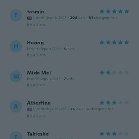
tasmin
T
Inscrit depuis 2017
·
208
avis
·
31
chargements
il y a 4 ans
Huong
H
Inscrit depuis 2019
·
9
avis
il y a 5 ans
Mida Mel
M
Inscrit depuis 2017
·
7
avis
il y a 5 ans
Albertina
A
Inscrit depuis 2015
·
25
avis
·
3
chargements
il y a 5 ans
Takiesha
T