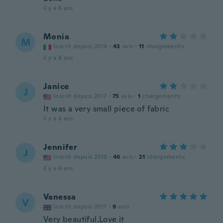
il y a 6 ans
Monia
M
Inscrit depuis 2014
·
43
avis
·
11
chargements
il y a 6 ans
Janice
J
Inscrit depuis 2017
·
75
avis
·
1
chargements
It was a very small piece of fabric
il y a 6 ans
Jennifer
J
Inscrit depuis 2016
·
46
avis
·
21
chargements
il y a 6 ans
Vanessa
V
Inscrit depuis 2017
·
9
avis
Very beautiful.Love it