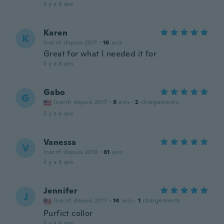
il y a 6 ans
Karen
K
Inscrit depuis 2017
·
16
avis
Great for what I needed it for
il y a 6 ans
Gabo
G
Inscrit depuis 2017
·
8
avis
·
2
chargements
il y a 6 ans
Vanessa
V
Inscrit depuis 2019
·
61
avis
il y a 6 ans
Jennifer
J
Inscrit depuis 2017
·
14
avis
·
1
chargements
Purfict collor
il y a 6 ans