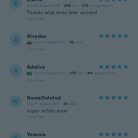
E
Inscrit depuis 2018
·
280
avis
·
212
chargements
Thanks wish even late arrived
il y a 7 ans
Alvydas
A
Inscrit depuis 2017
·
35
avis
il y a 7 ans
Adalice
A
Inscrit depuis 2017
·
275
avis
·
94
chargements
il y a 7 ans
NameDeleted
N
Inscrit depuis 2017
·
25
avis
super schön wow
il y a 7 ans
Yesenia