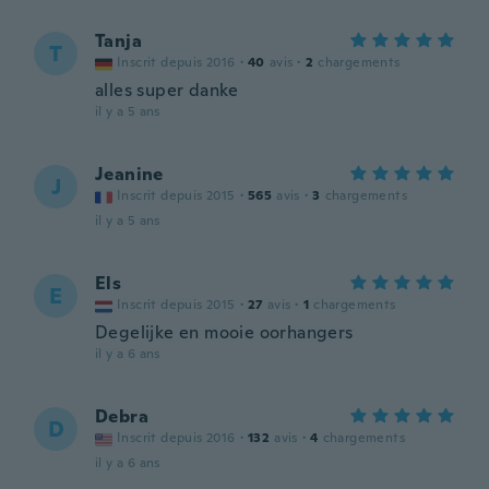
Tanja
T
Inscrit depuis 2016
·
40
avis
·
2
chargements
alles super danke
il y a 5 ans
Jeanine
J
Inscrit depuis 2015
·
565
avis
·
3
chargements
il y a 5 ans
Els
E
Inscrit depuis 2015
·
27
avis
·
1
chargements
Degelijke en mooie oorhangers
il y a 6 ans
Debra
D
Inscrit depuis 2016
·
132
avis
·
4
chargements
il y a 6 ans