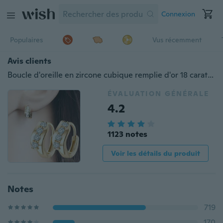
Connexion
Populaires
Vus récemment
Avis clients
Boucle d'oreille en zircone cubique remplie d'or 18 carats magnifique belle boucle d'oreille pour les femmes
ÉVALUATION GÉNÉRALE
4.2
1123 notes
Voir les détails du produit
Notes
719
170