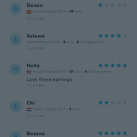
Domin
D
Inscrit depuis 2014
·
33
avis
il y a 7 ans
Salomé
S
Inscrit depuis 2018
·
8
avis
·
8
chargements
il y a 7 ans
Holly
H
Inscrit depuis 2018
·
87
avis
·
6
chargements
Love these earrings
il y a 7 ans
Chi
C
Inscrit depuis 2017
·
4
avis
il y a 7 ans
Bozena