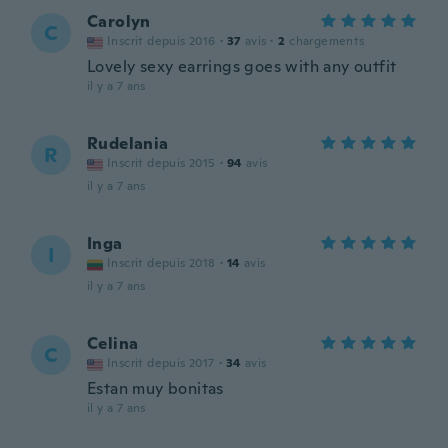
Carolyn
C
Inscrit depuis 2016
·
37
avis
·
2
chargements
Lovely sexy earrings goes with any outfit
il y a 7 ans
Rudelania
R
Inscrit depuis 2015
·
94
avis
il y a 7 ans
Inga
I
Inscrit depuis 2018
·
14
avis
il y a 7 ans
Celina
C
Inscrit depuis 2017
·
34
avis
Estan muy bonitas
il y a 7 ans