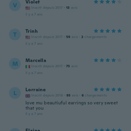
Violet
V
Inscrit depuis 2017
·
13
avis
il y a 7 ans
Trinh
T
Inscrit depuis 2017
·
59
avis
·
2
chargements
il y a 7 ans
Marcella
M
Inscrit depuis 2017
·
73
avis
il y a 7 ans
Lorraine
L
Inscrit depuis 2018
·
93
avis
·
6
chargements
love mu beautiuful earrings so very sweet
that you
il y a 7 ans
Elaine