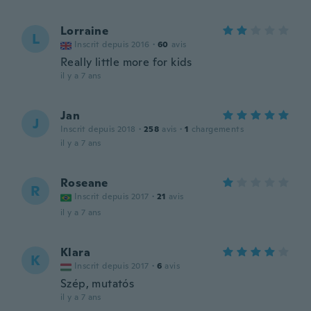
Lorraine
L
Inscrit depuis 2016
·
60
avis
Really little more for kids
il y a 7 ans
Jan
J
Inscrit depuis 2018
·
258
avis
·
1
chargements
il y a 7 ans
Roseane
R
Inscrit depuis 2017
·
21
avis
il y a 7 ans
Klara
K
Inscrit depuis 2017
·
6
avis
Szép, mutatós
il y a 7 ans