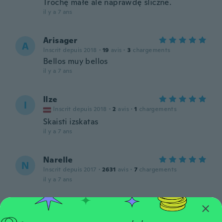
Trochę małe ale naprawdę śliczne.
il y a 7 ans
Arisager
A
Inscrit depuis 2018
·
19
avis
·
3
chargements
Bellos muy bellos
il y a 7 ans
Ilze
I
Inscrit depuis 2018
·
2
avis
·
1
chargements
Skaisti izskatas
il y a 7 ans
Narelle
N
Inscrit depuis 2017
·
2631
avis
·
7
chargements
il y a 7 ans
Dorothy
D
Inscrit depuis 2018
·
165
avis
·
5
chargements