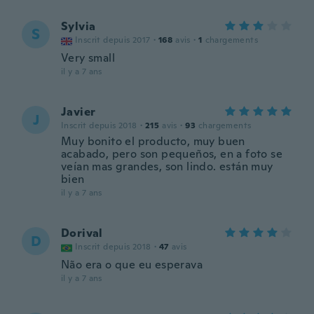
Sylvia
S
Inscrit depuis 2017
·
168
avis
·
1
chargements
Very small
il y a 7 ans
Javier
J
Inscrit depuis 2018
·
215
avis
·
93
chargements
Muy bonito el producto, muy buen
acabado, pero son pequeños, en a foto se
veían mas grandes, son lindo. están muy
bien
il y a 7 ans
Dorival
D
Inscrit depuis 2018
·
47
avis
Não era o que eu esperava
il y a 7 ans