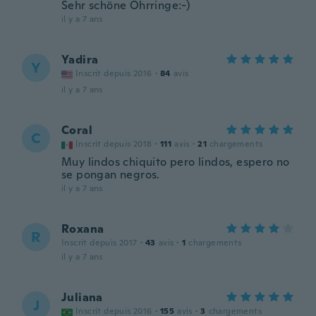
Sehr schöne Ohrringe:-)
il y a 7 ans
Yadira
Y
Inscrit depuis 2016
·
84
avis
il y a 7 ans
Coral
C
Inscrit depuis 2018
·
111
avis
·
21
chargements
Muy lindos chiquito pero lindos, espero no
se pongan negros.
il y a 7 ans
Roxana
R
Inscrit depuis 2017
·
43
avis
·
1
chargements
il y a 7 ans
Juliana
J
Inscrit depuis 2016
·
155
avis
·
3
chargements