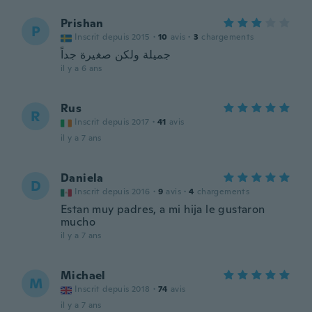
Prishan
P
Inscrit depuis 2015
·
10
avis
·
3
chargements
جميلة ولكن صغيرة جداً
il y a 6 ans
Rus
R
Inscrit depuis 2017
·
41
avis
il y a 7 ans
Daniela
D
Inscrit depuis 2016
·
9
avis
·
4
chargements
Estan muy padres, a mi hija le gustaron
mucho
il y a 7 ans
Michael
M
Inscrit depuis 2018
·
74
avis
il y a 7 ans