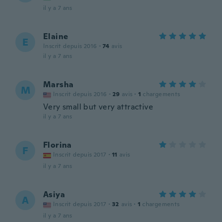
il y a 7 ans
Elaine
E
Inscrit depuis 2016
·
74
avis
il y a 7 ans
Marsha
M
Inscrit depuis 2016
·
29
avis
·
1
chargements
Very small but very attractive
il y a 7 ans
Florina
F
Inscrit depuis 2017
·
11
avis
il y a 7 ans
Asiya
A
Inscrit depuis 2017
·
32
avis
·
1
chargements
il y a 7 ans