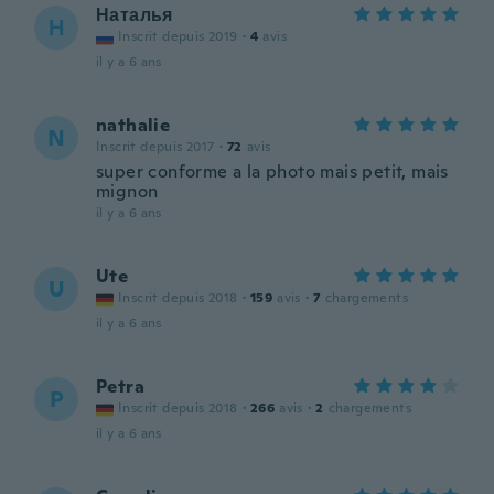
Наталья
Н
Inscrit depuis 2019
·
4
avis
il y a 6 ans
nathalie
N
Inscrit depuis 2017
·
72
avis
super conforme a la photo mais petit, mais
mignon
il y a 6 ans
Ute
U
Inscrit depuis 2018
·
159
avis
·
7
chargements
il y a 6 ans
Petra
P
Inscrit depuis 2018
·
266
avis
·
2
chargements
il y a 6 ans