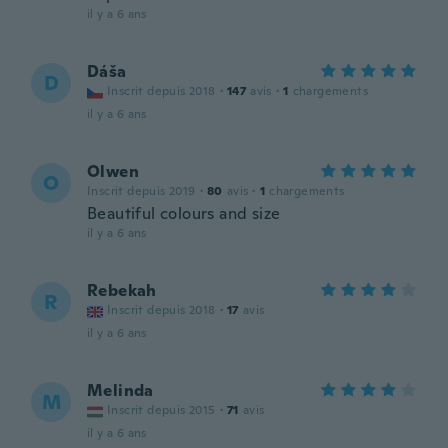
il y a 6 ans
Dáša
D
Inscrit depuis 2018
·
147
avis
·
1
chargements
il y a 6 ans
Olwen
O
Inscrit depuis 2019
·
80
avis
·
1
chargements
Beautiful colours and size
il y a 6 ans
Rebekah
R
Inscrit depuis 2018
·
17
avis
il y a 6 ans
Melinda
M
Inscrit depuis 2015
·
71
avis
il y a 6 ans