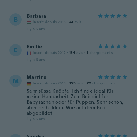
Barbara
B
Inscrit depuis 2018
·
41
avis
il y a 6 ans
Emilie
E
Inscrit depuis 2017
·
134
avis
·
1
chargements
il y a 6 ans
Martina
M
Inscrit depuis 2019
·
155
avis
·
72
chargements
Sehr süsse Knöpfe. Ich finde ideal für
meine Handarbeit. Zum Beispiel für
Babysachen oder für Puppen. Sehr schön,
aber recht klein. Wie auf dem Bild
abgebildet
il y a 6 ans
Sandra