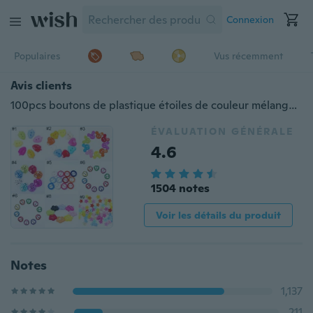
Connexion
Populaires
Vus récemment
Avis clients
100pcs boutons de plastique étoiles de couleur mélangés pentagramme couture bricolage artisanat
ÉVALUATION GÉNÉRALE
4.6
1504 notes
Voir les détails du produit
Notes
1,137
211