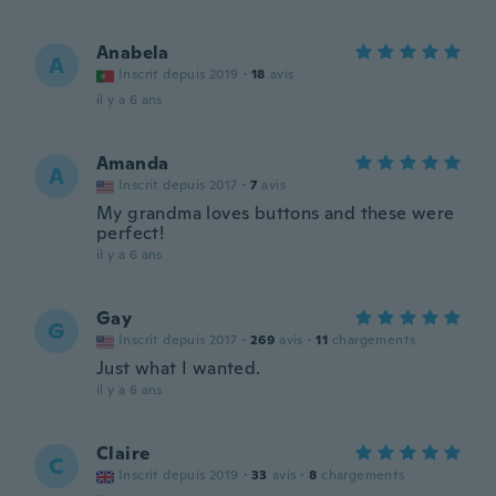
Anabela
A
Inscrit depuis 2019
·
18
avis
il y a 6 ans
Amanda
A
Inscrit depuis 2017
·
7
avis
My grandma loves buttons and these were
perfect!
il y a 6 ans
Gay
G
Inscrit depuis 2017
·
269
avis
·
11
chargements
Just what I wanted.
il y a 6 ans
Claire
C
Inscrit depuis 2019
·
33
avis
·
8
chargements