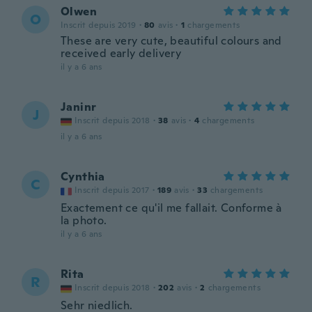
Olwen
O
Inscrit depuis 2019
·
80
avis
·
1
chargements
These are very cute, beautiful colours and
received early delivery
il y a 6 ans
Janinr
J
Inscrit depuis 2018
·
38
avis
·
4
chargements
il y a 6 ans
Cynthia
C
Inscrit depuis 2017
·
189
avis
·
33
chargements
Exactement ce qu'il me fallait. Conforme à
la photo.
il y a 6 ans
Rita
R
Inscrit depuis 2018
·
202
avis
·
2
chargements
Sehr niedlich.