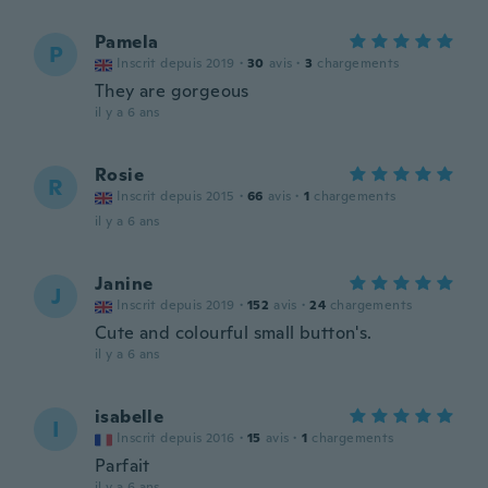
Pamela
P
Inscrit depuis 2019
·
30
avis
·
3
chargements
They are gorgeous
il y a 6 ans
Rosie
R
Inscrit depuis 2015
·
66
avis
·
1
chargements
il y a 6 ans
Janine
J
Inscrit depuis 2019
·
152
avis
·
24
chargements
Cute and colourful small button's.
il y a 6 ans
isabelle
I
Inscrit depuis 2016
·
15
avis
·
1
chargements
Parfait
il y a 6 ans