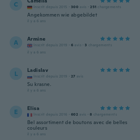
Camelia
C
Inscrit depuis 2015
·
300
avis
·
251
chargements
Angekommen wie abgebildet
il y a 6 ans
Armine
A
Inscrit depuis 2019
·
6
avis
·
3
chargements
il y a 6 ans
Ladislav
L
Inscrit depuis 2019
·
27
avis
Su krasne.
il y a 6 ans
Elisa
E
Inscrit depuis 2016
·
602
avis
·
8
chargements
Bel assortiment de boutons avec de belles
couleurs
il y a 6 ans