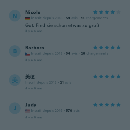
Nicole
N
Inscrit depuis 2016
·
59
avis
·
13
chargements
Gut. Find sie schon etwas zu groß
il y a 6 ans
Barbora
B
Inscrit depuis 2018
·
34
avis
·
28
chargements
il y a 6 ans
美穂
美
Inscrit depuis 2018
·
21
avis
il y a 6 ans
Judy
J
Inscrit depuis 2019
·
570
avis
il y a 6 ans