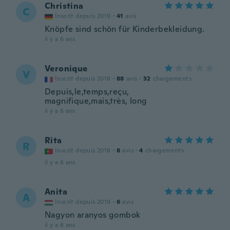
Christina
C
Inscrit depuis 2019
·
41
avis
Knöpfe sind schön für Kinderbekleidung.
il y a 6 ans
Veronique
V
Inscrit depuis 2018
·
88
avis
·
32
chargements
Depuis,le,temps,reçu,
magnifique,mais,très, long
il y a 6 ans
Rita
R
Inscrit depuis 2018
·
8
avis
·
4
chargements
il y a 6 ans
Anita
A
Inscrit depuis 2019
·
6
avis
Nagyon aranyos gombok
il y a 6 ans