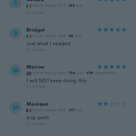
S
Inscrit depuis 2017
·
159
avis
il y a 6 ans
Bridget
B
Inscrit depuis 2016
·
68
avis
Just what I needed
il y a 6 ans
Marion
M
Inscrit depuis 2016
·
736
avis
·
379
chargements
I will NOT keep doing this
il y a 6 ans
Monique
M
Inscrit depuis 2016
·
217
avis
trop petit
il y a 6 ans