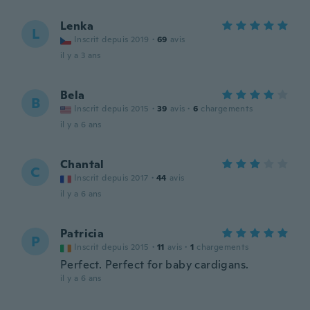
Lenka
L
Inscrit depuis 2019
·
69
avis
il y a 3 ans
Bela
B
Inscrit depuis 2015
·
39
avis
·
6
chargements
il y a 6 ans
Chantal
C
Inscrit depuis 2017
·
44
avis
il y a 6 ans
Patricia
P
Inscrit depuis 2015
·
11
avis
·
1
chargements
Perfect. Perfect for baby cardigans.
il y a 6 ans