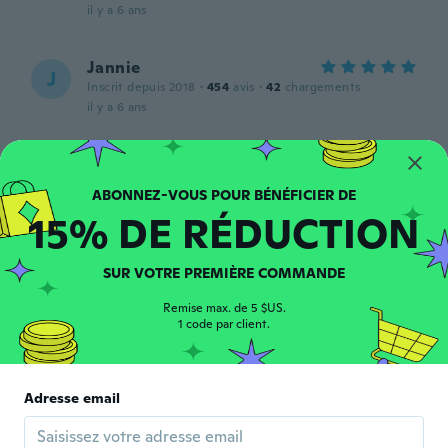
il y a 6 ans
Jannie
J
Inscrit depuis 2018
·
454
avis
·
42
chargements
il y a 6 ans
香
香
Inscrit depuis 2018
·
81
avis
·
58
chargements
思ってたより大きいサイズでした。
15% DE RÉDUCTION
il y a 6 ans
SUR VOTRE PREMIÈRE COMMANDE
ROSA
R
Inscrit depuis 2018
·
83
avis
Remise max. de 5 $US.
1 code par client.
il y a 6 ans
Katy
K
Adresse email
Inscrit depuis 2017
·
33
avis
·
6
chargements
They're not too small, just a tiny bit smaller
than I wanted. But overall they're just fine.