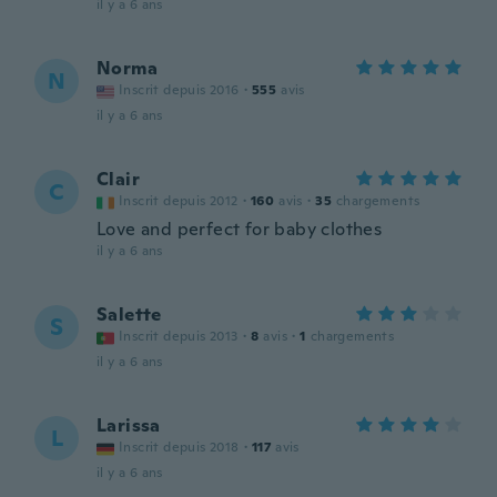
il y a 6 ans
Norma
N
Inscrit depuis 2016
·
555
avis
il y a 6 ans
Clair
C
Inscrit depuis 2012
·
160
avis
·
35
chargements
Love and perfect for baby clothes
il y a 6 ans
Salette
S
Inscrit depuis 2013
·
8
avis
·
1
chargements
il y a 6 ans
Larissa
L
Inscrit depuis 2018
·
117
avis
il y a 6 ans