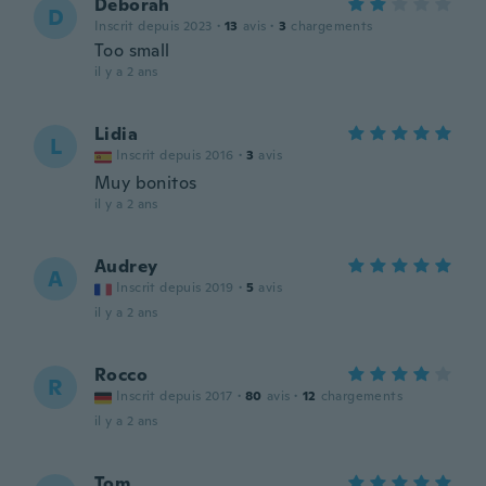
Deborah
D
Inscrit depuis 2023
·
13
avis
·
3
chargements
Too small
il y a 2 ans
Lidia
L
Inscrit depuis 2016
·
3
avis
Muy bonitos
il y a 2 ans
Audrey
A
Inscrit depuis 2019
·
5
avis
il y a 2 ans
Rocco
R
Inscrit depuis 2017
·
80
avis
·
12
chargements
il y a 2 ans
Tom