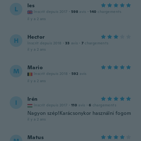
les
L
Inscrit depuis 2017
·
598
avis
·
140
chargements
il y a 2 ans
Hector
H
Inscrit depuis 2018
·
33
avis
·
7
chargements
il y a 2 ans
Mario
M
Inscrit depuis 2018
·
592
avis
il y a 2 ans
Irén
I
Inscrit depuis 2017
·
110
avis
·
6
chargements
Nagyon szép!Karácsonykor használni fogom
il y a 2 ans
Matus