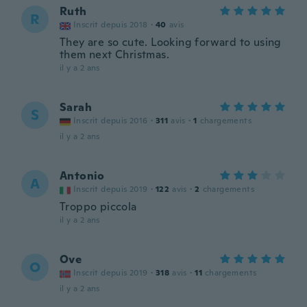
Ruth
R
Inscrit depuis 2018
·
40
avis
They are so cute. Looking forward to using
them next Christmas.
il y a 2 ans
Sarah
S
Inscrit depuis 2016
·
311
avis
·
1
chargements
il y a 2 ans
Antonio
A
Inscrit depuis 2019
·
122
avis
·
2
chargements
Troppo piccola
il y a 2 ans
Ove
O
Inscrit depuis 2019
·
318
avis
·
11
chargements
il y a 2 ans