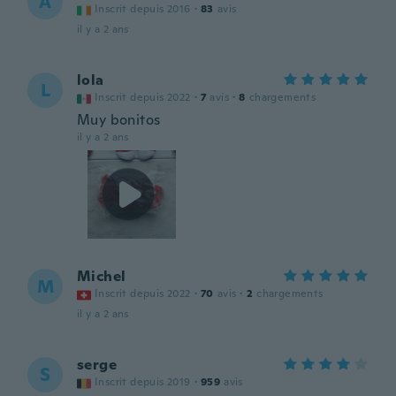
A
Inscrit depuis 2016
·
83
avis
il y a 2 ans
lola
L
Inscrit depuis 2022
·
7
avis
·
8
chargements
Muy bonitos
il y a 2 ans
Michel
M
Inscrit depuis 2022
·
70
avis
·
2
chargements
il y a 2 ans
serge
S
Inscrit depuis 2019
·
959
avis