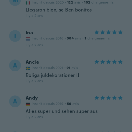
M
Inscrit depuis 2020
·
122
avis
·
102
chargements
Llegaron bien, se Ben bonitos
il y a 2 ans
Ina
I
Inscrit depuis 2016
·
304
avis
·
1
chargements
il y a 2 ans
Ancie
A
Inscrit depuis 2021
·
91
avis
Roliga juldekorationer !!
il y a 2 ans
Andy
A
Inscrit depuis 2019
·
56
avis
Alles super und sehen super aus
il y a 2 ans