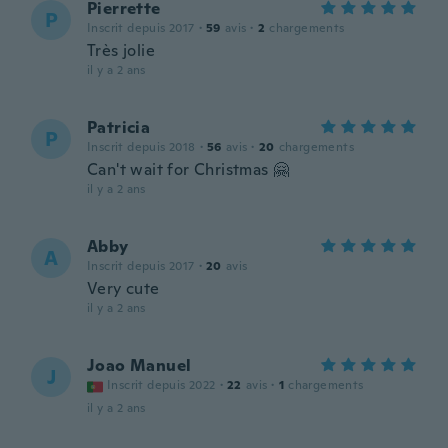
Pierrette
P
Inscrit depuis 2017
·
59
avis
·
2
chargements
Très jolie
il y a 2 ans
Patricia
P
Inscrit depuis 2018
·
56
avis
·
20
chargements
Can't wait for Christmas 🤗
il y a 2 ans
Abby
A
Inscrit depuis 2017
·
20
avis
Very cute
il y a 2 ans
Joao Manuel
J
Inscrit depuis 2022
·
22
avis
·
1
chargements
il y a 2 ans