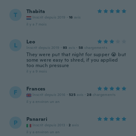
Thabita
T
Inscrit depuis 2019
·
16
avis
il y a 7 mois
Leo
L
Inscrit depuis 2019
·
93
avis
·
58
chargements
They were put that night for supper 😭 but
some were easy to shred, if you applied
too much pressure
il y a 9 mois
Frances
F
Inscrit depuis 2016
·
525
avis
·
28
chargements
il y a environ un an
Panarari
P
Inscrit depuis 2013
·
2
avis
il y a environ un an