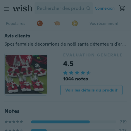
Connexion
Populaires
Vus récemment
Avis clients
6pcs fantaisie décorations de noël santa détenteurs d'argenterie poches dîner décoration de table
ÉVALUATION GÉNÉRALE
4.5
1044 notes
Voir les détails du produit
Notes
719
203