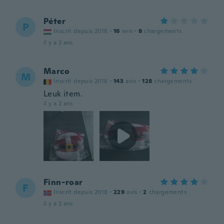
Péter
P
Inscrit depuis 2018
·
16
avis
·
8
chargements
il y a 2 ans
Marco
M
Inscrit depuis 2018
·
143
avis
·
128
chargements
Leuk item.
il y a 2 ans
Finn-roar
F
Inscrit depuis 2018
·
229
avis
·
2
chargements
il y a 2 ans