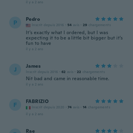
il y a 2 ans
Pedro
P
Inscrit depuis 2016
·
54
avis
·
29
chargements
It’s exactly what I ordered, but I was
expecting it to be a little bit bigger but it’s
fun to have
il y a 2 ans
James
J
Inscrit depuis 2016
·
62
avis
·
22
chargements
Nit bad and came in reasonable time.
il y a 2 ans
FABRIZIO
F
Inscrit depuis 2020
·
74
avis
·
14
chargements
il y a 2 ans
Rae