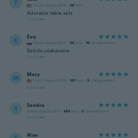
T
Inscrit depuis 2019
·
36
avis
Adorable table sets
il y a 2 ans
Eva
E
Inscrit depuis 2015
·
58
avis
·
10
chargements
Splnilo očakávanie
il y a 2 ans
Mary
M
Inscrit depuis 2018
·
187
avis
·
5
chargements
il y a 2 ans
Sandra
S
Inscrit depuis 2017
·
386
avis
·
5
chargements
il y a 2 ans
Alan