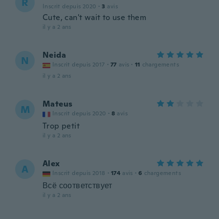
R
Inscrit depuis 2020
·
3
avis
Cute, can't wait to use them
il y a 2 ans
Neida
N
Inscrit depuis 2017
·
77
avis
·
11
chargements
il y a 2 ans
Mateus
M
Inscrit depuis 2020
·
8
avis
Trop petit
il y a 2 ans
Alex
A
Inscrit depuis 2018
·
174
avis
·
6
chargements
Всё соответствует
il y a 2 ans