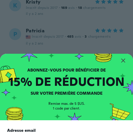
Kristy
K
Inscrit depuis 2017
·
169
avis
·
18
chargements
il y a 2 ans
Patricia
P
Inscrit depuis 2017
·
485
avis
·
3
chargements
il y a 2 ans
Dea
D
Inscrit depuis 2016
·
135
avis
·
95
chargements
il y a 3 ans
15% DE RÉDUCTION
SUR VOTRE PREMIÈRE COMMANDE
Remise max. de 5 $US.
1 code par client.
monika
M
Inscrit depuis 2017
·
81
avis
Adresse email
il y a 3 ans