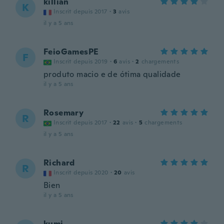
killian
K
Inscrit depuis 2017
·
3
avis
il y a 5 ans
FeioGamesPE
F
Inscrit depuis 2019
·
6
avis
·
2
chargements
produto macio e de ótima qualidade
il y a 5 ans
Rosemary
R
Inscrit depuis 2017
·
22
avis
·
5
chargements
il y a 5 ans
Richard
R
Inscrit depuis 2020
·
20
avis
Bien
il y a 5 ans
kumi