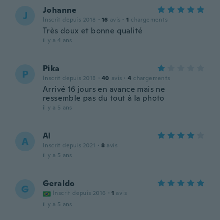
Johanne
J
Inscrit depuis 2018
·
16
avis
·
1
chargements
Très doux et bonne qualité
il y a 4 ans
Pika
P
Inscrit depuis 2018
·
40
avis
·
4
chargements
Arrivé 16 jours en avance mais ne
ressemble pas du tout à la photo
il y a 5 ans
Al
A
Inscrit depuis 2021
·
8
avis
il y a 5 ans
Geraldo
G
Inscrit depuis 2016
·
1
avis
il y a 5 ans