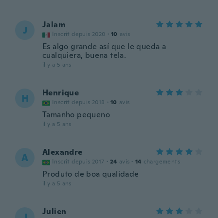
Jalam
J
Inscrit depuis 2020
·
10
avis
Es algo grande así que le queda a
cualquiera, buena tela.
il y a 5 ans
Henrique
H
Inscrit depuis 2018
·
10
avis
Tamanho pequeno
il y a 5 ans
Alexandre
A
Inscrit depuis 2017
·
24
avis
·
14
chargements
Produto de boa qualidade
il y a 5 ans
Julien
J