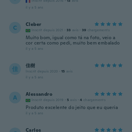
Inscrit depuis 2016
·
13
avis
il y a 5 ans
Cleber
C
Inscrit depuis 2021
·
33
avis
·
39
chargements
Muito bom, igual como tá na foto, veio a
cor certa como pedi, muito bem embalado
il y a 5 ans
佳樹
佳
Inscrit depuis 2020
·
15
avis
il y a 5 ans
Alessandro
A
Inscrit depuis 2019
·
5
avis
·
4
chargements
Produto excelente do jeito que eu queria
il y a 5 ans
Carlos