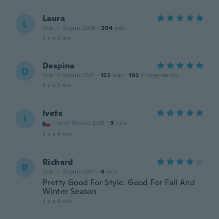
Laura
L
Inscrit depuis 2016
·
204
avis
il y a 3 ans
Despina
D
Inscrit depuis 2021
·
122
avis
·
102
chargements
il y a 3 ans
Iveta
I
Inscrit depuis 2021
·
3
avis
il y a 4 ans
Richard
R
Inscrit depuis 2017
·
4
avis
Pretty Good For Style. Good For Fall And
Winter Season
il y a 4 ans