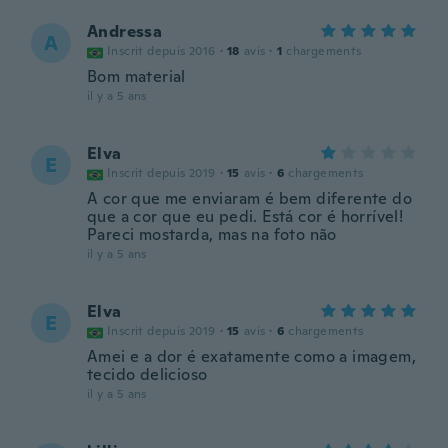
Andressa
A
Inscrit depuis 2016
·
18
avis
·
1
chargements
Bom material
il y a 5 ans
Elva
E
Inscrit depuis 2019
·
15
avis
·
6
chargements
A cor que me enviaram é bem diferente do
que a cor que eu pedi. Está cor é horrível!
Pareci mostarda, mas na foto não
il y a 5 ans
Elva
E
Inscrit depuis 2019
·
15
avis
·
6
chargements
Amei e a dor é exatamente como a imagem,
tecido delicioso
il y a 5 ans