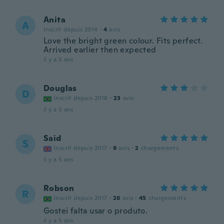
Anita
A
Inscrit depuis 2014
·
4
avis
Love the bright green colour. Fits perfect.
Arrived earlier then expected
il y a 5 ans
Douglas
D
Inscrit depuis 2016
·
23
avis
il y a 5 ans
Said
S
Inscrit depuis 2017
·
9
avis
·
2
chargements
il y a 5 ans
Robson
R
Inscrit depuis 2017
·
26
avis
·
45
chargements
Gostei falta usar o produto.
il y a 5 ans