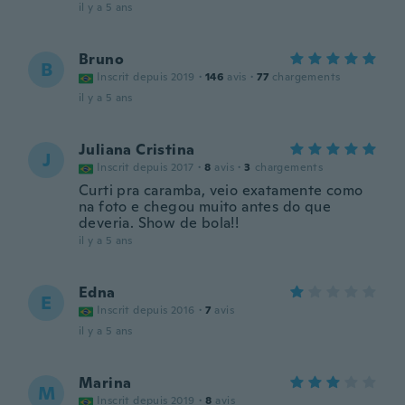
il y a 5 ans
Bruno
B
Inscrit depuis 2019
·
146
avis
·
77
chargements
il y a 5 ans
Juliana Cristina
J
Inscrit depuis 2017
·
8
avis
·
3
chargements
Curti pra caramba, veio exatamente como
na foto e chegou muito antes do que
deveria. Show de bola!!
il y a 5 ans
Edna
E
Inscrit depuis 2016
·
7
avis
il y a 5 ans
Marina
M
Inscrit depuis 2019
·
8
avis