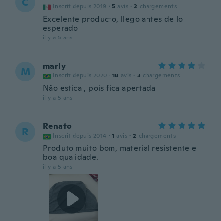
C
Inscrit depuis 2019
·
5
avis
·
2
chargements
Excelente producto, llego antes de lo
esperado
il y a 5 ans
marly
M
Inscrit depuis 2020
·
18
avis
·
3
chargements
Não estica , pois fica apertada
il y a 5 ans
Renato
R
Inscrit depuis 2014
·
1
avis
·
2
chargements
Produto muito bom, material resistente e
boa qualidade.
il y a 5 ans