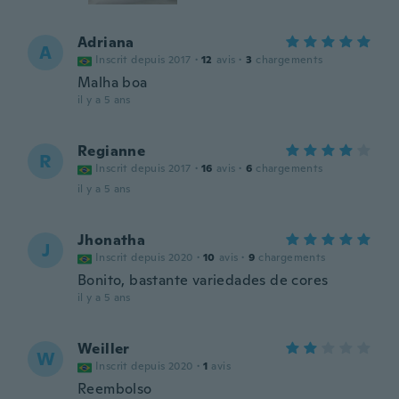
Adriana
A
Inscrit depuis 2017
·
12
avis
·
3
chargements
Malha boa
il y a 5 ans
Regianne
R
Inscrit depuis 2017
·
16
avis
·
6
chargements
il y a 5 ans
Jhonatha
J
Inscrit depuis 2020
·
10
avis
·
9
chargements
Bonito, bastante variedades de cores
il y a 5 ans
Weiller
W
Inscrit depuis 2020
·
1
avis
Reembolso