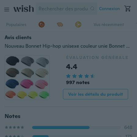
Connexion
Populaires
Vus récemment
Avis clients
Nouveau Bonnet Hip-hop unisexe couleur unie Bonnet Bonnet Hiver Slouch 9 Couleurs Taille Unique Elastique
ÉVALUATION GÉNÉRALE
4.4
997 notes
Voir les détails du produit
Notes
648
175