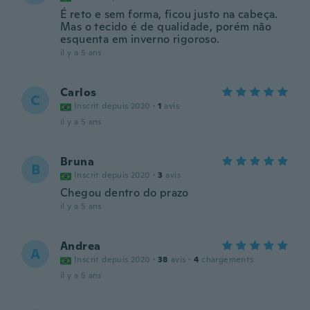
É reto e sem forma, ficou justo na cabeça.
Mas o tecido é de qualidade, porém não
esquenta em inverno rigoroso.
il y a 5 ans
Carlos
C
Inscrit depuis 2020
·
1
avis
il y a 5 ans
Bruna
B
Inscrit depuis 2020
·
3
avis
Chegou dentro do prazo
il y a 5 ans
Andrea
A
Inscrit depuis 2020
·
38
avis
·
4
chargements
il y a 5 ans