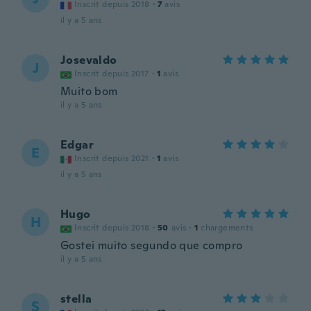
Inscrit depuis 2018
·
7
avis
il y a 5 ans
Josevaldo
J
Inscrit depuis 2017
·
1
avis
Muito bom
il y a 5 ans
Edgar
E
Inscrit depuis 2021
·
1
avis
il y a 5 ans
Hugo
H
Inscrit depuis 2018
·
50
avis
·
1
chargements
Gostei muito segundo que compro
il y a 5 ans
stella
S