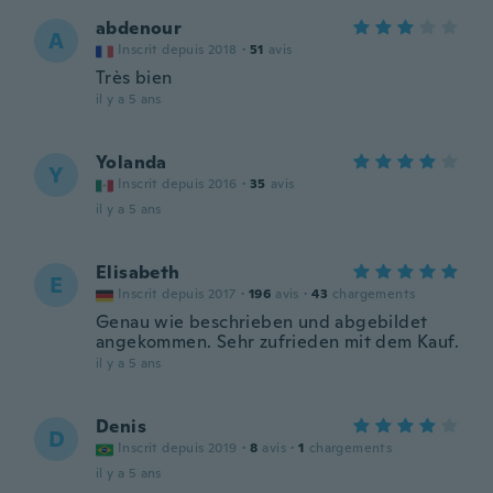
abdenour
A
Inscrit depuis 2018
·
51
avis
Très bien
il y a 5 ans
Yolanda
Y
Inscrit depuis 2016
·
35
avis
il y a 5 ans
Elisabeth
E
Inscrit depuis 2017
·
196
avis
·
43
chargements
Genau wie beschrieben und abgebildet
angekommen. Sehr zufrieden mit dem Kauf.
il y a 5 ans
Denis
D
Inscrit depuis 2019
·
8
avis
·
1
chargements
il y a 5 ans