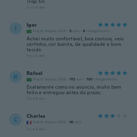
Trop fin
il y a 5 ans
Igor
I
Inscrit depuis 2018
·
5
avis
·
8
chargements
Achei muito confortável, boa costura, veio
certinho, cor bonita, de qualidade e bom
tecido
il y a 5 ans
Rafael
R
Inscrit depuis 2020
·
112
avis
·
101
chargements
Exatamente como no anúncio, muito bem
feito e entregou antes do prazo.
il y a 5 ans
Charles
C
Inscrit depuis 2019
·
10
avis
il y a 5 ans