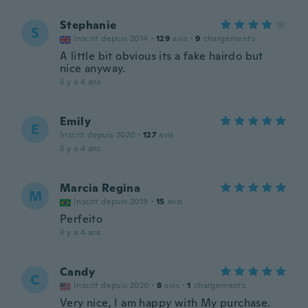
Stephanie
S
Inscrit depuis 2014
·
129
avis
·
9
chargements
A little bit obvious its a fake hairdo but
nice anyway.
il y a 4 ans
Emily
E
Inscrit depuis 2020
·
127
avis
il y a 4 ans
Marcia Regina
M
Inscrit depuis 2019
·
15
avis
Perfeito
il y a 4 ans
Candy
C
Inscrit depuis 2020
·
8
avis
·
1
chargements
Very nice, I am happy with My purchase.