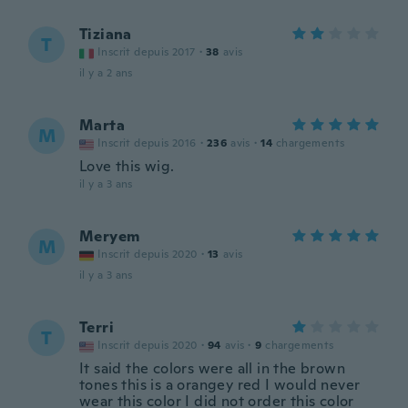
Tiziana
T
Inscrit depuis 2017
·
38
avis
il y a 2 ans
Marta
M
Inscrit depuis 2016
·
236
avis
·
14
chargements
Love this wig.
il y a 3 ans
Meryem
M
Inscrit depuis 2020
·
13
avis
il y a 3 ans
Terri
T
Inscrit depuis 2020
·
94
avis
·
9
chargements
It said the colors were all in the brown
tones this is a orangey red I would never
wear this color I did not order this color