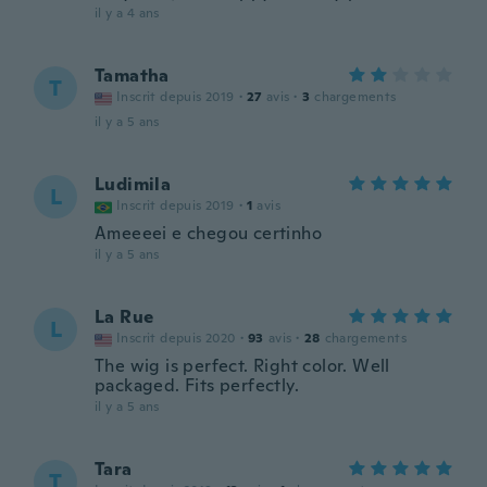
il y a 4 ans
Tamatha
T
Inscrit depuis 2019
·
27
avis
·
3
chargements
il y a 5 ans
Ludimila
L
Inscrit depuis 2019
·
1
avis
Ameeeei e chegou certinho
il y a 5 ans
La Rue
L
Inscrit depuis 2020
·
93
avis
·
28
chargements
The wig is perfect. Right color. Well
packaged. Fits perfectly.
il y a 5 ans
Tara
T