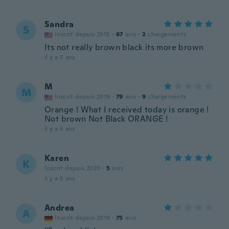
Sandra
S
Inscrit depuis 2015
·
67
avis
·
2
chargements
Its not really brown black its more brown
il y a 5 ans
M
M
Inscrit depuis 2019
·
79
avis
·
9
chargements
Orange ! What I received today is orange !
Not brown Not Black ORANGE !
il y a 5 ans
Karen
K
Inscrit depuis 2020
·
5
avis
il y a 5 ans
Andrea
A
Inscrit depuis 2019
·
75
avis