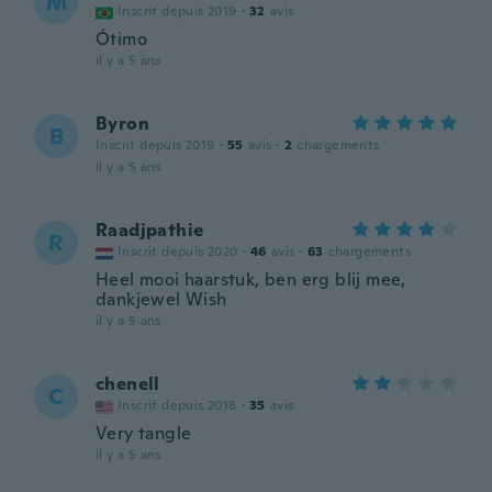
M
Inscrit depuis 2019
·
32
avis
Ótimo
il y a 5 ans
Byron
B
Inscrit depuis 2019
·
55
avis
·
2
chargements
il y a 5 ans
Raadjpathie
R
Inscrit depuis 2020
·
46
avis
·
63
chargements
Heel mooi haarstuk, ben erg blij mee,
dankjewel Wish
il y a 5 ans
chenell
C
Inscrit depuis 2018
·
35
avis
Very tangle
il y a 5 ans