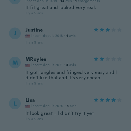
Inscrit depuis 2019
·
13
avis
·
1
chargements
It fit great and looked very real.
il y a 5 ans
Justine
J
Inscrit depuis 2018
·
1
avis
il y a 5 ans
MRoylee
M
Inscrit depuis 2021
·
4
avis
It got tangles and fringed very easy and I
didn't like that and it's very cheap
il y a 5 ans
Lisa
L
Inscrit depuis 2020
·
4
avis
It look great，I didn’t try it yet
il y a 5 ans