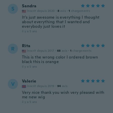
Sandra
S
Inscrit depuis 2020
·
8
avis
·
1
chargements
It's just awesome is everything I thought
about everything that I wanted and
everybody just loves it
il y a 5 ans
Rita
R
Inscrit depuis 2017
·
68
avis
·
1
chargements
This is the wrong color I ordered brown
black this is orange
il y a 5 ans
Valerie
V
Inscrit depuis 2019
·
94
avis
Very nice thank you wish very pleased with
me new wig
il y a 5 ans