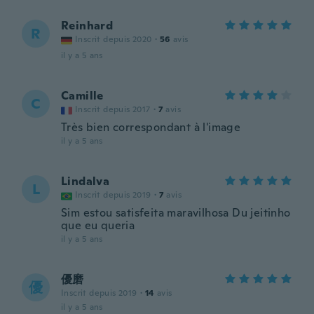
Reinhard
R
Inscrit depuis 2020
·
56
avis
il y a 5 ans
Camille
C
Inscrit depuis 2017
·
7
avis
Très bien correspondant à l'image
il y a 5 ans
Lindalva
L
Inscrit depuis 2019
·
7
avis
Sim estou satisfeita maravilhosa Du jeitinho
que eu queria
il y a 5 ans
優磨
優
Inscrit depuis 2019
·
14
avis
il y a 5 ans