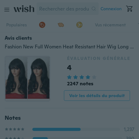
Connexion
Populaires
Vus récemment
Avis clients
Fashion New Full Women Heat Resistant Hair Wig Long Wavy Fringe Brown Black Wig
ÉVALUATION GÉNÉRALE
4
2247 notes
Voir les détails du produit
Notes
1,237
390