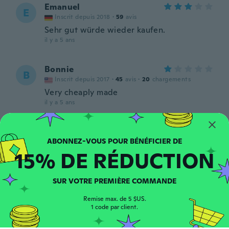
Emanuel
E
Inscrit depuis 2018
·
59
avis
Sehr gut würde wieder kaufen.
il y a 5 ans
Bonnie
B
Inscrit depuis 2017
·
45
avis
·
20
chargements
Very cheaply made
il y a 5 ans
Jennell
J
Inscrit depuis 2021
·
7
avis
15% DE RÉDUCTION
Like this wig a lot
il y a 5 ans
SUR VOTRE PREMIÈRE COMMANDE
May
M
Remise max. de 5 $US.
Inscrit depuis 2020
·
2
avis
1 code par client.
il y a 5 ans