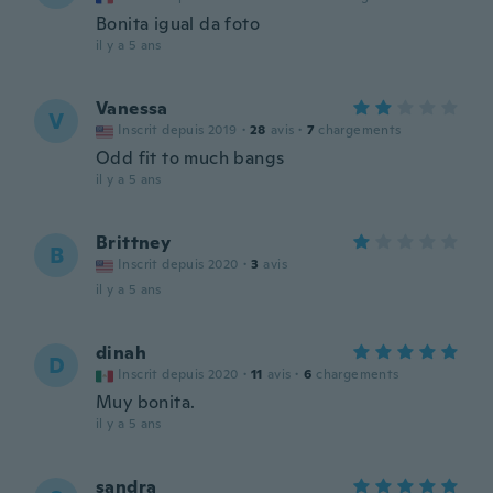
Bonita igual da foto
il y a 5 ans
Vanessa
V
Inscrit depuis 2019
·
28
avis
·
7
chargements
Odd fit to much bangs
il y a 5 ans
Brittney
B
Inscrit depuis 2020
·
3
avis
il y a 5 ans
dinah
D
Inscrit depuis 2020
·
11
avis
·
6
chargements
Muy bonita.
il y a 5 ans
sandra