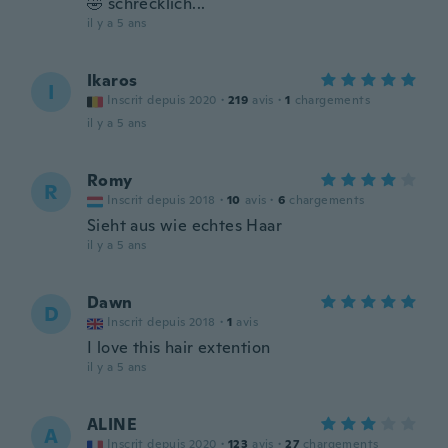
🤣 schrecklich...
il y a 5 ans
Ikaros
I
Inscrit depuis 2020
·
219
avis
·
1
chargements
il y a 5 ans
Romy
R
Inscrit depuis 2018
·
10
avis
·
6
chargements
Sieht aus wie echtes Haar
il y a 5 ans
Dawn
D
Inscrit depuis 2018
·
1
avis
I love this hair extention
il y a 5 ans
ALINE
A
Inscrit depuis 2020
·
123
avis
·
27
chargements