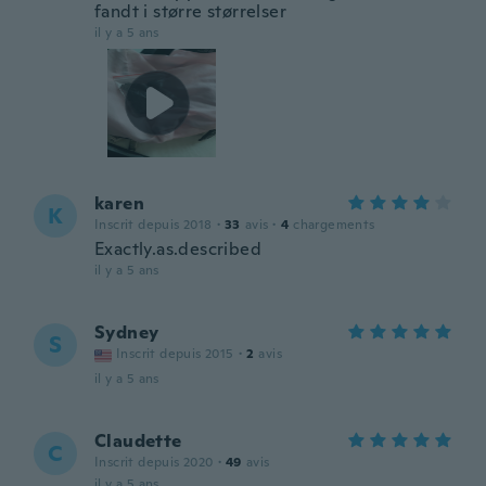
fandt i større størrelser
il y a 5 ans
karen
K
Inscrit depuis 2018
·
33
avis
·
4
chargements
Exactly.as.described
il y a 5 ans
Sydney
S
Inscrit depuis 2015
·
2
avis
il y a 5 ans
Claudette
C
Inscrit depuis 2020
·
49
avis
il y a 5 ans