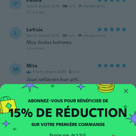
Panna
P
Inscrit depuis 2018
·
30
avis
·
7
chargements
il y a 6 ans
Leticia
L
Inscrit depuis 2018
·
27
avis
·
11
chargements
Muy lindos botones
il y a 6 ans
Miia
M
Inscrit depuis 2020
·
2
avis
Juuri sellainen kun piti.
il y a 6 ans
Iwona
I
15% DE RÉDUCTION
Inscrit depuis 2019
·
104
avis
il y a 6 ans
SUR VOTRE PREMIÈRE COMMANDE
チー
Remise max. de 5 $US.