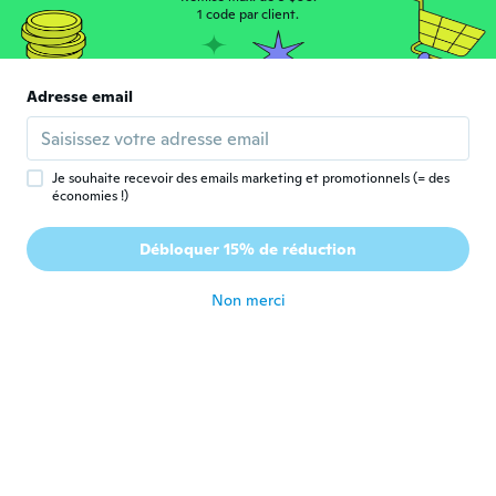
チ
Inscrit depuis 2017
·
1115
avis
·
5
chargements
1 code par client.
il y a 6 ans
Sarah
Adresse email
S
Inscrit depuis 2018
·
243
avis
·
87
chargements
il y a 6 ans
Je souhaite recevoir des emails marketing et promotionnels (= des
économies !)
Piilani
P
Inscrit depuis 2018
·
158
avis
·
104
chargements
Débloquer 15% de réduction
Very pretty for my crafts!
il y a 6 ans
Non merci
Brenda
B
Inscrit depuis 2017
·
1157
avis
·
75
chargements
Great pieces for crafts
il y a 6 ans
Marie-José
M