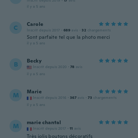
Inscrit depuis 2019
·
17
avis
il y a 5 ans
Carole
C
Inscrit depuis 2017
·
689
avis
·
32
chargements
Sont parfaite tel que la photo merci
il y a 5 ans
Becky
B
Inscrit depuis 2020
·
78
avis
il y a 5 ans
Marie
M
Inscrit depuis 2016
·
367
avis
·
73
chargements
il y a 5 ans
marie chantal
M
Inscrit depuis 2017
·
11
avis
Très jolis boutons décoratifs