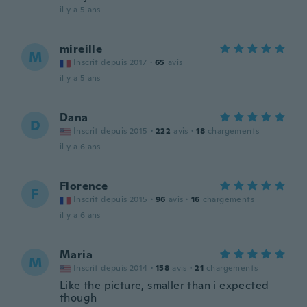
il y a 5 ans
mireille
M
Inscrit depuis 2017
·
65
avis
il y a 5 ans
Dana
D
Inscrit depuis 2015
·
222
avis
·
18
chargements
il y a 6 ans
Florence
F
Inscrit depuis 2015
·
96
avis
·
16
chargements
il y a 6 ans
Maria
M
Inscrit depuis 2014
·
158
avis
·
21
chargements
Like the picture, smaller than i expected
though