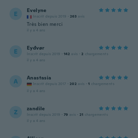
Evelyne
E
Inscrit depuis 2019
·
263
avis
Très bien merci
il y a 4 ans
Eyđvør
E
Inscrit depuis 2019
·
142
avis
·
2
chargements
il y a 4 ans
Anastasia
A
Inscrit depuis 2017
·
202
avis
·
1
chargements
il y a 4 ans
zandile
Z
Inscrit depuis 2019
·
79
avis
·
21
chargements
il y a 4 ans