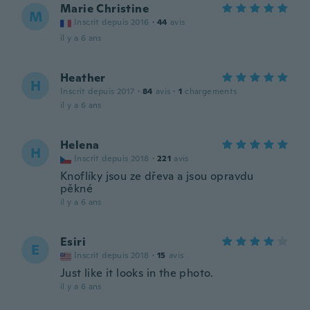
Marie Christine
M
Inscrit depuis 2016
·
44
avis
il y a 6 ans
Heather
H
Inscrit depuis 2017
·
84
avis
·
1
chargements
il y a 6 ans
Helena
H
Inscrit depuis 2018
·
221
avis
Knoflíky jsou ze dřeva a jsou opravdu
pěkné
il y a 6 ans
Esiri
E
Inscrit depuis 2018
·
15
avis
Just like it looks in the photo.
il y a 6 ans