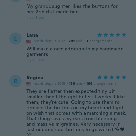
My granddaughter likes the buttons for
her 2 shirts I made her.
il y a 5 ans
Lana
L
Inscrit depuis 2017
·
281
avis
·
3
chargements
Will make a nice addition to my handmade
garments
il y a 5 ans
Regina
R
Inscrit depuis 2015
·
158
avis
·
196
chargements
They are flatter then expected tiny bit
smaller then I thought but still works. I like
them, they're cute. Going to use them to
replace the buttons on my headband I got
on wish that comes with a matching a mask.
That thing saves my ears from bleeding
and massive migraines. Very necessary it
just needed cool buttons to go with it 🌸🖤
🌸