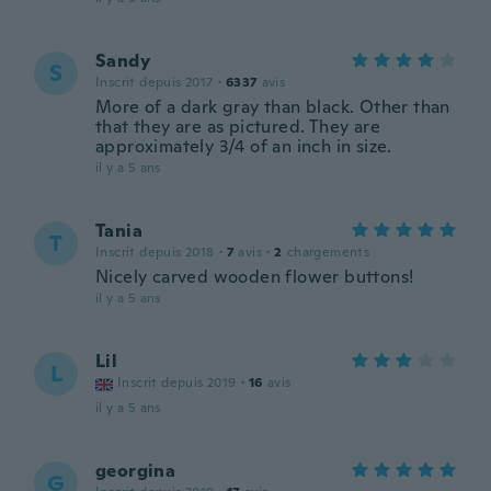
Sandy
S
Inscrit depuis 2017
·
6337
avis
More of a dark gray than black. Other than
that they are as pictured. They are
approximately 3/4 of an inch in size.
il y a 5 ans
Tania
T
Inscrit depuis 2018
·
7
avis
·
2
chargements
Nicely carved wooden flower buttons!
il y a 5 ans
Lil
L
Inscrit depuis 2019
·
16
avis
il y a 5 ans
georgina
G