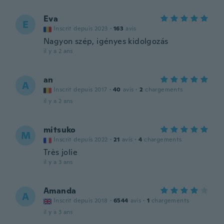
Eva
E
Inscrit depuis 2023
·
163
avis
Nagyon szép, igényes kidolgozás
il y a 2 ans
an
A
Inscrit depuis 2017
·
40
avis
·
2
chargements
il y a 2 ans
mitsuko
M
Inscrit depuis 2022
·
21
avis
·
4
chargements
Très jolie
il y a 3 ans
Amanda
A
Inscrit depuis 2018
·
6544
avis
·
1
chargements
il y a 3 ans