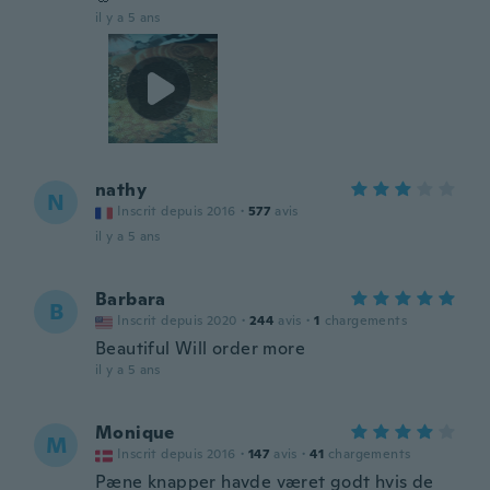
il y a 5 ans
nathy
N
Inscrit depuis 2016
·
577
avis
il y a 5 ans
Barbara
B
Inscrit depuis 2020
·
244
avis
·
1
chargements
Beautiful Will order more
il y a 5 ans
Monique
M
Inscrit depuis 2016
·
147
avis
·
41
chargements
Pæne knapper havde været godt hvis de