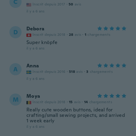
C
Inscrit depuis 2017
·
50
avis
il y a 6 ans
Debora
D
Inscrit depuis 2018
·
28
avis
·
1
chargements
Super knöpfe
il y a 6 ans
Anna
A
Inscrit depuis 2016
·
518
avis
·
3
chargements
il y a 6 ans
Moya
M
Inscrit depuis 2018
·
15
avis
·
14
chargements
Really cute wooden buttons, ideal for
crafting/small sewing projects, and arrived
1 week early
il y a 6 ans