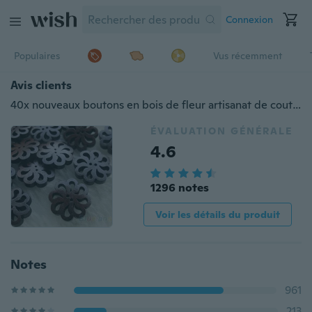
Connexion
Populaires
Vus récemment
Avis clients
40x nouveaux boutons en bois de fleur artisanat de couture de 20 mm
ÉVALUATION GÉNÉRALE
4.6
1296 notes
Voir les détails du produit
Notes
961
213